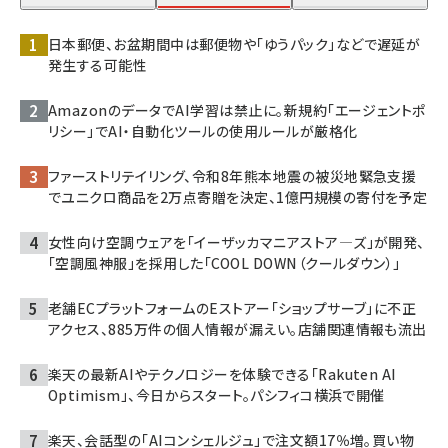
日本郵便、お盆期間中は郵便物や「ゆうパック」などで遅延が
発生する可能性
AmazonのデータでAI学習は禁止に。新規約「エージェントポ
リシー」でAI・自動化ツールの使用ルールが厳格化
ファーストリテイリング、令和8年熊本地震の被災地緊急支援
でユニクロ商品を2万点寄贈を決定、1億円規模の寄付を予定
女性向け空調ウェアを「イーザッカマニアストア―ズ」が開発、
「空調風神服」を採用した「COOL DOWN（クールダウン）」
老舗ECプラットフォームのEストアー「ショップサーブ」に不正
アクセス、885万件の個人情報が漏えい。店舗関連情報も流出
楽天の最新AIやテクノロジーを体験できる「Rakuten AI
Optimism」、今日からスタート。パシフィコ横浜で開催
楽天、会話型の「AIコンシェルジュ」で注文額17％増。買い物