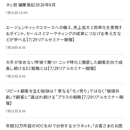
ネッ担 編集後記2026年6月
7月31日 15:00
エージェンティックコマースへの備え、売上拡大と効率化を実現す
るポイント、セールスとマーケティングの成果につなげる考え方な
どが学べる【7/29リアルセミナー開催】
7月24日 8:30
大手が攻めない市場で勝つ！ ニッチ特化と徹底した顧客志向で成
長し続けるEC戦略とは【7/29リアルセミナー開催】
7月23日 8:30
リピート顧客を生む秘訣は？ 単なる「モノ売り」ではなく「価値共
創」で顧客に“選ばれ続ける”プラスの戦略【7/29リアルセミナー開
催】
7月22日 8:30
年間32万件超のVOCをAIで分析するカウネット。「お客さまのお困