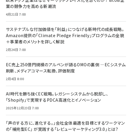
欧米トップ企業はなぜマーケットプレイス化を急ぐのか？ BtoB企
業の競争力を高める新潮流
4月21日 7:00
サステナブルな付加価値を「利益」につなげる新時代の成長戦略。
Amazon提供の「Climate Pledge Friendly」プログラムの全貌
＋事業者のメリットを詳しく解説
2月24日 7:00
EC売上250億円規模のアルペンが語るOMOの裏側 ―ECシステム
刷新、メディアコマース転換、評価制度
2月4日 8:00
AI時代を勝ち抜くEC戦略。レガシーシステムから脱却し、
「Shopify」で実現するPDCA高速化とイノベーション
2025年12月23日 7:00
「声のする方に、進化する。」会社全体最適を目標とするワークマン
の「補完型EC」 が実践する「レビューマーケティング3.0」とは？