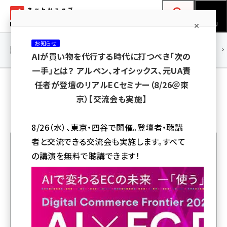
メ
ネットショップ担当者フォーラム
イ
検索
MENU
ン
お知らせ
コ
連載・特集
|
海外
海外情報
海外
AI
メタバース
AIが買い物を代行する時代に打つべき「次の
ン
一手」とは？ アルペン、オイシックス、元UA責
テ
「Pinterest」ビジネスアカウントの活用法
任者が登壇のリアルECセミナー（8/26＠東
ン
京）【交流会も実施】
ツ
amazon (2259)
に
8/26（水）、東京・四谷で開催。登壇者・聴講
yahoo (1910)
移
者と交流できる交流会も実施します。すべて
動
楽天 (1878)
の講演を無料で聴講できます！
人気記事ランキング
ecbeing (1213)
アスクル (1126)
世界4.5億人が使う「Pinterest」をビジネスで活用する
base (1085)
メリット＆ソーシャルメディアと違う特徴とは
ビィ・フォアード (786)