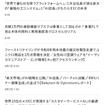
「世界で最もAIを使うプラットフォームへ」。三木谷社長が語る楽天
の「最強AIエコシステム」と「AI店長」がもたらすECの未来
8:00
月額1万円の美容機器サブスクは事業として回るのか？ 事業PLで
見る本体利用料と専用美容液クロスセルのリアル
8:00
ファーストリテイリングが令和8年熊本地震の被災地緊急支援でユ
ニクロ商品を2万点寄贈を決定／女性向け空調ウェアを「イーザッ
カマニアストア―ズ」が開発【ネッ担アクセスランキング】
8月7日 8:00
「楽天市場」がAI戦略を公開。「AI店長」「バーチャル試着」「RMSバ
ナー画像生成」の全ぼう【Rakuten AI Optimismレポート】
8月7日 7:00
世界23位のメガECが実践する「カスタマーサービス×AI」の最適