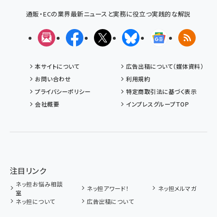
通販・ECの業界最新ニュースと実務に役立つ実践的な解説
メルマガ
Facebook
X(エックス)
Bluesky
Googleニュ
RSS
本サイトについて
広告出稿について（媒体資料）
お問い合わせ
利用規約
プライバシーポリシー
特定商取引法に基づく表示
会社概要
インプレスグループTOP
注目リンク
ネッ担お悩み相談
ネッ担アワード！
ネッ担メルマガ
室
ネッ担について
広告出稿について