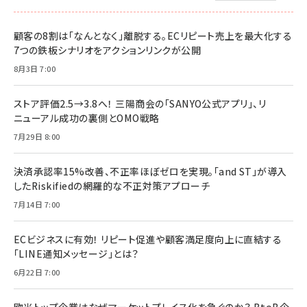
顧客の8割は「なんとなく」離脱する。ECリピート売上を最大化する
7つの鉄板シナリオをアクションリンクが公開
8月3日 7:00
ストア評価2.5→3.8へ！ 三陽商会の「SANYO公式アプリ」、リ
ニューアル成功の裏側とOMO戦略
7月29日 8:00
決済承認率15%改善、不正率ほぼゼロを実現。「and ST」が導入
したRiskifiedの網羅的な不正対策アプローチ
7月14日 7:00
ECビジネスに有効！ リピート促進や顧客満足度向上に直結する
「LINE通知メッセージ」とは？
6月22日 7:00