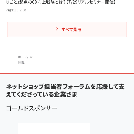
りごと」起点のCX向上戦略とは？【7/29リアルセミナー開催】
7月21日 9:00
すべて見る
ホーム
連載
パ
ン
ネットショップ担当者フォーラムを応援して支
く
えてくださっている企業さま
ず
ゴールドスポンサー