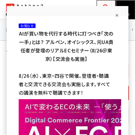
メ
ネットショップ担当者フォーラム
イ
検索
MENU
ン
お知らせ
コ
連載・特集
|
海外
海外情報
海外
AI
メタバース
AIが買い物を代行する時代に打つべき「次の
ン
一手」とは？ アルペン、オイシックス、元UA責
テ
セミナー［4ページ目］
任者が登壇のリアルECセミナー（8/26＠東
ン
京）【交流会も実施】
ツ
amazon (2249)
すべて
に
8/26（水）、東京・四谷で開催。登壇者・聴講
プ
yahoo (1901)
移
者と交流できる交流会も実施します。すべて
ラ
動
楽天 (1871)
の講演を無料で聴講できます！
無料セミナー
イ
ecbeing (1207)
マ
アスクル (1119)
リー
レポート
タ
base (1077)
ビィ・フォアード (773)