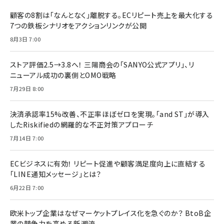
顧客の8割は「なんとなく」離脱する。ECリピート売上を最大化する
7つの鉄板シナリオをアクションリンクが公開
8月3日 7:00
ストア評価2.5→3.8へ！ 三陽商会の「SANYO公式アプリ」、リ
ニューアル成功の裏側とOMO戦略
7月29日 8:00
決済承認率15%改善、不正率ほぼゼロを実現。「and ST」が導入
したRiskifiedの網羅的な不正対策アプローチ
7月14日 7:00
ECビジネスに有効！ リピート促進や顧客満足度向上に直結する
「LINE通知メッセージ」とは？
6月22日 7:00
欧米トップ企業はなぜマーケットプレイス化を急ぐのか？ BtoB企
業の競争力を高める新潮流