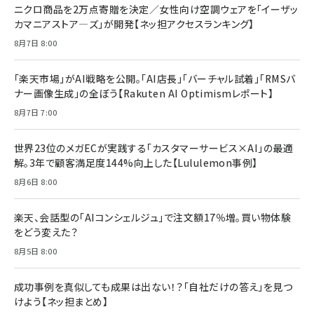
ニクロ商品を2万点寄贈を決定／女性向け空調ウェアを「イーザッ
カマニアストア―ズ」が開発【ネッ担アクセスランキング】
8月7日 8:00
「楽天市場」がAI戦略を公開。「AI店長」「バーチャル試着」「RMSバ
ナー画像生成」の全ぼう【Rakuten AI Optimismレポート】
8月7日 7:00
世界23位のメガECが実践する「カスタマーサービス×AI」の最適
解。3年で顧客満足度144%向上した【Lululemon事例】
8月6日 8:00
楽天、会話型の「AIコンシェルジュ」で注文額17％増。買い物体験
をどう変えた？
8月5日 8:00
成功事例を真似しても成果は出ない！？「自社だけの答え」を見つ
けよう【ネッ担まとめ】