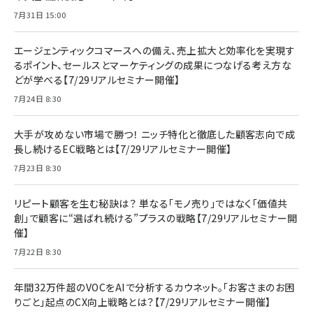
7月31日 15:00
エージェンティックコマースへの備え、売上拡大と効率化を実現す
るポイント、セールスとマーケティングの成果につなげる考え方な
どが学べる【7/29リアルセミナー開催】
7月24日 8:30
大手が攻めない市場で勝つ！ ニッチ特化と徹底した顧客志向で成
長し続けるEC戦略とは【7/29リアルセミナー開催】
7月23日 8:30
リピート顧客を生む秘訣は？ 単なる「モノ売り」ではなく「価値共
創」で顧客に“選ばれ続ける”プラスの戦略【7/29リアルセミナー開
催】
7月22日 8:30
年間32万件超のVOCをAIで分析するカウネット。「お客さまのお困
りごと」起点のCX向上戦略とは？【7/29リアルセミナー開催】