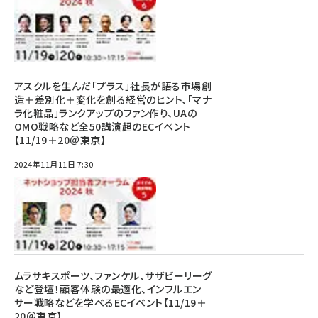
アスクルを生んだ「プラス」社長が語る市場創
造＋差別化＋変化を創る経営のヒント、「マナ
ラ化粧品」ランクアップのファン作り、UAの
OMO戦略など全50講演超のECイベント
【11/19＋20＠東京】
2024年11月11日 7:30
ムラサキスポーツ、ファンケル、サザビーリーグ
など登壇！顧客体験の最適化、インフルエン
サー戦略などを学べるECイベント【11/19＋
20＠東京】