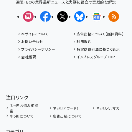
通販・ECの業界最新ニュースと実務に役立つ実践的な解説
メルマガ
Facebook
X(エックス)
Bluesky
Googleニュ
RSS
本サイトについて
広告出稿について（媒体資料）
お問い合わせ
利用規約
プライバシーポリシー
特定商取引法に基づく表示
会社概要
インプレスグループTOP
注目リンク
ネッ担お悩み相談
ネッ担アワード！
ネッ担メルマガ
室
ネッ担について
広告出稿について
カテゴリ