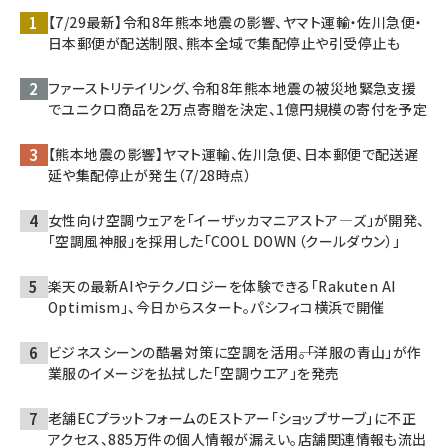
【7/29最新】令和8年熊本地震の影響、ヤマト運輸・佐川急便・
日本郵便が配送制限、熊本全域で集配停止や引受停止も
ファーストリテイリング、令和8年熊本地震の被災地緊急支援
でユニクロ商品を2万点寄贈を決定、1億円規模の寄付を予定
【熊本地震の影響】ヤマト運輸、佐川急便、日本郵便で配送遅
延や集配停止が発生（7/28時点）
女性向け空調ウェアを「イーザッカマニアストア―ズ」が開発、
「空調風神服」を採用した「COOL DOWN（クールダウン）」
楽天の最新AIやテクノロジーを体験できる「Rakuten AI
Optimism」、今日からスタート。パシフィコ横浜で開催
ビジネスシーンの酷暑対策に空調を活用――。「洋服の青山」が作
業服のイメージを払拭した「空調ウエア」を発売
老舗ECプラットフォームのEストアー「ショップサーブ」に不正
アクセス、885万件の個人情報が漏えい。店舗関連情報も流出