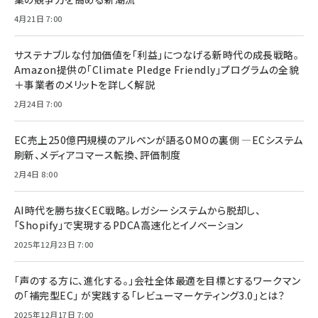
4月21日 7:00
サステナブルな付加価値を「利益」につなげる新時代の成長戦略。
Amazon提供の「Climate Pledge Friendly」プログラムの全貌
＋事業者のメリットを詳しく解説
2月24日 7:00
EC売上250億円規模のアルペンが語るOMOの裏側 ―ECシステム
刷新、メディアコマース転換、評価制度
2月4日 8:00
AI時代を勝ち抜くEC戦略。レガシーシステムから脱却し、
「Shopify」で実現するPDCA高速化とイノベーション
2025年12月23日 7:00
「声のする方に、進化する。」会社全体最適を目標とするワークマン
の「補完型EC」 が実践する「レビューマーケティング3.0」とは？
2025年12月17日 7:00