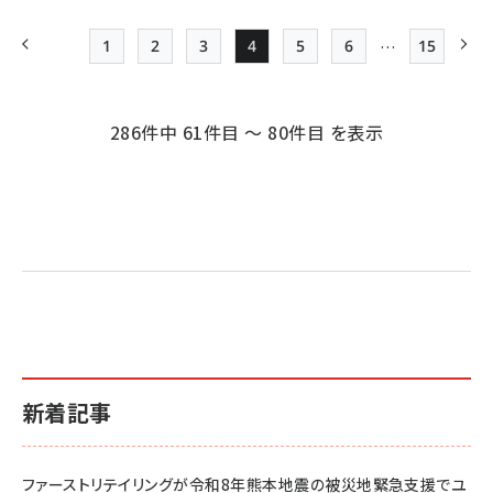
…
1
2
3
4
5
6
15
前ページ
先頭ページ
Page
Page
Page
Page
Page
最終ペー
次
ペー
ジ
286件中 61件目 ～ 80件目 を表示
送
り
新着記事
ファーストリテイリングが令和8年熊本地震の被災地緊急支援でユ