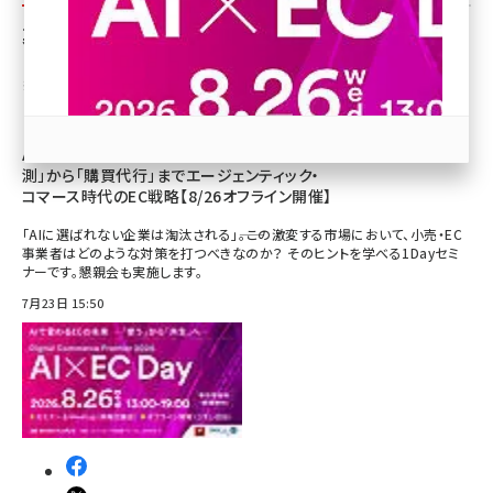
ブ
募集中
revico (740)
※予告のみの場合や、すでに申し込み受け付けを締め切っている場合もあります。
AIに選ばれないECは淘汰される。「AI需要予
測」から「購買代行」までエージェンティック・
コマース時代のEC戦略【8/26オフライン開催】
「AIに選ばれない企業は淘汰される」――。この激変する市場において、小売・EC
参加登録はこちら↑
事業者はどのような対策を打つべきなのか？ そのヒントを学べる1Dayセミ
ナーです。懇親会も実施します。
7月23日 15:50