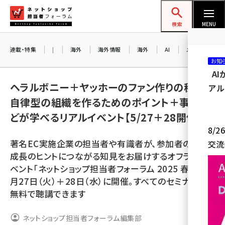
メ
ネットショップ担当者フォーラム
イ
検索
MENU
ン
コ
連載・特集
|
海外
海外情報
海外
AI
メタバース
お知
ン
A
テ
ヘラルボニー＋ヤッホーのファン作りの秘訣、
アル
ン
自律型の組織を作るためのポイント＋事例な
ツ
amazon (2255)
どが学べるリアルイベント【5/27＋28開催】
に
8/
yahoo (1906)
移
著名EC実施企業の担当者や有識者が、参加者の事業
交流
動
楽天 (1874)
成長のヒントにつながる知見をお届けするオフラインイ
ベント「ネットショップ担当者フォーラム 2025 春」を5
ecbeing (1210)
月27日（火）＋28日（水）に開催。すべてのセミナーを
アスクル (1122)
無料で聴講できます
base (1081)
ネットショップ担当者フォーラム編集部
ビィ・フォアード (776)