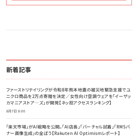
Amazon マーケティング・セールス全般関連書籍 の
Amazon ビジネス・経済関連書籍 の売れ筋ランキン
Amazon 経営戦略関連書籍 の売れ筋ランキング
売れ筋ランキング
グ
更新日時：2026/06/26 19:05
更新日時：2026/06/26 19:05
更新日時：2026/06/26 19:05
2億円を売り上げたプロが教える note×AI 最強の
anan(アンアン)2026/07/01号 No.2501[魅せる
ベインキャピタル 企業価値向上力の秘密
副業
カラダ2026／宮舘涼太]
￥2,640
￥1,870
￥880
イシューからはじめよ［改訂版］――知的生産の「シンプ
小さな会社は戦略が9割
anan(アンアン)2026/06/24号 No.2500増刊
ルな本質」
スペシャルエディション[王道エンタメの矜持／
￥1,980
新着記事
BTS]
￥2,200
￥1,100
ドリルを売るには穴を売れ
経営メモ 16年の起業家人生で得た知見
ファーストリテイリングが令和8年熊本地震の被災地緊急支援でユ
anan(アンアン)2026/07/08号 No.2502[2026
￥1,815
￥2,750
ニクロ商品を2万点寄贈を決定／女性向け空調ウェアを「イーザッ
年後半、あなたの恋と運命／山田涼介]
カマニアストア―ズ」が開発【ネッ担アクセスランキング】
￥880
Brand Shift(ブランド・シフト): 「信頼」で選ばれ
影響力の武器［新版］：人を動かす七つの原理
8月7日 8:00
る時代の成長戦略
￥3,190
ママ投資家が育休中に１億貯めた株式投資
￥2,420
￥1,870
「楽天市場」がAI戦略を公開。「AI店長」「バーチャル試着」「RMSバ
ナー画像生成」の全ぼう【Rakuten AI Optimismレポート】
フィードバック経営 「沈黙の組織」から「高め合う
マーケティングの真実 P&G・グリコで学んだ失敗
組織」へ