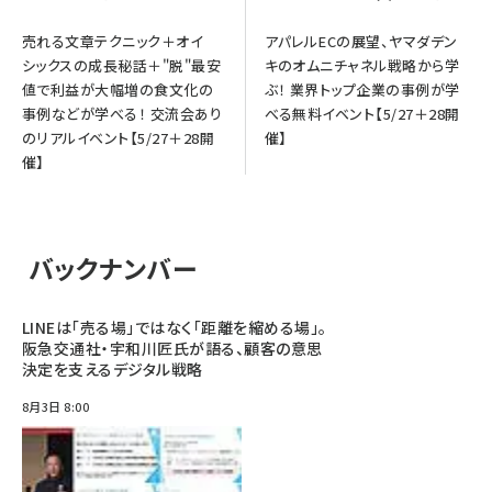
売れる文章テクニック＋オイ
アパレルECの展望、ヤマダデン
シックスの成長秘話＋"脱"最安
キのオムニチャネル戦略から学
値で利益が大幅増の食文化の
ぶ！ 業界トップ企業の事例が学
事例などが学べる！ 交流会あり
べる無料イベント【5/27＋28開
のリアルイベント【5/27＋28開
催】
催】
バックナンバー
LINEは「売る場」ではなく「距離を縮める場」。
阪急交通社・宇和川匠氏が語る、顧客の意思
決定を支えるデジタル戦略
8月3日 8:00