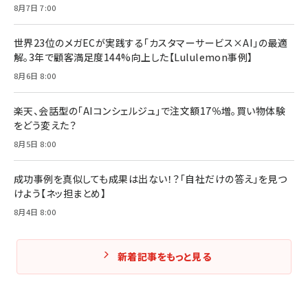
と成長の法則
8月7日 7:00
組織の成果を最大化する ルールのデザイン
￥3,080
￥2,200
￥1,980
世界23位のメガECが実践する「カスタマーサービス×AI」の最適
解。3年で顧客満足度144%向上した【Lululemon事例】
Amazonランキングをもっと見る
Amazonランキングをもっと見る
8月6日 8:00
Amazonランキングをもっと見る
楽天、会話型の「AIコンシェルジュ」で注文額17％増。買い物体験
をどう変えた？
8月5日 8:00
成功事例を真似しても成果は出ない！？「自社だけの答え」を見つ
けよう【ネッ担まとめ】
8月4日 8:00
新着記事をもっと見る