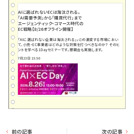
AIに選ばれないECは淘汰される。
「AI需要予測」から「購買代行」まで
エージェンティック・コマース時代の
EC戦略【8/26オフライン開催】
「AIに選ばれない企業は淘汰される」――。この激変する市場におい
て、小売・EC事業者はどのような対策を打つべきなのか？ そのヒ
ントを学べる1Dayセミナーです。懇親会も実施します。
7月23日 15:50
前の記事
次の記事