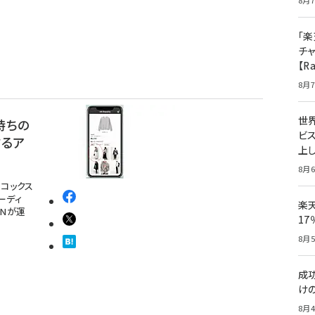
8月7
「楽
チ
【R
8月7
世
持ちの
ビ
するア
上し
8月6
コックス
ーディ
楽
ONが運
1
8月5
成
け
8月4