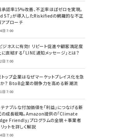
済承認率15%改善、不正率ほぼゼロを実現。
nd ST」が導入したRiskifiedの網羅的な不正
策アプローチ
4日 7:00
Cビジネスに有効！ リピート促進や顧客満足度
上に直結する「LINE通知メッセージ」とは？
2日 7:00
米トップ企業はなぜマーケットプレイス化を急
のか？ BtoB企業の競争力を高める新潮流
1日 7:00
ステナブルな付加価値を「利益」につなげる新
の成長戦略。Amazon提供の「Climate
edge Friendly」プログラムの全貌＋事業者
メリットを詳しく解説
4日 7:00