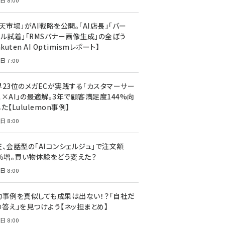
日 8:00
天市場」がAI戦略を公開。「AI店長」「バー
ャル試着」「RMSバナー画像生成」の全ぼう
akuten AI Optimismレポート】
日 7:00
界23位のメガECが実践する「カスタマーサー
ス×AI」の最適解。3年で顧客満足度144%向
た【Lululemon事例】
日 8:00
天、会話型の「AIコンシェルジュ」で注文額
7％増。買い物体験をどう変えた？
日 8:00
功事例を真似しても成果は出ない！？「自社だ
の答え」を見つけよう【ネッ担まとめ】
日 8:00