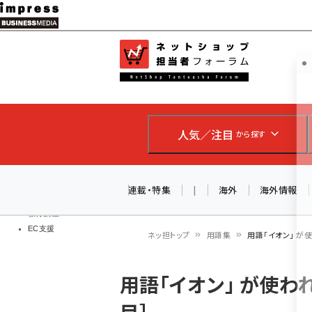
メ
イ
EC担当者
ネットショッ
ン
Web担当者
コ
製品導入
ン
企業IT
ソフト開発
テ
IoT・AI
人気／注目
から探す
ン
DCクラウド
研究・調査
ツ
エネルギー
に
連載・特集
|
海外
海外情報
ドローン
移
教育講座
EC支援
動
ネッ担トップ
用語集
用語「イオン」 が
パ
用語「イオン」 が使わ
ン