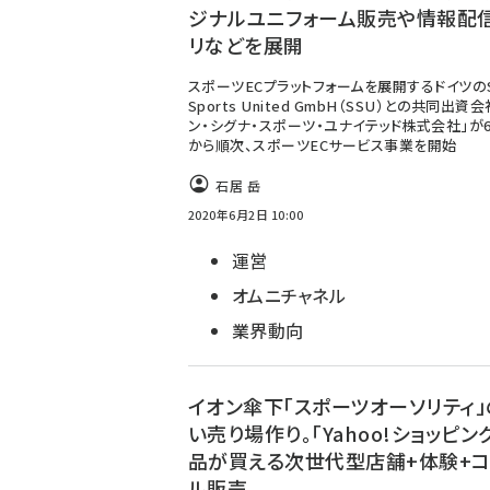
ジナルユニフォーム販売や情報配
リなどを展開
スポーツECプラットフォームを展開するドイツのS
Sports United GmbH（SSU）との共同出資
ン・シグナ・スポーツ・ユナイテッド株式会社」が
から順次、スポーツECサービス事業を開始
石居 岳
2020年6月2日 10:00
運営
オムニチャネル
業界動向
イオン傘下「スポーツオーソリティ」
い売り場作り。「Yahoo!ショッピン
品が買える次世代型店舗+体験+
ル販売