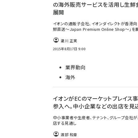
の海外販売サービスを活用し生鮮
展開
イオンの通販子会社、イオンダイレクトが香港向
鮮直送～Japan Premium Online Shop～」
瀧川 正実
2015年8月17日 9:00
業界動向
海外
イオンがECのマーケットプレイス
参入へ。中小企業などの出店を見
中小事業者や生産者、テナント、グループ会社が
店する見通し
渡部 和章