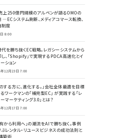
C売上250億円規模のアルペンが語るOMOの
側 ―ECシステム刷新、メディアコマース転換、
価制度
日 8:00
I時代を勝ち抜くEC戦略。レガシーシステムから
し、「Shopify」で実現するPDCA高速化とイ
ベーション
5年12月23日 7:00
声のする方に、進化する。」会社全体最適を目標
するワークマンの「補完型EC」 が実践する「レ
ーマーケティング3.0」とは？
5年12月17日 7:00
所有から利用へ」の潮流をAIで勝ち抜く。事例
学ぶレンタル・リユースビジネスの成功法則と
C構築術