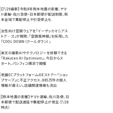
【7/29最新】令和8年熊本地震の影響、ヤマ
ト運輸・佐川急便・日本郵便が配送制限、熊
本全域で集配停止や引受停止も
女性向け空調ウェアを「イーザッカマニアス
トア―ズ」が開発、「空調風神服」を採用した
「COOL DOWN（クールダウン）」
楽天の最新AIやテクノロジーを体験できる
「Rakuten AI Optimism」、今日からス
タート。パシフィコ横浜で開催
老舗ECプラットフォームのEストアー「ショッ
プサーブ」に不正アクセス、885万件の個人
情報が漏えい。店舗関連情報も流出
【熊本地震の影響】ヤマト運輸、佐川急便、日
本郵便で配送遅延や集配停止が発生（7/28
時点）