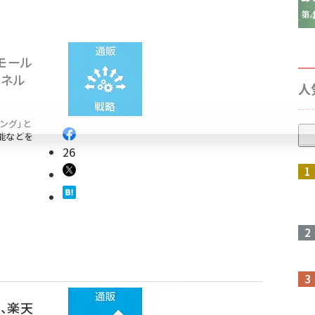
モール
ャネル
人
ング」と
能などを
26
参加登録はこちら↑
、楽天