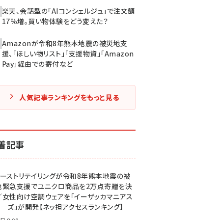
楽天、会話型の「AIコンシェルジュ」で注文額
17％増。買い物体験をどう変えた？
Amazonが令和8年熊本地震の被災地支
援、「ほしい物リスト」「支援物資」「Amazon
Pay」経由での寄付など
人気記事ランキングをもっと見る
着記事
ァーストリテイリングが令和8年熊本地震の被
地緊急支援でユニクロ商品を2万点寄贈を決
／女性向け空調ウェアを「イーザッカマニアス
ア―ズ」が開発【ネッ担アクセスランキング】