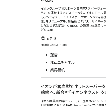
イオングループでスポーツ専門店「スポーツオー
ティ」を運営するメガスポーツは、イオンモール
心アクティブモールの「スポーツオーソリティ幕
店」をリニューアル。商品棚とデジタルサイネー
した次世代型店舗「QRECS」の設置、体験型サ
どを展開
石居 岳
2020年6月25日 10:00
運営
オムニチャネル
業界動向
イオンが倉庫型でネットスーパー
稼働へ、新会社「イオンネクスト」
イオンは英国のネットスーパー企業OcadoSolut
日本国内における独占パートナーシップ契約を2