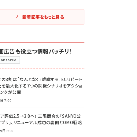
新着記事をもっと見る
画広告も役立つ情報バッチリ！
ponsored
客の8割は「なんとなく」離脱する。ECリピート
上を最大化する7つの鉄板シナリオをアクショ
リンクが公開
日 7:00
ア評価2.5→3.8へ！ 三陽商会の「SANYO公
アプリ」、リニューアル成功の裏側とOMO戦略
9日 8:00