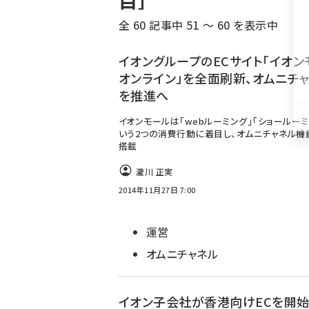
目］
く
全 60 記事中 51 ～ 60 を表示中
ず
イオングループのECサイト「イオン
オンライン」を全面刷新、オムニチ
を推進へ
イオンモールは「webルーミング」「ショールーミ
いう2つの消費行動に着目し、オムニチャネル機
搭載
瀧川 正実
2014年11月27日 7:00
運営
オムニチャネル
イオン子会社が香港向けECを開始