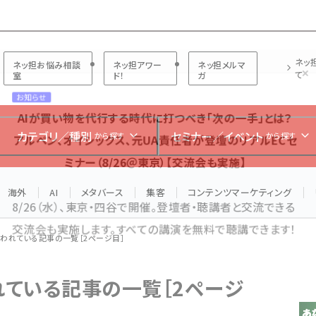
プ担当者フォーラム
ネッ
ネッ担お悩み相談
ネッ担アワー
ネッ担メルマ
て
室
ド！
ガ
お知らせ
AIが買い物を代行する時代に打つべき「次の一手」とは？
カテゴリ／種別
セミナー／イベント
から探す
から探す
アルペン、オイシックス、元UA責任者が登壇のリアルECセ
ミナー（8/26＠東京）【交流会も実施】
海外
AI
メタバース
集客
コンテンツマーケティング
8/26（水）、東京・四谷で開催。登壇者・聴講者と交流できる
交流会も実施します。すべての講演を無料で聴講できます！
使われている記事の一覧［2ページ目］
れている記事の一覧［2ページ