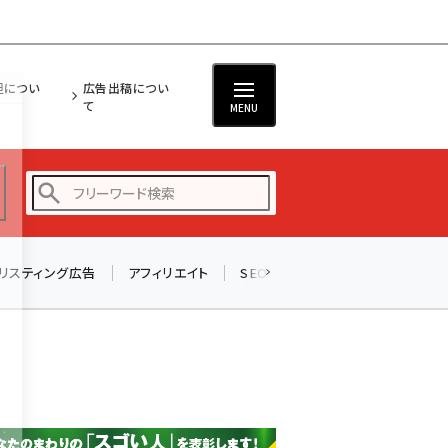
担につい
広告出稿につい
て
MENU
リスティング広告
アフィリエイト
SEO
メール
ソーシャル
amazon (2255)
yahoo (1906)
楽天 (1874)
ecbeing (1210)
アスクル (1122)