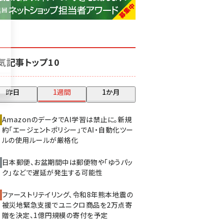
base (1081)
ビィ・フォアード (776)
revico (744)
気記事トップ10
昨日
1週間
1か月
AmazonのデータでAI学習は禁止に。新規
約「エージェントポリシー」でAI・自動化ツー
ルの使用ルールが厳格化
日本郵便、お盆期間中は郵便物や「ゆうパッ
ク」などで遅延が発生する可能性
ファーストリテイリング、令和8年熊本地震の
被災地緊急支援でユニクロ商品を2万点寄
贈を決定、1億円規模の寄付を予定