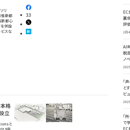
ソリ
E
33
幕張新都
裏
張新都心
評
ジを併設
ービスな
2月4
A
脱却
ノ
202
「
と
ビュ
202
を本格
を設立
「
で
ionsと
E
019年