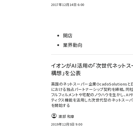
2017年12月14日 6:00
開店
業界動向
イオンがAI活用の「次世代ネットス
構想」を公表
英国のネットスーパー企業OcadoSolutions
における独占パートナーシップ契約を締結。同
フルフィルメントや宅配のノウハウを生かし、AI
ティクス機能を活用した次世代型のネットスー
を開始する
渡部 和章
2019年12月5日 9:00