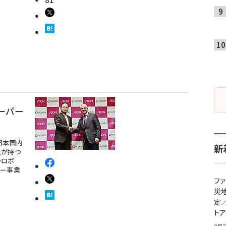
ーパー
と日本国内
新
社が持つ
やロボ
パー事業
フ
災
定
ト