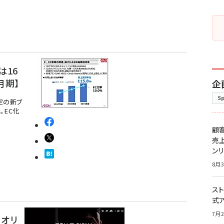
は16
月期】
企
S
定の新ブ
。EC化
顧
売
ン
8月3
スト
式
7月2
、オリ