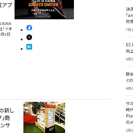
信アプ
決
「a
対
IGNA
会社「イオ
7月1
6月1日
E
向
6月2
欧
ぐ
4月2
サ
の新し
時代
Pl
グ」商
の
コンサ
2月2