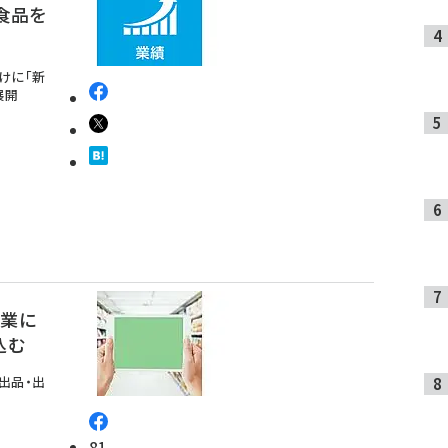
食品を
けに「新
を展開
事業に
込む
出品・出
81