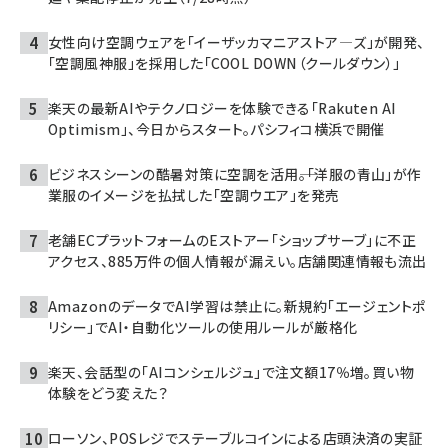
女性向け空調ウェアを「イーザッカマニアストア―ズ」が開発、
「空調風神服」を採用した「COOL DOWN（クールダウン）」
楽天の最新AIやテクノロジーを体験できる「Rakuten AI
Optimism」、今日からスタート。パシフィコ横浜で開催
ビジネスシーンの酷暑対策に空調を活用――。「洋服の青山」が作
業服のイメージを払拭した「空調ウエア」を発売
老舗ECプラットフォームのEストアー「ショップサーブ」に不正
アクセス、885万件の個人情報が漏えい。店舗関連情報も流出
AmazonのデータでAI学習は禁止に。新規約「エージェントポ
リシー」でAI・自動化ツールの使用ルールが厳格化
楽天、会話型の「AIコンシェルジュ」で注文額17％増。買い物
体験をどう変えた？
ローソン、POSレジでステーブルコインによる店頭決済の実証