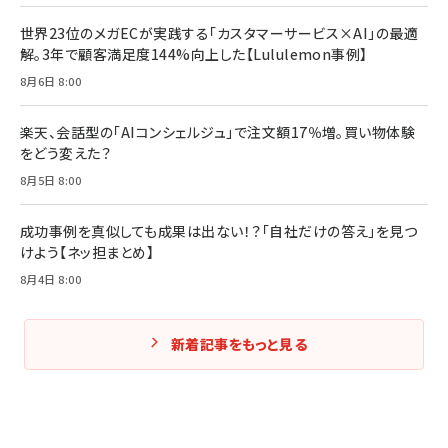
世界23位のメガECが実践する「カスタマーサービス×AI」の最適
解。3年で顧客満足度144%向上した【Lululemon事例】
8月6日 8:00
楽天、会話型の「AIコンシェルジュ」で注文額17％増。買い物体験
をどう変えた？
8月5日 8:00
成功事例を真似しても成果は出ない！？「自社だけの答え」を見つ
けよう【ネッ担まとめ】
8月4日 8:00
新着記事をもっと見る