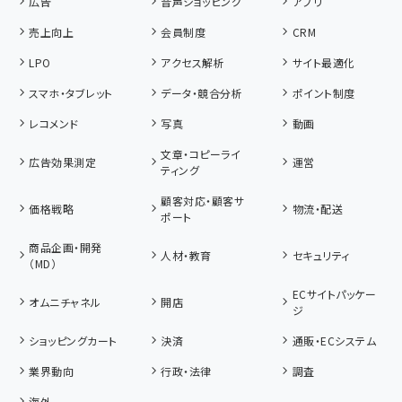
広告
音声ショッピング
アプリ
売上向上
会員制度
CRM
LPO
アクセス解析
サイト最適化
スマホ・タブレット
データ・競合分析
ポイント制度
レコメンド
写真
動画
文章・コピーライ
広告効果測定
運営
ティング
顧客対応・顧客サ
価格戦略
物流・配送
ポート
商品企画・開発
人材・教育
セキュリティ
（MD）
ECサイトパッケー
オムニチャネル
開店
ジ
ショッピングカート
決済
通販・ECシステム
業界動向
行政・法律
調査
海外