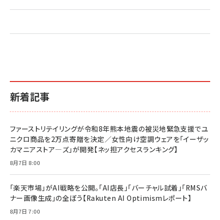
新着記事
ファーストリテイリングが令和8年熊本地震の被災地緊急支援でユ
ニクロ商品を2万点寄贈を決定／女性向け空調ウェアを「イーザッ
カマニアストア―ズ」が開発【ネッ担アクセスランキング】
8月7日 8:00
「楽天市場」がAI戦略を公開。「AI店長」「バーチャル試着」「RMSバ
ナー画像生成」の全ぼう【Rakuten AI Optimismレポート】
8月7日 7:00