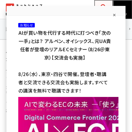
メ
ネットショップ担当者フォーラム
イ
検索
MENU
ン
お知らせ
コ
連載・特集
|
海外
海外情報
海外
AI
メタバース
AIが買い物を代行する時代に打つべき「次の
ン
一手」とは？ アルペン、オイシックス、元UA責
テ
用語「エコ配」 が使われている記事の一覧
任者が登壇のリアルECセミナー（8/26＠東
ン
京）【交流会も実施】
全 8 記事中 1 ～ 8 を表示中
ツ
amazon (2249)
に
アイル、クロスモールをエコ配の送り状ソフト
8/26（水）、東京・四谷で開催。登壇者・聴講
に対応
yahoo (1901)
移
者と交流できる交流会も実施します。すべて
動
大手配送会社の配送料値上げを受け、エコ配のニーズが高まっているため同
楽天 (1871)
の講演を無料で聴講できます！
社の送り状ソフトに対応する
ecbeing (1207)
中川 昌俊
アスクル (1119)
2014年6月17日 14:57
base (1077)
ビィ・フォアード (773)