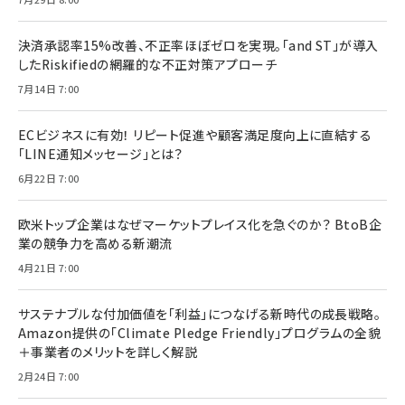
決済承認率15%改善、不正率ほぼゼロを実現。「and ST」が導入
したRiskifiedの網羅的な不正対策アプローチ
7月14日 7:00
ECビジネスに有効！ リピート促進や顧客満足度向上に直結する
「LINE通知メッセージ」とは？
6月22日 7:00
欧米トップ企業はなぜマーケットプレイス化を急ぐのか？ BtoB企
業の競争力を高める新潮流
4月21日 7:00
サステナブルな付加価値を「利益」につなげる新時代の成長戦略。
Amazon提供の「Climate Pledge Friendly」プログラムの全貌
＋事業者のメリットを詳しく解説
2月24日 7:00