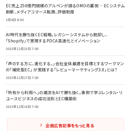
EC売上250億円規模のアルペンが語るOMOの裏側 ―ECシステム
刷新、メディアコマース転換、評価制度
2月4日 8:00
AI時代を勝ち抜くEC戦略。レガシーシステムから脱却し、
「Shopify」で実現するPDCA高速化とイノベーション
2025年12月23日 7:00
「声のする方に、進化する。」会社全体最適を目標とするワークマン
の「補完型EC」 が実践する「レビューマーケティング3.0」とは？
2025年12月17日 7:00
「所有から利用へ」の潮流をAIで勝ち抜く。事例で学ぶレンタル・リ
ユースビジネスの成功法則とEC構築術
2025年12月16日 7:00
企画広告記事をもっと見る