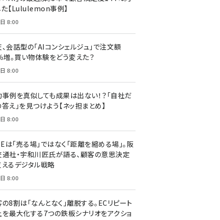
た【Lululemon事例】
日 8:00
天、会話型の「AIコンシェルジュ」で注文額
7％増。買い物体験をどう変えた？
日 8:00
功事例を真似しても成果は出ない！？「自社だ
の答え」を見つけよう【ネッ担まとめ】
日 8:00
NEは「売る場」ではなく「距離を縮める場」。阪
交通社・宇和川匠氏が語る、顧客の意思決定
支えるデジタル戦略
日 8:00
客の8割は「なんとなく」離脱する。ECリピート
上を最大化する7つの鉄板シナリオをアクショ