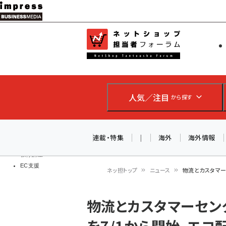
メ
イ
EC担当者
ネットショッ
ン
Web担当者
コ
製品導入
ン
企業IT
ソフト開発
テ
IoT・AI
人気／注目
から探す
ン
DCクラウド
研究・調査
ツ
エネルギー
に
連載・特集
|
海外
海外情報
ドローン
移
教育講座
EC支援
動
ネッ担トップ
ニュース
物流とカスタマー
パ
物流とカスタマーセン
ン