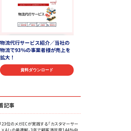
着記事
界23位のメガECが実践する「カスタマーサー
ス×AI」の最適解。3年で顧客満足度144%向