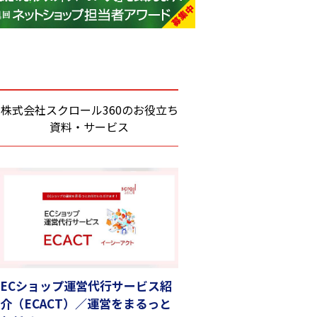
base (1071)
ビィ・フォアード (773)
revico (739)