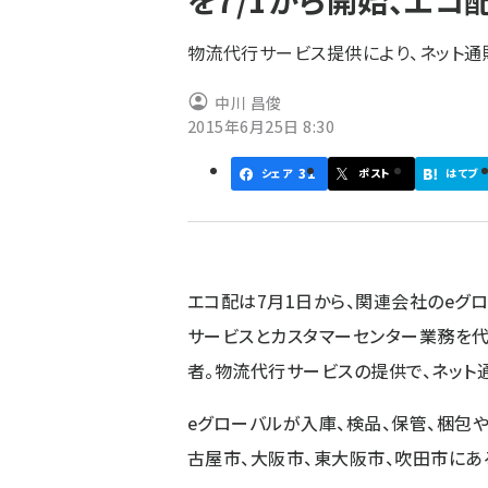
を7/1から開始、エコ
く
ず
物流代行サービス提供により、ネット
中川 昌俊
2015年6月25日 8:30
31
シェア
ポスト
はてブ
エコ配は7月1日から、関連会社のeグロ
サービスとカスタマーセンター業務を代
者。物流代行サービスの提供で、ネット
eグローバルが入庫、検品、保管、梱包
古屋市、大阪市、東大阪市、吹田市にあ