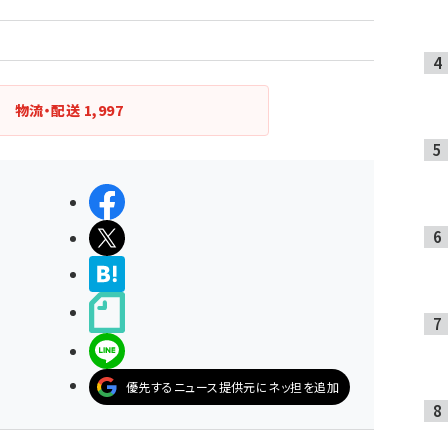
行
物流・配送
1,997
シェアする
ポストする
>ブクマする
noteで書く
LINEで送る
優先するニュース提供元にネッ担を追加