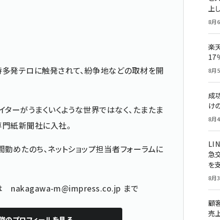
上し
8月6
楽
1
時多発テロに触発されて、紛争地などの取材を開
8月5
成
け
イターがうまくいくような世界ではなく、たまたま
8月4
専門紙新聞社に入社。
LI
間勤めたのち、ネットショップ担当者フォーラムに
急
を
8月3
どは
nakagawa-m@impress.co.jp
まで
顧
売
俊
のプロフィールを見る