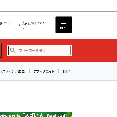
担につい
広告出稿につい
て
MENU
リスティング広告
アフィリエイト
SEO
メール
ソーシャル
amazon (2246)
yahoo (1900)
楽天 (1871)
ecbeing (1207)
アスクル (1119)