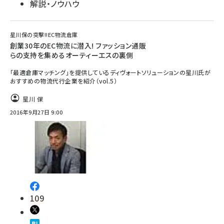
解説・ノウハウ
星川保の突撃!!EC物流倉庫
創業30年のEC物流に潜入! ファッション通販
らの支持を集めるオーティーエスの裏側
「最適倉庫マッチング」を提供しているディヴォートソリューションの星川氏が
おすすめの物流代行企業を紹介（vol.5）
星川 保
2016年9月27日 9:00
109