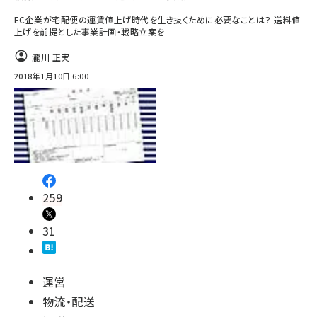
EC企業が宅配便の運賃値上げ時代を生き抜くために必要なことは？ 送料値
上げを前提とした事業計画・戦略立案を
瀧川 正実
2018年1月10日 6:00
259
31
運営
物流・配送