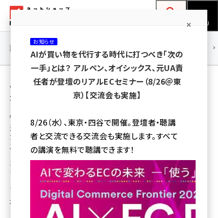
メ
ネットショップ担当者フォーラム
イ
検索
MENU
ン
お知らせ
コ
連載・特集
|
海外
海外情報
海外
AI
メタバース
AIが買い物を代行する時代に打つべき「次の
ン
一手」とは？ アルペン、オイシックス、元UA責
テ
用語「物流代行」 が使われている記事の一覧
任者が登壇のリアルECセミナー（8/26＠東
ン
京）【交流会も実施】
全 33 記事中 1 ～ 33 を表示中
ツ
amazon (2236)
に
特集・EC物流代行サービス
8/26（水）、東京・四谷で開催。登壇者・聴講
送料値上げ時代を生き抜くために知っておき
yahoo (1896)
移
者と交流できる交流会も実施します。すべて
たい通販・EC物流事情～EC物流代行サービ
動
楽天 (1865)
ス特集
の講演を無料で聴講できます！
100社以上存在するといわれる通販・EC物流代行会社の中から、活発な動き
ecbeing (1204)
を見せる10社の特徴を紹介
アスクル (1112)
中川 昌俊
base (1068)
2014年9月12日 19:36
ビィ・フォアード (769)