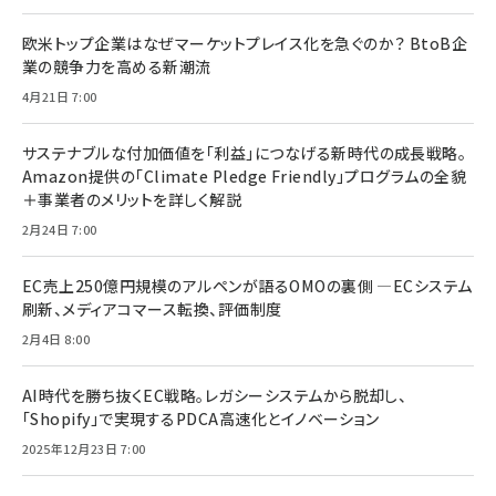
欧米トップ企業はなぜマーケットプレイス化を急ぐのか？ BtoB企
業の競争力を高める新潮流
4月21日 7:00
サステナブルな付加価値を「利益」につなげる新時代の成長戦略。
Amazon提供の「Climate Pledge Friendly」プログラムの全貌
＋事業者のメリットを詳しく解説
2月24日 7:00
EC売上250億円規模のアルペンが語るOMOの裏側 ―ECシステム
刷新、メディアコマース転換、評価制度
2月4日 8:00
AI時代を勝ち抜くEC戦略。レガシーシステムから脱却し、
「Shopify」で実現するPDCA高速化とイノベーション
2025年12月23日 7:00