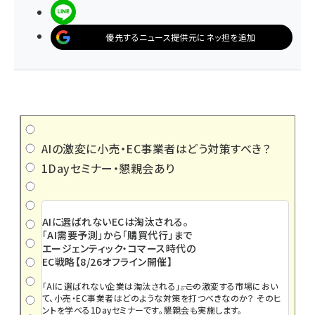
LINEで送る
優先するニュース提供元にネッ担を追加
AIの激変に小売・EC事業者はどう対策すべき？
1Dayセミナー・懇親会あり
AIに選ばれないECは淘汰される。
「AI需要予測」から「購買代行」まで
エージェンティック・コマース時代の
EC戦略【8/26オフライン開催】
「AIに選ばれない企業は淘汰される」――。この激変する市場におい
て、小売・EC事業者はどのような対策を打つべきなのか？ そのヒ
ントを学べる1Dayセミナーです。懇親会も実施します。