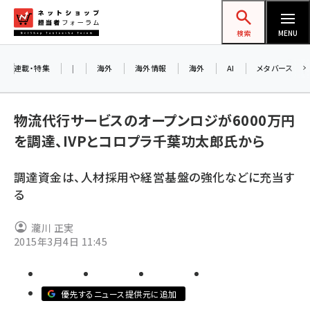
メ
ネットショップ担当者フォーラム
イ
検索
MENU
ン
コ
連載・特集
|
海外
海外情報
海外
AI
メタバース
ン
お知
A
テ
物流代行サービスのオープンロジが6000万円
ア
ン
を調達、IVPとコロプラ千葉功太郎氏から
ツ
amazon (2255)
に
調達資金は、人材採用や経営基盤の強化などに充当す
8/
yahoo (1906)
移
る
交
動
楽天 (1874)
瀧川 正実
ecbeing (1210)
2015年3月4日 11:45
アスクル (1122)
base (1081)
優先するニュース提供元に追加
ビィ・フォアード (776)