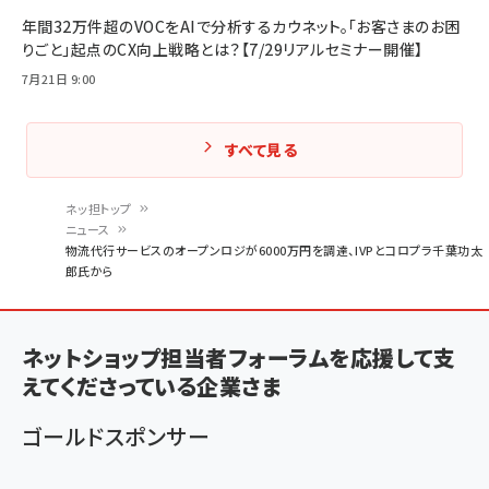
年間32万件超のVOCをAIで分析するカウネット。「お客さまのお困
りごと」起点のCX向上戦略とは？【7/29リアルセミナー開催】
7月21日 9:00
すべて見る
ネッ担トップ
ニュース
パ
物流代行サービスのオープンロジが6000万円を調達、IVPとコロプラ千葉功太
郎氏から
ン
く
ず
ネットショップ担当者フォーラムを応援して支
えてくださっている企業さま
ゴールドスポンサー