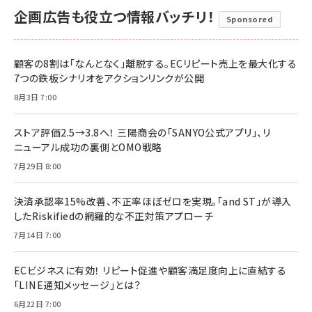
企画広告も役立つ情報バッチリ！
Sponsored
顧客の8割は「なんとなく」離脱する。ECリピート売上を最大化する
7つの鉄板シナリオをアクションリンクが公開
8月3日 7:00
ストア評価2.5→3.8へ！ 三陽商会の「SANYO公式アプリ」、リ
ニューアル成功の裏側とOMO戦略
7月29日 8:00
決済承認率15%改善、不正率ほぼゼロを実現。「and ST」が導入
したRiskifiedの網羅的な不正対策アプローチ
7月14日 7:00
ECビジネスに有効！ リピート促進や顧客満足度向上に直結する
「LINE通知メッセージ」とは？
6月22日 7:00