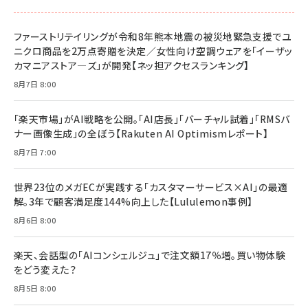
ファーストリテイリングが令和8年熊本地震の被災地緊急支援でユ
ニクロ商品を2万点寄贈を決定／女性向け空調ウェアを「イーザッ
カマニアストア―ズ」が開発【ネッ担アクセスランキング】
8月7日 8:00
「楽天市場」がAI戦略を公開。「AI店長」「バーチャル試着」「RMSバ
ナー画像生成」の全ぼう【Rakuten AI Optimismレポート】
8月7日 7:00
世界23位のメガECが実践する「カスタマーサービス×AI」の最適
解。3年で顧客満足度144%向上した【Lululemon事例】
8月6日 8:00
楽天、会話型の「AIコンシェルジュ」で注文額17％増。買い物体験
をどう変えた？
8月5日 8:00