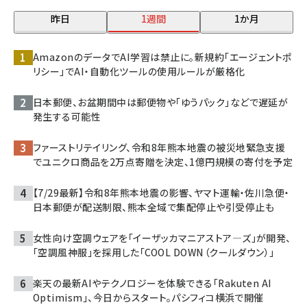
昨日
1週間
1か月
AmazonのデータでAI学習は禁止に。新規約「エージェントポ
リシー」でAI・自動化ツールの使用ルールが厳格化
日本郵便、お盆期間中は郵便物や「ゆうパック」などで遅延が
発生する可能性
ファーストリテイリング、令和8年熊本地震の被災地緊急支援
でユニクロ商品を2万点寄贈を決定、1億円規模の寄付を予定
【7/29最新】令和8年熊本地震の影響、ヤマト運輸・佐川急便・
日本郵便が配送制限、熊本全域で集配停止や引受停止も
女性向け空調ウェアを「イーザッカマニアストア―ズ」が開発、
「空調風神服」を採用した「COOL DOWN（クールダウン）」
楽天の最新AIやテクノロジーを体験できる「Rakuten AI
Optimism」、今日からスタート。パシフィコ横浜で開催