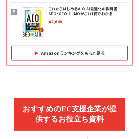
これからはじめるAIO AI最適化の教科書
AEO・GEO・LLMOがこれ1冊でわかる
￥2,640
Amazonランキングをもっと見る
Amazon マーケティング・セールス全般関連書籍 の
Amazon ビジネス・経済関連書籍 の売れ筋ランキン
Amazon 経営戦略関連書籍 の売れ筋ランキング
売れ筋ランキング
グ
更新日時：2026/06/26 19:05
更新日時：2026/06/26 19:05
更新日時：2026/06/26 19:05
2億円を売り上げたプロが教える note×AI 最強の
anan(アンアン)2026/07/01号 No.2501[魅せる
ベインキャピタル 企業価値向上力の秘密
副業
カラダ2026／宮舘涼太]
￥2,640
￥1,870
￥880
イシューからはじめよ［改訂版］――知的生産の「シンプ
小さな会社は戦略が9割
anan(アンアン)2026/06/24号 No.2500増刊
ルな本質」
スペシャルエディション[王道エンタメの矜持／
￥1,980
BTS]
￥2,200
￥1,100