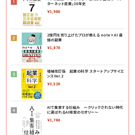
ターネット産業」30年史
￥1,980
2億円を売り上げたプロが教える note×AI 最
強の副業
￥1,870
増補改訂版 起業の科学 スタートアップサイエ
ンスVer.2
￥3,520
AIで集客する仕組み ～クリックされない時代
に選ばれるAI検索のセオリー～
￥1,760