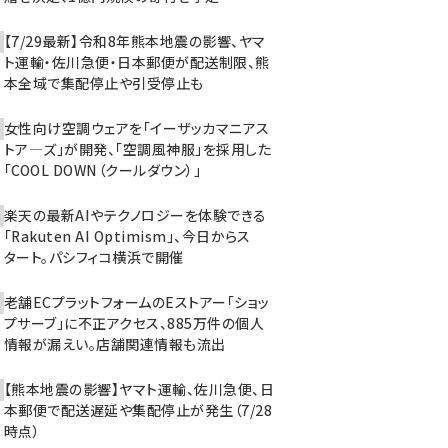
【7/29最新】令和8年熊本地震の影響、ヤマ
ト運輸・佐川急便・日本郵便が配送制限、熊
本全域で集配停止や引受停止も
女性向け空調ウェアを「イーザッカマニアス
トア―ズ」が開発、「空調風神服」を採用した
「COOL DOWN（クールダウン）」
楽天の最新AIやテクノロジーを体験できる
「Rakuten AI Optimism」、今日からス
タート。パシフィコ横浜で開催
老舗ECプラットフォームのEストアー「ショッ
プサーブ」に不正アクセス、885万件の個人
情報が漏えい。店舗関連情報も流出
【熊本地震の影響】ヤマト運輸、佐川急便、日
本郵便で配送遅延や集配停止が発生（7/28
時点）