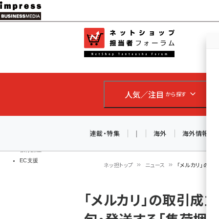
メ
イ
EC担当者
ネットショッ
ン
Web担当者
コ
製品導入
ン
企業IT
ソフト開発
テ
IoT・AI
人気／注目
から探す
ン
DCクラウド
研究・調査
ツ
エネルギー
に
連載・特集
|
海外
海外情報
ドローン
移
教育講座
EC支援
動
ネッ担トップ
ニュース
「メルカリ」の取
パ
「メルカリ」の取引成
ン