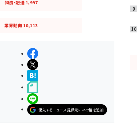
物流・配送
1,997
業界動向
10,113
シェアする
ポストする
>ブクマする
noteで書く
LINEで送る
優先するニュース提供元にネッ担を追加