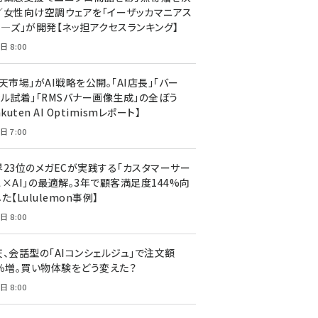
／女性向け空調ウェアを「イーザッカマニアス
ア―ズ」が開発【ネッ担アクセスランキング】
日 8:00
天市場」がAI戦略を公開。「AI店長」「バー
ャル試着」「RMSバナー画像生成」の全ぼう
akuten AI Optimismレポート】
日 7:00
界23位のメガECが実践する「カスタマーサー
ス×AI」の最適解。3年で顧客満足度144%向
た【Lululemon事例】
日 8:00
天、会話型の「AIコンシェルジュ」で注文額
7％増。買い物体験をどう変えた？
日 8:00