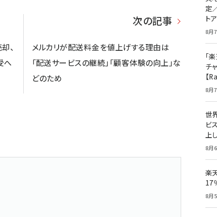
定
ト
次の記事
8月7
売却、
メルカリが配送料金を値上げする理由は
「楽
受へ
「配送サービスの継続」「顧客体験の向上」な
チ
【R
どのため
8月7
世
ビ
上し
8月6
楽
1
8月5