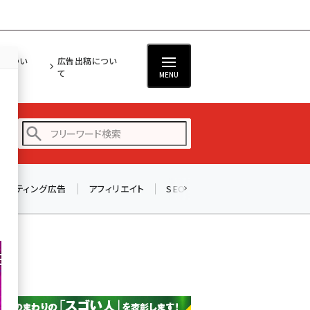
担につい
広告出稿につい
て
MENU
リスティング広告
アフィリエイト
SEO
メール
ソーシャル
amazon (2255)
yahoo (1906)
楽天 (1874)
ecbeing (1210)
アスクル (1122)