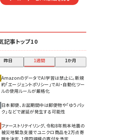
気記事トップ10
昨日
1週間
1か月
AmazonのデータでAI学習は禁止に。新規
約「エージェントポリシー」でAI・自動化ツー
ルの使用ルールが厳格化
日本郵便、お盆期間中は郵便物や「ゆうパッ
ク」などで遅延が発生する可能性
ファーストリテイリング、令和8年熊本地震の
被災地緊急支援でユニクロ商品を2万点寄
贈を決定、1億円規模の寄付を予定