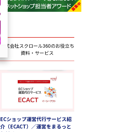
base (1081)
ビィ・フォアード (776)
revico (744)