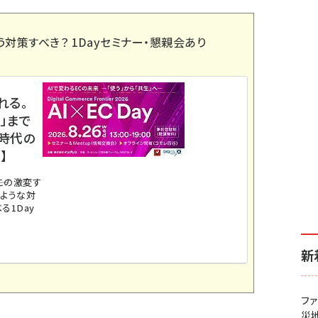
う対策すべき？ 1Dayセミナー・懇親会あり
れる。
」まで
ス時代の
】
。この激変す
のような対
る1Day
新
フ
災