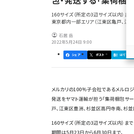
包・発送する「集荷梱
く
ず
160サイズ（所定の3辺サイズ以内）ま
東京都内一部エリア（江東区亀戸、江
石居 岳
2022年5月24日 9:00
シェア
ポスト
はてブ
メルカリの100%子会社であるメルロジ
発送をヤマト運輸が担う「集荷梱包サ
戸、江東区豊洲、杉並区高円寺南、杉並
160サイズ（所定の3辺サイズ以内）ま
期間は5月23日から6月30日まで、