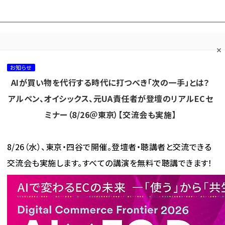
プ担当者フォーラム
ネッ
ネッ担お悩み相談
ネッ担アワー
ネッ担メルマ
て
室
ド！
ガ
お知らせ
AIが買い物を代行する時代に打つべき「次の一手」とは？
カテゴリ／種別
セミナー／イベント
から探す
から探す
アルペン、オイシックス、元UA責任者が登壇のリアルECセ
ミナー（8/26＠東京）【交流会も実施】
海外
AI
メタバース
集客
コンテンツマーケティング
8/26（水）、東京・四谷で開催。登壇者・聴講者と交流できる
交流会も実施します。すべての講演を無料で聴講できます！
引成立商品をヤマト運輸が集荷・梱包・発送する「集荷梱包サービス」とは
立商品をヤマト運輸が集荷・梱