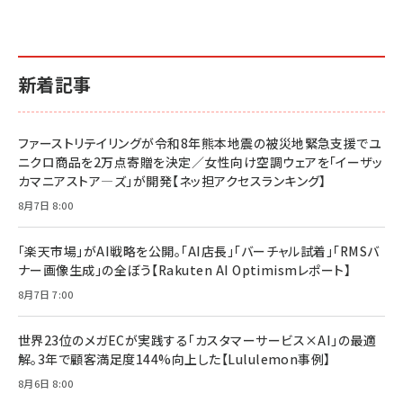
新着記事
ファーストリテイリングが令和8年熊本地震の被災地緊急支援でユ
ニクロ商品を2万点寄贈を決定／女性向け空調ウェアを「イーザッ
カマニアストア―ズ」が開発【ネッ担アクセスランキング】
8月7日 8:00
「楽天市場」がAI戦略を公開。「AI店長」「バーチャル試着」「RMSバ
ナー画像生成」の全ぼう【Rakuten AI Optimismレポート】
8月7日 7:00
世界23位のメガECが実践する「カスタマーサービス×AI」の最適
解。3年で顧客満足度144%向上した【Lululemon事例】
8月6日 8:00