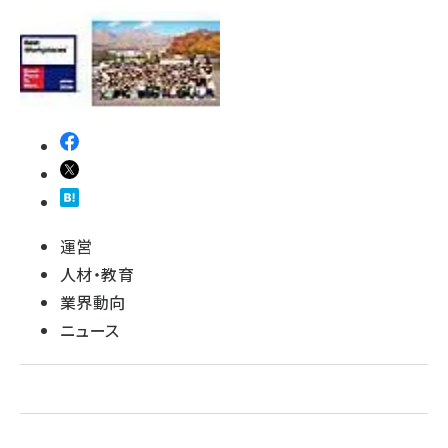
revico (744)
運営
人材・教育
業界動向
ニュース