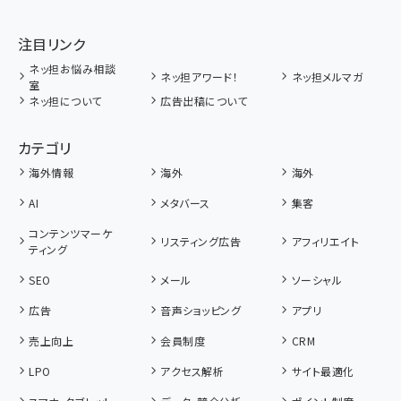
注目リンク
ネッ担お悩み相談
ネッ担アワード！
ネッ担メルマガ
室
ネッ担について
広告出稿について
カテゴリ
海外情報
海外
海外
AI
メタバース
集客
コンテンツマーケ
リスティング広告
アフィリエイト
ティング
SEO
メール
ソーシャル
広告
音声ショッピング
アプリ
売上向上
会員制度
CRM
LPO
アクセス解析
サイト最適化