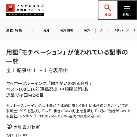
メ
ネットショップ担当者フォーラム
イ
検索
MENU
ン
コ
連載・特集
|
海外
海外情報
海外
AI
メタバース
ン
テ
用語「モチベーション」 が使われている記事の
ン
一覧
ツ
amazon (2259)
全 1 記事中 1 ～ 1 を表示中
に
yahoo (1908)
移
ヤッホーブルーイング、「働きがいのある会社」
ベスト100に10年連続選出。中規模部門・製
動
楽天 (1876)
造業では国内2社目
ecbeing (1211)
ヤッホーブルーイングは社員が主体的に楽しく幸せに働き続けることができ
る風土づくりを重視しており、働きがいの向上を意識している。「働きがいのあ
アスクル (1122)
る会社」ランキングでは2026年で10年連続の表彰となった
base (1083)
大嶋 喜子
[執筆]
2月10日 7:00
ビィ・フォアード (781)