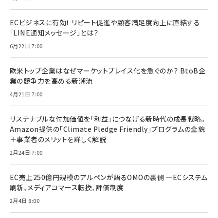
ECビジネスに有効！ リピート促進や顧客満足度向上に直結する
「LINE通知メッセージ」とは？
6月22日 7:00
欧米トップ企業はなぜマーケットプレイス化を急ぐのか？ BtoB企
業の競争力を高める新潮流
4月21日 7:00
サステナブルな付加価値を「利益」につなげる新時代の成長戦略。
Amazon提供の「Climate Pledge Friendly」プログラムの全貌
＋事業者のメリットを詳しく解説
2月24日 7:00
EC売上250億円規模のアルペンが語るOMOの裏側 ―ECシステム
刷新、メディアコマース転換、評価制度
2月4日 8:00