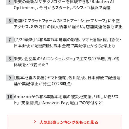
楽天の最新AIやテクノロジーを体験できる「Rakuten AI
Optimism」、今日からスタート。パシフィコ横浜で開催
老舗ECプラットフォームのEストアー「ショップサーブ」に不正
アクセス、885万件の個人情報が漏えい。店舗関連情報も流出
【7/29最新】令和8年熊本地震の影響、ヤマト運輸・佐川急便・
日本郵便が配送制限、熊本全域で集配停止や引受停止も
楽天、会話型の「AIコンシェルジュ」で注文額17％増。買い物
体験をどう変えた？
【熊本地震の影響】ヤマト運輸、佐川急便、日本郵便で配送遅
延や集配停止が発生（7/28時点）
Amazonが令和8年熊本地震の被災地支援、「ほしい物リス
ト」「支援物資」「Amazon Pay」経由での寄付など
人気記事ランキングをもっと見る