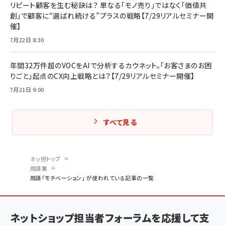
リピート顧客を生む秘訣は？ 単なる「モノ売り」ではなく「価値共
創」で顧客に“選ばれ続ける”プラスの戦略【7/29リアルセミナー開
催】
7月22日 8:30
年間32万件超のVOCをAIで分析するカウネット。「お客さまのお困
りごと」起点のCX向上戦略とは？【7/29リアルセミナー開催】
7月21日 9:00
すべて見る
ネッ担トップ
用語集
パ
用語「モチベーション」 が使われている記事の一覧
ン
く
ネットショップ担当者フォーラムを応援して支