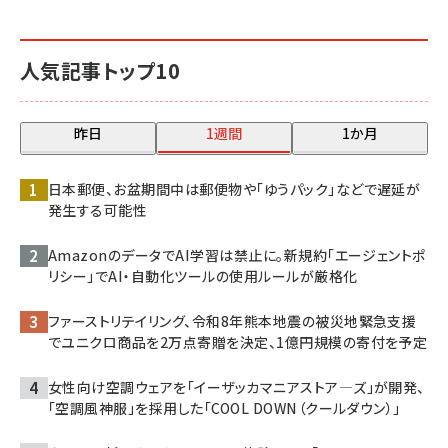
人気記事トップ10
昨日
1週間
1か月
日本郵便、お盆期間中は郵便物や「ゆうパック」などで遅延が
発生する可能性
AmazonのデータでAI学習は禁止に。新規約「エージェントポ
リシー」でAI・自動化ツールの使用ルールが厳格化
ファーストリテイリング、令和8年熊本地震の被災地緊急支援
でユニクロ商品を2万点寄贈を決定、1億円規模の寄付を予定
女性向け空調ウェアを「イーザッカマニアストア―ズ」が開発、
「空調風神服」を採用した「COOL DOWN（クールダウン）」