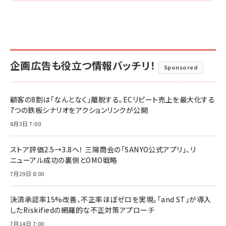
企画広告も役立つ情報バッチリ！
Sponsored
顧客の8割は「なんとなく」離脱する。ECリピート売上を最大化する
7つの鉄板シナリオをアクションリンクが公開
8月3日 7:00
ストア評価2.5→3.8へ！ 三陽商会の「SANYO公式アプリ」、リ
ニューアル成功の裏側とOMO戦略
7月29日 8:00
決済承認率15%改善、不正率ほぼゼロを実現。「and ST」が導入
したRiskifiedの網羅的な不正対策アプローチ
7月14日 7:00