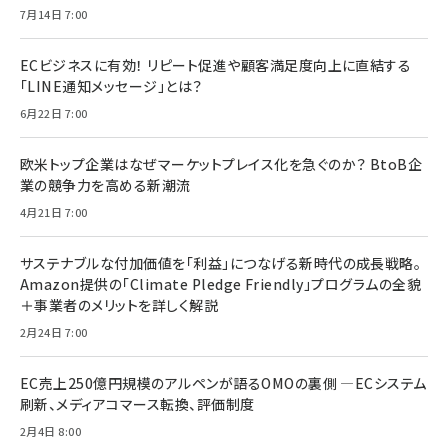
7月14日 7:00
ECビジネスに有効！ リピート促進や顧客満足度向上に直結する
「LINE通知メッセージ」とは？
6月22日 7:00
欧米トップ企業はなぜマーケットプレイス化を急ぐのか？ BtoB企
業の競争力を高める新潮流
4月21日 7:00
サステナブルな付加価値を「利益」につなげる新時代の成長戦略。
Amazon提供の「Climate Pledge Friendly」プログラムの全貌
＋事業者のメリットを詳しく解説
2月24日 7:00
EC売上250億円規模のアルペンが語るOMOの裏側 ―ECシステム
刷新、メディアコマース転換、評価制度
2月4日 8:00