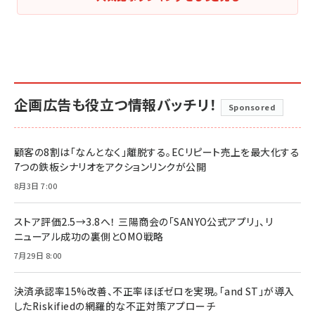
企画広告も役立つ情報バッチリ！
Sponsored
顧客の8割は「なんとなく」離脱する。ECリピート売上を最大化する
7つの鉄板シナリオをアクションリンクが公開
8月3日 7:00
ストア評価2.5→3.8へ！ 三陽商会の「SANYO公式アプリ」、リ
ニューアル成功の裏側とOMO戦略
7月29日 8:00
決済承認率15%改善、不正率ほぼゼロを実現。「and ST」が導入
したRiskifiedの網羅的な不正対策アプローチ