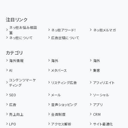
注目リンク
ネッ担お悩み相談
ネッ担アワード！
ネッ担メルマガ
室
ネッ担について
広告出稿について
カテゴリ
海外情報
海外
海外
AI
メタバース
集客
コンテンツマーケ
リスティング広告
アフィリエイト
ティング
SEO
メール
ソーシャル
広告
音声ショッピング
アプリ
売上向上
会員制度
CRM
LPO
アクセス解析
サイト最適化