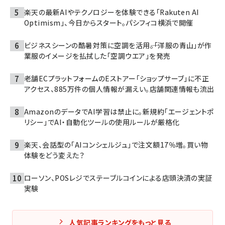
楽天の最新AIやテクノロジーを体験できる「Rakuten AI
Optimism」、今日からスタート。パシフィコ横浜で開催
ビジネスシーンの酷暑対策に空調を活用――。「洋服の青山」が作
業服のイメージを払拭した「空調ウエア」を発売
老舗ECプラットフォームのEストアー「ショップサーブ」に不正
アクセス、885万件の個人情報が漏えい。店舗関連情報も流出
AmazonのデータでAI学習は禁止に。新規約「エージェントポ
リシー」でAI・自動化ツールの使用ルールが厳格化
楽天、会話型の「AIコンシェルジュ」で注文額17％増。買い物
体験をどう変えた？
ローソン、POSレジでステーブルコインによる店頭決済の実証
実験
人気記事ランキングをもっと見る