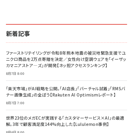
新着記事
ファーストリテイリングが令和8年熊本地震の被災地緊急支援でユ
ニクロ商品を2万点寄贈を決定／女性向け空調ウェアを「イーザッ
カマニアストア―ズ」が開発【ネッ担アクセスランキング】
8月7日 8:00
「楽天市場」がAI戦略を公開。「AI店長」「バーチャル試着」「RMSバ
ナー画像生成」の全ぼう【Rakuten AI Optimismレポート】
8月7日 7:00
世界23位のメガECが実践する「カスタマーサービス×AI」の最適
解。3年で顧客満足度144%向上した【Lululemon事例】
8月6日 8:00