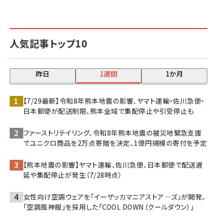
人気記事トップ10
昨日
1週間
1か月
【7/29最新】令和8年熊本地震の影響、ヤマト運輸・佐川急便・
日本郵便が配送制限、熊本全域で集配停止や引受停止も
ファーストリテイリング、令和8年熊本地震の被災地緊急支援
でユニクロ商品を2万点寄贈を決定、1億円規模の寄付を予定
【熊本地震の影響】ヤマト運輸、佐川急便、日本郵便で配送遅
延や集配停止が発生（7/28時点）
女性向け空調ウェアを「イーザッカマニアストア―ズ」が開発、
「空調風神服」を採用した「COOL DOWN（クールダウン）」