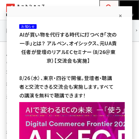
メ
ネットショップ担当者フォーラム
イ
検索
MENU
ン
お知らせ
コ
連載・特集
|
海外
海外情報
海外
AI
メタバース
AIが買い物を代行する時代に打つべき「次の
ン
一手」とは？ アルペン、オイシックス、元UA責
テ
用語「世田谷自然食品」 が使われている記事
任者が登壇のリアルECセミナー（8/26＠東
ン
京）【交流会も実施】
の一覧
ツ
amazon (2249)
全 5 記事中 1 ～ 5 を表示中
に
8/26（水）、東京・四谷で開催。登壇者・聴講
yahoo (1901)
移
通販新聞ダイジェスト
者と交流できる交流会も実施します。すべて
動
なぜ、ルタオや茅乃舎は元気なのか? 地方の
楽天 (1871)
の講演を無料で聴講できます！
通販企業に学ぶ成長のヒント
ecbeing (1207)
「茅乃舎」の久原本家、「ルタオ」ブランドの寿スピリッツ、健食通販のアイリン
クス、愛しとーとなどの事例を紹介
アスクル (1119)
通販新聞
base (1077)
2016年6月22日 7:00
ビィ・フォアード (773)