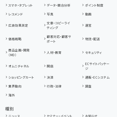
スマホ・タブレット
データ・競合分析
ポイント制度
レコメンド
写真
動画
文章・コピーライ
広告効果測定
運営
ティング
顧客対応・顧客サ
価格戦略
物流・配送
ポート
商品企画・開発
人材・教育
セキュリティ
（MD）
ECサイトパッケー
オムニチャネル
開店
ジ
ショッピングカート
決済
通販・ECシステム
業界動向
行政・法律
調査
海外
種別
ニュース
セミナー・イベント
お知らせ