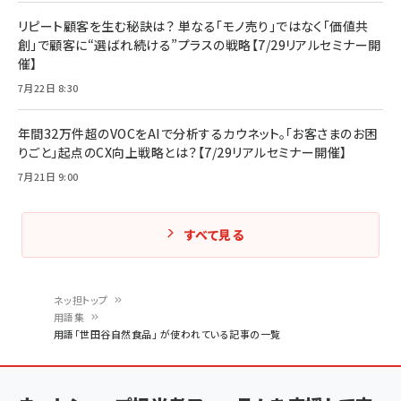
リピート顧客を生む秘訣は？ 単なる「モノ売り」ではなく「価値共
創」で顧客に“選ばれ続ける”プラスの戦略【7/29リアルセミナー開
催】
7月22日 8:30
年間32万件超のVOCをAIで分析するカウネット。「お客さまのお困
りごと」起点のCX向上戦略とは？【7/29リアルセミナー開催】
7月21日 9:00
すべて見る
ネッ担トップ
用語集
パ
用語「世田谷自然食品」 が使われている記事の一覧
ン
く