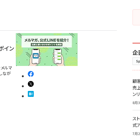
ポイン
企
S
なメルマ
しなが
顧
売
ン
8月3
スト
式
7月2