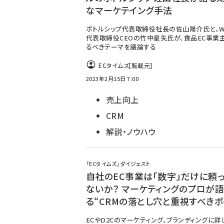
なマーケテイング手法
ボトルシップ代表取締役社長の佐山陽介氏と、W
代表取締役CEOの竹中星矢氏が、食品EC事業
るべきテーマを議論する
ECタイムズ
[転載元]
2023年2月15日 7:00
売上向上
CRM
解説・ノウハウ
「ECタイムズ」ダイジェスト
自社のEC事業は「数字」だけに頼
ないか？ マーケティングのプロが
る“CRMの落とし穴と重視すべきポ
ECやD2Cのマーケティング、ブランディングに詳