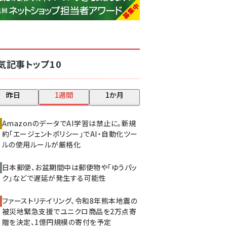
base (1081)
ビィ・フォアード (776)
revico (744)
気記事トップ10
昨日
1週間
1か月
AmazonのデータでAI学習は禁止に。新規
約「エージェントポリシー」でAI・自動化ツー
ルの使用ルールが厳格化
日本郵便、お盆期間中は郵便物や「ゆうパッ
ク」などで遅延が発生する可能性
ファーストリテイリング、令和8年熊本地震の
被災地緊急支援でユニクロ商品を2万点寄
贈を決定、1億円規模の寄付を予定