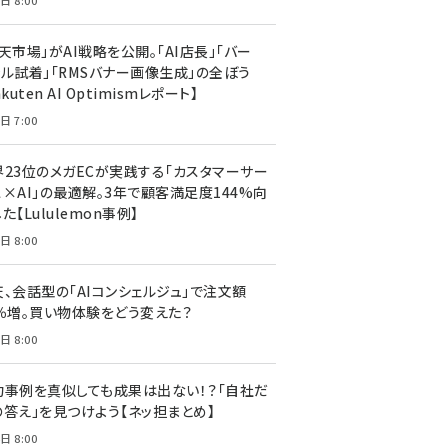
日 8:00
天市場」がAI戦略を公開。「AI店長」「バー
ャル試着」「RMSバナー画像生成」の全ぼう
akuten AI Optimismレポート】
日 7:00
界23位のメガECが実践する「カスタマーサー
ス×AI」の最適解。3年で顧客満足度144%向
た【Lululemon事例】
日 8:00
天、会話型の「AIコンシェルジュ」で注文額
7％増。買い物体験をどう変えた？
日 8:00
功事例を真似しても成果は出ない！？「自社だ
の答え」を見つけよう【ネッ担まとめ】
日 8:00