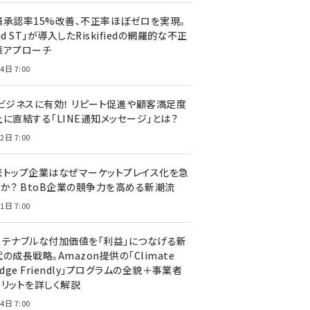
済承認率15%改善、不正率ほぼゼロを実現。
nd ST」が導入したRiskifiedの網羅的な不正
策アプローチ
4日 7:00
Cビジネスに有効！ リピート促進や顧客満足度
上に直結する「LINE通知メッセージ」とは？
2日 7:00
米トップ企業はなぜマーケットプレイス化を急
のか？ BtoB企業の競争力を高める新潮流
1日 7:00
ステナブルな付加価値を「利益」につなげる新
の成長戦略。Amazon提供の「Climate
edge Friendly」プログラムの全貌＋事業者
メリットを詳しく解説
4日 7:00