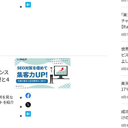
8月7
「楽
チ
【R
8月7
世
ビ
上し
8月6
ンス
と4
楽
1
例を見な
8月5
ントを紹介
成
け
8月4