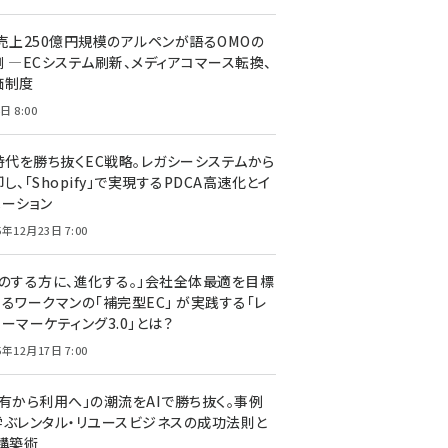
C売上250億円規模のアルペンが語るOMOの
側 ―ECシステム刷新、メディアコマース転換、
価制度
日 8:00
I時代を勝ち抜くEC戦略。レガシーシステムから
し、「Shopify」で実現するPDCA高速化とイ
ベーション
5年12月23日 7:00
声のする方に、進化する。」会社全体最適を目標
するワークマンの「補完型EC」 が実践する「レ
ーマーケティング3.0」とは？
5年12月17日 7:00
所有から利用へ」の潮流をAIで勝ち抜く。事例
学ぶレンタル・リユースビジネスの成功法則と
C構築術