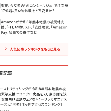
楽天、会話型の「AIコンシェルジュ」で注文額
17％増。買い物体験をどう変えた？
Amazonが令和8年熊本地震の被災地支
援、「ほしい物リスト」「支援物資」「Amazon
Pay」経由での寄付など
人気記事ランキングをもっと見る
着記事
ァーストリテイリングが令和8年熊本地震の被
地緊急支援でユニクロ商品を2万点寄贈を決
／女性向け空調ウェアを「イーザッカマニアス
ア―ズ」が開発【ネッ担アクセスランキング】