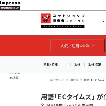
メ
イ
EC担当者
ネットショッ
ン
Web担当者
コ
製品導入
ン
企業IT
ソフト開発
テ
IoT・AI
人気／注目
から探す
ン
DCクラウド
研究・調査
ツ
エネルギー
に
連載・特集
|
海外
海外情報
ドローン
移
教育講座
EC支援
動
ネッ担トップ
用語集
用語「ECタイムズ
パ
用語「ECタイムズ」 
ン
全 34 記事中 1 ～ 34 を表示中