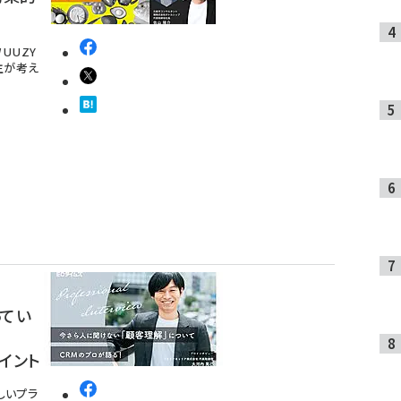
UUZY
主が考え
ってい
語
イント
しいプラ