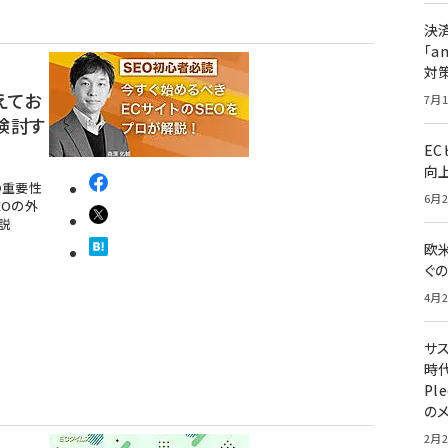
決
「a
対
えてお
7月1
検討す
E
向
の重要性
6月2
EOの外
説
欧
ぐ
4月2
サ
時代
Pl
の
2月2