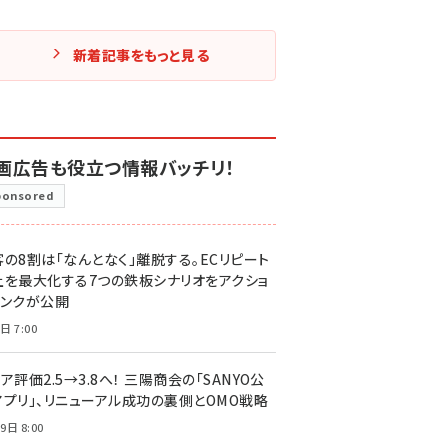
新着記事をもっと見る
画広告も役立つ情報バッチリ！
ponsored
客の8割は「なんとなく」離脱する。ECリピート
上を最大化する7つの鉄板シナリオをアクショ
リンクが公開
日 7:00
ア評価2.5→3.8へ！ 三陽商会の「SANYO公
アプリ」、リニューアル成功の裏側とOMO戦略
9日 8:00