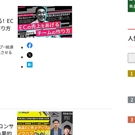
 EC
作り方
人
プ・桃源
上させる
コンサ
効果的