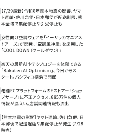
【7/29最新】令和8年熊本地震の影響、ヤマ
ト運輸・佐川急便・日本郵便が配送制限、熊
本全域で集配停止や引受停止も
女性向け空調ウェアを「イーザッカマニアス
トア―ズ」が開発、「空調風神服」を採用した
「COOL DOWN（クールダウン）」
楽天の最新AIやテクノロジーを体験できる
「Rakuten AI Optimism」、今日からス
タート。パシフィコ横浜で開催
老舗ECプラットフォームのEストアー「ショッ
プサーブ」に不正アクセス、885万件の個人
情報が漏えい。店舗関連情報も流出
【熊本地震の影響】ヤマト運輸、佐川急便、日
本郵便で配送遅延や集配停止が発生（7/28
時点）