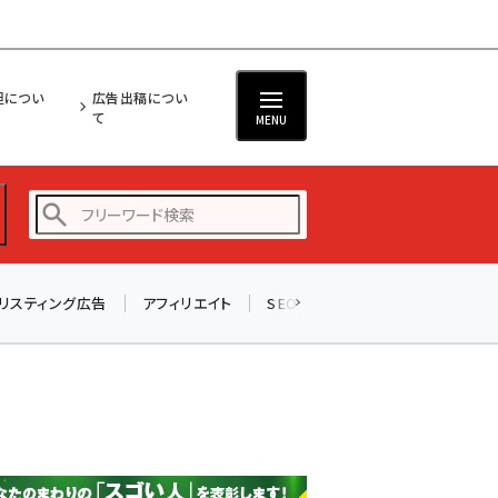
担につい
広告出稿につい
て
MENU
リスティング広告
アフィリエイト
SEO
メール
ソーシャル
amazon (2255)
yahoo (1906)
楽天 (1874)
ecbeing (1210)
アスクル (1122)