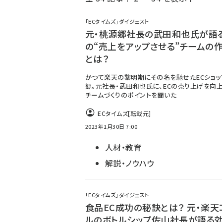
く
ず
「ECタイムズ」ダイジェスト
元・桃源郷社長の武田和也氏が語る！
の“売上をアップさせる”チームの
とは？
かつて楽天の黎明期にその名を馳せたECショッ
郷。元社長・武田和也氏に、ECの売り上げを向
チームづくりのポイントを聞いた
ECタイムズ
[転載元]
2023年1月30日 7:00
人材・教育
解説・ノウハウ
「ECタイムズ」ダイジェスト
食品EC成功の秘訣とは？ 元・楽天
ルのボトルシップ佐山社長が語る