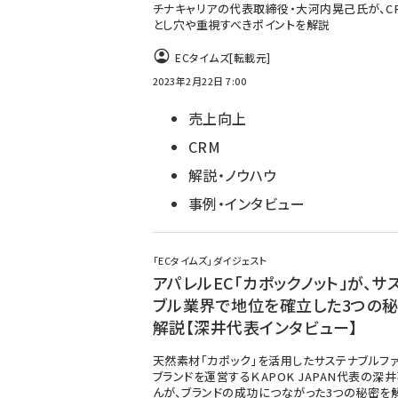
チナキャリアの代表取締役・大河内晃己氏が、C
とし穴や重視すべきポイントを解説
ECタイムズ
[転載元]
2023年2月22日 7:00
売上向上
CRM
解説・ノウハウ
事例・インタビュー
「ECタイムズ」ダイジェスト
アパレルEC「カポックノット」が、サ
ブル業界で地位を確立した3つの
解説【深井代表インタビュー】
天然素材「カポック」を活用したサステナブルファ
ブランドを運営するＫAPOK JAPAN代表の深
んが、ブランドの成功につながった3つの秘密を