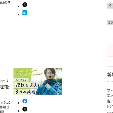
RMの落
新
ステナ
秘密を
フ
災
定
ッション
ト
井喜翔さ
解説