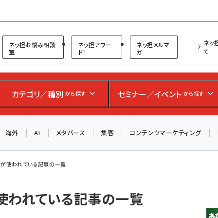
プ担当者フォーラム
ネッ
ネッ担お悩み相談
ネッ担アワー
ネッ担メルマ
て
室
ド！
ガ
カテゴリ／種別
セミナー／イベント
から探す
から探す
海外
AI
メタバース
集客
コンテンツマーケティング
」 が使われている記事の一覧
が使われている記事の一覧