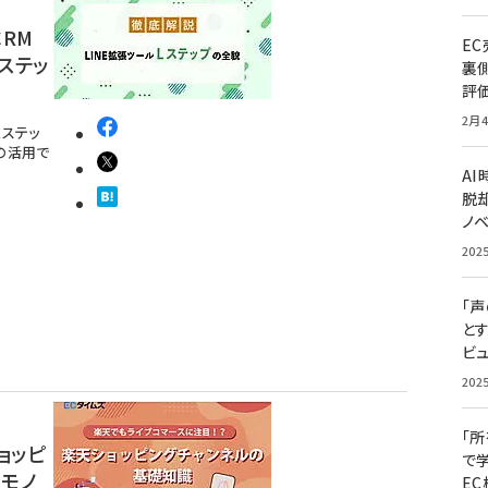
RM
E
ステッ
裏
評
2月4
Lステッ
の活用で
A
脱却
ノ
202
「
と
ビュ
202
「
ョッピ
で
でモノ
E