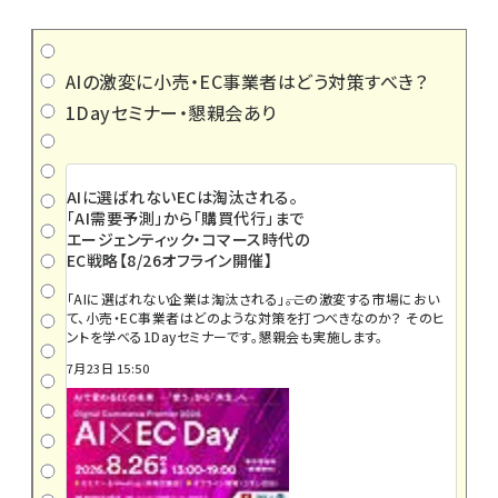
AIの激変に小売・EC事業者はどう対策すべき？
1Dayセミナー・懇親会あり
AIに選ばれないECは淘汰される。
「AI需要予測」から「購買代行」まで
エージェンティック・コマース時代の
EC戦略【8/26オフライン開催】
「AIに選ばれない企業は淘汰される」――。この激変する市場におい
て、小売・EC事業者はどのような対策を打つべきなのか？ そのヒ
ントを学べる1Dayセミナーです。懇親会も実施します。
7月23日 15:50