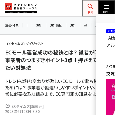
メ
ネットショップ担当者フォーラム
イ
検索
MENU
ン
コ
連載・特集
|
海外
海外情報
海外
AI
メタバース
お知
ン
A
テ
「ECタイムズ」ダイジェスト
アル
ン
ECモール運営成功の秘訣とは？ 識者が明かす
ツ
amazon (2255)
事業者のつまずきポイント3点＋押さえておき
に
8/
たい対処法
yahoo (1906)
移
交流
動
楽天 (1874)
トレンドの移り変わりが激しいECモールで勝ち続ける
ecbeing (1210)
ためには？ 事業者が勘違いしやすいポイントや、店舗運
営に必要な取り組みまで、EC専門家の知見をまとめる
アスクル (1122)
base (1081)
ECタイムズ
[転載元]
2023年6月28日 7:30
ビィ・フォアード (776)