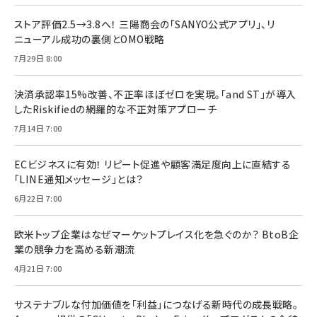
ストア評価2.5→3.8へ！ 三陽商会の「SANYO公式アプリ」、リ
ニューアル成功の裏側とOMO戦略
7月29日 8:00
決済承認率15%改善、不正率ほぼゼロを実現。「and ST」が導入
したRiskifiedの網羅的な不正対策アプローチ
7月14日 7:00
ECビジネスに有効！ リピート促進や顧客満足度向上に直結する
「LINE通知メッセージ」とは？
6月22日 7:00
欧米トップ企業はなぜマーケットプレイス化を急ぐのか？ BtoB企
業の競争力を高める新潮流
4月21日 7:00
サステナブルな付加価値を「利益」につなげる新時代の成長戦略。