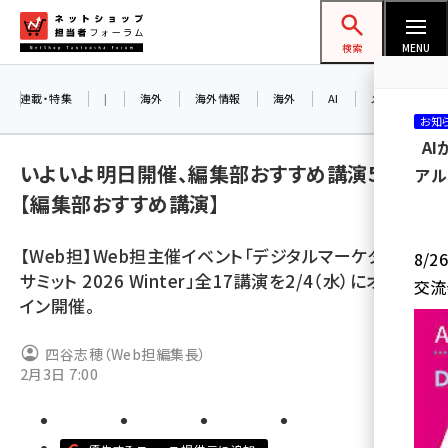
メ
ネットショップ担当者フォーラム
イ
検索
MENU
ン
コ
連載・特集
|
海外
海外情報
海外
AI
メタバース
お知
ン
A
テ
いよいよ明日開催、編集部おすすめ講演5選!!
アル
ン
【編集部おすすめ講演】
ツ
amazon (2249)
に
【Web担】Web担主催イベント「デジタルマーケターズ
8/
yahoo (1901)
移
サミット 2026 Winter」全17講演を2/4（水）にオンラ
交流
動
楽天 (1871)
イン開催。
ecbeing (1207)
四谷志穂（Web担編集長）
アスクル (1119)
2月3日 7:00
base (1077)
ビィ・フォアード (773)