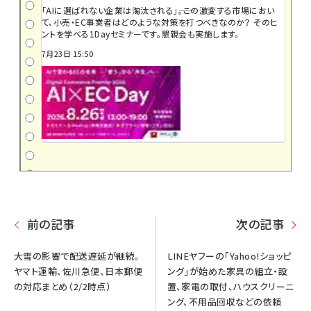
「AIに選ばれない企業は淘汰される」――。この激変する市場におい
て、小売・EC事業者はどのような対策を打つべきなのか？ そのヒ
ントを学べる1Dayセミナーです。懇親会も実施します。
7月23日 15:50
前の記事
次の記事
大雪の影響で配送遅延が継続。
LINEヤフーの「Yahoo!ショッピ
ヤマト運輸、佐川急便、日本郵便
ング」が始めた家具の組立・設
の対応まとめ（2/2時点）
置、家電の取付、ハウスクリーニ
ング、不用品回収などの依頼