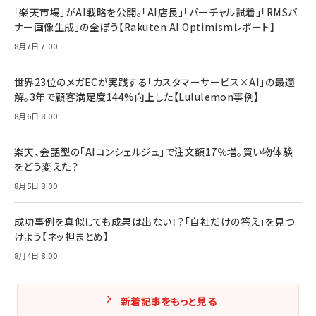
￥1,870
「楽天市場」がAI戦略を公開。「AI店長」「バーチャル試着」「RMSバ
ナー画像生成」の全ぼう【Rakuten AI Optimismレポート】
フィードバック経営 「沈黙の組織」から「高め合う
マーケティングの真実 P&G・グリコで学んだ失敗
組織」へ
と成長の法則
8月7日 7:00
組織の成果を最大化する ルールのデザイン
￥3,080
￥2,200
￥1,980
世界23位のメガECが実践する「カスタマーサービス×AI」の最適
解。3年で顧客満足度144%向上した【Lululemon事例】
Amazonランキングをもっと見る
Amazonランキングをもっと見る
8月6日 8:00
Amazonランキングをもっと見る
楽天、会話型の「AIコンシェルジュ」で注文額17％増。買い物体験
をどう変えた？
8月5日 8:00
成功事例を真似しても成果は出ない！？「自社だけの答え」を見つ
けよう【ネッ担まとめ】
8月4日 8:00
新着記事をもっと見る