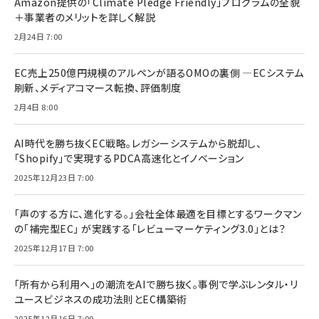
Amazon提供の「Climate Pledge Friendly」プログラムの全貌
＋事業者のメリットを詳しく解説
2月24日 7:00
EC売上250億円規模のアルペンが語るOMOの裏側 ―ECシステム
刷新、メディアコマース転換、評価制度
2月4日 8:00
AI時代を勝ち抜くEC戦略。レガシーシステムから脱却し、
「Shopify」で実現するPDCA高速化とイノベーション
2025年12月23日 7:00
「声のする方に、進化する。」会社全体最適を目標とするワークマン
の「補完型EC」 が実践する「レビューマーケティング3.0」とは？
2025年12月17日 7:00
「所有から利用へ」の潮流をAIで勝ち抜く。事例で学ぶレンタル・リ
ユースビジネスの成功法則とEC構築術
2025年12月16日 7:00