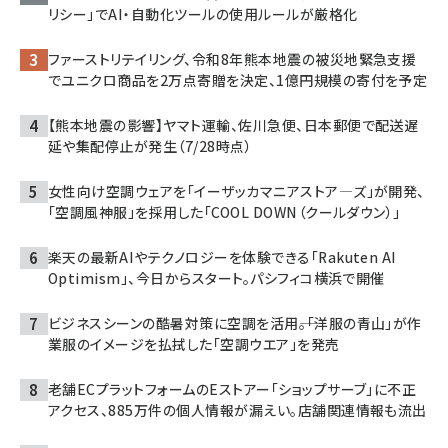
リシー」でAI・自動化ツールの使用ルールが厳格化
ファーストリテイリング、令和8年熊本地震の被災地緊急支援
でユニクロ商品を2万点寄贈を決定、1億円規模の寄付を予定
【熊本地震の影響】ヤマト運輸、佐川急便、日本郵便で配送遅
延や集配停止が発生（7/28時点）
女性向け空調ウェアを「イーザッカマニアストア―ズ」が開発、
「空調風神服」を採用した「COOL DOWN（クールダウン）」
楽天の最新AIやテクノロジーを体験できる「Rakuten AI
Optimism」、今日からスタート。パシフィコ横浜で開催
ビジネスシーンの酷暑対策に空調を活用――。「洋服の青山」が作
業服のイメージを払拭した「空調ウエア」を発売
老舗ECプラットフォームのEストアー「ショップサーブ」に不正
アクセス、885万件の個人情報が漏えい。店舗関連情報も流出