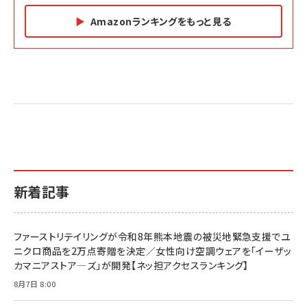
Amazonランキングをもっと見る
Amazon マーケティング・セールス全般関連書籍 の
Amazon ビジネス・経済関連書籍 の売れ筋ランキン
Amazon 経営戦略関連書籍 の売れ筋ランキング
売れ筋ランキング
グ
更新日時：2026/06/26 19:05
更新日時：2026/06/26 19:05
更新日時：2026/06/26 19:05
2億円を売り上げたプロが教える note×AI 最強の
anan(アンアン)2026/07/01号 No.2501[魅せる
ベインキャピタル 企業価値向上力の秘密
副業
カラダ2026／宮舘涼太]
￥2,640
￥1,870
￥880
イシューからはじめよ［改訂版］――知的生産の「シンプ
小さな会社は戦略が9割
anan(アンアン)2026/06/24号 No.2500増刊
ルな本質」
スペシャルエディション[王道エンタメの矜持／
￥1,980
新着記事
BTS]
￥2,200
￥1,100
ドリルを売るには穴を売れ
経営メモ 16年の起業家人生で得た知見
ファーストリテイリングが令和8年熊本地震の被災地緊急支援でユ
anan(アンアン)2026/07/08号 No.2502[2026
￥1,815
￥2,750
ニクロ商品を2万点寄贈を決定／女性向け空調ウェアを「イーザッ
年後半、あなたの恋と運命／山田涼介]
カマニアストア―ズ」が開発【ネッ担アクセスランキング】
￥880
Brand Shift(ブランド・シフト): 「信頼」で選ばれ
影響力の武器［新版］：人を動かす七つの原理
8月7日 8:00
る時代の成長戦略
￥3,190
ママ投資家が育休中に１億貯めた株式投資
￥2,420