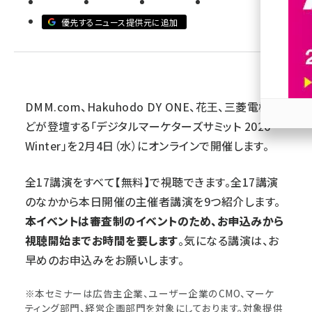
優先するニュース提供元に追加
revico (739)
DMM.com、Hakuhodo DY ONE、花王、三菱電機な
どが登壇する「デジタルマーケターズサミット 2026
参加
Winter」を2月4日（水）にオンラインで開催します。
全17講演をすべて【無料】で視聴できます。全17講演
のなかから本日開催の主催者講演を9つ紹介します。
本イベントは審査制のイベントのため、お申込みから
視聴開始までお時間を要します
。気になる講演は、お
早めのお申込みをお願いします。
※本セミナーは広告主企業、ユーザー企業のCMO、マーケ
ティング部門、経営企画部門を対象にしております。対象提供