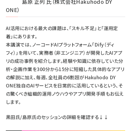
島原 正列 氏（株式会社Hakuhodo DY
ONE）
AI活用における最大の課題は、「スキル不足」と「運用定
着」にあります。
本講演では、ノーコードAIプラットフォーム「Dify（ディ
フィ）」を用いて、実務者（非エンジニア）が開発したAIアプ
リの成功事例を紹介します。経験や知識に依存していた分
析・企画作業を300分から15分に短縮した具体的なアプリ
の解説に加え、毎週、全社員の6割超がHakuhodo DY
ONE独自のAIサービスを日常的に活用しているという、そ
の驚くべき組織的運用ノウハウやアプリ開発手順もお伝え
します。
黒田氏/島原氏のセッションの詳細
を確認する↓↓