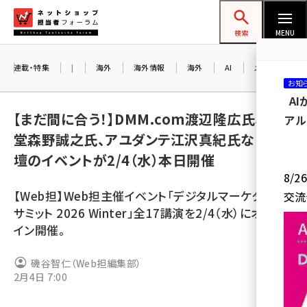
メ
ネットショップ担当者フォーラム
イ
検索
MENU
ン
コ
連載・特集
|
海外
海外情報
海外
AI
メタバース
お知
ン
A
テ
【まだ間に合う！】DMM.com渡辺隆広氏、運営
アル
ン
堂森野誠之氏、アユダンテ江沢真紀氏など登
ツ
amazon (2247)
壇のイベントが2/4（水）本日開催
に
8/
yahoo (1901)
移
【Web担】Web担主催イベント「デジタルマーケターズ
交流
動
楽天 (1871)
サミット 2026 Winter」全17講演を2/4（水）にオンラ
イン開催。
ecbeing (1207)
アスクル (1119)
磯谷智仁（Web担編集部）
2月4日 7:00
base (1075)
ビィ・フォアード (773)