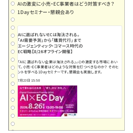
AIの激変に小売・EC事業者はどう対策すべき？
1Dayセミナー・懇親会あり
AIに選ばれないECは淘汰される。
「AI需要予測」から「購買代行」まで
エージェンティック・コマース時代の
EC戦略【8/26オフライン開催】
「AIに選ばれない企業は淘汰される」――。この激変する市場におい
て、小売・EC事業者はどのような対策を打つべきなのか？ そのヒ
ントを学べる1Dayセミナーです。懇親会も実施します。
7月23日 15:50