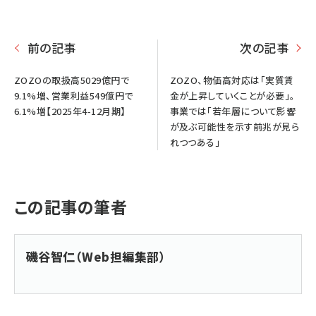
前の記事
次の記事
ZOZOの取扱高5029億円で
ZOZO、物価高対応は「実質賃
9.1%増、営業利益549億円で
金が上昇していくことが必要」。
6.1%増【2025年4-12月期】
事業では「若年層について影響
が及ぶ可能性を示す前兆が見ら
れつつある」
この記事の筆者
磯谷智仁（Web担編集部）