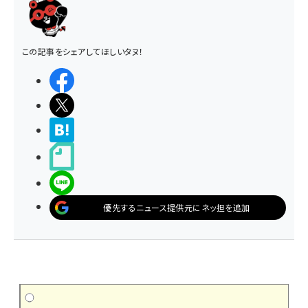
この記事をシェアしてほしいタヌ！
シェアする
ポストする
>ブクマする
noteで書く
LINEで送る
優先するニュース提供元にネッ担を追加