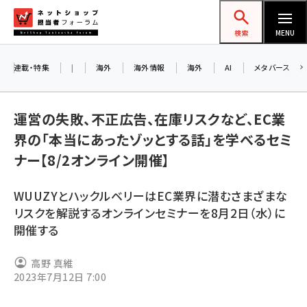
メ
ネットショップ担当者フォーラム
イ
検索
MENU
ン
コ
連載・特集
|
海外
海外情報
海外
AI
メタバース
ン
テ
運営の失敗、不正広告、在庫リスクなど、EC業
ン
界の「本当にあったゾッとする話」を学べるセミ
ツ
amazon (2259)
ナー【8/2オンライン開催】
に
yahoo (1907)
移
WUUZYとハックルベリーはEC業界に潜むさまざまな
動
楽天 (1874)
リスクを解説するオンラインセミナーを8月2日（水）に
開催する
ecbeing (1211)
アスクル (1122)
高野 真維
2023年7月12日 7:00
base (1083)
ビィ・フォアード (778)