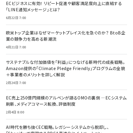
ECビジネスに有効！ リピート促進や顧客満足度向上に直結する
「LINE通知メッセージ」とは？
6月22日 7:00
欧米トップ企業はなぜマーケットプレイス化を急ぐのか？ BtoB企
業の競争力を高める新潮流
4月21日 7:00
サステナブルな付加価値を「利益」につなげる新時代の成長戦略。
Amazon提供の「Climate Pledge Friendly」プログラムの全貌
＋事業者のメリットを詳しく解説
2月24日 7:00
EC売上250億円規模のアルペンが語るOMOの裏側 ―ECシステム
刷新、メディアコマース転換、評価制度
2月4日 8:00
AI時代を勝ち抜くEC戦略。レガシーシステムから脱却し、