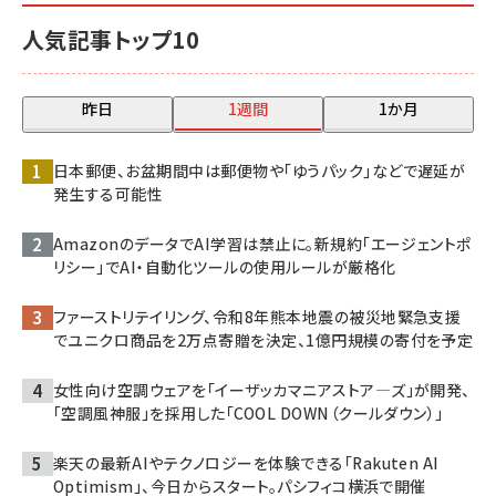
人気記事トップ10
昨日
1週間
1か月
日本郵便、お盆期間中は郵便物や「ゆうパック」などで遅延が
発生する可能性
AmazonのデータでAI学習は禁止に。新規約「エージェントポ
リシー」でAI・自動化ツールの使用ルールが厳格化
ファーストリテイリング、令和8年熊本地震の被災地緊急支援
でユニクロ商品を2万点寄贈を決定、1億円規模の寄付を予定
女性向け空調ウェアを「イーザッカマニアストア―ズ」が開発、
「空調風神服」を採用した「COOL DOWN（クールダウン）」
楽天の最新AIやテクノロジーを体験できる「Rakuten AI
Optimism」、今日からスタート。パシフィコ横浜で開催