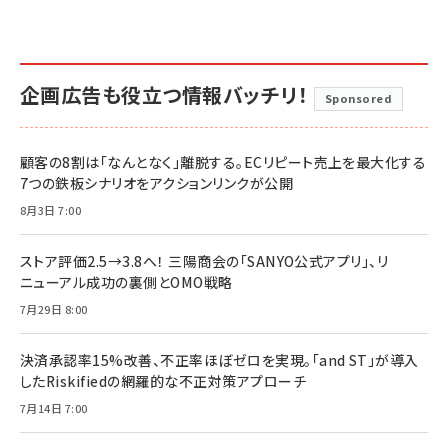
企画広告も役立つ情報バッチリ！
Sponsored
顧客の8割は「なんとなく」離脱する。ECリピート売上を最大化する
7つの鉄板シナリオをアクションリンクが公開
8月3日 7:00
ストア評価2.5→3.8へ！ 三陽商会の「SANYO公式アプリ」、リ
ニューアル成功の裏側とOMO戦略
7月29日 8:00
決済承認率15%改善、不正率ほぼゼロを実現。「and ST」が導入
したRiskifiedの網羅的な不正対策アプローチ
7月14日 7:00