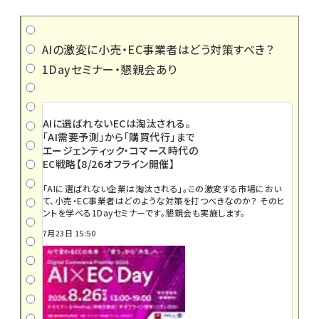
AIの激変に小売・EC事業者はどう対策すべき？
1Dayセミナー・懇親会あり
AIに選ばれないECは淘汰される。
「AI需要予測」から「購買代行」まで
エージェンティック・コマース時代の
EC戦略【8/26オフライン開催】
「AIに選ばれない企業は淘汰される」――。この激変する市場におい
て、小売・EC事業者はどのような対策を打つべきなのか？ そのヒ
ントを学べる1Dayセミナーです。懇親会も実施します。
7月23日 15:50