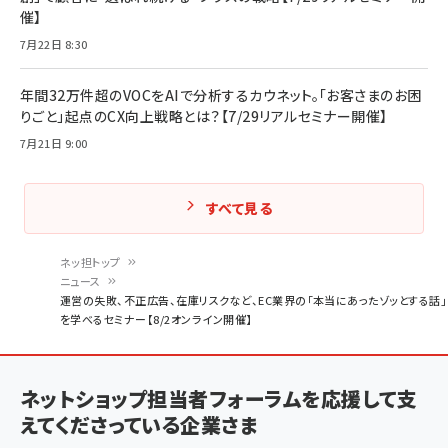
催】
7月22日 8:30
年間32万件超のVOCをAIで分析するカウネット。「お客さまのお困
りごと」起点のCX向上戦略とは？【7/29リアルセミナー開催】
7月21日 9:00
すべて見る
ネッ担トップ
ニュース
パ
運営の失敗、不正広告、在庫リスクなど、EC業界の「本当にあったゾッとする話」
を学べるセミナー【8/2オンライン開催】
ン
く
ず
ネットショップ担当者フォーラムを応援して支
えてくださっている企業さま