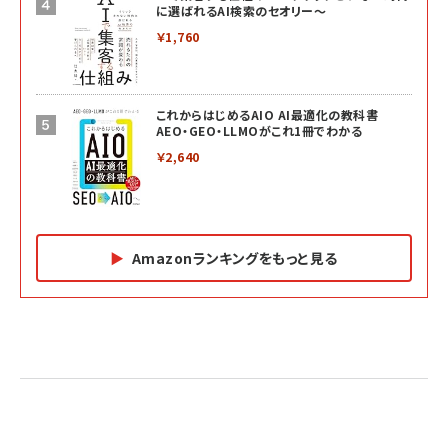
に選ばれるAI検索のセオリー～
￥1,760
これからはじめるAIO AI最適化の教科書
AEO・GEO・LLMOがこれ1冊でわかる
￥2,640
Amazonランキングをもっと見る
Amazon マーケティング・セールス全般関連書籍 の
Amazon ビジネス・経済関連書籍 の売れ筋ランキン
Amazon 経営戦略関連書籍 の売れ筋ランキング
売れ筋ランキング
グ
更新日時：2026/06/26 19:05
更新日時：2026/06/26 19:05
更新日時：2026/06/26 19:05
2億円を売り上げたプロが教える note×AI 最強の
anan(アンアン)2026/07/01号 No.2501[魅せる
ベインキャピタル 企業価値向上力の秘密
副業
カラダ2026／宮舘涼太]
￥2,640
￥1,870
￥880