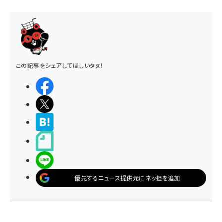
この記事をシェアしてほしいタヌ！
シェアする
ポストする
>ブクマする
noteで書く
LINEで送る
優先するニュース提供元にネッ担を追加