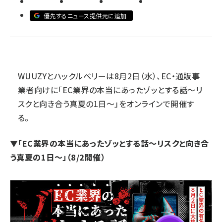
優先するニュース提供元に追加
revico (744)
WUUZYとハックルベリーは8月2日（水）、EC・通販事
業者向けに「EC業界の本当にあったゾッとする話～リ
スクと向き合う真夏の1日～」をオンラインで開催す
る。
▼「
EC業界の本当にあったゾッとする話～リスクと向き合
う真夏の1日～
」（8/2開催）