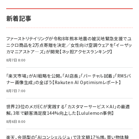
イシューからはじめよ［改訂版］――知的生産の「シンプ
小さな会社は戦略が9割
anan(アンアン)2026/06/24号 No.2500増刊
ルな本質」
スペシャルエディション[王道エンタメの矜持／
￥1,980
新着記事
BTS]
￥2,200
￥1,100
ドリルを売るには穴を売れ
経営メモ 16年の起業家人生で得た知見
ファーストリテイリングが令和8年熊本地震の被災地緊急支援でユ
anan(アンアン)2026/07/08号 No.2502[2026
￥1,815
￥2,750
ニクロ商品を2万点寄贈を決定／女性向け空調ウェアを「イーザッ
年後半、あなたの恋と運命／山田涼介]
カマニアストア―ズ」が開発【ネッ担アクセスランキング】
￥880
Brand Shift(ブランド・シフト): 「信頼」で選ばれ
影響力の武器［新版］：人を動かす七つの原理
8月7日 8:00
る時代の成長戦略
￥3,190
ママ投資家が育休中に１億貯めた株式投資
￥2,420
￥1,870
「楽天市場」がAI戦略を公開。「AI店長」「バーチャル試着」「RMSバ
ナー画像生成」の全ぼう【Rakuten AI Optimismレポート】
フィードバック経営 「沈黙の組織」から「高め合う
マーケティングの真実 P&G・グリコで学んだ失敗
組織」へ
と成長の法則
8月7日 7:00
組織の成果を最大化する ルールのデザイン
￥3,080
￥2,200
￥1,980
世界23位のメガECが実践する「カスタマーサービス×AI」の最適
解。3年で顧客満足度144%向上した【Lululemon事例】
Amazonランキングをもっと見る
Amazonランキングをもっと見る
8月6日 8:00
Amazonランキングをもっと見る
楽天、会話型の「AIコンシェルジュ」で注文額17％増。買い物体験