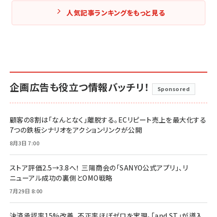
人気記事ランキングをもっと見る
企画広告も役立つ情報バッチリ！
Sponsored
顧客の8割は「なんとなく」離脱する。ECリピート売上を最大化する
7つの鉄板シナリオをアクションリンクが公開
8月3日 7:00
ストア評価2.5→3.8へ！ 三陽商会の「SANYO公式アプリ」、リ
ニューアル成功の裏側とOMO戦略
7月29日 8:00
決済承認率15%改善、不正率ほぼゼロを実現。「and ST」が導入