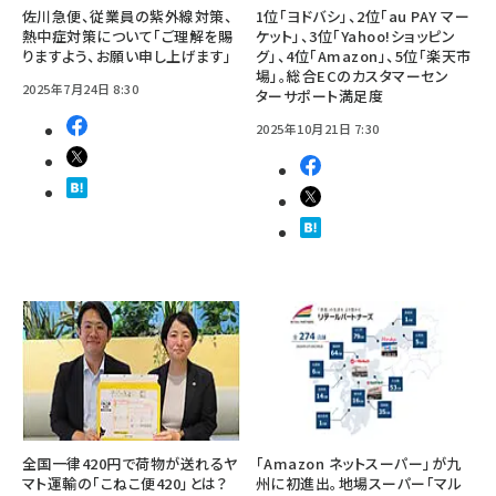
佐川急便、従業員の紫外線対策、
1位「ヨドバシ」、2位「au PAY マー
熱中症対策について「ご理解を賜
ケット」、3位「Yahoo!ショッピン
りますよう、お願い申し上げます」
グ」、4位「Amazon」、5位「楽天市
場」。総合ECのカスタマーセン
2025年7月24日 8:30
ターサポート満足度
2025年10月21日 7:30
全国一律420円で荷物が送れるヤ
「Amazon ネットスーパー」が九
マト運輸の「こねこ便420」とは？
州に初進出。地場スーパー「マル