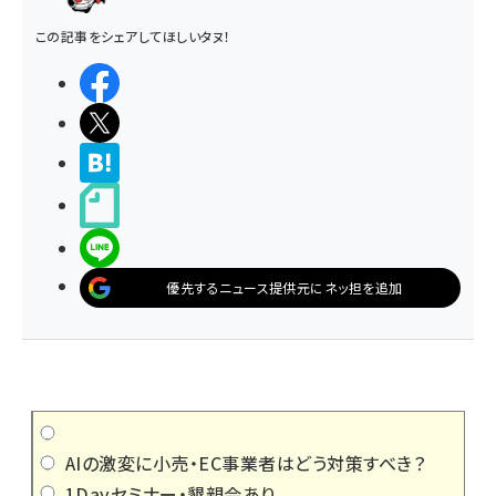
この記事をシェアしてほしいタヌ！
シェアする
ポストする
>ブクマする
noteで書く
LINEで送る
優先するニュース提供元にネッ担を追加
AIの激変に小売・EC事業者はどう対策すべき？
1Dayセミナー・懇親会あり