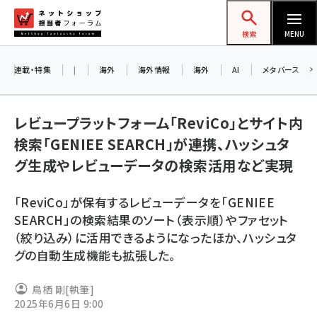
メ
ネットショップ担当者フォーラム
イ
検索
MENU
ン
コ
連載・特集
|
海外
海外情報
海外
AI
メタバース
ン
テ
レビュープラットフォーム「ReviCo」とサイト内
ン
検索「GENIEE SEARCH」が連携、ハッシュタ
ツ
amazon (2258)
グ生成やレビューデータの検索活用など実現
に
yahoo (1907)
移
「ReviCo」が保有するレビューデータを「GENIEE
動
楽天 (1874)
SEARCH」の検索結果のソート（表示順）やファセット
（絞り込み）に活用できるようになったほか、ハッシュタ
ecbeing (1211)
グの自動生成機能も拡張した。
アスクル (1122)
鳥栖 剛
[執筆]
base (1083)
2025年6月6日 9:00
ビィ・フォアード (777)