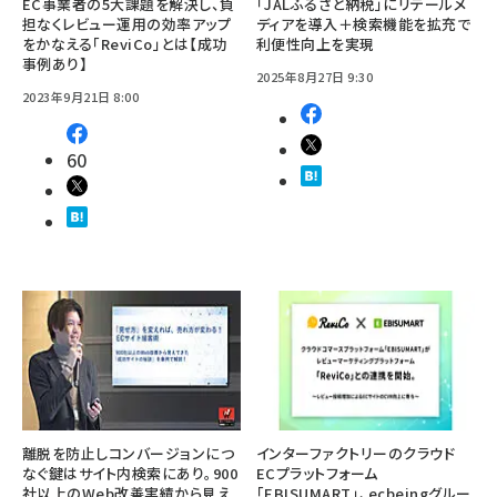
EC事業者の5大課題を解決し、負
「JALふるさと納税」にリテールメ
担なくレビュー運用の効率アップ
ディアを導入＋検索機能を拡充で
をかなえる「ReviCo」とは【成功
利便性向上を実現
事例あり】
2025年8月27日 9:30
2023年9月21日 8:00
60
離脱を防止しコンバージョンにつ
インターファクトリーのクラウド
なぐ鍵はサイト内検索にあり。900
ECプラットフォーム
社以上のWeb改善実績から見え
「EBISUMART」、ecbeingグルー