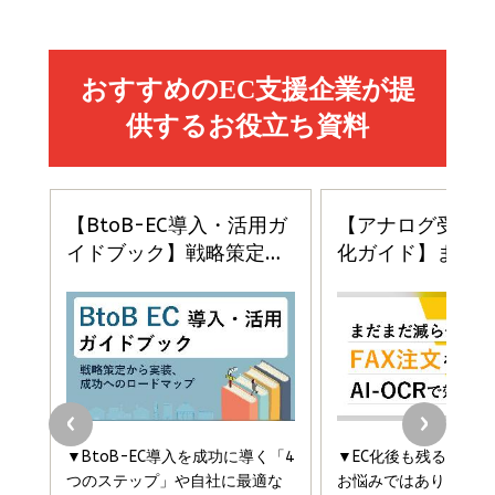
2億円を売り上げたプロが教える note×AI 最強の
anan(アンアン)2026/07/01号 No.2501[魅せる
ベインキャピタル 企業価値向上力の秘密
副業
カラダ2026／宮舘涼太]
￥2,640
￥1,870
￥880
イシューからはじめよ［改訂版］――知的生産の「シンプ
小さな会社は戦略が9割
anan(アンアン)2026/06/24号 No.2500増刊
ルな本質」
スペシャルエディション[王道エンタメの矜持／
￥1,980
BTS]
￥2,200
￥1,100
ドリルを売るには穴を売れ
経営メモ 16年の起業家人生で得た知見
anan(アンアン)2026/07/08号 No.2502[2026
￥1,815
￥2,750
年後半、あなたの恋と運命／山田涼介]
￥880
Brand Shift(ブランド・シフト): 「信頼」で選ばれ
影響力の武器［新版］：人を動かす七つの原理
る時代の成長戦略
￥3,190
ママ投資家が育休中に１億貯めた株式投資
￥2,420
￥1,870
フィードバック経営 「沈黙の組織」から「高め合う
マーケティングの真実 P&G・グリコで学んだ失敗
組織」へ
と成長の法則
組織の成果を最大化する ルールのデザイン
￥3,080
￥2,200
￥1,980