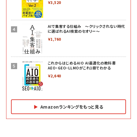
￥3,520
AIで集客する仕組み ～クリックされない時代
に選ばれるAI検索のセオリー～
￥1,760
これからはじめるAIO AI最適化の教科書
AEO・GEO・LLMOがこれ1冊でわかる
￥2,640
Amazonランキングをもっと見る
Amazon マーケティング・セールス全般関連書籍 の
Amazon ビジネス・経済関連書籍 の売れ筋ランキン
Amazon 経営戦略関連書籍 の売れ筋ランキング
売れ筋ランキング
グ
更新日時：2026/06/26 19:05
更新日時：2026/06/26 19:05
更新日時：2026/06/26 19:05