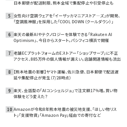
日本郵便が配送制限、熊本全域で集配停止や引受停止も
女性向け空調ウェアを「イーザッカマニアストア―ズ」が開発、
「空調風神服」を採用した「COOL DOWN（クールダウン）」
楽天の最新AIやテクノロジーを体験できる「Rakuten AI
Optimism」、今日からスタート。パシフィコ横浜で開催
老舗ECプラットフォームのEストアー「ショップサーブ」に不正
アクセス、885万件の個人情報が漏えい。店舗関連情報も流出
【熊本地震の影響】ヤマト運輸、佐川急便、日本郵便で配送遅
延や集配停止が発生（7/28時点）
楽天、会話型の「AIコンシェルジュ」で注文額17％増。買い物
体験をどう変えた？
Amazonが令和8年熊本地震の被災地支援、「ほしい物リス
ト」「支援物資」「Amazon Pay」経由での寄付など