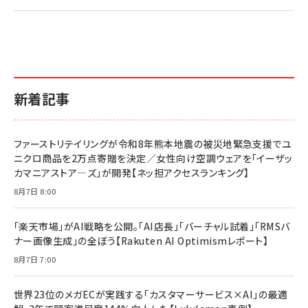
新着記事
ファーストリテイリングが令和8年熊本地震の被災地緊急支援でユ
ニクロ商品を2万点寄贈を決定／女性向け空調ウェアを「イーザッ
カマニアストア―ズ」が開発【ネッ担アクセスランキング】
8月7日 8:00
「楽天市場」がAI戦略を公開。「AI店長」「バーチャル試着」「RMSバ
ナー画像生成」の全ぼう【Rakuten AI Optimismレポート】
8月7日 7:00
世界23位のメガECが実践する「カスタマーサービス×AI」の最適