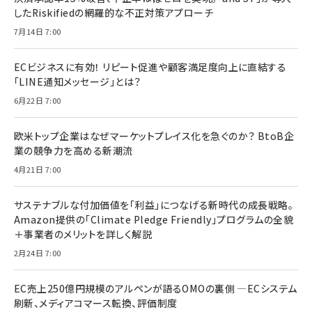
したRiskifiedの網羅的な不正対策アプローチ
7月14日 7:00
ECビジネスに有効！ リピート促進や顧客満足度向上に直結する
「LINE通知メッセージ」とは？
6月22日 7:00
欧米トップ企業はなぜマーケットプレイス化を急ぐのか？ BtoB企
業の競争力を高める新潮流
4月21日 7:00
サステナブルな付加価値を「利益」につなげる新時代の成長戦略。
Amazon提供の「Climate Pledge Friendly」プログラムの全貌
＋事業者のメリットを詳しく解説
2月24日 7:00
EC売上250億円規模のアルペンが語るOMOの裏側 ―ECシステム
刷新、メディアコマース転換、評価制度