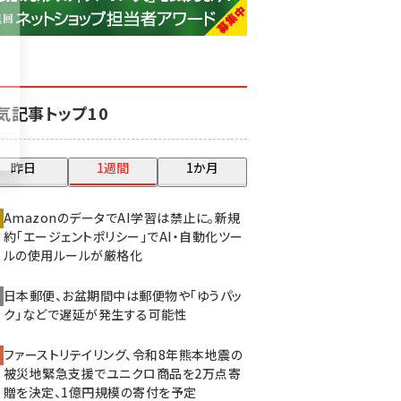
base (1081)
ビィ・フォアード (776)
revico (744)
気記事トップ10
昨日
1週間
1か月
AmazonのデータでAI学習は禁止に。新規
約「エージェントポリシー」でAI・自動化ツー
ルの使用ルールが厳格化
日本郵便、お盆期間中は郵便物や「ゆうパッ
ク」などで遅延が発生する可能性
ファーストリテイリング、令和8年熊本地震の
被災地緊急支援でユニクロ商品を2万点寄
贈を決定、1億円規模の寄付を予定