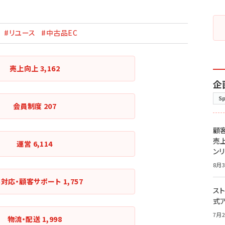
#リユース
#中古品EC
売上向上
3,162
企
S
会員制度
207
顧
売
運営
6,114
ン
8月3
客対応・顧客サポート
1,757
スト
式
7月2
物流・配送
1,998