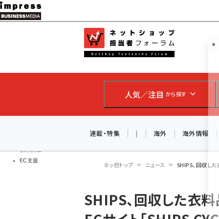
メ
イ
EC担当者
ネットショッ
ン
Web担当者
コ
製品導入
ン
企業IT
ソフト開発
テ
IoT・AI
人気／注目
から探す
ン
DCクラウド
研究・調査
ツ
エネルギー
に
連載・特集
|
海外
海外情報
ドローン
移
教育講座
EC支援
動
ネッ担トップ
ニュース
SHIPS、回収した
パ
SHIPS、回収した衣
ン