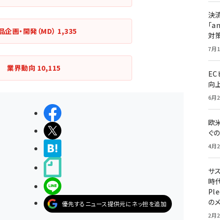
決
「a
品企画・開発（MD）
1,335
対
7月1
業界動向
10,115
E
向
6月2
シェアする
欧
ポストする
ぐ
4月2
>ブクマする
noteで書く
サ
時代
LINEで送る
Pl
の
優先するニュース提供元にネッ担を追加
2月2