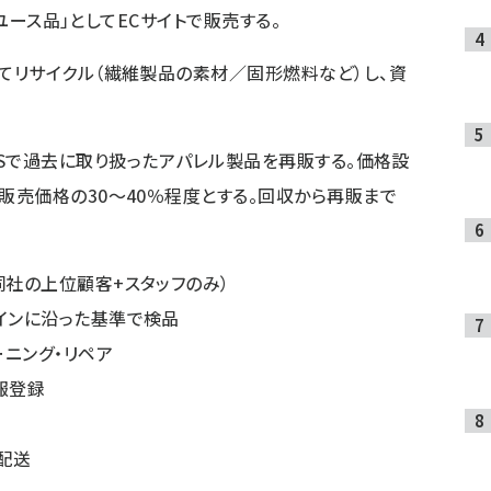
リユース品」としてECサイトで販売する。
てリサイクル（繊維製品の素材／固形燃料など）し、資
、SHIPSで過去に取り扱ったアパレル製品を再販する。価格設
売価格の30～40％程度とする。回収から再販まで
（同社の上位顧客+スタッフのみ）
ラインに沿った基準で検品
ーニング・リペア
報登録
配送