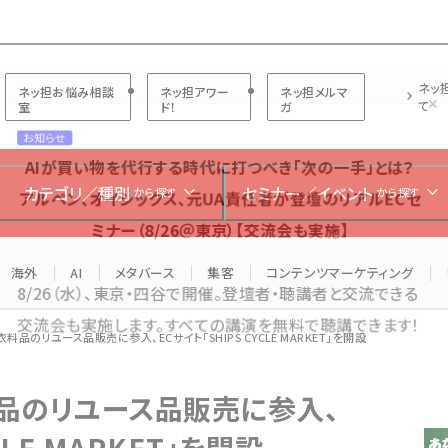
プ担当者フォーラム
ネッ
ネッ担お悩み相談
ネッ担アワー
ネッ担メルマ
て
室
ド！
ガ
お知らせ
AIが買い物を代行する時代に打つべき「次の一手」とは？
カテゴリ／種別
セミナー／イベント
から探す
から探す
アルペン、オイシックス、元UA責任者が登壇のリアルECセ
ミナー（8/26＠東京）【交流会も実施】
海外
AI
メタバース
集客
コンテンツマーケティング
8/26（水）、東京・四谷で開催。登壇者・聴講者と交流できる
交流会も実施します。すべての講演を無料で聴講できます！
衣料品のリユース品販売に参入、ECサイト「SHIPS CYCLE MARKET」を開設
料品のリユース品販売に参入、