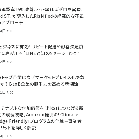
済承認率15%改善、不正率ほぼゼロを実現。
nd ST」が導入したRiskifiedの網羅的な不正
策アプローチ
4日 7:00
Cビジネスに有効！ リピート促進や顧客満足度
上に直結する「LINE通知メッセージ」とは？
2日 7:00
米トップ企業はなぜマーケットプレイス化を急
のか？ BtoB企業の競争力を高める新潮流
1日 7:00
ステナブルな付加価値を「利益」につなげる新
の成長戦略。Amazon提供の「Climate
edge Friendly」プログラムの全貌＋事業者
メリットを詳しく解説
4日 7:00