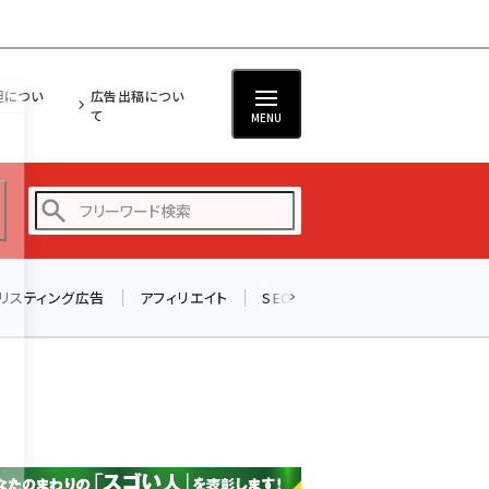
担につい
広告出稿につい
て
MENU
リスティング広告
アフィリエイト
SEO
メール
ソーシャル
amazon (2255)
yahoo (1906)
楽天 (1874)
ecbeing (1210)
アスクル (1122)