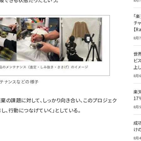
販できる状態だったという。
8月7
「楽
チ
【R
8月7
世
ビ
上し
8月6
ンテナンスなどの様子
楽
1
廃棄の課題に対して、しっかり向き合い、このプロジェク
8月5
し、行動につなげていく」としている。
成
け
8月4