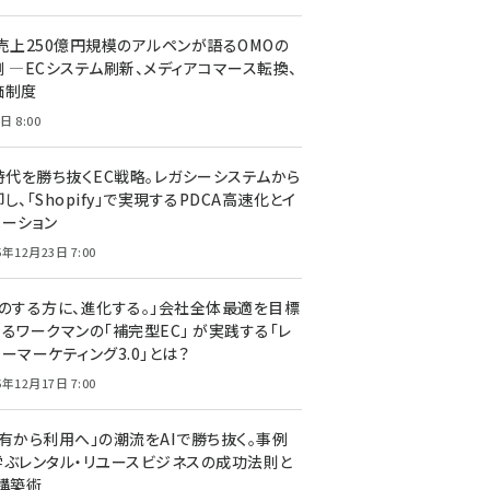
C売上250億円規模のアルペンが語るOMOの
側 ―ECシステム刷新、メディアコマース転換、
価制度
日 8:00
I時代を勝ち抜くEC戦略。レガシーシステムから
し、「Shopify」で実現するPDCA高速化とイ
ベーション
5年12月23日 7:00
声のする方に、進化する。」会社全体最適を目標
するワークマンの「補完型EC」 が実践する「レ
ーマーケティング3.0」とは？
5年12月17日 7:00
所有から利用へ」の潮流をAIで勝ち抜く。事例
学ぶレンタル・リユースビジネスの成功法則と
C構築術