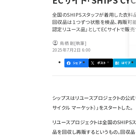
ECサイト「SHIPS CY
く
ず
全国のSHIPSスタッフが着用した衣
回収品は１つずつ状態を検品、再販可能で
認定リユース品」としてECサイトで販売
鳥栖 剛
[執筆]
2025年7月2日 6:00
シェア
ポスト
はてブ
シップスはリユースプロジェクトの公式リユー
サイクル マーケット）」をスタートした。
リユースプロジェクトは全国のSHIP
品を回収し再販するというもの。回収品