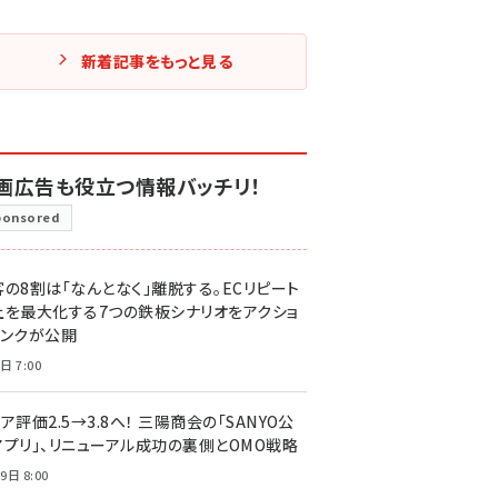
新着記事をもっと見る
画広告も役立つ情報バッチリ！
ponsored
客の8割は「なんとなく」離脱する。ECリピート
上を最大化する7つの鉄板シナリオをアクショ
リンクが公開
日 7:00
ア評価2.5→3.8へ！ 三陽商会の「SANYO公
アプリ」、リニューアル成功の裏側とOMO戦略
9日 8:00