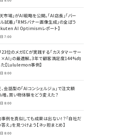
日 8:00
天市場」がAI戦略を公開。「AI店長」「バー
ャル試着」「RMSバナー画像生成」の全ぼう
akuten AI Optimismレポート】
日 7:00
界23位のメガECが実践する「カスタマーサー
ス×AI」の最適解。3年で顧客満足度144%向
た【Lululemon事例】
日 8:00
天、会話型の「AIコンシェルジュ」で注文額
7％増。買い物体験をどう変えた？
日 8:00
功事例を真似しても成果は出ない！？「自社だ
の答え」を見つけよう【ネッ担まとめ】
日 8:00