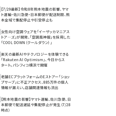
【7/29最新】令和8年熊本地震の影響、ヤマ
ト運輸・佐川急便・日本郵便が配送制限、熊
本全域で集配停止や引受停止も
女性向け空調ウェアを「イーザッカマニアス
トア―ズ」が開発、「空調風神服」を採用した
「COOL DOWN（クールダウン）」
楽天の最新AIやテクノロジーを体験できる
「Rakuten AI Optimism」、今日からス
タート。パシフィコ横浜で開催
老舗ECプラットフォームのEストアー「ショッ
プサーブ」に不正アクセス、885万件の個人
情報が漏えい。店舗関連情報も流出
【熊本地震の影響】ヤマト運輸、佐川急便、日
本郵便で配送遅延や集配停止が発生（7/28
時点）