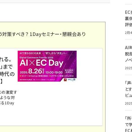
E
裏
評
2月4
う対策すべき？ 1Dayセミナー・懇親会あり
A
脱却
れる。
ノ
」まで
202
ス時代の
】
「
と
。この激変す
ビュ
のような対
る1Day
202
「
で
E