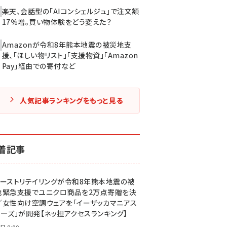
楽天、会話型の「AIコンシェルジュ」で注文額
17％増。買い物体験をどう変えた？
Amazonが令和8年熊本地震の被災地支
援、「ほしい物リスト」「支援物資」「Amazon
Pay」経由での寄付など
人気記事ランキングをもっと見る
着記事
ァーストリテイリングが令和8年熊本地震の被
地緊急支援でユニクロ商品を2万点寄贈を決
／女性向け空調ウェアを「イーザッカマニアス
ア―ズ」が開発【ネッ担アクセスランキング】