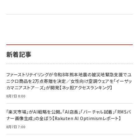
売れ筋ランキング
グ
更新日時：2026/06/26 19:05
更新日時：2026/06/26 19:05
更新日時：2026/06/26 19:05
2億円を売り上げたプロが教える note×AI 最強の
anan(アンアン)2026/07/01号 No.2501[魅せる
ベインキャピタル 企業価値向上力の秘密
副業
カラダ2026／宮舘涼太]
￥2,640
￥1,870
￥880
イシューからはじめよ［改訂版］――知的生産の「シンプ
小さな会社は戦略が9割
anan(アンアン)2026/06/24号 No.2500増刊
ルな本質」
スペシャルエディション[王道エンタメの矜持／
￥1,980
新着記事
BTS]
￥2,200
￥1,100
ドリルを売るには穴を売れ
経営メモ 16年の起業家人生で得た知見
ファーストリテイリングが令和8年熊本地震の被災地緊急支援でユ
anan(アンアン)2026/07/08号 No.2502[2026
￥1,815
￥2,750
ニクロ商品を2万点寄贈を決定／女性向け空調ウェアを「イーザッ
年後半、あなたの恋と運命／山田涼介]
カマニアストア―ズ」が開発【ネッ担アクセスランキング】
￥880
Brand Shift(ブランド・シフト): 「信頼」で選ばれ
影響力の武器［新版］：人を動かす七つの原理
8月7日 8:00
る時代の成長戦略
￥3,190
ママ投資家が育休中に１億貯めた株式投資
￥2,420
￥1,870
「楽天市場」がAI戦略を公開。「AI店長」「バーチャル試着」「RMSバ
ナー画像生成」の全ぼう【Rakuten AI Optimismレポート】
フィードバック経営 「沈黙の組織」から「高め合う
マーケティングの真実 P&G・グリコで学んだ失敗
組織」へ
と成長の法則
8月7日 7:00
組織の成果を最大化する ルールのデザイン
￥3,080
￥2,200
￥1,980