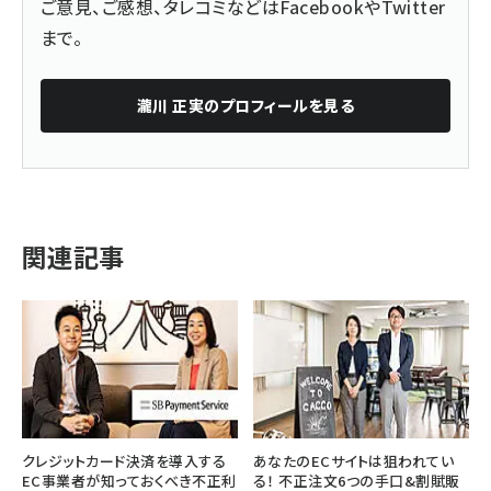
ご意見、ご感想、タレコミなどは
Facebook
や
Twitter
まで。
瀧川 正実
のプロフィールを見る
関連記事
クレジットカード決済を導入する
あなたのECサイトは狙われてい
EC事業者が知っておくべき不正利
る！ 不正注文6つの手口&割賦販