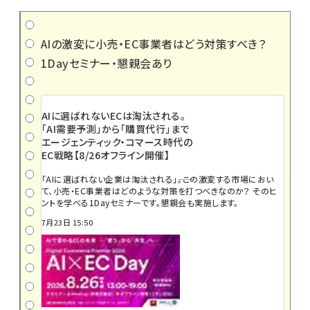
AIの激変に小売・EC事業者はどう対策すべき？
1Dayセミナー・懇親会あり
AIに選ばれないECは淘汰される。
「AI需要予測」から「購買代行」まで
エージェンティック・コマース時代の
EC戦略【8/26オフライン開催】
「AIに選ばれない企業は淘汰される」――。この激変する市場におい
て、小売・EC事業者はどのような対策を打つべきなのか？ そのヒ
ントを学べる1Dayセミナーです。懇親会も実施します。
7月23日 15:50