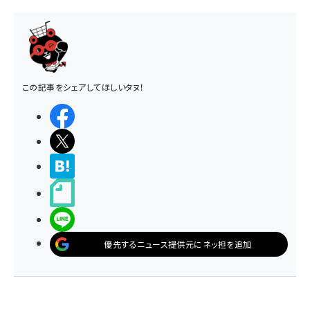
この記事をシェアしてほしいタヌ！
シェアする
ポストする
>ブクマする
noteで書く
LINEで送る
優先するニュース提供元にネッ担を追加