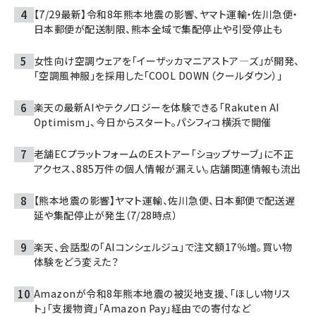
【7/29最新】令和8年熊本地震の影響、ヤマト運輸・佐川急便・
日本郵便が配送制限、熊本全域で集配停止や引受停止も
女性向け空調ウェアを「イーザッカマニアストア―ズ」が開発、
「空調風神服」を採用した「COOL DOWN（クールダウン）」
楽天の最新AIやテクノロジーを体験できる「Rakuten AI
Optimism」、今日からスタート。パシフィコ横浜で開催
老舗ECプラットフォームのEストアー「ショップサーブ」に不正
アクセス、885万件の個人情報が漏えい。店舗関連情報も流出
【熊本地震の影響】ヤマト運輸、佐川急便、日本郵便で配送遅
延や集配停止が発生（7/28時点）
楽天、会話型の「AIコンシェルジュ」で注文額17％増。買い物
体験をどう変えた？
Amazonが令和8年熊本地震の被災地支援、「ほしい物リス
ト」「支援物資」「Amazon Pay」経由での寄付など