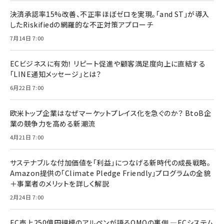
決済承認率15%改善、不正率ほぼゼロを実現。「and ST」が導入
したRiskifiedの網羅的な不正対策アプローチ
7月14日 7:00
ECビジネスに有効！ リピート促進や顧客満足度向上に直結する
「LINE通知メッセージ」とは？
6月22日 7:00
欧米トップ企業はなぜマーケットプレイス化を急ぐのか？ BtoB企
業の競争力を高める新潮流
4月21日 7:00
サステナブルな付加価値を「利益」につなげる新時代の成長戦略。
Amazon提供の「Climate Pledge Friendly」プログラムの全貌
＋事業者のメリットを詳しく解説
2月24日 7:00
EC売上250億円規模のアルペンが語るOMOの裏側 ―ECシステム