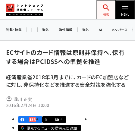
メ
ネットショップ担当者フォーラム
イ
検索
MENU
ン
コ
連載・特集
|
海外
海外情報
海外
AI
メタバース
お知ら
ン
AI
テ
アル
ECサイトのカード情報は原則非保持へ、保有
ン
する場合はPCIDSSへの準拠を推進
ツ
amazon (2255)
に
経済産業省2018年3月までに、カードのEC加盟店など
8/2
yahoo (1906)
移
に対し、非保持化などを推進する安全対策を強化する
交流
動
楽天 (1874)
瀧川 正実
ecbeing (1210)
2016年2月24日 10:00
アスクル (1122)
133
60
base (1081)
優先するニュース提供元に追加
ビィ・フォアード (776)