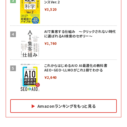
ンスVer.2
￥3,520
AIで集客する仕組み ～クリックされない時代
に選ばれるAI検索のセオリー～
￥1,760
これからはじめるAIO AI最適化の教科書
AEO・GEO・LLMOがこれ1冊でわかる
￥2,640
Amazonランキングをもっと見る
Amazon マーケティング・セールス全般関連書籍 の
Amazon ビジネス・経済関連書籍 の売れ筋ランキン
Amazon 経営戦略関連書籍 の売れ筋ランキング