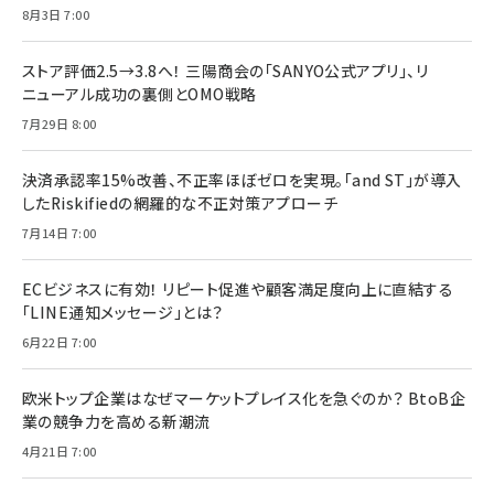
8月3日 7:00
ストア評価2.5→3.8へ！ 三陽商会の「SANYO公式アプリ」、リ
ニューアル成功の裏側とOMO戦略
7月29日 8:00
決済承認率15%改善、不正率ほぼゼロを実現。「and ST」が導入
したRiskifiedの網羅的な不正対策アプローチ
7月14日 7:00
ECビジネスに有効！ リピート促進や顧客満足度向上に直結する
「LINE通知メッセージ」とは？
6月22日 7:00
欧米トップ企業はなぜマーケットプレイス化を急ぐのか？ BtoB企
業の競争力を高める新潮流
4月21日 7:00