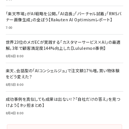
る時代の成長戦略
￥3,190
ママ投資家が育休中に１億貯めた株式投資
￥2,420
￥1,870
「楽天市場」がAI戦略を公開。「AI店長」「バーチャル試着」「RMSバ
ナー画像生成」の全ぼう【Rakuten AI Optimismレポート】
フィードバック経営 「沈黙の組織」から「高め合う
マーケティングの真実 P&G・グリコで学んだ失敗
組織」へ
と成長の法則
7:00
組織の成果を最大化する ルールのデザイン
￥3,080
￥2,200
￥1,980
世界23位のメガECが実践する「カスタマーサービス×AI」の最適
解。3年で顧客満足度144%向上した【Lululemon事例】
Amazonランキングをもっと見る
Amazonランキングをもっと見る
8月6日 8:00
Amazonランキングをもっと見る
楽天、会話型の「AIコンシェルジュ」で注文額17％増。買い物体験
をどう変えた？
8月5日 8:00
成功事例を真似しても成果は出ない！？「自社だけの答え」を見つ
けよう【ネッ担まとめ】
8月4日 8:00