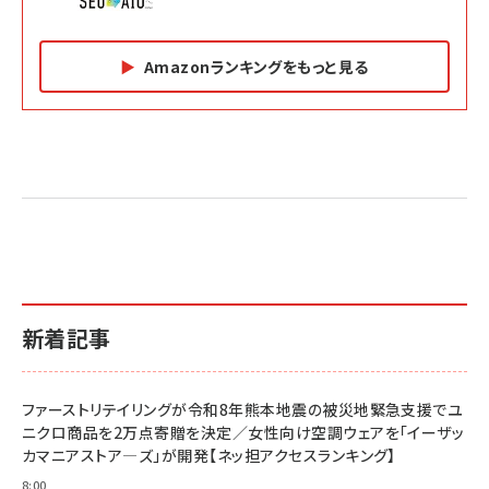
Amazonランキングをもっと見る
Amazon マーケティング・セールス全般関連書籍 の
Amazon ビジネス・経済関連書籍 の売れ筋ランキン
Amazon 経営戦略関連書籍 の売れ筋ランキング
売れ筋ランキング
グ
更新日時：2026/06/26 19:05
更新日時：2026/06/26 19:05
更新日時：2026/06/26 19:05
2億円を売り上げたプロが教える note×AI 最強の
anan(アンアン)2026/07/01号 No.2501[魅せる
ベインキャピタル 企業価値向上力の秘密
副業
カラダ2026／宮舘涼太]
￥2,640
￥1,870
￥880
イシューからはじめよ［改訂版］――知的生産の「シンプ
小さな会社は戦略が9割
anan(アンアン)2026/06/24号 No.2500増刊
ルな本質」
スペシャルエディション[王道エンタメの矜持／
￥1,980
新着記事
BTS]
￥2,200
￥1,100
ドリルを売るには穴を売れ
経営メモ 16年の起業家人生で得た知見
ファーストリテイリングが令和8年熊本地震の被災地緊急支援でユ
anan(アンアン)2026/07/08号 No.2502[2026
￥1,815
￥2,750
ニクロ商品を2万点寄贈を決定／女性向け空調ウェアを「イーザッ
年後半、あなたの恋と運命／山田涼介]
カマニアストア―ズ」が開発【ネッ担アクセスランキング】
￥880
Brand Shift(ブランド・シフト): 「信頼」で選ばれ
影響力の武器［新版］：人を動かす七つの原理
8:00