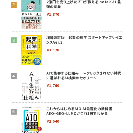
2億円を売り上げたプロが教える note×AI 最
強の副業
￥1,870
増補改訂版 起業の科学 スタートアップサイエ
ンスVer.2
￥3,520
AIで集客する仕組み ～クリックされない時代
に選ばれるAI検索のセオリー～
￥1,760
これからはじめるAIO AI最適化の教科書
AEO・GEO・LLMOがこれ1冊でわかる
￥2,640