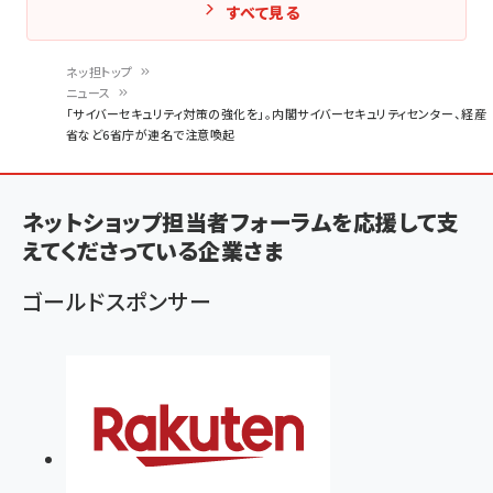
すべて見る
ネッ担トップ
ニュース
パ
「サイバーセキュリティ対策の強化を」。内閣サイバーセキュリティセンター、経産
省など6省庁が連名で注意喚起
ン
く
ず
ネットショップ担当者フォーラムを応援して支
えてくださっている企業さま
ゴールドスポンサー