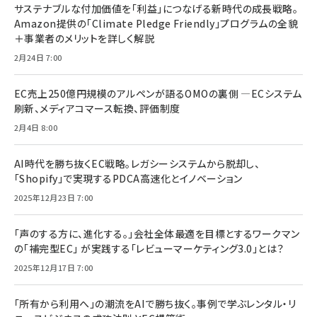
サステナブルな付加価値を「利益」につなげる新時代の成長戦略。
Amazon提供の「Climate Pledge Friendly」プログラムの全貌
＋事業者のメリットを詳しく解説
2月24日 7:00
EC売上250億円規模のアルペンが語るOMOの裏側 ―ECシステム
刷新、メディアコマース転換、評価制度
2月4日 8:00
AI時代を勝ち抜くEC戦略。レガシーシステムから脱却し、
「Shopify」で実現するPDCA高速化とイノベーション
2025年12月23日 7:00
「声のする方に、進化する。」会社全体最適を目標とするワークマン
の「補完型EC」 が実践する「レビューマーケティング3.0」とは？
2025年12月17日 7:00
「所有から利用へ」の潮流をAIで勝ち抜く。事例で学ぶレンタル・リ