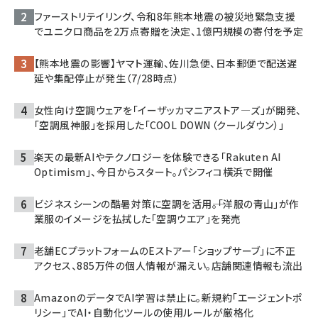
ファーストリテイリング、令和8年熊本地震の被災地緊急支援
でユニクロ商品を2万点寄贈を決定、1億円規模の寄付を予定
【熊本地震の影響】ヤマト運輸、佐川急便、日本郵便で配送遅
延や集配停止が発生（7/28時点）
女性向け空調ウェアを「イーザッカマニアストア―ズ」が開発、
「空調風神服」を採用した「COOL DOWN（クールダウン）」
楽天の最新AIやテクノロジーを体験できる「Rakuten AI
Optimism」、今日からスタート。パシフィコ横浜で開催
ビジネスシーンの酷暑対策に空調を活用――。「洋服の青山」が作
業服のイメージを払拭した「空調ウエア」を発売
老舗ECプラットフォームのEストアー「ショップサーブ」に不正
アクセス、885万件の個人情報が漏えい。店舗関連情報も流出
AmazonのデータでAI学習は禁止に。新規約「エージェントポ
リシー」でAI・自動化ツールの使用ルールが厳格化