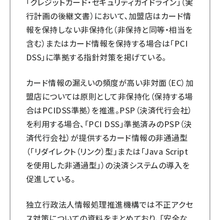
「クレジットカード・セキュリティガイドライン」（実
行計画の後継文書）において、加盟店はカード情
報を保持しない非保持化（非保持と同等・相当を
含む）またはカード情報を保持する場合は「PCI
DSS」に準拠する指針対策を掲げている。
カード情報の漏えいの頻度が高い非対面（EC）加
盟店については原則として非保持化（保持する場
合はPCIDSS準拠）を推進。PSP（決済代行会社）
を利用する場合、「PCI DSS」準拠済みのPSP（決
済代行会社）が提供するカード情報の非通過型
（「リダイレクト（リンク）型」または「Java Script
を使用した非通過型」）の決済システムの導入を
促進している。
独立行政法人情報処理推進機構では
不正アクセ
ス対策についての資料
をまとめており、「
安全な