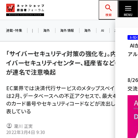
メ
ネットショップ担当者フォーラム
イ
検索
MENU
ン
コ
連載・特集
|
海外
海外情報
海外
AI
メタバース
お知
ン
A
テ
「サイバーセキュリティ対策の強化を」。内閣サ
アル
ン
イバーセキュリティセンター、経産省など6省庁
ツ
amazon (2247)
が連名で注意喚起
に
8/
yahoo (1901)
移
EC業界では決済代行サービスのメタップスペイメント
交流
動
楽天 (1871)
は2月、データベースへの不正アクセスで、最大46万件
のカード番号やセキュリティコードなどが流出したと発
ecbeing (1207)
表している
アスクル (1119)
瀧川 正実
base (1075)
2022年3月4日 9:30
ビィ・フォアード (773)