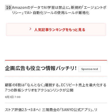
AmazonのデータでAI学習は禁止に。新規約「エージェントポ
リシー」でAI・自動化ツールの使用ルールが厳格化
人気記事ランキングをもっと見る
企画広告も役立つ情報バッチリ！
Sponsored
顧客の8割は「なんとなく」離脱する。ECリピート売上を最大化する
7つの鉄板シナリオをアクションリンクが公開
8月3日 7:00
ストア評価2.5→3.8へ！ 三陽商会の「SANYO公式アプリ」、リ