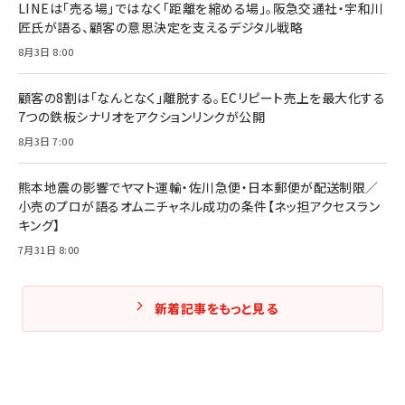
￥2,200
LINEは「売る場」ではなく「距離を縮める場」。阪急交通社・宇和川
￥1,980
匠氏が語る、顧客の意思決定を支えるデジタル戦略
8月3日 8:00
Amazonランキングをもっと見る
Amazonランキングをもっと見る
Amazonランキングをもっと見る
顧客の8割は「なんとなく」離脱する。ECリピート売上を最大化する
7つの鉄板シナリオをアクションリンクが公開
8月3日 7:00
熊本地震の影響でヤマト運輸・佐川急便・日本郵便が配送制限／
小売のプロが語るオムニチャネル成功の条件【ネッ担アクセスラン
キング】
7月31日 8:00
新着記事をもっと見る