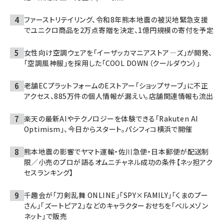
ファーストリテイリング、令和8年熊本地震の被災地緊急支援
でユニクロ商品を2万点寄贈を決定、1億円規模の寄付を予定
女性向け空調ウェアを「イーザッカマニアストア―ズ」が開発、
「空調風神服」を採用した「COOL DOWN（クールダウン）」
老舗ECプラットフォームのEストアー「ショップサーブ」に不正
アクセス、885万件の個人情報が漏えい。店舗関連情報も流出
楽天の最新AIやテクノロジーを体験できる「Rakuten AI
Optimism」、今日からスタート。パシフィコ横浜で開催
熊本地震の影響でヤマト運輸・佐川急便・日本郵便が配送制
限／小売のプロが語るオムニチャネル成功の条件【ネッ担アク
セスランキング】
千趣会が「刀剣乱舞 ONLINE」「SPY×FAMILY」「くまのプー
さん」「ズートピア2」などのキャラクターおせちを「ベルメゾン
ネット」で販売