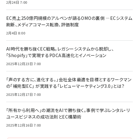
2月24日 7:00
EC売上250億円規模のアルペンが語るOMOの裏側 ―ECシステム
刷新、メディアコマース転換、評価制度
2月4日 8:00
AI時代を勝ち抜くEC戦略。レガシーシステムから脱却し、
「Shopify」で実現するPDCA高速化とイノベーション
2025年12月23日 7:00
「声のする方に、進化する。」会社全体最適を目標とするワークマン
の「補完型EC」 が実践する「レビューマーケティング3.0」とは？
2025年12月17日 7:00
「所有から利用へ」の潮流をAIで勝ち抜く。事例で学ぶレンタル・リ
ユースビジネスの成功法則とEC構築術
2025年12月16日 7:00