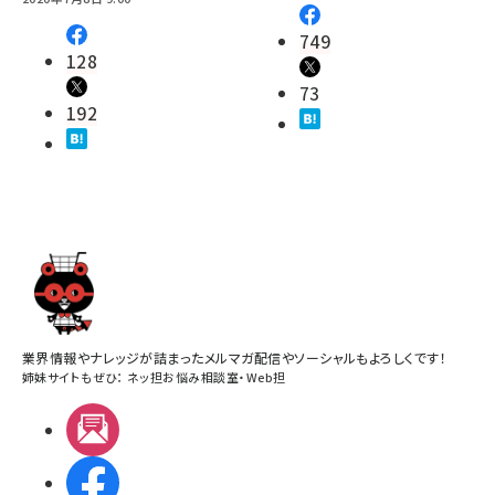
749
128
73
192
業界情報やナレッジが詰まったメルマガ配信やソーシャルもよろしくです！
姉妹サイトもぜひ：
ネッ担お悩み相談室
・
Web担
メルマガ
Facebook