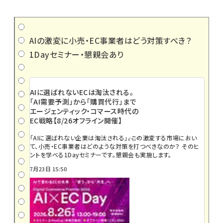
AIの激変に小売・EC事業者はどう対策すべき？
1Dayセミナー・懇親会あり
AIに選ばれないECは淘汰される。
「AI需要予測」から「購買代行」まで
エージェンティック・コマース時代の
EC戦略【8/26オフライン開催】
「AIに選ばれない企業は淘汰される」――。この激変する市場におい
て、小売・EC事業者はどのような対策を打つべきなのか？ そのヒ
ントを学べる1Dayセミナーです。懇親会も実施します。
7月23日 15:50