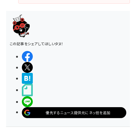
この記事をシェアしてほしいタヌ！
シェアする
ポストする
>ブクマする
noteで書く
LINEで送る
優先するニュース提供元にネッ担を追加