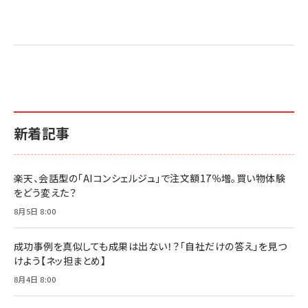
Amazon マーケティング・セールス全般関連書籍 の
Amazon ビジネス・経済関連書籍 の売れ筋ランキン
Amazon 経営戦略関連書籍 の売れ筋ランキング
売れ筋ランキング
グ
更新日時：2026/06/26 19:05
更新日時：2026/06/26 19:05
更新日時：2026/06/26 19:05
2億円を売り上げたプロが教える note×AI 最強の
anan(アンアン)2026/07/01号 No.2501[魅せる
ベインキャピタル 企業価値向上力の秘密
副業
カラダ2026／宮舘涼太]
￥2,640
￥1,870
￥880
イシューからはじめよ［改訂版］――知的生産の「シンプ
小さな会社は戦略が9割
anan(アンアン)2026/06/24号 No.2500増刊
ルな本質」
スペシャルエディション[王道エンタメの矜持／
￥1,980
新着記事
BTS]
￥2,200
￥1,100
ドリルを売るには穴を売れ
経営メモ 16年の起業家人生で得た知見
楽天、会話型の「AIコンシェルジュ」で注文額17％増。買い物体験
anan(アンアン)2026/07/08号 No.2502[2026
￥1,815
￥2,750
をどう変えた？
年後半、あなたの恋と運命／山田涼介]
￥880
8月5日 8:00
Brand Shift(ブランド・シフト): 「信頼」で選ばれ
影響力の武器［新版］：人を動かす七つの原理
る時代の成長戦略
￥3,190
ママ投資家が育休中に１億貯めた株式投資
成功事例を真似しても成果は出ない！？「自社だけの答え」を見つ
￥2,420
￥1,870
けよう【ネッ担まとめ】
フィードバック経営 「沈黙の組織」から「高め合う
8月4日 8:00
マーケティングの真実 P&G・グリコで学んだ失敗
組織」へ
と成長の法則
組織の成果を最大化する ルールのデザイン
￥3,080