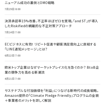
ニューアル成功の裏側とOMO戦略
7月29日 8:00
決済承認率15%改善、不正率ほぼゼロを実現。「and ST」が導入
したRiskifiedの網羅的な不正対策アプローチ
7月14日 7:00
ECビジネスに有効！ リピート促進や顧客満足度向上に直結する
「LINE通知メッセージ」とは？
6月22日 7:00
欧米トップ企業はなぜマーケットプレイス化を急ぐのか？ BtoB企
業の競争力を高める新潮流
4月21日 7:00
サステナブルな付加価値を「利益」につなげる新時代の成長戦略。
Amazon提供の「Climate Pledge Friendly」プログラムの全貌
＋事業者のメリットを詳しく解説