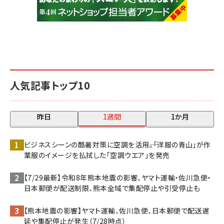
人気記事トップ10
昨日
1週間
1か月
ビジネスシーンの酷暑対策に空調を活用――。「洋服の青山」が作
業服のイメージを払拭した「空調ウエア」を発売
【7/29最新】令和8年熊本地震の影響、ヤマト運輸・佐川急便・
日本郵便が配送制限、熊本全域で集配停止や引受停止も
【熊本地震の影響】ヤマト運輸、佐川急便、日本郵便で配送遅
延や集配停止が発生（7/28時点）