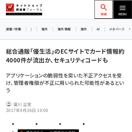
メ
ネットショップ担当者フォーラム
イ
検索
MENU
ン
コ
連載・特集
|
海外
海外情報
海外
AI
メタバース
お知らせ
ン
AI
テ
アルペ
総合通販「優生活」のECサイトでカード情報約
ン
4000件が流出か、セキュリティコードも
ツ
amazon (2243)
に
8/2
アプリケーションの脆弱性を突いた不正アクセスを受
yahoo (1898)
移
け、管理者権限が不正に用いられた可能性があるとい
交流会
動
楽天 (1869)
う
ecbeing (1205)
瀧川 正実
アスクル (1115)
2017年4月26日 10:00
base (1070)
ビィ・フォアード (772)