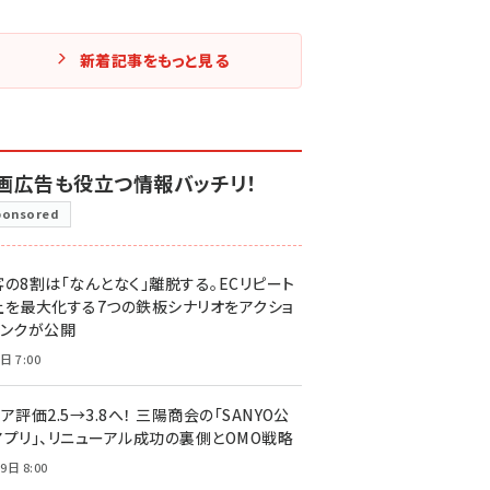
新着記事をもっと見る
画広告も役立つ情報バッチリ！
ponsored
客の8割は「なんとなく」離脱する。ECリピート
上を最大化する7つの鉄板シナリオをアクショ
リンクが公開
日 7:00
ア評価2.5→3.8へ！ 三陽商会の「SANYO公
アプリ」、リニューアル成功の裏側とOMO戦略
9日 8:00