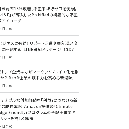
済承認率15%改善、不正率ほぼゼロを実現。
nd ST」が導入したRiskifiedの網羅的な不正
策アプローチ
4日 7:00
Cビジネスに有効！ リピート促進や顧客満足度
上に直結する「LINE通知メッセージ」とは？
2日 7:00
米トップ企業はなぜマーケットプレイス化を急
のか？ BtoB企業の競争力を高める新潮流
1日 7:00
ステナブルな付加価値を「利益」につなげる新
の成長戦略。Amazon提供の「Climate
edge Friendly」プログラムの全貌＋事業者
メリットを詳しく解説
4日 7:00