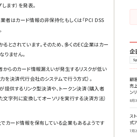
プします）を発表。
事業者はカード情報の非保持化もしくは「PCI DSS
。
がかかるとされています。そのため、多くのEC企業はカー
企
なりません。
S
業者からのカード情報漏えいが発生するリスクが低い
入力を決済代行会社のシステムで行う方式）。
顧
売
社が提供するリンク型決済や、トークン決済（購入者
ン
た文字列に変換してオーソリを実行する決済方法）
8月3
スト
社でカード情報を保有している企業もあるようです
式
7月2