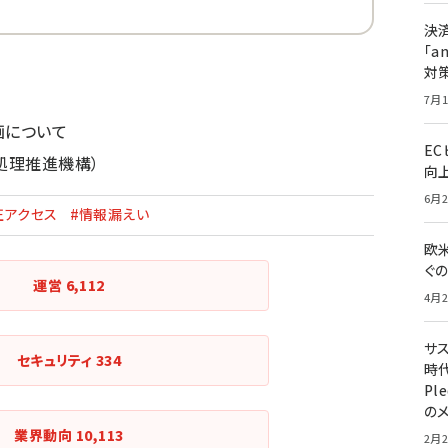
決
「a
対
7月1
画について
E
処理推進機構）
向
6月2
正アクセス
#情報漏えい
欧
ぐ
運営
6,112
4月2
サ
セキュリティ
334
時代
Pl
の
業界動向
10,113
2月2