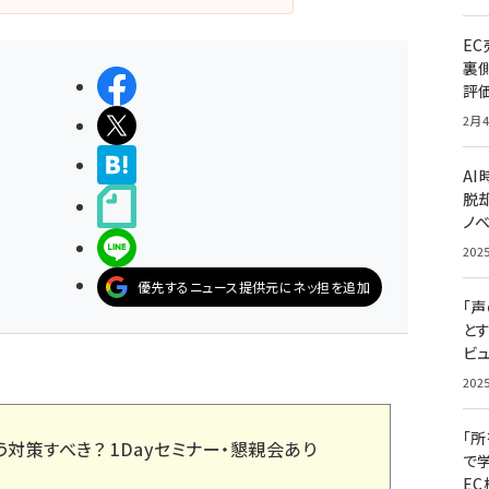
E
裏
シェアする
評
2月4
ポストする
>ブクマする
A
脱却
noteで書く
ノ
LINEで送る
202
優先するニュース提供元にネッ担を追加
「
と
ビュ
202
「
う対策すべき？ 1Dayセミナー・懇親会あり
で
E