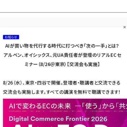
プ担当者フォーラム
ネッ
ネッ担お悩み相談
ネッ担アワー
ネッ担メルマ
て
室
ド！
ガ
お知らせ
AIが買い物を代行する時代に打つべき「次の一手」とは？
カテゴリ／種別
セミナー／イベント
から探す
から探す
アルペン、オイシックス、元UA責任者が登壇のリアルECセ
ミナー（8/26＠東京）【交流会も実施】
海外
AI
メタバース
集客
コンテンツマーケティング
8/26（水）、東京・四谷で開催。登壇者・聴講者と交流できる
交流会も実施します。すべての講演を無料で聴講できます！
件が漏えいか、印刷ECサイト「バンフーオンラインショップ」に不正アクセス
えいか、印刷ECサイト「バン