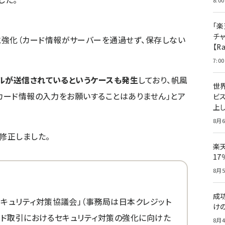
8:00
「楽
チ
と強化（カード情報がサーバーを通過せず、保存しない
【R
7:00
ルが送信されているというケースも発生
しており、帆風
世
トカード情報の入力をお願いすることはありません」とア
ビ
上し
8月6
修正しました。
楽
1
8月5
成
キュリティ対策協議会」（事務局は日本クレジット
け
ード取引におけるセキュリティ対策の強化に向けた
8月4