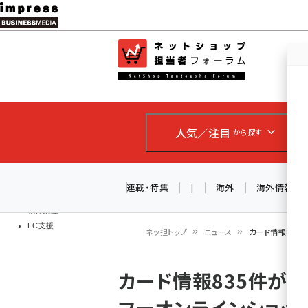
メ
イ
EC担当者
ネットショッ
ン
Web担当者
コ
製品導入
ン
企業IT
ソフト開発
テ
IoT・AI
人気／注目
から探す
ン
DCクラウド
研究・調査
ツ
エネルギー
に
連載・特集
|
海外
海外情報
ドローン
移
教育講座
EC支援
動
ネッ担トップ
ニュース
カード情報835
パ
カード情報835件が漏
ン