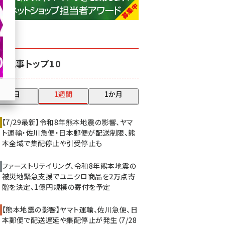
base (1075)
ビィ・フォアード (773)
revico (739)
気記事トップ10
昨日
1週間
1か月
【7/29最新】令和8年熊本地震の影響、ヤマ
ト運輸・佐川急便・日本郵便が配送制限、熊
本全域で集配停止や引受停止も
ファーストリテイリング、令和8年熊本地震の
被災地緊急支援でユニクロ商品を2万点寄
贈を決定、1億円規模の寄付を予定
【熊本地震の影響】ヤマト運輸、佐川急便、日
本郵便で配送遅延や集配停止が発生（7/28