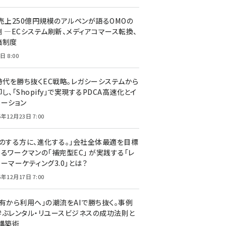
C売上250億円規模のアルペンが語るOMOの
側 ―ECシステム刷新、メディアコマース転換、
価制度
日 8:00
I時代を勝ち抜くEC戦略。レガシーシステムから
し、「Shopify」で実現するPDCA高速化とイ
ベーション
5年12月23日 7:00
声のする方に、進化する。」会社全体最適を目標
するワークマンの「補完型EC」 が実践する「レ
ーマーケティング3.0」とは？
5年12月17日 7:00
所有から利用へ」の潮流をAIで勝ち抜く。事例
学ぶレンタル・リユースビジネスの成功法則と
C構築術