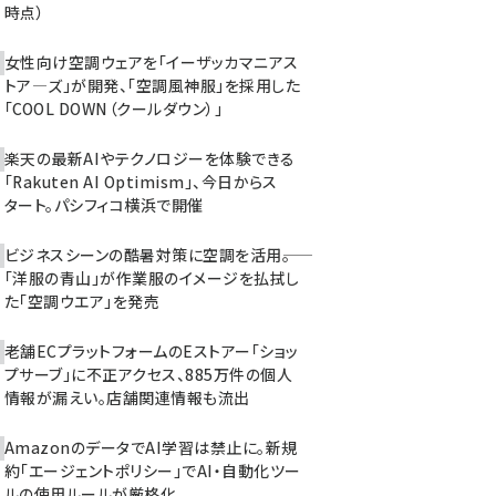
時点）
女性向け空調ウェアを「イーザッカマニアス
トア―ズ」が開発、「空調風神服」を採用した
「COOL DOWN（クールダウン）」
楽天の最新AIやテクノロジーを体験できる
「Rakuten AI Optimism」、今日からス
タート。パシフィコ横浜で開催
ビジネスシーンの酷暑対策に空調を活用――。
「洋服の青山」が作業服のイメージを払拭し
た「空調ウエア」を発売
老舗ECプラットフォームのEストアー「ショッ
プサーブ」に不正アクセス、885万件の個人
情報が漏えい。店舗関連情報も流出
AmazonのデータでAI学習は禁止に。新規
約「エージェントポリシー」でAI・自動化ツー
ルの使用ルールが厳格化