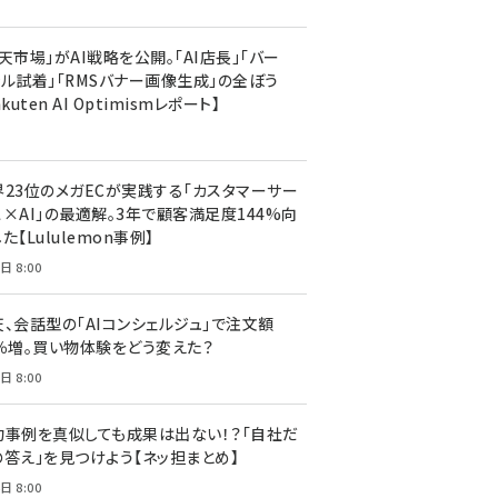
天市場」がAI戦略を公開。「AI店長」「バー
ャル試着」「RMSバナー画像生成」の全ぼう
akuten AI Optimismレポート】
界23位のメガECが実践する「カスタマーサー
ス×AI」の最適解。3年で顧客満足度144%向
た【Lululemon事例】
日 8:00
天、会話型の「AIコンシェルジュ」で注文額
7％増。買い物体験をどう変えた？
日 8:00
功事例を真似しても成果は出ない！？「自社だ
の答え」を見つけよう【ネッ担まとめ】
日 8:00