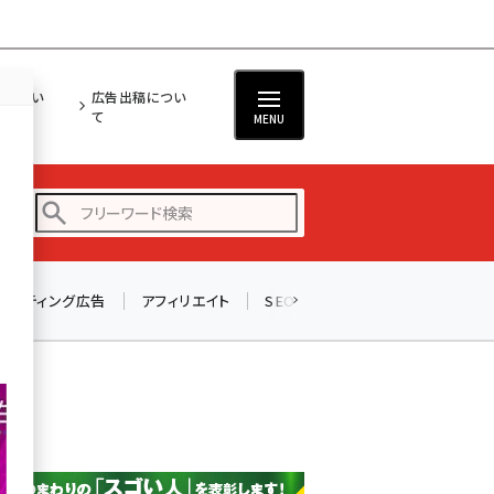
担につい
広告出稿につい
て
MENU
リスティング広告
アフィリエイト
SEO
メール
ソーシャル
amazon (2247)
yahoo (1901)
楽天 (1871)
ecbeing (1207)
アスクル (1119)