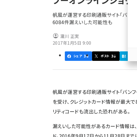
フーオンラインショッ
く
ず
帆風が運営する印刷通販サイト「バンフ
6084件漏えいした可能性も
瀧川 正実
2017年1月5日 9:00
38
38
シェア
ポスト
はて
帆風が運営する印刷通販サイト「バンフ
を受け、クレジットカード情報が最大で
リティコードも流出した恐れがある。
漏えいした可能性があるカード情報は、
ド。2016年9月17日から11月28日