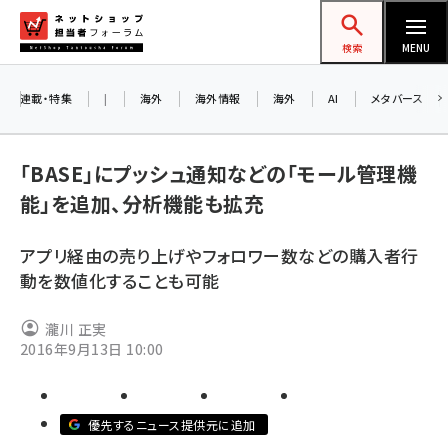
メ
ネットショップ担当者フォーラム
イ
検索
MENU
ン
コ
連載・特集
|
海外
海外情報
海外
AI
メタバース
ン
お知
A
テ
「BASE」にプッシュ通知などの「モール管理機
ア
ン
能」を追加、分析機能も拡充
ツ
amazon (2259)
に
アプリ経由の売り上げやフォロワー数などの購入者行
8/
yahoo (1908)
移
動を数値化することも可能
交
動
楽天 (1876)
瀧川 正実
ecbeing (1211)
2016年9月13日 10:00
アスクル (1122)
base (1083)
優先するニュース提供元に追加
ビィ・フォアード (781)