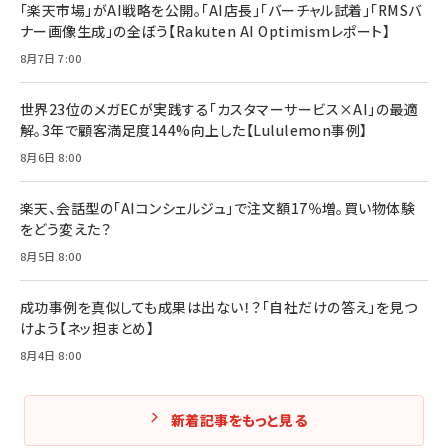
「楽天市場」がAI戦略を公開。「AI店長」「バーチャル試着」「RMSバ
ナー画像生成」の全ぼう【Rakuten AI Optimismレポート】
8月7日 7:00
世界23位のメガECが実践する「カスタマーサービス×AI」の最適
解。3年で顧客満足度144%向上した【Lululemon事例】
8月6日 8:00
楽天、会話型の「AIコンシェルジュ」で注文額17％増。買い物体験
をどう変えた？
8月5日 8:00
成功事例を真似しても成果は出ない！？「自社だけの答え」を見つ
けよう【ネッ担まとめ】
8月4日 8:00
新着記事をもっと見る