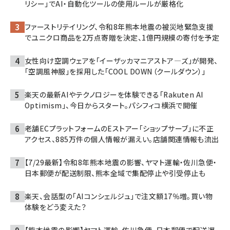
リシー」でAI・自動化ツールの使用ルールが厳格化
ファーストリテイリング、令和8年熊本地震の被災地緊急支援
でユニクロ商品を2万点寄贈を決定、1億円規模の寄付を予定
女性向け空調ウェアを「イーザッカマニアストア―ズ」が開発、
「空調風神服」を採用した「COOL DOWN（クールダウン）」
楽天の最新AIやテクノロジーを体験できる「Rakuten AI
Optimism」、今日からスタート。パシフィコ横浜で開催
老舗ECプラットフォームのEストアー「ショップサーブ」に不正
アクセス、885万件の個人情報が漏えい。店舗関連情報も流出
【7/29最新】令和8年熊本地震の影響、ヤマト運輸・佐川急便・
日本郵便が配送制限、熊本全域で集配停止や引受停止も
楽天、会話型の「AIコンシェルジュ」で注文額17％増。買い物
体験をどう変えた？
【熊本地震の影響】ヤマト運輸、佐川急便、日本郵便で配送遅