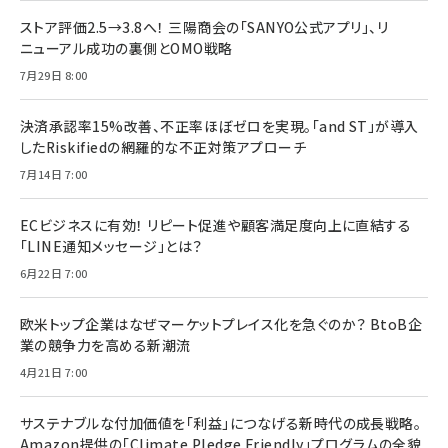
ストア評価2.5→3.8へ！ 三陽商会の「SANYO公式アプリ」、リ
ニューアル成功の裏側とOMO戦略
7月29日 8:00
決済承認率15%改善、不正率ほぼゼロを実現。「and ST」が導入
したRiskifiedの網羅的な不正対策アプローチ
7月14日 7:00
ECビジネスに有効！ リピート促進や顧客満足度向上に直結する
「LINE通知メッセージ」とは？
6月22日 7:00
欧米トップ企業はなぜマーケットプレイス化を急ぐのか？ BtoB企
業の競争力を高める新潮流
4月21日 7:00
サステナブルな付加価値を「利益」につなげる新時代の成長戦略。
Amazon提供の「Climate Pledge Friendly」プログラムの全貌