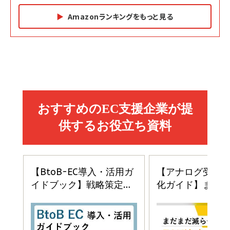
Amazonランキングをもっと見る
Amazon マーケティング・セールス全般関連書籍 の
Amazon ビジネス・経済関連書籍 の売れ筋ランキン
Amazon 経営戦略関連書籍 の売れ筋ランキング
売れ筋ランキング
グ
更新日時：2026/06/26 19:05
更新日時：2026/06/26 19:05
更新日時：2026/06/26 19:05
2億円を売り上げたプロが教える note×AI 最強の
anan(アンアン)2026/07/01号 No.2501[魅せる
ベインキャピタル 企業価値向上力の秘密
副業
カラダ2026／宮舘涼太]
￥2,640
￥1,870
￥880
イシューからはじめよ［改訂版］――知的生産の「シンプ
小さな会社は戦略が9割
anan(アンアン)2026/06/24号 No.2500増刊
ルな本質」
スペシャルエディション[王道エンタメの矜持／
￥1,980
BTS]
￥2,200
￥1,100
ドリルを売るには穴を売れ
経営メモ 16年の起業家人生で得た知見
anan(アンアン)2026/07/08号 No.2502[2026
￥1,815
￥2,750
年後半、あなたの恋と運命／山田涼介]
￥880
Brand Shift(ブランド・シフト): 「信頼」で選ばれ
影響力の武器［新版］：人を動かす七つの原理
る時代の成長戦略
￥3,190
ママ投資家が育休中に１億貯めた株式投資
￥2,420