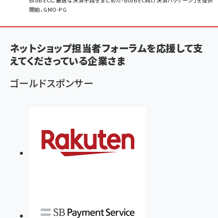
パ
BtoB ECに最適な決済手段をまとめた「BtoB EC向け決済パッケージ」を提供
開始、GMO-PG
ン
く
ず
ネットショップ担当者フォーラムを応援して支
えてくださっている企業さま
ゴールドスポンサー