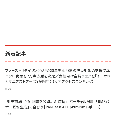
新着記事
ファーストリテイリングが令和8年熊本地震の被災地緊急支援でユ
ニクロ商品を2万点寄贈を決定／女性向け空調ウェアを「イーザッ
カマニアストア―ズ」が開発【ネッ担アクセスランキング】
8:00
「楽天市場」がAI戦略を公開。「AI店長」「バーチャル試着」「RMSバ
ナー画像生成」の全ぼう【Rakuten AI Optimismレポート】
7:00