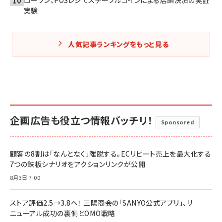
ローソン、POSレジでステーブルコインによる店頭決済の実証
実験
人気記事ランキングをもっと見る
企画広告も役立つ情報バッチリ！
Sponsored
顧客の8割は「なんとなく」離脱する。ECリピート売上を最大化する
7つの鉄板シナリオをアクションリンクが公開
8月3日 7:00
ストア評価2.5→3.8へ！ 三陽商会の「SANYO公式アプリ」、リ
ニューアル成功の裏側とOMO戦略