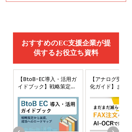
Amazon マーケティング・セールス全般関連書籍 の
Amazon ビジネス・経済関連書籍 の売れ筋ランキン
Amazon 経営戦略関連書籍 の売れ筋ランキング
売れ筋ランキング
グ
更新日時：2026/06/26 19:05
更新日時：2026/06/26 19:05
更新日時：2026/06/26 19:05
2億円を売り上げたプロが教える note×AI 最強の
anan(アンアン)2026/07/01号 No.2501[魅せる
ベインキャピタル 企業価値向上力の秘密
副業
カラダ2026／宮舘涼太]
￥2,640
￥1,870
￥880
イシューからはじめよ［改訂版］――知的生産の「シンプ
小さな会社は戦略が9割
anan(アンアン)2026/06/24号 No.2500増刊
ルな本質」
スペシャルエディション[王道エンタメの矜持／
￥1,980
BTS]
￥2,200
￥1,100
ドリルを売るには穴を売れ
経営メモ 16年の起業家人生で得た知見
anan(アンアン)2026/07/08号 No.2502[2026
￥1,815
￥2,750
年後半、あなたの恋と運命／山田涼介]
￥880
Brand Shift(ブランド・シフト): 「信頼」で選ばれ
影響力の武器［新版］：人を動かす七つの原理
る時代の成長戦略
￥3,190
ママ投資家が育休中に１億貯めた株式投資
￥2,420
￥1,870
フィードバック経営 「沈黙の組織」から「高め合う
マーケティングの真実 P&G・グリコで学んだ失敗
組織」へ
と成長の法則