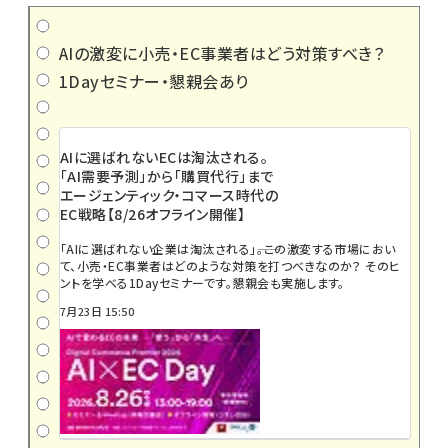
AIの激変に小売・EC事業者はどう対策すべき？
1Dayセミナー・懇親会あり
AIに選ばれないECは淘汰される。
「AI需要予測」から「購買代行」まで
エージェンティック・コマース時代の
EC戦略【8/26オフライン開催】
「AIに選ばれない企業は淘汰される」――。この激変する市場におい
て、小売・EC事業者はどのような対策を打つべきなのか？ そのヒ
ントを学べる1Dayセミナーです。懇親会も実施します。
7月23日 15:50