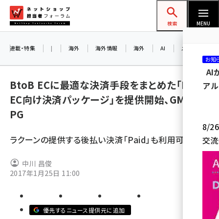
メ
ネットショップ担当者フォーラム
イ
検索
MENU
ン
コ
連載・特集
|
海外
海外情報
海外
AI
メタバース
お知
ン
A
テ
BtoB ECに最適な決済手段をまとめた「BtoB
アル
ン
EC向け決済パッケージ」を提供開始、GMO-
ツ
amazon (2249)
PG
に
8/
yahoo (1901)
移
ラクーンの提供する後払い決済「Paid」も利用可能に
交流
動
楽天 (1871)
中川 昌俊
ecbeing (1207)
2017年1月25日 11:00
アスクル (1119)
base (1077)
優先するニュース提供元に追加
ビィ・フォアード (773)