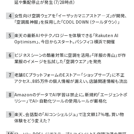
延や集配停止が発生（7/28時点）
女性向け空調ウェアを「イーザッカマニアストア―ズ」が開発、
「空調風神服」を採用した「COOL DOWN（クールダウン）」
楽天の最新AIやテクノロジーを体験できる「Rakuten AI
Optimism」、今日からスタート。パシフィコ横浜で開催
ビジネスシーンの酷暑対策に空調を活用――。「洋服の青山」が作
業服のイメージを払拭した「空調ウエア」を発売
老舗ECプラットフォームのEストアー「ショップサーブ」に不正
アクセス、885万件の個人情報が漏えい。店舗関連情報も流出
AmazonのデータでAI学習は禁止に。新規約「エージェントポ
リシー」でAI・自動化ツールの使用ルールが厳格化
楽天、会話型の「AIコンシェルジュ」で注文額17％増。買い物
体験をどう変えた？