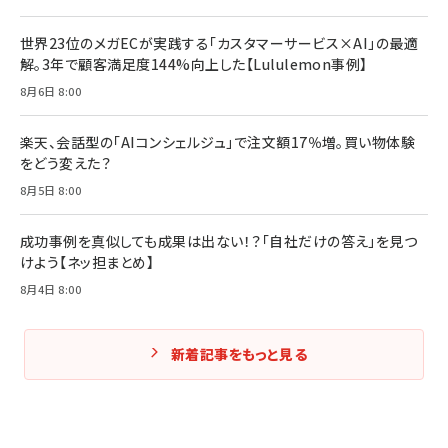
世界23位のメガECが実践する「カスタマーサービス×AI」の最適
解。3年で顧客満足度144%向上した【Lululemon事例】
8月6日 8:00
楽天、会話型の「AIコンシェルジュ」で注文額17％増。買い物体験
をどう変えた？
8月5日 8:00
成功事例を真似しても成果は出ない！？「自社だけの答え」を見つ
けよう【ネッ担まとめ】
8月4日 8:00
新着記事をもっと見る