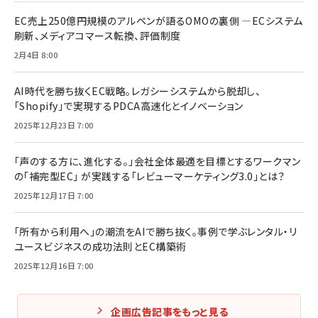
EC売上250億円規模のアルペンが語るOMOの裏側 ―ECシステム
刷新、メディアコマース転換、評価制度
2月4日 8:00
AI時代を勝ち抜くEC戦略。レガシーシステムから脱却し、
「Shopify」で実現するPDCA高速化とイノベーション
2025年12月23日 7:00
「声のする方に、進化する。」会社全体最適を目標とするワークマン
の「補完型EC」 が実践する「レビューマーケティング3.0」とは？
2025年12月17日 7:00
「所有から利用へ」の潮流をAIで勝ち抜く。事例で学ぶレンタル・リ
ユースビジネスの成功法則とEC構築術
2025年12月16日 7:00
企画広告記事をもっと見る