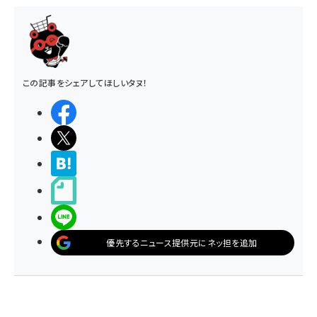
この記事をシェアしてほしいタヌ！
シェアする
ポストする
>ブクマする
noteで書く
LINEで送る
優先するニュース提供元にネッ担を追加