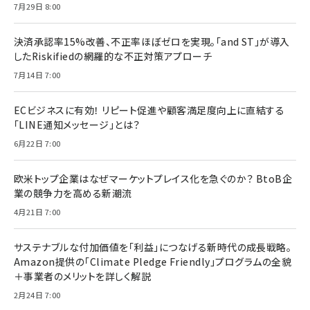
7月29日 8:00
決済承認率15%改善、不正率ほぼゼロを実現。「and ST」が導入
したRiskifiedの網羅的な不正対策アプローチ
7月14日 7:00
ECビジネスに有効！ リピート促進や顧客満足度向上に直結する
「LINE通知メッセージ」とは？
6月22日 7:00
欧米トップ企業はなぜマーケットプレイス化を急ぐのか？ BtoB企
業の競争力を高める新潮流
4月21日 7:00
サステナブルな付加価値を「利益」につなげる新時代の成長戦略。
Amazon提供の「Climate Pledge Friendly」プログラムの全貌
＋事業者のメリットを詳しく解説
2月24日 7:00