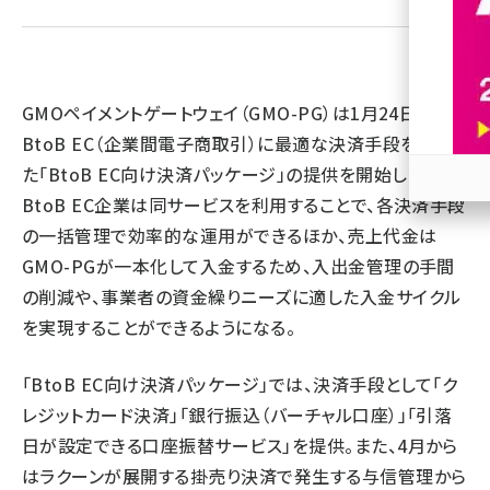
revico (740)
GMOペイメントゲートウェイ（GMO-PG）は1月24日、
BtoB EC（企業間電子商取引）に最適な決済手段をまとめ
た「BtoB EC向け決済パッケージ」の提供を開始した。
BtoB EC企業は同サービスを利用することで、各決済手段
参加
の一括管理で効率的な運用ができるほか、売上代金は
GMO-PGが一本化して入金するため、入出金管理の手間
の削減や、事業者の資金繰りニーズに適した入金サイクル
を実現することができるようになる。
「BtoB EC向け決済パッケージ」では、決済手段として「ク
レジットカード決済」「銀行振込（バーチャル口座）」「引落
日が設定できる口座振替サービス」を提供。また、4月から
はラクーンが展開する掛売り決済で発生する与信管理から