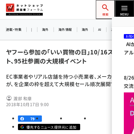
メ
ネットショップ担当者フォーラム
イ
検索
MENU
ン
コ
連載・特集
|
海外
海外情報
海外
AI
メタバース
お知
ン
A
テ
ヤフーら参加の「いい買物の日」10/16スター
アル
ン
ト、95社参画の大規模イベント
ツ
amazon (2259)
に
EC事業者やリアル店舗を持つ小売業者、メーカーら
8/
yahoo (1908)
移
が、を企業の枠を超えて大規模セール順次展開する
交流
動
楽天 (1874)
渡部 和章
ecbeing (1211)
2018年10月17日 9:00
アスクル (1122)
79
base (1083)
優先するニュース提供元に追加
ビィ・フォアード (778)