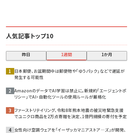
人気記事トップ10
昨日
1週間
1か月
日本郵便、お盆期間中は郵便物や「ゆうパック」などで遅延が
発生する可能性
AmazonのデータでAI学習は禁止に。新規約「エージェントポ
リシー」でAI・自動化ツールの使用ルールが厳格化
ファーストリテイリング、令和8年熊本地震の被災地緊急支援
でユニクロ商品を2万点寄贈を決定、1億円規模の寄付を予定
女性向け空調ウェアを「イーザッカマニアストア―ズ」が開発、