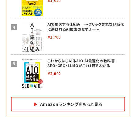
￥3,520
AIで集客する仕組み ～クリックされない時代
に選ばれるAI検索のセオリー～
￥1,760
これからはじめるAIO AI最適化の教科書
AEO・GEO・LLMOがこれ1冊でわかる
￥2,640
Amazonランキングをもっと見る
Amazon マーケティング・セールス全般関連書籍 の
Amazon ビジネス・経済関連書籍 の売れ筋ランキン
Amazon 経営戦略関連書籍 の売れ筋ランキング
売れ筋ランキング
グ
更新日時：2026/06/26 19:05
更新日時：2026/06/26 19:05
更新日時：2026/06/26 19:05