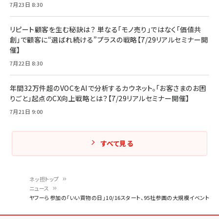
7月23日 8:30
リピート顧客を生む秘訣は？ 単なる「モノ売り」ではなく「価値共
創」で顧客に“選ばれ続ける”プラスの戦略【7/29リアルセミナー開
催】
7月22日 8:30
年間32万件超のVOCをAIで分析するカウネット。「お客さまのお困
りごと」起点のCX向上戦略とは？【7/29リアルセミナー開催】
7月21日 9:00
すべて見る
ネッ担トップ
ニュース
パ
ヤフーら参加の「いい買物の日」10/16スタート、95社参画の大規模イベント
ン