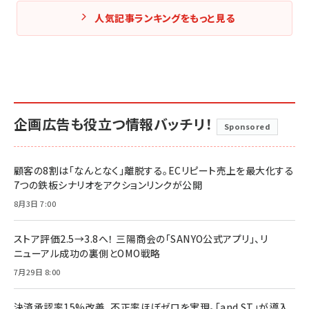
人気記事ランキングをもっと見る
企画広告も役立つ情報バッチリ！
Sponsored
顧客の8割は「なんとなく」離脱する。ECリピート売上を最大化する
7つの鉄板シナリオをアクションリンクが公開
8月3日 7:00
ストア評価2.5→3.8へ！ 三陽商会の「SANYO公式アプリ」、リ
ニューアル成功の裏側とOMO戦略
7月29日 8:00
決済承認率15%改善、不正率ほぼゼロを実現。「and ST」が導入