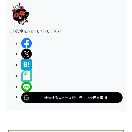
この記事をシェアしてほしいタヌ！
シェアする
ポストする
>ブクマする
noteで書く
LINEで送る
優先するニュース提供元にネッ担を追加