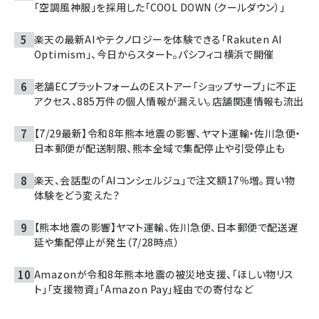
「空調風神服」を採用した「COOL DOWN（クールダウン）」
楽天の最新AIやテクノロジーを体験できる「Rakuten AI
Optimism」、今日からスタート。パシフィコ横浜で開催
老舗ECプラットフォームのEストアー「ショップサーブ」に不正
アクセス、885万件の個人情報が漏えい。店舗関連情報も流出
【7/29最新】令和8年熊本地震の影響、ヤマト運輸・佐川急便・
日本郵便が配送制限、熊本全域で集配停止や引受停止も
楽天、会話型の「AIコンシェルジュ」で注文額17％増。買い物
体験をどう変えた？
【熊本地震の影響】ヤマト運輸、佐川急便、日本郵便で配送遅
延や集配停止が発生（7/28時点）
Amazonが令和8年熊本地震の被災地支援、「ほしい物リス
ト」「支援物資」「Amazon Pay」経由での寄付など