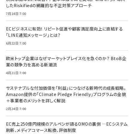
したRiskifiedの網羅的な不正対策アプローチ
7月14日 7:00
ECビジネスに有効！ リピート促進や顧客満足度向上に直結する
「LINE通知メッセージ」とは？
6月22日 7:00
欧米トップ企業はなぜマーケットプレイス化を急ぐのか？ BtoB企
業の競争力を高める新潮流
4月21日 7:00
サステナブルな付加価値を「利益」につなげる新時代の成長戦略。
Amazon提供の「Climate Pledge Friendly」プログラムの全貌
＋事業者のメリットを詳しく解説
2月24日 7:00
EC売上250億円規模のアルペンが語るOMOの裏側 ―ECシステム
刷新、メディアコマース転換、評価制度