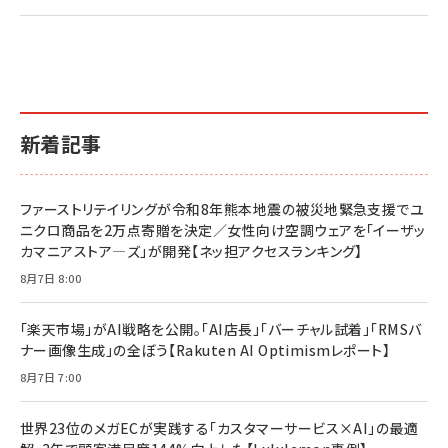
2億円を売り上げたプロが教える note×AI 最強の
anan(アンアン)2026/07/01号 No.2501[魅せる
ベインキャピタル 企業価値向上力の秘密
副業
カラダ2026／宮舘涼太]
￥2,640
￥1,870
￥880
イシューからはじめよ［改訂版］――知的生産の「シンプ
小さな会社は戦略が9割
anan(アンアン)2026/06/24号 No.2500増刊
ルな本質」
スペシャルエディション[王道エンタメの矜持／
￥1,980
新着記事
BTS]
￥2,200
￥1,100
ドリルを売るには穴を売れ
経営メモ 16年の起業家人生で得た知見
ファーストリテイリングが令和8年熊本地震の被災地緊急支援でユ
anan(アンアン)2026/07/08号 No.2502[2026
￥1,815
￥2,750
ニクロ商品を2万点寄贈を決定／女性向け空調ウェアを「イーザッ
年後半、あなたの恋と運命／山田涼介]
カマニアストア―ズ」が開発【ネッ担アクセスランキング】
￥880
Brand Shift(ブランド・シフト): 「信頼」で選ばれ
影響力の武器［新版］：人を動かす七つの原理
8月7日 8:00
る時代の成長戦略
￥3,190
ママ投資家が育休中に１億貯めた株式投資
￥2,420
￥1,870
「楽天市場」がAI戦略を公開。「AI店長」「バーチャル試着」「RMSバ
ナー画像生成」の全ぼう【Rakuten AI Optimismレポート】
フィードバック経営 「沈黙の組織」から「高め合う
マーケティングの真実 P&G・グリコで学んだ失敗
組織」へ
と成長の法則
8月7日 7:00
組織の成果を最大化する ルールのデザイン
￥3,080
￥2,200
￥1,980
世界23位のメガECが実践する「カスタマーサービス×AI」の最適