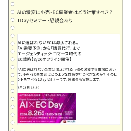
AIの激変に小売・EC事業者はどう対策すべき？
1Dayセミナー・懇親会あり
AIに選ばれないECは淘汰される。
「AI需要予測」から「購買代行」まで
エージェンティック・コマース時代の
EC戦略【8/26オフライン開催】
「AIに選ばれない企業は淘汰される」――。この激変する市場におい
て、小売・EC事業者はどのような対策を打つべきなのか？ そのヒ
ントを学べる1Dayセミナーです。懇親会も実施します。
7月23日 15:50