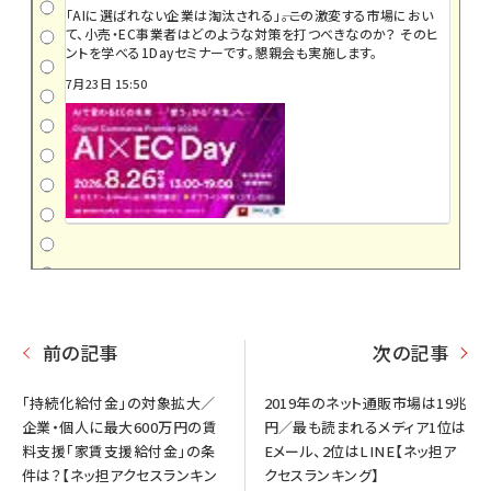
「AIに選ばれない企業は淘汰される」――。この激変する市場におい
て、小売・EC事業者はどのような対策を打つべきなのか？ そのヒ
ントを学べる1Dayセミナーです。懇親会も実施します。
7月23日 15:50
前の記事
次の記事
「持続化給付金」の対象拡大／
2019年のネット通販市場は19兆
企業・個人に最大600万円の賃
円／最も読まれるメディア1位は
料支援「家賃支援給付金」の条
Eメール、2位はLINE【ネッ担ア
件は？【ネッ担アクセスランキン
クセスランキング】