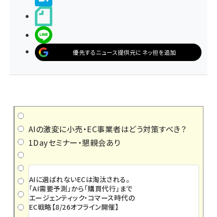
noteで書く
LINEで送る
優先するニュース提供元にネッ担を追加
AIの激変に小売・EC事業者はどう対策すべき？
1Dayセミナー・懇親会あり
AIに選ばれないECは淘汰される。
「AI需要予測」から「購買代行」まで
エージェンティック・コマース時代の
EC戦略【8/26オフライン開催】