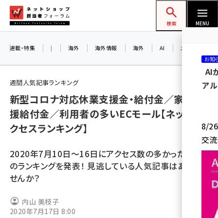
メ
ネットショップ担当者フォーラム
イ
検索
MENU
ン
コ
連載・特集
|
海外
海外情報
海外
AI
メタバース
お知
ン
A
テ
週間人気記事ランキング
アル
ン
新型コロナ対応休業支援金・給付金／家賃支
ツ
amazon (2232)
援給付金／利用者の多いECモール【ネッ担ア
に
8/
クセスランキング】
yahoo (1894)
移
交流
動
楽天 (1863)
2020年7月10日～16日にアクセス数の多かった記事
ecbeing (1203)
のランキングを発表！ 見逃している人気記事はありま
せんか？
アスクル (1112)
base (1068)
内山 美枝子
2020年7月17日 8:00
ビィ・フォアード (768)