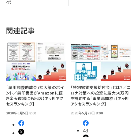
グ】
関連記事
「雇用調整助成金」拡大策のポイ
「特別家賃支援給付金」とは？／コ
ント／無印良品がAmazonに続
ロナ対策への投資に最大50万円
き楽天市場にも出店【ネッ担アク
を補助する「事業再開枠」【ネッ担
セスランキング】
アクセスランキング】
2020年6月5日 8:00
2020年5月29日 8:00
43