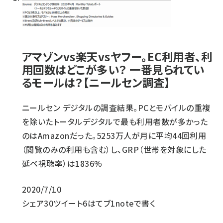
アマゾンvs楽天vsヤフー。EC利用者、利
用回数はどこが多い？ 一番見られてい
るモールは？【ニールセン調査】
ニールセン デジタルの調査結果。PCとモバイルの重複
を除いたトータルデジタルで最も利用者数が多かった
のはAmazonだった。5253万人が月に平均44回利用
（閲覧のみの利用も含む）し、GRP（世帯を対象にした
延べ視聴率）は1836%
2020/7/10
シェア
30
ツイート
6
はてブ
1
noteで書く