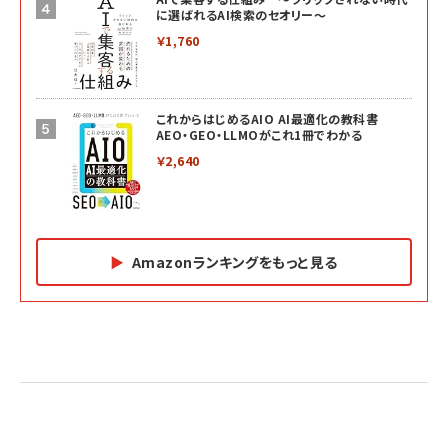
に選ばれるAI検索のセオリー～
￥1,760
これからはじめるAIO AI最適化の教科書
AEO・GEO・LLMOがこれ1冊でわかる
￥2,640
Amazonランキングをもっと見る
Amazon マーケティング・セールス全般関連書籍 の
Amazon ビジネス・経済関連書籍 の売れ筋ランキン
Amazon 経営戦略関連書籍 の売れ筋ランキング
売れ筋ランキング
グ
更新日時：2026/06/26 19:05
更新日時：2026/06/26 19:05
更新日時：2026/06/26 19:05
2億円を売り上げたプロが教える note×AI 最強の
anan(アンアン)2026/07/01号 No.2501[魅せる
ベインキャピタル 企業価値向上力の秘密
副業
カラダ2026／宮舘涼太]
￥2,640
￥1,870
￥880