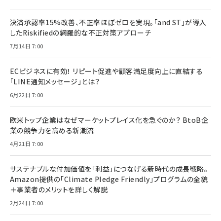
決済承認率15%改善、不正率ほぼゼロを実現。「and ST」が導入
したRiskifiedの網羅的な不正対策アプローチ
7月14日 7:00
ECビジネスに有効！ リピート促進や顧客満足度向上に直結する
「LINE通知メッセージ」とは？
6月22日 7:00
欧米トップ企業はなぜマーケットプレイス化を急ぐのか？ BtoB企
業の競争力を高める新潮流
4月21日 7:00
サステナブルな付加価値を「利益」につなげる新時代の成長戦略。
Amazon提供の「Climate Pledge Friendly」プログラムの全貌
＋事業者のメリットを詳しく解説
2月24日 7:00