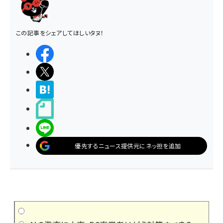
この記事をシェアしてほしいタヌ！
シェアする
ポストする
>ブクマする
noteで書く
LINEで送る
優先するニュース提供元にネッ担を追加