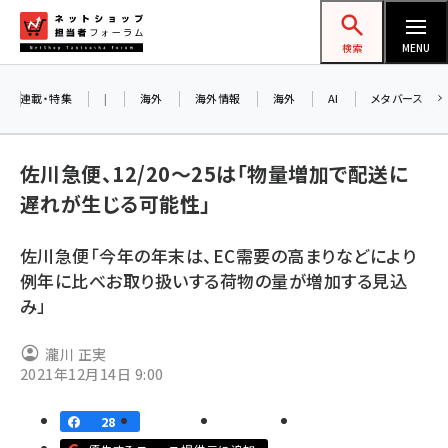
メ
ネットショップ担当者フォーラム
イ
検索
MENU
ン
コ
連載・特集
|
海外
海外情報
海外
AI
メタバース
お知
ン
AI
テ
佐川急便、12/20～25は「物量増加で配送に
アル
ン
遅れが生じる可能性」
ツ
amazon (2249)
に
佐川急便「今年の年末は、EC需要の高まりなどにより
8/
yahoo (1901)
移
例年に比べお取り扱いする荷物の量が増加する見込
交流
動
楽天 (1871)
み」
ecbeing (1207)
瀧川 正実
アスクル (1119)
2021年12月14日 9:00
base (1077)
28
ビィ・フォアード (773)