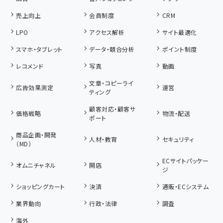
売上向上
会員制度
CRM
LPO
アクセス解析
サイト最適化
スマホ・タブレット
データ・競合分析
ポイント制度
レコメンド
写真
動画
文章・コピーライ
広告効果測定
運営
ティング
顧客対応・顧客サ
価格戦略
物流・配送
ポート
商品企画・開発
人材・教育
セキュリティ
（MD）
ECサイトパッケー
オムニチャネル
開店
ジ
ショッピングカート
決済
通販・ECシステム
業界動向
行政・法律
調査
海外