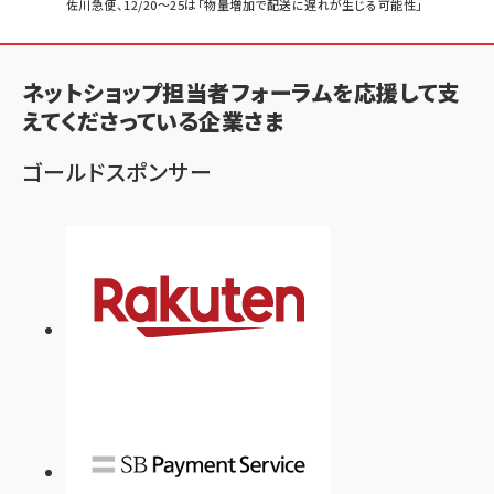
パ
佐川急便、12/20～25は「物量増加で配送に遅れが生じる可能性」
ン
く
ネットショップ担当者フォーラムを応援して支
ず
えてくださっている企業さま
ゴールドスポンサー