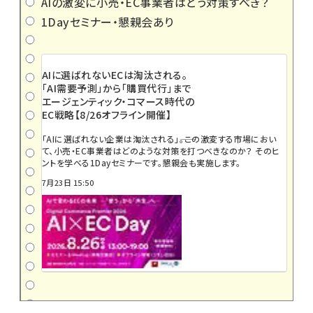
AIの激変に小売・EC事業者はどう対策すべき？
1Dayセミナー・懇親会あり
AIに選ばれないECは淘汰される。
「AI需要予測」から「購買代行」まで
エージェンティック・コマース時代の
EC戦略【8/26オフライン開催】
「AIに選ばれない企業は淘汰される」――。この激変する市場におい
て、小売・EC事業者はどのような対策を打つべきなのか？ そのヒ
ントを学べる1Dayセミナーです。懇親会も実施します。
7月23日 15:50