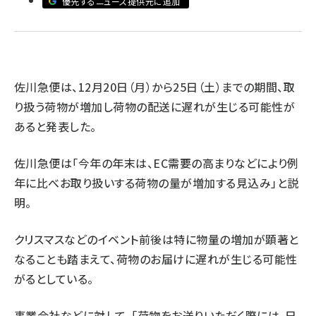
優先するニュース提供元に追加
revico (740)
佐川急便は、12月20日（月）から25日（土）までの期間、取
り扱う荷物が増加し荷物の配送に遅れが生じる可能性が
あると発表した。
参加
佐川急便は「今年の年末は、EC需要の高まりなどにより例
年に比べお取り扱いする荷物の量が増加する見込み」と説
明。
クリスマスなどのイベント前後は特に物量の増加が顕著と
なることも踏まえて、荷物のお届けに遅れが生じる可能性
がるとしている。
事業会社などに対して、「荷物をお送りいただく際には、日