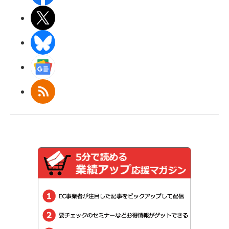
X(エックス)
BlueSky
Googleニュース
RSS