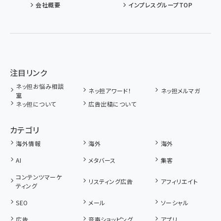
会社概要
インプレスグループTOP
注目リンク
ネッ担お悩み相談
ネッ担アワード！
ネッ担メルマガ
室
ネッ担について
広告出稿について
カテゴリ
海外情報
海外
海外
AI
メタバース
集客
コンテンツマーケ
リスティング広告
アフィリエイト
ティング
SEO
メール
ソーシャル
広告
音声ショッピング
アプリ