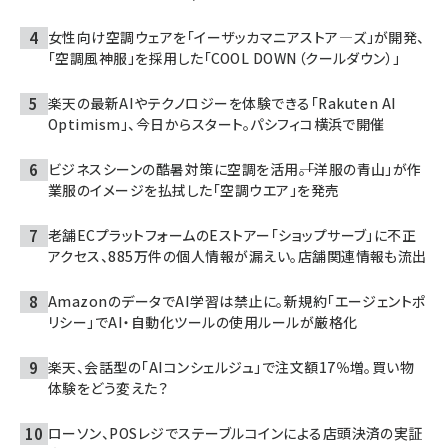
女性向け空調ウェアを「イーザッカマニアストア―ズ」が開発、
「空調風神服」を採用した「COOL DOWN（クールダウン）」
楽天の最新AIやテクノロジーを体験できる「Rakuten AI
Optimism」、今日からスタート。パシフィコ横浜で開催
ビジネスシーンの酷暑対策に空調を活用――。「洋服の青山」が作
業服のイメージを払拭した「空調ウエア」を発売
老舗ECプラットフォームのEストアー「ショップサーブ」に不正
アクセス、885万件の個人情報が漏えい。店舗関連情報も流出
AmazonのデータでAI学習は禁止に。新規約「エージェントポ
リシー」でAI・自動化ツールの使用ルールが厳格化
楽天、会話型の「AIコンシェルジュ」で注文額17％増。買い物
体験をどう変えた？
ローソン、POSレジでステーブルコインによる店頭決済の実証