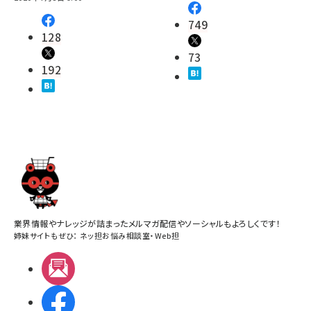
749
128
73
192
業界情報やナレッジが詰まったメルマガ配信やソーシャルもよろしくです！
姉妹サイトもぜひ：
ネッ担お悩み相談室
・
Web担
メルマガ
Facebook