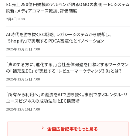
EC売上250億円規模のアルペンが語るOMOの裏側 ―ECシステム
刷新、メディアコマース転換、評価制度
2月4日 8:00
AI時代を勝ち抜くEC戦略。レガシーシステムから脱却し、
「Shopify」で実現するPDCA高速化とイノベーション
2025年12月23日 7:00
「声のする方に、進化する。」会社全体最適を目標とするワークマン
の「補完型EC」 が実践する「レビューマーケティング3.0」とは？
2025年12月17日 7:00
「所有から利用へ」の潮流をAIで勝ち抜く。事例で学ぶレンタル・リ
ユースビジネスの成功法則とEC構築術
2025年12月16日 7:00
企画広告記事をもっと見る