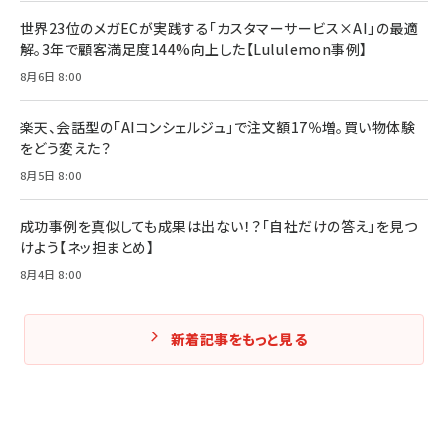
￥1,980
世界23位のメガECが実践する「カスタマーサービス×AI」の最適
解。3年で顧客満足度144%向上した【Lululemon事例】
Amazonランキングをもっと見る
Amazonランキングをもっと見る
8月6日 8:00
Amazonランキングをもっと見る
楽天、会話型の「AIコンシェルジュ」で注文額17％増。買い物体験
をどう変えた？
8月5日 8:00
成功事例を真似しても成果は出ない！？「自社だけの答え」を見つ
けよう【ネッ担まとめ】
8月4日 8:00
新着記事をもっと見る