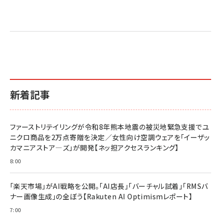
Amazon マーケティング・セールス全般関連書籍 の
Amazon ビジネス・経済関連書籍 の売れ筋ランキン
Amazon 経営戦略関連書籍 の売れ筋ランキング
売れ筋ランキング
グ
更新日時：2026/06/26 19:05
更新日時：2026/06/26 19:05
更新日時：2026/06/26 19:05
2億円を売り上げたプロが教える note×AI 最強の
anan(アンアン)2026/07/01号 No.2501[魅せる
ベインキャピタル 企業価値向上力の秘密
副業
カラダ2026／宮舘涼太]
￥2,640
￥1,870
￥880
イシューからはじめよ［改訂版］――知的生産の「シンプ
小さな会社は戦略が9割
anan(アンアン)2026/06/24号 No.2500増刊
ルな本質」
スペシャルエディション[王道エンタメの矜持／
￥1,980
新着記事
BTS]
￥2,200
￥1,100
ドリルを売るには穴を売れ
経営メモ 16年の起業家人生で得た知見
ファーストリテイリングが令和8年熊本地震の被災地緊急支援でユ
anan(アンアン)2026/07/08号 No.2502[2026
￥1,815
￥2,750
ニクロ商品を2万点寄贈を決定／女性向け空調ウェアを「イーザッ
年後半、あなたの恋と運命／山田涼介]
カマニアストア―ズ」が開発【ネッ担アクセスランキング】
￥880
Brand Shift(ブランド・シフト): 「信頼」で選ばれ
影響力の武器［新版］：人を動かす七つの原理
8:00
る時代の成長戦略
￥3,190
ママ投資家が育休中に１億貯めた株式投資
￥2,420
￥1,870
「楽天市場」がAI戦略を公開。「AI店長」「バーチャル試着」「RMSバ
ナー画像生成」の全ぼう【Rakuten AI Optimismレポート】
フィードバック経営 「沈黙の組織」から「高め合う
マーケティングの真実 P&G・グリコで学んだ失敗
組織」へ
と成長の法則
7:00
組織の成果を最大化する ルールのデザイン
￥3,080
￥2,200