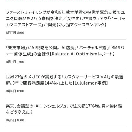
ファーストリテイリングが令和8年熊本地震の被災地緊急支援でユ
ニクロ商品を2万点寄贈を決定／女性向け空調ウェアを「イーザッ
カマニアストア―ズ」が開発【ネッ担アクセスランキング】
8月7日 8:00
「楽天市場」がAI戦略を公開。「AI店長」「バーチャル試着」「RMSバ
ナー画像生成」の全ぼう【Rakuten AI Optimismレポート】
8月7日 7:00
世界23位のメガECが実践する「カスタマーサービス×AI」の最適
解。3年で顧客満足度144%向上した【Lululemon事例】
8月6日 8:00
楽天、会話型の「AIコンシェルジュ」で注文額17％増。買い物体験
をどう変えた？
8月5日 8:00