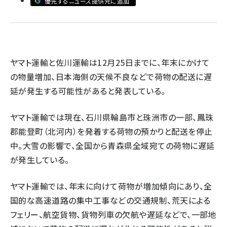
優先するニュース提供元に追加
revico (744)
ヤマト運輸と佐川運輸は12月25日までに、年末にかけて
の物量増加、日本海側の天候不良などで荷物の配送に遅
参
延が発生する可能性があると発表している。
ヤマト運輸では現在、石川県輪島市と珠洲市の一部、鳳珠
郡能登町（北河内）を発着する荷物の預かりと配送を停止
中。大雪の影響で、全国から青森県全域宛ての荷物に遅延
が発生している。
ヤマト運輸では、年末に向けて荷物が増加傾向にあり、全
国的な高速道路の集中工事などの交通規制、荒天による
フェリー、航空貨物、貨物列車の欠航や遅延などで、一部地