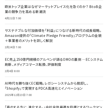
欧米トップ企業はなぜマーケットプレイス化を急ぐのか？ BtoB企
業の競争力を高める新潮流
4月21日 7:00
サステナブルな付加価値を「利益」につなげる新時代の成長戦略。
Amazon提供の「Climate Pledge Friendly」プログラムの全貌
＋事業者のメリットを詳しく解説
2月24日 7:00
EC売上250億円規模のアルペンが語るOMOの裏側 ―ECシステム
刷新、メディアコマース転換、評価制度
2月4日 8:00
AI時代を勝ち抜くEC戦略。レガシーシステムから脱却し、
「Shopify」で実現するPDCA高速化とイノベーション
2025年12月23日 7:00
「声のする方に、進化する。」会社全体最適を目標とするワークマン