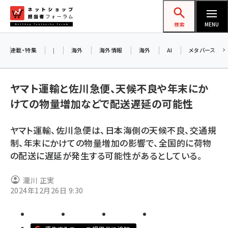
メ
ネットショップ担当者フォーラム
イ
検索
MENU
ン
コ
連載・特集
|
海外
海外情報
海外
AI
メタバース
ン
テ
ヤマト運輸と佐川急便、天候不良や年末にか
ン
けての物量増加などで配送遅延の可能性
ツ
amazon (2255)
に
ヤマト運輸、佐川急便は、日本海側の天候不良、交通規
yahoo (1906)
移
8
制、年末にかけての物量増加の影響で、全国的に荷物
交
動
楽天 (1874)
の配送に遅延が発生する可能性があるとしている。
ecbeing (1210)
瀧川 正実
アスクル (1122)
2024年12月26日 9:30
base (1081)
ビィ・フォアード (776)