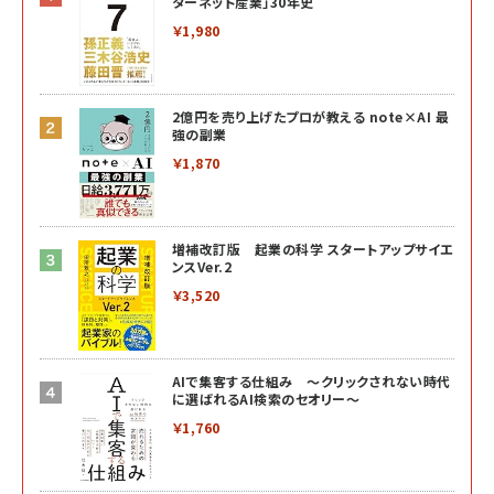
ターネット産業」30年史
￥1,980
2億円を売り上げたプロが教える note×AI 最
強の副業
￥1,870
増補改訂版 起業の科学 スタートアップサイエ
ンスVer.2
￥3,520
AIで集客する仕組み ～クリックされない時代
に選ばれるAI検索のセオリー～
￥1,760