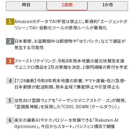
昨日
1週間
1か月
AmazonのデータでAI学習は禁止に。新規約「エージェントポ
リシー」でAI・自動化ツールの使用ルールが厳格化
日本郵便、お盆期間中は郵便物や「ゆうパック」などで遅延が
発生する可能性
ファーストリテイリング、令和8年熊本地震の被災地緊急支援
でユニクロ商品を2万点寄贈を決定、1億円規模の寄付を予定
【7/29最新】令和8年熊本地震の影響、ヤマト運輸・佐川急便・
日本郵便が配送制限、熊本全域で集配停止や引受停止も
女性向け空調ウェアを「イーザッカマニアストア―ズ」が開発、
「空調風神服」を採用した「COOL DOWN（クールダウン）」
楽天の最新AIやテクノロジーを体験できる「Rakuten AI
Optimism」、今日からスタート。パシフィコ横浜で開催