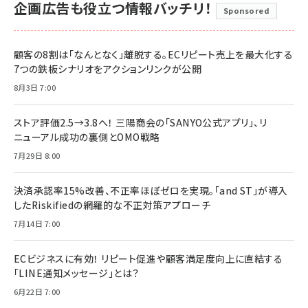
企画広告も役立つ情報バッチリ！
Sponsored
顧客の8割は「なんとなく」離脱する。ECリピート売上を最大化する
7つの鉄板シナリオをアクションリンクが公開
8月3日 7:00
ストア評価2.5→3.8へ！ 三陽商会の「SANYO公式アプリ」、リ
ニューアル成功の裏側とOMO戦略
7月29日 8:00
決済承認率15%改善、不正率ほぼゼロを実現。「and ST」が導入
したRiskifiedの網羅的な不正対策アプローチ
7月14日 7:00
ECビジネスに有効！ リピート促進や顧客満足度向上に直結する
「LINE通知メッセージ」とは？
6月22日 7:00