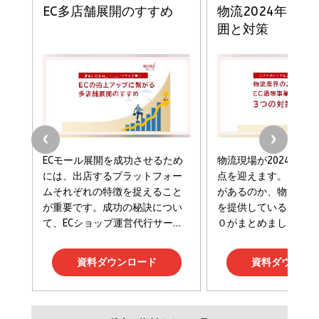
ドリルを売るには穴を売れ
経営メモ 16年の起業家人生で得た知見
anan(アンアン)2026/07/08号 No.2502[2026
￥1,815
￥2,750
年後半、あなたの恋と運命／山田涼介]
￥880
Brand Shift(ブランド・シフト): 「信頼」で選ばれ
影響力の武器［新版］：人を動かす七つの原理
る時代の成長戦略
￥3,190
ママ投資家が育休中に１億貯めた株式投資
￥2,420
￥1,870
フィードバック経営 「沈黙の組織」から「高め合う
マーケティングの真実 P&G・グリコで学んだ失敗
組織」へ
と成長の法則
組織の成果を最大化する ルールのデザイン
￥3,080
￥2,200
￥1,980
Amazonランキングをもっと見る
Amazonランキングをもっと見る
Amazonランキングをもっと見る