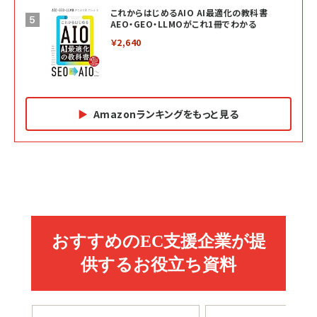
これからはじめるAIO AI最適化の教科書
AEO・GEO・LLMOがこれ1冊でわかる
￥2,640
Amazonランキングをもっと見る
Amazon マーケティング・セールス全般関連書籍 の
Amazon ビジネス・経済関連書籍 の売れ筋ランキン
Amazon 経営戦略関連書籍 の売れ筋ランキング
売れ筋ランキング
グ
更新日時：2026/06/26 19:05
更新日時：2026/06/26 19:05
更新日時：2026/06/26 19:05
2億円を売り上げたプロが教える note×AI 最強の
anan(アンアン)2026/07/01号 No.2501[魅せる
ベインキャピタル 企業価値向上力の秘密
副業
カラダ2026／宮舘涼太]
￥2,640
￥1,870
￥880
イシューからはじめよ［改訂版］――知的生産の「シンプ
小さな会社は戦略が9割
anan(アンアン)2026/06/24号 No.2500増刊
ルな本質」
スペシャルエディション[王道エンタメの矜持／
￥1,980
BTS]
￥2,200
￥1,100