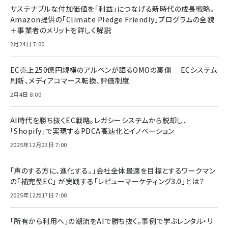
サステナブルな付加価値を「利益」につなげる新時代の成長戦略。
Amazon提供の「Climate Pledge Friendly」プログラムの全貌
＋事業者のメリットを詳しく解説
2月24日 7:00
EC売上250億円規模のアルペンが語るOMOの裏側 ―ECシステム
刷新、メディアコマース転換、評価制度
2月4日 8:00
AI時代を勝ち抜くEC戦略。レガシーシステムから脱却し、
「Shopify」で実現するPDCA高速化とイノベーション
2025年12月23日 7:00
「声のする方に、進化する。」会社全体最適を目標とするワークマン
の「補完型EC」 が実践する「レビューマーケティング3.0」とは？
2025年12月17日 7:00
「所有から利用へ」の潮流をAIで勝ち抜く。事例で学ぶレンタル・リ