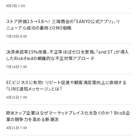
8月3日 7:00
ストア評価2.5→3.8へ！ 三陽商会の「SANYO公式アプリ」、リ
ニューアル成功の裏側とOMO戦略
7月29日 8:00
決済承認率15%改善、不正率ほぼゼロを実現。「and ST」が導入
したRiskifiedの網羅的な不正対策アプローチ
7月14日 7:00
ECビジネスに有効！ リピート促進や顧客満足度向上に直結する
「LINE通知メッセージ」とは？
6月22日 7:00
欧米トップ企業はなぜマーケットプレイス化を急ぐのか？ BtoB企
業の競争力を高める新潮流
4月21日 7:00