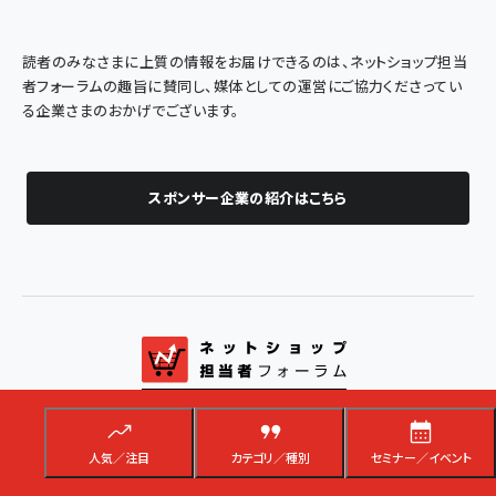
読者のみなさまに上質の情報をお届けできるのは、ネットショップ担当
者フォーラムの趣旨に賛同し、媒体としての運営にご協力くださってい
る企業さまのおかげでございます。
スポンサー企業の紹介はこちら
通販・ECの業界最新ニュースと実務に役立つ実践的な解説
人気／注目
カテゴリ／種別
セミナー／イベント
メルマガ
Facebook
X(エックス)
Bluesky
Googleニュ
RSS