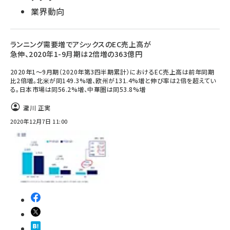
業界動向
ランニング需要増でアシックスのEC売上高が
急伸、2020年1-9月期は2倍増の363億円
2020年1～9月期（2020年第3四半期累計）におけるEC売上高は前年同期
比2倍増。北米が同149.3%増、欧州が131.4%増と伸び率は2倍を超えてい
る。日本市場は同56.2%増、中華圏は同53.8%増
瀧川 正実
2020年12月7日 11:00