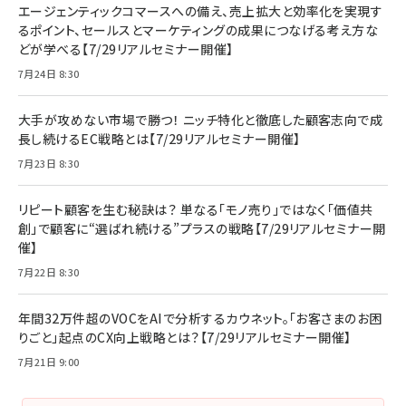
エージェンティックコマースへの備え、売上拡大と効率化を実現す
るポイント、セールスとマーケティングの成果につなげる考え方な
どが学べる【7/29リアルセミナー開催】
7月24日 8:30
大手が攻めない市場で勝つ！ ニッチ特化と徹底した顧客志向で成
長し続けるEC戦略とは【7/29リアルセミナー開催】
7月23日 8:30
リピート顧客を生む秘訣は？ 単なる「モノ売り」ではなく「価値共
創」で顧客に“選ばれ続ける”プラスの戦略【7/29リアルセミナー開
催】
7月22日 8:30
年間32万件超のVOCをAIで分析するカウネット。「お客さまのお困
りごと」起点のCX向上戦略とは？【7/29リアルセミナー開催】
7月21日 9:00