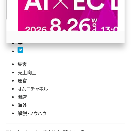
revico (739)
20
参加登録はこちら↑
集客
売上向上
運営
オムニチャネル
開店
海外
解説・ノウハウ