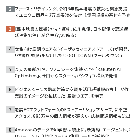
ファーストリテイリング、令和8年熊本地震の被災地緊急支援
でユニクロ商品を2万点寄贈を決定、1億円規模の寄付を予定
【熊本地震の影響】ヤマト運輸、佐川急便、日本郵便で配送遅
延や集配停止が発生（7/28時点）
女性向け空調ウェアを「イーザッカマニアストア―ズ」が開発、
「空調風神服」を採用した「COOL DOWN（クールダウン）」
楽天の最新AIやテクノロジーを体験できる「Rakuten AI
Optimism」、今日からスタート。パシフィコ横浜で開催
ビジネスシーンの酷暑対策に空調を活用――。「洋服の青山」が作
業服のイメージを払拭した「空調ウエア」を発売
老舗ECプラットフォームのEストアー「ショップサーブ」に不正
アクセス、885万件の個人情報が漏えい。店舗関連情報も流出
AmazonのデータでAI学習は禁止に。新規約「エージェントポ
リシー」でAI・自動化ツールの使用ルールが厳格化