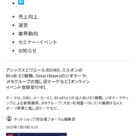
売上向上
運営
業界動向
セミナー・イベント
お知らせ
アシックスとワコールのOMO、ミルボンの
BtoB-EC戦略、SmartNewsのジオマーケ、
JFRグループの推し活マーケなど【オンライン
イベント登録受付中】
テーマは、OMO、メーカーEC、BtoBtoCの法人向けEC戦略、ジオマーケティ
ングによる新規獲得、JFRグループ（⼤丸・松坂屋・パルコ）が展開するeス
ポーツ事業と推し活マーケなど。
ネットショップ担当者フォーラム編集部
2025年7月30日 8:30