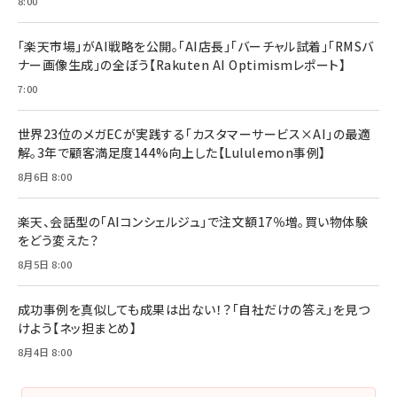
8:00
「楽天市場」がAI戦略を公開。「AI店長」「バーチャル試着」「RMSバ
ナー画像生成」の全ぼう【Rakuten AI Optimismレポート】
7:00
世界23位のメガECが実践する「カスタマーサービス×AI」の最適
解。3年で顧客満足度144%向上した【Lululemon事例】
8月6日 8:00
楽天、会話型の「AIコンシェルジュ」で注文額17％増。買い物体験
をどう変えた？
8月5日 8:00
成功事例を真似しても成果は出ない！？「自社だけの答え」を見つ
けよう【ネッ担まとめ】
8月4日 8:00