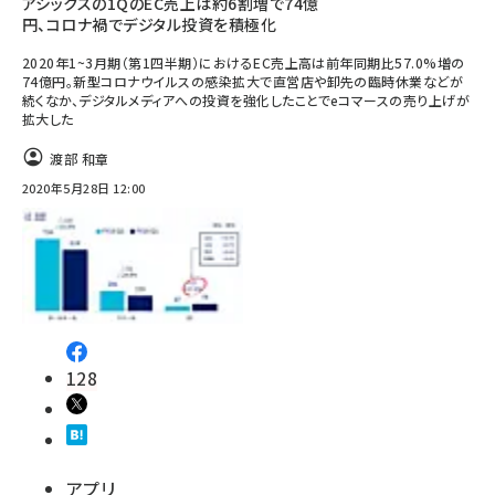
アシックスの1QのEC売上は約6割増で74億
円、コロナ禍でデジタル投資を積極化
2020年1~3月期（第1四半期）におけるEC売上高は前年同期比57.0%増の
74億円。新型コロナウイルスの感染拡大で直営店や卸先の臨時休業などが
続くなか、デジタルメディアへの投資を強化したことでeコマースの売り上げが
拡大した
渡部 和章
2020年5月28日 12:00
128
アプリ