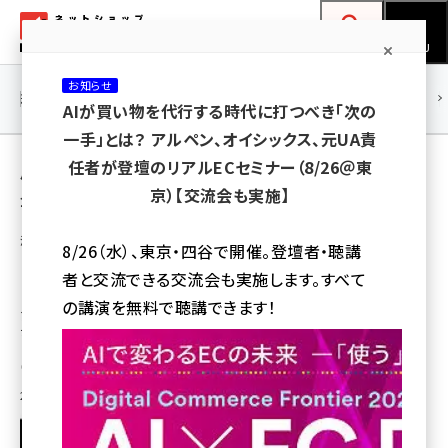
メ
ネットショップ担当者フォーラム
イ
検索
MENU
ン
お知らせ
コ
連載・特集
|
海外
海外情報
海外
AI
メタバース
AIが買い物を代行する時代に打つべき「次の
ン
一手」とは？ アルペン、オイシックス、元UA責
テ
用語「アシックス」 が使われている記事の一覧
任者が登壇のリアルECセミナー（8/26＠東
ン
京）【交流会も実施】
全 13 記事中 1 ～ 13 を表示中
ツ
amazon (2247)
に
海外のEC事情・戦略・マーケティング情報ウォッチ
8/26（水）、東京・四谷で開催。登壇者・聴講
「アマゾンとも競争できる」――アシックスがフィッ
yahoo (1901)
移
者と交流できる交流会も実施します。すべて
トネスアプリを買収した理由
動
楽天 (1871)
の講演を無料で聴講できます！
アシックスはユーザーとの接点を増やすために「Runkeeper」を買収、「私た
ちのブランドがいつも消費者の頭の片隅にあるようにしたい」と話す
ecbeing (1207)
Digital Commerce 360
アスクル (1119)
2017年10月19日 6:00
base (1075)
ビィ・フォアード (773)