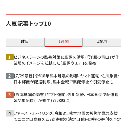
人気記事トップ10
昨日
1週間
1か月
ビジネスシーンの酷暑対策に空調を活用――。「洋服の青山」が作
業服のイメージを払拭した「空調ウエア」を発売
【7/29最新】令和8年熊本地震の影響、ヤマト運輸・佐川急便・
日本郵便が配送制限、熊本全域で集配停止や引受停止も
【熊本地震の影響】ヤマト運輸、佐川急便、日本郵便で配送遅
延や集配停止が発生（7/28時点）
ファーストリテイリング、令和8年熊本地震の被災地緊急支援
でユニクロ商品を2万点寄贈を決定、1億円規模の寄付を予定