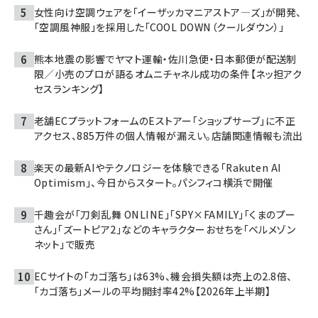
女性向け空調ウェアを「イーザッカマニアストア―ズ」が開発、
「空調風神服」を採用した「COOL DOWN（クールダウン）」
熊本地震の影響でヤマト運輸・佐川急便・日本郵便が配送制
限／小売のプロが語るオムニチャネル成功の条件【ネッ担アク
セスランキング】
老舗ECプラットフォームのEストアー「ショップサーブ」に不正
アクセス、885万件の個人情報が漏えい。店舗関連情報も流出
楽天の最新AIやテクノロジーを体験できる「Rakuten AI
Optimism」、今日からスタート。パシフィコ横浜で開催
千趣会が「刀剣乱舞 ONLINE」「SPY×FAMILY」「くまのプー
さん」「ズートピア2」などのキャラクターおせちを「ベルメゾン
ネット」で販売
ECサイトの「カゴ落ち」は63%、機会損失額は売上の2.8倍、
「カゴ落ち」メールの平均開封率42%【2026年上半期】