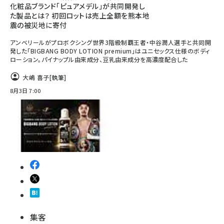
化粧品ブランド「ピュアメデル」が共同開発し
た製品とは？ 初回ロットは売上全額を熊本地
震の被災地に寄付
アンベリールがプロボクシング世界3階級制覇王者・中谷潤人選手と共同開
発した「BIGBANG BODY LOTION premium」はユニセックス仕様のボディ
ローション。パイナップル由来成分、豆乳由来成分を高濃度配合した
大嶋 喜子
[執筆]
8月3日 7:00
集客