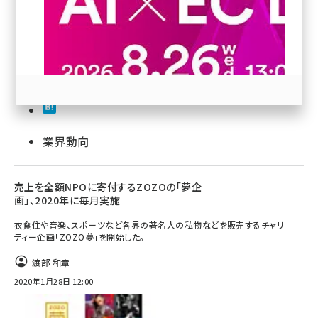
revico (737)
業界動向
参加登録はこちら↑
売上を全額NPOに寄付するZOZOの「夢企
画」、2020年に毎月実施
衣食住や音楽、スポーツなど各界の著名人の私物などを販売するチャリ
ティー企画「ZOZO夢」を開始した。
渡部 和章
2020年1月28日 12:00