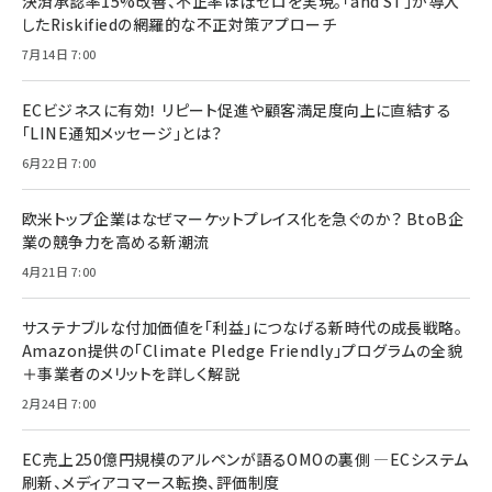
決済承認率15%改善、不正率ほぼゼロを実現。「and ST」が導入
したRiskifiedの網羅的な不正対策アプローチ
7月14日 7:00
ECビジネスに有効！ リピート促進や顧客満足度向上に直結する
「LINE通知メッセージ」とは？
6月22日 7:00
欧米トップ企業はなぜマーケットプレイス化を急ぐのか？ BtoB企
業の競争力を高める新潮流
4月21日 7:00
サステナブルな付加価値を「利益」につなげる新時代の成長戦略。
Amazon提供の「Climate Pledge Friendly」プログラムの全貌
＋事業者のメリットを詳しく解説
2月24日 7:00
EC売上250億円規模のアルペンが語るOMOの裏側 ―ECシステム
刷新、メディアコマース転換、評価制度