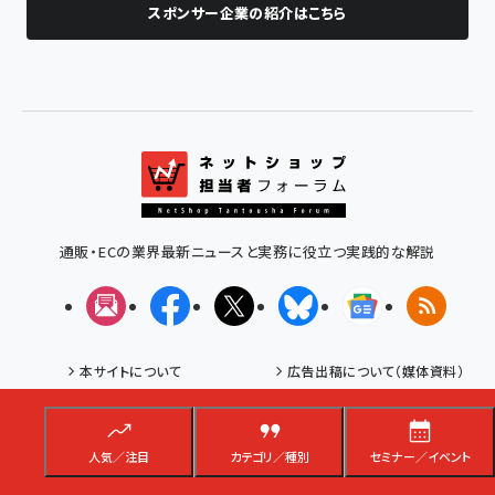
スポンサー企業の紹介はこちら
通販・ECの業界最新ニュースと実務に役立つ実践的な解説
メルマガ
Facebook
X(エックス)
Bluesky
Googleニュ
RSS
本サイトについて
広告出稿について（媒体資料）
お問い合わせ
利用規約
プライバシーポリシー
特定商取引法に基づく表示
会社概要
人気／注目
カテゴリ／種別
インプレスグループTOP
セミナー／イベント