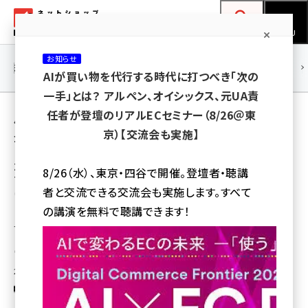
メ
ネットショップ担当者フォーラム
イ
検索
MENU
ン
お知らせ
コ
連載・特集
|
海外
海外情報
海外
AI
メタバース
AIが買い物を代行する時代に打つべき「次の
ン
一手」とは？ アルペン、オイシックス、元UA責
テ
用語「寄付」 が使われている記事の一覧
任者が登壇のリアルECセミナー（8/26＠東
ン
京）【交流会も実施】
全 14 記事中 1 ～ 14 を表示中
ツ
amazon (2236)
に
ZOZOが売上の1%と「Let's Start Today」
8/26（水）、東京・四谷で開催。登壇者・聴講
Tシャツの売上金すべてを台風15号の被災地
yahoo (1896)
移
者と交流できる交流会も実施します。すべて
に寄付するプロジェクトを開始
動
楽天 (1865)
の講演を無料で聴講できます！
「ZOZOTOWN」の売上高の1%、「Let's Start Today」Tシャツの売上金額
すべてを千葉県の自治体を通して被災地に寄付する
ecbeing (1204)
瀧川 正実
アスクル (1112)
2019年9月18日 7:00
base (1068)
ビィ・フォアード (769)