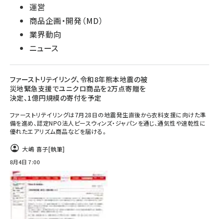
運営
商品企画・開発（MD）
業界動向
ニュース
ファーストリテイリング、令和8年熊本地震の被
災地緊急支援でユニクロ商品を2万点寄贈を
決定、1億円規模の寄付を予定
ファーストリテイリングは7月28日の地震発生直後から衣料支援に向けた準
備を進め、認定NPO法人ピースウィンズ・ジャパンを通じ、通気性や速乾性に
優れたエアリズム商品などを届ける。
大嶋 喜子
[執筆]
8月4日 7:00