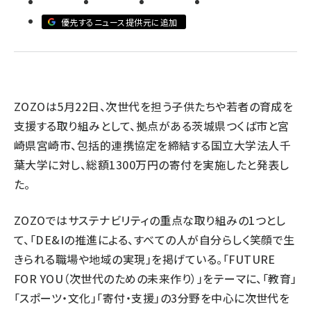
優先するニュース提供元に追加
revico (739)
ZOZOは5月22日、次世代を担う子供たちや若者の育成を
支援する取り組みとして、拠点がある茨城県つくば市と宮
崎県宮崎市、包括的連携協定を締結する国立大学法人千
参加登
葉大学に対し、総額1300万円の寄付を実施したと発表し
た。
ZOZOではサステナビリティの重点な取り組みの1つとし
て、「DE&Iの推進による、すべての人が自分らしく笑顔で生
きられる職場や地域の実現」を掲げている。「FUTURE
FOR YOU（次世代のための未来作り）」をテーマに、「教育」
「スポーツ・文化」「寄付・支援」の3分野を中心に次世代を