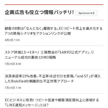
企画広告も役立つ情報バッチリ！
Sponsored
顧客の8割は「なんとなく」離脱する。ECリピート売上を最大化する
7つの鉄板シナリオをアクションリンクが公開
8月3日 7:00
ストア評価2.5→3.8へ！ 三陽商会の「SANYO公式アプリ」、リ
ニューアル成功の裏側とOMO戦略
7月29日 8:00
決済承認率15%改善、不正率ほぼゼロを実現。「and ST」が導入
したRiskifiedの網羅的な不正対策アプローチ
7月14日 7:00
ECビジネスに有効！ リピート促進や顧客満足度向上に直結する
「LINE通知メッセージ」とは？