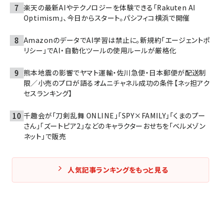
楽天の最新AIやテクノロジーを体験できる「Rakuten AI
Optimism」、今日からスタート。パシフィコ横浜で開催
AmazonのデータでAI学習は禁止に。新規約「エージェントポ
リシー」でAI・自動化ツールの使用ルールが厳格化
熊本地震の影響でヤマト運輸・佐川急便・日本郵便が配送制
限／小売のプロが語るオムニチャネル成功の条件【ネッ担アク
セスランキング】
千趣会が「刀剣乱舞 ONLINE」「SPY×FAMILY」「くまのプー
さん」「ズートピア2」などのキャラクターおせちを「ベルメゾン
ネット」で販売
人気記事ランキングをもっと見る