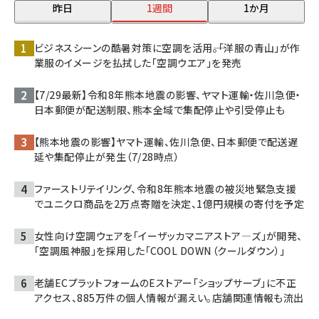
昨日
1週間
1か月
ビジネスシーンの酷暑対策に空調を活用――。「洋服の青山」が作
業服のイメージを払拭した「空調ウエア」を発売
【7/29最新】令和8年熊本地震の影響、ヤマト運輸・佐川急便・
日本郵便が配送制限、熊本全域で集配停止や引受停止も
【熊本地震の影響】ヤマト運輸、佐川急便、日本郵便で配送遅
延や集配停止が発生（7/28時点）
ファーストリテイリング、令和8年熊本地震の被災地緊急支援
でユニクロ商品を2万点寄贈を決定、1億円規模の寄付を予定
女性向け空調ウェアを「イーザッカマニアストア―ズ」が開発、
「空調風神服」を採用した「COOL DOWN（クールダウン）」
老舗ECプラットフォームのEストアー「ショップサーブ」に不正
アクセス、885万件の個人情報が漏えい。店舗関連情報も流出