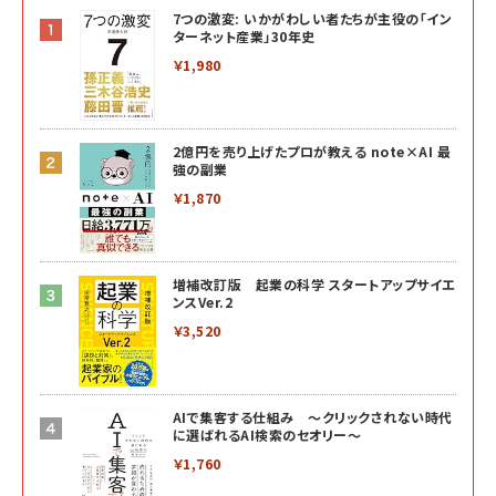
7つの激変: いかがわしい者たちが主役の「イン
ターネット産業」30年史
￥1,980
2億円を売り上げたプロが教える note×AI 最
強の副業
￥1,870
増補改訂版 起業の科学 スタートアップサイエ
ンスVer.2
￥3,520
AIで集客する仕組み ～クリックされない時代
に選ばれるAI検索のセオリー～
￥1,760