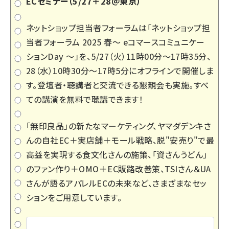
ECセミナー（5/27＋28＠東京）
ネットショップ担当者フォーラムは「
ネットショップ担
当者フォーラム 2025 春～ eコマースコミュニケー
ションDay ～
」を、5/27（火）11時00分～17時35分、
28（水）10時30分～17時5分にオフラインで開催しま
す。登壇者・聴講者と交流できる懇親会も実施。すべ
ての講演を無料で聴講できます！
「無印良品」の新たなマーケティング、ヤマダデンキさ
んの自社EC＋実店舗＋モール戦略、脱"安売り"で最
高益を実現する食文化さんの施策、「資さんうどん」
のファン作り＋OMO＋EC販路改善策、TSIさん＆UA
さんが語るアパレルECの未来など、さまざまなセッ
ションをご用意しています。