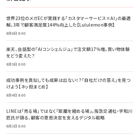
￥1,100
ドリルを売るには穴を売れ
経営メモ 16年の起業家人生で得た知見
世界23位のメガECが実践する「カスタマーサービス×AI」の最適
anan(アンアン)2026/07/08号 No.2502[2026
￥1,815
￥2,750
解。3年で顧客満足度144%向上した【Lululemon事例】
年後半、あなたの恋と運命／山田涼介]
￥880
8月6日 8:00
Brand Shift(ブランド・シフト): 「信頼」で選ばれ
影響力の武器［新版］：人を動かす七つの原理
る時代の成長戦略
￥3,190
ママ投資家が育休中に１億貯めた株式投資
楽天、会話型の「AIコンシェルジュ」で注文額17％増。買い物体験
￥2,420
￥1,870
をどう変えた？
フィードバック経営 「沈黙の組織」から「高め合う
8月5日 8:00
マーケティングの真実 P&G・グリコで学んだ失敗
組織」へ
と成長の法則
組織の成果を最大化する ルールのデザイン
￥3,080
￥2,200
成功事例を真似しても成果は出ない！？「自社だけの答え」を見つ
￥1,980
けよう【ネッ担まとめ】
8月4日 8:00
Amazonランキングをもっと見る
Amazonランキングをもっと見る
Amazonランキングをもっと見る
LINEは「売る場」ではなく「距離を縮める場」。阪急交通社・宇和川
匠氏が語る、顧客の意思決定を支えるデジタル戦略
8月3日 8:00