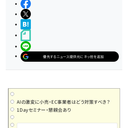
シェアする
ポストする
>ブクマする
noteで書く
LINEで送る
優先するニュース提供元にネッ担を追加
AIの激変に小売・EC事業者はどう対策すべき？
1Dayセミナー・懇親会あり