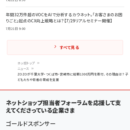
年間32万件超のVOCをAIで分析するカウネット。「お客さまのお困
りごと」起点のCX向上戦略とは？【7/29リアルセミナー開催】
7月21日 9:00
すべて見る
ネッ担トップ
ニュース
パ
ZOZOが千葉大学・つくば市・宮崎市に総額1300万円を寄付、その理由は？ 子
どもたちや若者の育成を支援
ン
く
ず
ネットショップ担当者フォーラムを応援して支
えてくださっている企業さま
ゴールドスポンサー