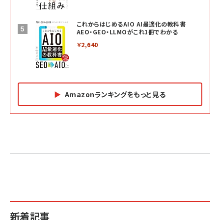
これからはじめるAIO AI最適化の教科書
AEO・GEO・LLMOがこれ1冊でわかる
￥2,640
Amazonランキングをもっと見る
Amazon マーケティング・セールス全般関連書籍 の
Amazon ビジネス・経済関連書籍 の売れ筋ランキン
Amazon 経営戦略関連書籍 の売れ筋ランキング
売れ筋ランキング
グ
更新日時：2026/06/26 19:05
更新日時：2026/06/26 19:05
更新日時：2026/06/26 19:05
2億円を売り上げたプロが教える note×AI 最強の
anan(アンアン)2026/07/01号 No.2501[魅せる
ベインキャピタル 企業価値向上力の秘密
副業
カラダ2026／宮舘涼太]
￥2,640
￥1,870
￥880
イシューからはじめよ［改訂版］――知的生産の「シンプ
小さな会社は戦略が9割
anan(アンアン)2026/06/24号 No.2500増刊
ルな本質」
スペシャルエディション[王道エンタメの矜持／
￥1,980
新着記事
BTS]
￥2,200