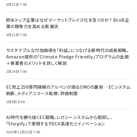
6月22日 7:00
欧米トップ企業はなぜマーケットプレイス化を急ぐのか？ BtoB企
業の競争力を高める新潮流
4月21日 7:00
サステナブルな付加価値を「利益」につなげる新時代の成長戦略。
Amazon提供の「Climate Pledge Friendly」プログラムの全貌
＋事業者のメリットを詳しく解説
2月24日 7:00
EC売上250億円規模のアルペンが語るOMOの裏側 ―ECシステム
刷新、メディアコマース転換、評価制度
2月4日 8:00
AI時代を勝ち抜くEC戦略。レガシーシステムから脱却し、
「Shopify」で実現するPDCA高速化とイノベーション
2025年12月23日 7:00