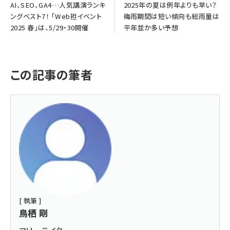
AI、SEO、GA4…人気講演ランキ
2025年の夏は例年よりも早い？
ングベスト7！ 「Web担イベント
梅雨期間は短い傾向も総雨量は
2025 春」は、5/29・30開催
平年並か多い予想
この記事の筆者
[ 執筆 ]
鳥栖 剛