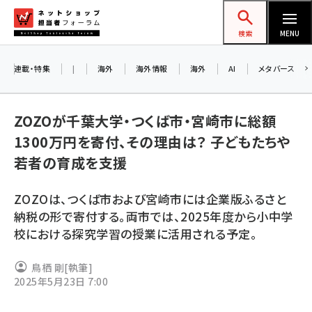
メ
ネットショップ担当者フォーラム
イ
検索
MENU
ン
コ
連載・特集
|
海外
海外情報
海外
AI
メタバース
お知ら
ン
AI
テ
アルペ
ZOZOが千葉大学・つくば市・宮崎市に総額
ン
1300万円を寄付、その理由は？ 子どもたちや
ツ
amazon (2246)
若者の育成を支援
に
8/2
yahoo (1900)
移
交流会
ZOZOは、つくば市および宮崎市には企業版ふるさと
動
楽天 (1871)
納税の形で寄付する。両市では、2025年度​​か​​ら​​小中学
校における探究学習の授業に活用される予定。
ecbeing (1207)
アスクル (1119)
鳥栖 剛
[執筆]
2025年5月23日 7:00
base (1071)
ビィ・フォアード (773)