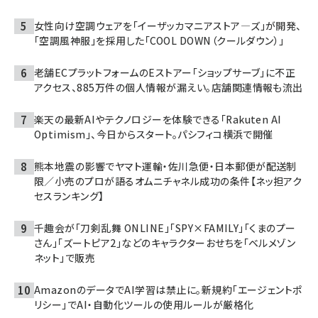
女性向け空調ウェアを「イーザッカマニアストア―ズ」が開発、
「空調風神服」を採用した「COOL DOWN（クールダウン）」
老舗ECプラットフォームのEストアー「ショップサーブ」に不正
アクセス、885万件の個人情報が漏えい。店舗関連情報も流出
楽天の最新AIやテクノロジーを体験できる「Rakuten AI
Optimism」、今日からスタート。パシフィコ横浜で開催
熊本地震の影響でヤマト運輸・佐川急便・日本郵便が配送制
限／小売のプロが語るオムニチャネル成功の条件【ネッ担アク
セスランキング】
千趣会が「刀剣乱舞 ONLINE」「SPY×FAMILY」「くまのプー
さん」「ズートピア2」などのキャラクターおせちを「ベルメゾン
ネット」で販売
AmazonのデータでAI学習は禁止に。新規約「エージェントポ
リシー」でAI・自動化ツールの使用ルールが厳格化