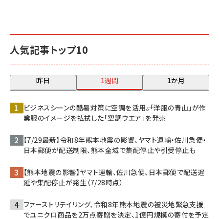
人気記事トップ10
昨日
1週間
1か月
ビジネスシーンの酷暑対策に空調を活用――。「洋服の青山」が作
業服のイメージを払拭した「空調ウエア」を発売
【7/29最新】令和8年熊本地震の影響、ヤマト運輸・佐川急便・
日本郵便が配送制限、熊本全域で集配停止や引受停止も
【熊本地震の影響】ヤマト運輸、佐川急便、日本郵便で配送遅
延や集配停止が発生（7/28時点）
ファーストリテイリング、令和8年熊本地震の被災地緊急支援
でユニクロ商品を2万点寄贈を決定、1億円規模の寄付を予定