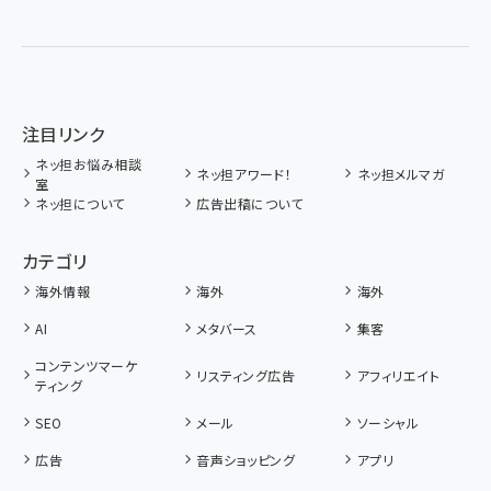
注目リンク
ネッ担お悩み相談
ネッ担アワード！
ネッ担メルマガ
室
ネッ担について
広告出稿について
カテゴリ
海外情報
海外
海外
AI
メタバース
集客
コンテンツマーケ
リスティング広告
アフィリエイト
ティング
SEO
メール
ソーシャル
広告
音声ショッピング
アプリ