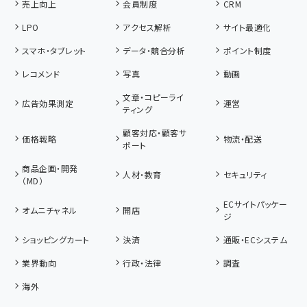
売上向上
会員制度
CRM
LPO
アクセス解析
サイト最適化
スマホ・タブレット
データ・競合分析
ポイント制度
レコメンド
写真
動画
文章・コピーライ
広告効果測定
運営
ティング
顧客対応・顧客サ
価格戦略
物流・配送
ポート
商品企画・開発
人材・教育
セキュリティ
（MD）
ECサイトパッケー
オムニチャネル
開店
ジ
ショッピングカート
決済
通販・ECシステム
業界動向
行政・法律
調査
海外