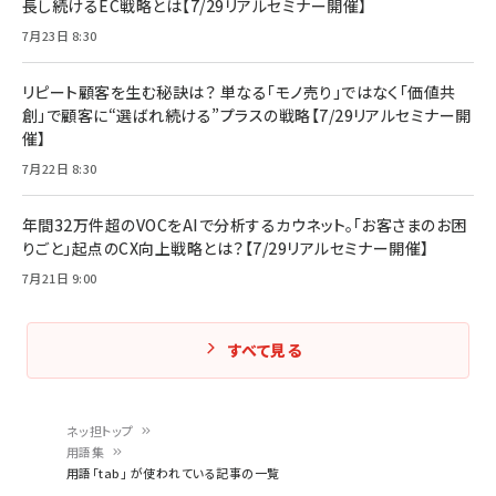
長し続けるEC戦略とは【7/29リアルセミナー開催】
7月23日 8:30
リピート顧客を生む秘訣は？ 単なる「モノ売り」ではなく「価値共
創」で顧客に“選ばれ続ける”プラスの戦略【7/29リアルセミナー開
催】
7月22日 8:30
年間32万件超のVOCをAIで分析するカウネット。「お客さまのお困
りごと」起点のCX向上戦略とは？【7/29リアルセミナー開催】
7月21日 9:00
すべて見る
ネッ担トップ
用語集
パ
用語「tab」 が使われている記事の一覧