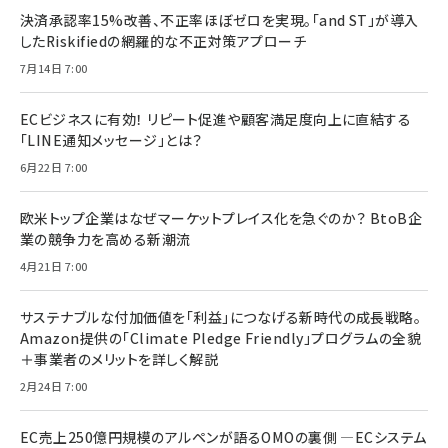
決済承認率15%改善、不正率ほぼゼロを実現。「and ST」が導入
したRiskifiedの網羅的な不正対策アプローチ
7月14日 7:00
ECビジネスに有効！ リピート促進や顧客満足度向上に直結する
「LINE通知メッセージ」とは？
6月22日 7:00
欧米トップ企業はなぜマーケットプレイス化を急ぐのか？ BtoB企
業の競争力を高める新潮流
4月21日 7:00
サステナブルな付加価値を「利益」につなげる新時代の成長戦略。
Amazon提供の「Climate Pledge Friendly」プログラムの全貌
＋事業者のメリットを詳しく解説
2月24日 7:00
EC売上250億円規模のアルペンが語るOMOの裏側 ―ECシステム