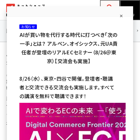
メ
ネットショップ担当者フォーラム
イ
検索
MENU
ン
お知らせ
コ
連載・特集
|
海外
海外情報
海外
AI
メタバース
AIが買い物を代行する時代に打つべき「次の
ン
一手」とは？ アルペン、オイシックス、元UA責
テ
用語「tab」 が使われている記事の一覧
任者が登壇のリアルECセミナー（8/26＠東
ン
京）【交流会も実施】
全 3 記事中 1 ～ 3 を表示中
ツ
amazon (2244)
に
千趣会と松屋銀座も利用、店頭にない商品を
8/26（水）、東京・四谷で開催。登壇者・聴講
取り寄せ試着・購入できるサービスをtabが開
yahoo (1899)
移
者と交流できる交流会も実施します。すべて
始
動
楽天 (1871)
の講演を無料で聴講できます！
通販・ECサイトで扱う商品などを店舗に取り寄せ、実店舗で商品を試着・購
入できるモバイルウェブサービスを11月6日からスタート
ecbeing (1207)
瀧川 正実
アスクル (1117)
2014年10月30日 16:30
base (1071)
ビィ・フォアード (773)