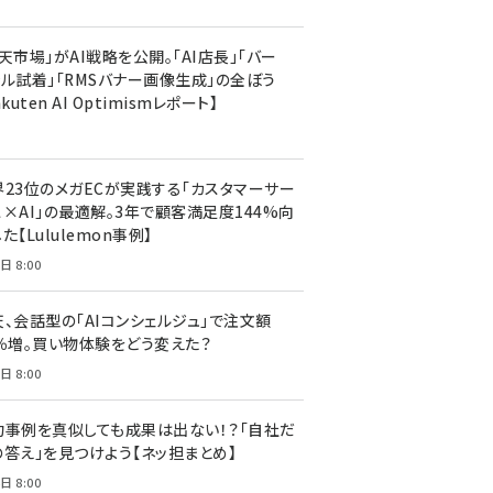
天市場」がAI戦略を公開。「AI店長」「バー
ャル試着」「RMSバナー画像生成」の全ぼう
akuten AI Optimismレポート】
界23位のメガECが実践する「カスタマーサー
ス×AI」の最適解。3年で顧客満足度144%向
た【Lululemon事例】
日 8:00
天、会話型の「AIコンシェルジュ」で注文額
7％増。買い物体験をどう変えた？
日 8:00
功事例を真似しても成果は出ない！？「自社だ
の答え」を見つけよう【ネッ担まとめ】
日 8:00