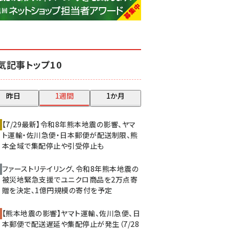
base (1075)
ビィ・フォアード (773)
revico (739)
気記事トップ10
昨日
1週間
1か月
【7/29最新】令和8年熊本地震の影響、ヤマ
ト運輸・佐川急便・日本郵便が配送制限、熊
本全域で集配停止や引受停止も
ファーストリテイリング、令和8年熊本地震の
被災地緊急支援でユニクロ商品を2万点寄
贈を決定、1億円規模の寄付を予定
【熊本地震の影響】ヤマト運輸、佐川急便、日
本郵便で配送遅延や集配停止が発生（7/28