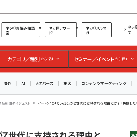
プ担当者フォーラム
ネッ
ネッ担お悩み相談
ネッ担アワー
ネッ担メルマ
て
室
ド！
ガ
カテゴリ／種別
セミナー／イベント
から探す
から探す
海外
AI
メタバース
集客
コンテンツマーケティング
通販新聞ダイジェスト
イーベイの「Qoo10」がZ世代に支持される理由とは？ 「失敗し
」がZ世代に支持される理由と