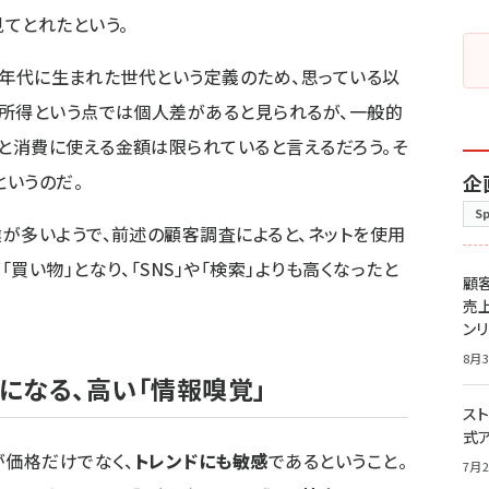
てとれたという。
10年代に生まれた世代という定義のため、思っている以
分所得という点では個人差があると見られるが、一般的
と消費に使える金額は限られていると言えるだろう。そ
）というのだ。
企
S
が多いようで、前述の顧客調査によると、ネットを使用
買い物」となり、「SNS」や「検索」よりも高くなったと
顧
売
ン
8月3
になる、高い「情報嗅覚」
スト
式
が価格だけでなく、
トレンドにも敏感
であるということ。
7月2