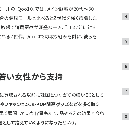
ルの「Qoo10」では、メイン顧客が20代～30
競合の仮想モールと比べるとZ世代を強く意識した
に敏感で消費意欲が旺盛な一方、“コスパ”に対す
れるZ世代。Qoo10での取り組みを例に、彼らを
。
若い女性から支持
ayに買収される以前に韓国とつながりの強いECとして
やファッション、K-POP関連グッズなどを多く取り
ち早く展開していた背景もあり、品ぞろえの効果と合わ
層として抱えていくようになった
という。