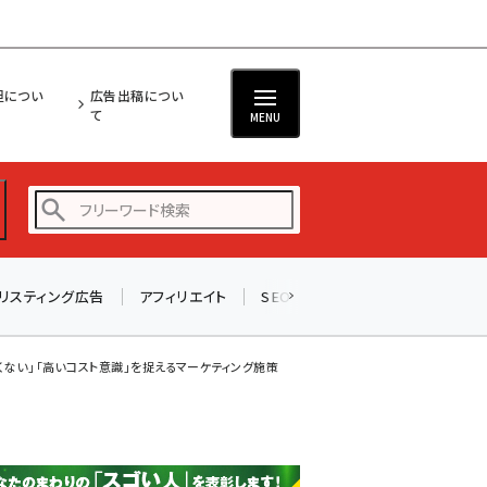
担につい
広告出稿につい
て
MENU
リスティング広告
アフィリエイト
SEO
メール
ソーシャル
amazon (2247)
yahoo (1901)
たくない」「高いコスト意識」を捉えるマーケティング施策
楽天 (1871)
ecbeing (1207)
アスクル (1119)