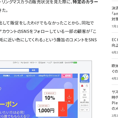
ーリングマスカラの販売状況を見た際に、
特定のカラー
決
きた。
「a
対
出して販促をしたわけでもなかったことから、同社で
7月1
アカウントのSNSをフォローしている一部の顧客が「こ
毛に近い色にしてくれる」という趣旨のコメントをSNS
E
向
6月2
欧
ぐ
4月2
サ
時代
Pl
の
2月2