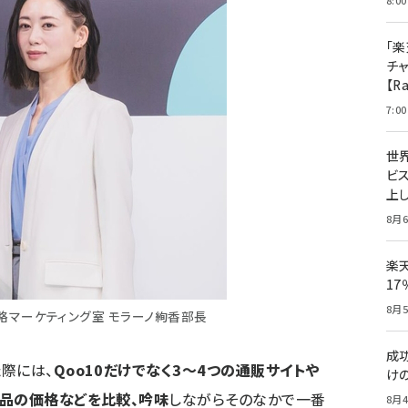
8:00
「楽
チ
【R
7:00
世
ビ
上し
8月6
楽
1
8月5
略マーケティング室 モラーノ絢香部長
成
際には、
Qoo10だけでなく3～4つの通販サイトや
け
商品の価格などを比較、吟味
しながらそのなかで一番
8月4