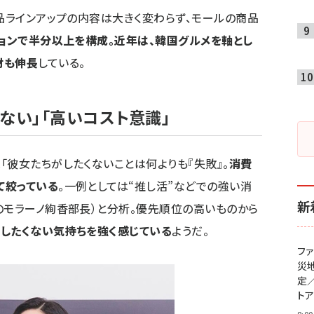
商品ラインアップの内容は大きく変わらず、モールの商品
ションで半分以上を構成。近年は、韓国グルメを軸とし
材も伸長
している。
ない」「高いコスト意識」
「彼女たちがしたくないことは何よりも『失敗』。
消費
て絞っている
。一例としては“推し活”などでの強い消
新
のモラーノ絢香部長）と分析。優先順位の高いものから
したくない気持ちを強く感じている
ようだ。
フ
災
定
ト