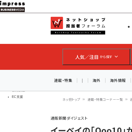
メ
イ
EC担当者
ネットショッ
ン
Web担当者
コ
製品導入
ン
企業IT
ソフト開発
テ
IoT・AI
人気／注目
から探す
ン
DCクラウド
研究・調査
ツ
エネルギー
に
連載・特集
|
海外
海外情報
ドローン
移
教育講座
EC支援
動
ネッ担トップ
連載・特集コーナー一覧
パ
通販新聞ダイジェスト
ン
イーベイの「Qoo10