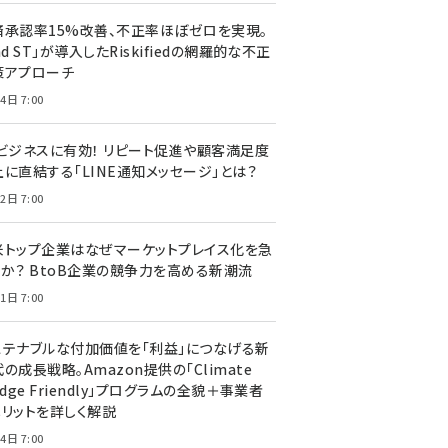
済承認率15%改善、不正率ほぼゼロを実現。
nd ST」が導入したRiskifiedの網羅的な不正
策アプローチ
4日 7:00
Cビジネスに有効！ リピート促進や顧客満足度
上に直結する「LINE通知メッセージ」とは？
2日 7:00
米トップ企業はなぜマーケットプレイス化を急
のか？ BtoB企業の競争力を高める新潮流
1日 7:00
ステナブルな付加価値を「利益」につなげる新
の成長戦略。Amazon提供の「Climate
edge Friendly」プログラムの全貌＋事業者
メリットを詳しく解説
4日 7:00