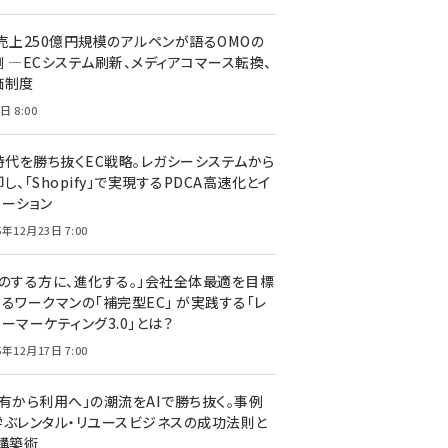
C売上250億円規模のアルペンが語るOMOの
側 ―ECシステム刷新、メディアコマース転換、
価制度
日 8:00
I時代を勝ち抜くEC戦略。レガシーシステムから
し、「Shopify」で実現するPDCA高速化とイ
ベーション
5年12月23日 7:00
声のする方に、進化する。」会社全体最適を目標
するワークマンの「補完型EC」 が実践する「レ
ーマーケティング3.0」とは？
5年12月17日 7:00
所有から利用へ」の潮流をAIで勝ち抜く。事例
学ぶレンタル・リユースビジネスの成功法則と
C構築術