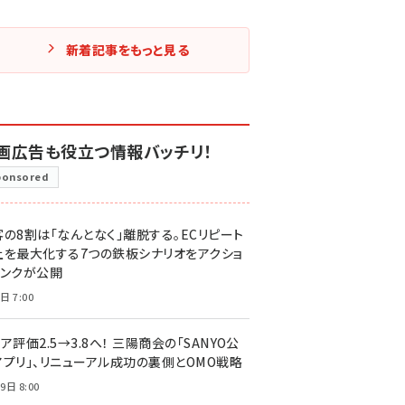
新着記事をもっと見る
画広告も役立つ情報バッチリ！
ponsored
客の8割は「なんとなく」離脱する。ECリピート
上を最大化する7つの鉄板シナリオをアクショ
リンクが公開
日 7:00
ア評価2.5→3.8へ！ 三陽商会の「SANYO公
アプリ」、リニューアル成功の裏側とOMO戦略
9日 8:00