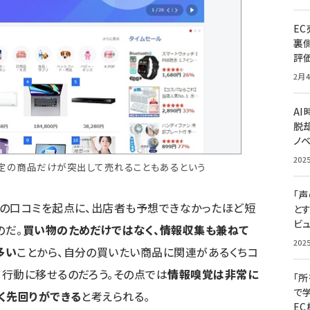
E
裏
評
2月4
A
脱却
ノ
202
て特定の商品だけが突出して売れることもあるという
「
つの口コミを起点に、出店者も予想できなかったほど短
と
ビュ
のだ。
買い物のためだけではなく、情報収集も兼ねて
202
多い
ことから、自分の買いたい商品に関連があるくちコ
行動に移せるのだろう。その点では
情報嗅覚は非常に
「
で
く先回りができる
と考えられる。
E