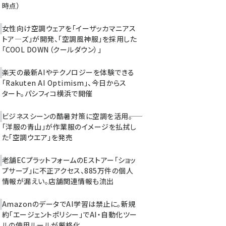
時点）
女性向け空調ウェアを「イーザッカマニアス
トア―ズ」が開発、「空調風神服」を採用した
「COOL DOWN（クールダウン）」
楽天の最新AIやテクノロジーを体験できる
「Rakuten AI Optimism」、今日からス
タート。パシフィコ横浜で開催
ビジネスシーンの酷暑対策に空調を活用――。
「洋服の青山」が作業服のイメージを払拭し
た「空調ウエア」を発売
老舗ECプラットフォームのEストアー「ショッ
プサーブ」に不正アクセス、885万件の個人
情報が漏えい。店舗関連情報も流出
AmazonのデータでAI学習は禁止に。新規
約「エージェントポリシー」でAI・自動化ツー
ルの使用ルールが厳格化