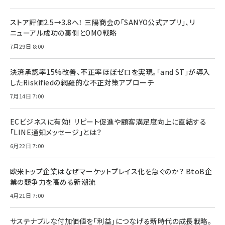
ストア評価2.5→3.8へ！ 三陽商会の「SANYO公式アプリ」、リ
ニューアル成功の裏側とOMO戦略
7月29日 8:00
決済承認率15%改善、不正率ほぼゼロを実現。「and ST」が導入
したRiskifiedの網羅的な不正対策アプローチ
7月14日 7:00
ECビジネスに有効！ リピート促進や顧客満足度向上に直結する
「LINE通知メッセージ」とは？
6月22日 7:00
欧米トップ企業はなぜマーケットプレイス化を急ぐのか？ BtoB企
業の競争力を高める新潮流
4月21日 7:00
サステナブルな付加価値を「利益」につなげる新時代の成長戦略。