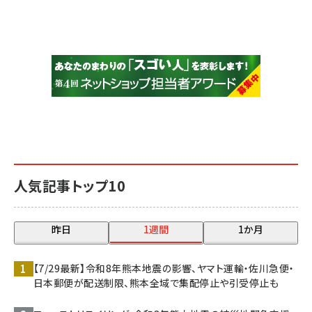
人気記事トップ10
昨日
1週間
1か月
【7/29最新】令和8年熊本地震の影響、ヤマト運輸・佐川急便・
日本郵便が配送制限、熊本全域で集配停止や引受停止も