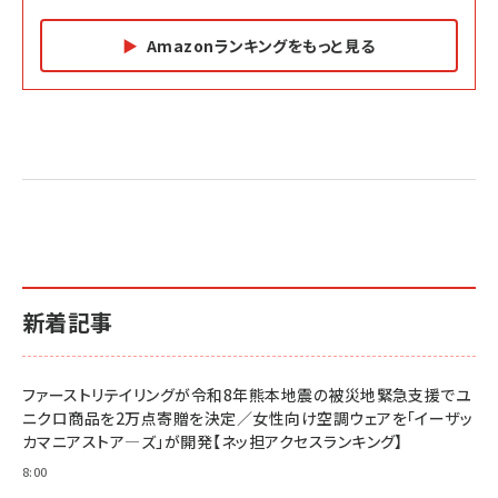
Amazonランキングをもっと見る
Amazon マーケティング・セールス全般関連書籍 の
Amazon ビジネス・経済関連書籍 の売れ筋ランキン
Amazon 経営戦略関連書籍 の売れ筋ランキング
売れ筋ランキング
グ
更新日時：2026/06/26 19:05
更新日時：2026/06/26 19:05
更新日時：2026/06/26 19:05
2億円を売り上げたプロが教える note×AI 最強の
anan(アンアン)2026/07/01号 No.2501[魅せる
ベインキャピタル 企業価値向上力の秘密
副業
カラダ2026／宮舘涼太]
￥2,640
￥1,870
￥880
イシューからはじめよ［改訂版］――知的生産の「シンプ
小さな会社は戦略が9割
anan(アンアン)2026/06/24号 No.2500増刊
ルな本質」
スペシャルエディション[王道エンタメの矜持／
￥1,980
新着記事
BTS]
￥2,200
￥1,100
ドリルを売るには穴を売れ
経営メモ 16年の起業家人生で得た知見
ファーストリテイリングが令和8年熊本地震の被災地緊急支援でユ
anan(アンアン)2026/07/08号 No.2502[2026
￥1,815
￥2,750
ニクロ商品を2万点寄贈を決定／女性向け空調ウェアを「イーザッ
年後半、あなたの恋と運命／山田涼介]
カマニアストア―ズ」が開発【ネッ担アクセスランキング】
￥880
Brand Shift(ブランド・シフト): 「信頼」で選ばれ
影響力の武器［新版］：人を動かす七つの原理
8:00
る時代の成長戦略
￥3,190
ママ投資家が育休中に１億貯めた株式投資