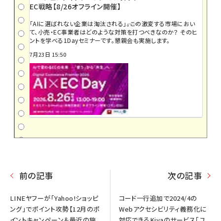
EC戦略【8/26オフライン開催】
「AIに選ばれない企業は淘汰される」――。この激変する市場におい
て、小売・EC事業者はどのような対策を打つべきなのか？ そのヒ
ントを学べる1Dayセミナーです。懇親会も実施します。
7月23日 15:50
前の記事
次の記事
LINEヤフーが「Yahoo!ショッピ
コード一行追加で2024/4の
ング」でポイント攻勢【12月のポ
Webアクセシビリティ義務化に
イントキャンペーン＆最近の施
対応できるKivaのサービス「ユ