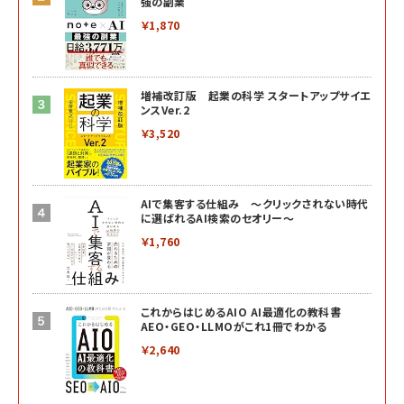
強の副業
￥1,870
増補改訂版 起業の科学 スタートアップサイエ
ンスVer.2
￥3,520
AIで集客する仕組み ～クリックされない時代
に選ばれるAI検索のセオリー～
￥1,760
これからはじめるAIO AI最適化の教科書
AEO・GEO・LLMOがこれ1冊でわかる
￥2,640