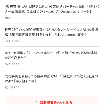
￥2,420
￥1,870
「楽天市場」がAI戦略を公開。「AI店長」「バーチャル試着」「RMSバ
ナー画像生成」の全ぼう【Rakuten AI Optimismレポート】
フィードバック経営 「沈黙の組織」から「高め合う
マーケティングの真実 P&G・グリコで学んだ失敗
組織」へ
と成長の法則
7:00
組織の成果を最大化する ルールのデザイン
￥3,080
￥2,200
￥1,980
世界23位のメガECが実践する「カスタマーサービス×AI」の最適
解。3年で顧客満足度144%向上した【Lululemon事例】
Amazonランキングをもっと見る
Amazonランキングをもっと見る
8月6日 8:00
Amazonランキングをもっと見る
楽天、会話型の「AIコンシェルジュ」で注文額17％増。買い物体験
をどう変えた？
8月5日 8:00
成功事例を真似しても成果は出ない！？「自社だけの答え」を見つ
けよう【ネッ担まとめ】
8月4日 8:00
新着記事をもっと見る