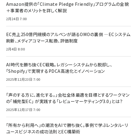
Amazon提供の「Climate Pledge Friendly」プログラムの全貌
＋事業者のメリットを詳しく解説
2月24日 7:00
EC売上250億円規模のアルペンが語るOMOの裏側 ―ECシステム
刷新、メディアコマース転換、評価制度
2月4日 8:00
AI時代を勝ち抜くEC戦略。レガシーシステムから脱却し、
「Shopify」で実現するPDCA高速化とイノベーション
2025年12月23日 7:00
「声のする方に、進化する。」会社全体最適を目標とするワークマン
の「補完型EC」 が実践する「レビューマーケティング3.0」とは？
2025年12月17日 7:00
「所有から利用へ」の潮流をAIで勝ち抜く。事例で学ぶレンタル・リ
ユースビジネスの成功法則とEC構築術