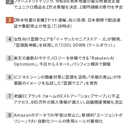
ファーストリテイリング、令和8年熊本地震の被災地緊急支援
でユニクロ商品を2万点寄贈を決定、1億円規模の寄付を予定
【熊本地震の影響】ヤマト運輸、佐川急便、日本郵便で配送遅
延や集配停止が発生（7/28時点）
女性向け空調ウェアを「イーザッカマニアストア―ズ」が開発、
「空調風神服」を採用した「COOL DOWN（クールダウン）」
楽天の最新AIやテクノロジーを体験できる「Rakuten AI
Optimism」、今日からスタート。パシフィコ横浜で開催
ビジネスシーンの酷暑対策に空調を活用――。「洋服の青山」が作
業服のイメージを払拭した「空調ウエア」を発売
老舗ECプラットフォームのEストアー「ショップサーブ」に不正
アクセス、885万件の個人情報が漏えい。店舗関連情報も流出
AmazonのデータでAI学習は禁止に。新規約「エージェントポ
リシー」でAI・自動化ツールの使用ルールが厳格化