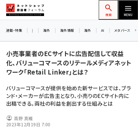
メ
ネットショップ担当者フォーラム
イ
検索
MENU
ン
コ
連載・特集
|
海外
海外情報
海外
AI
メタバース
ン
お
テ
A
小売事業者のECサイトに広告配信して収益
ン
ア
化、バリューコマースのリテールメディアネット
ツ
amazon (2247)
ワーク「Retail Linker」とは？
に
yahoo (1900)
8
移
バリューコマースが提供を始めた新サービスでは、ブラ
交
動
楽天 (1871)
ンド・メーカーが広告主となり、小売りのECサイト内に
出稿できる。両社の利益を創出する仕組みとは
ecbeing (1207)
アスクル (1119)
高野 真維
2023年12月19日 7:00
base (1074)
ビィ・フォアード (773)