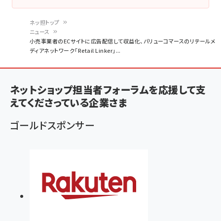
ネッ担トップ
ニュース
パ
小売事業者のECサイトに広告配信して収益化、バリューコマースのリテールメ
ディアネットワーク「Retail Linker」...
ン
く
ず
ネットショップ担当者フォーラムを応援して支
えてくださっている企業さま
ゴールドスポンサー