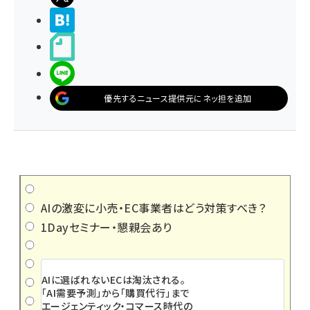
>ブクマする
noteで書く
LINEで送る
優先するニュース提供元にネッ担を追加
AIの激変に小売・EC事業者はどう対策すべき？
1Dayセミナー・懇親会あり
AIに選ばれないECは淘汰される。
「AI需要予測」から「購買代行」まで
エージェンティック・コマース時代の