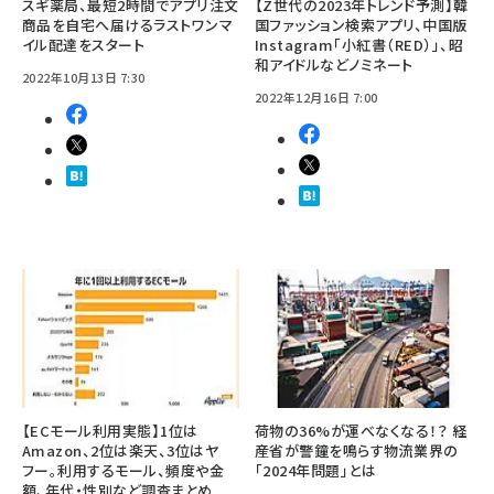
スギ薬局、最短2時間でアプリ注文
【Z世代の2023年トレンド予測】韓
商品を自宅へ届けるラストワンマ
国ファッション検索アプリ、中国版
イル配達をスタート
Instagram「小紅書（RED）」、昭
和アイドルなどノミネート
2022年10月13日 7:30
2022年12月16日 7:00
【ECモール利用実態】1位は
荷物の36%が運べなくなる！？ 経
Amazon、2位は楽天、3位はヤ
産省が警鐘を鳴らす物流業界の
フー。利用するモール、頻度や金
「2024年問題」とは
額、年代・性別など調査まとめ