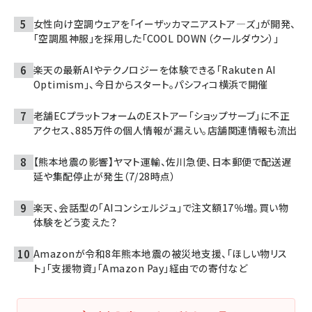
女性向け空調ウェアを「イーザッカマニアストア―ズ」が開発、
「空調風神服」を採用した「COOL DOWN（クールダウン）」
楽天の最新AIやテクノロジーを体験できる「Rakuten AI
Optimism」、今日からスタート。パシフィコ横浜で開催
老舗ECプラットフォームのEストアー「ショップサーブ」に不正
アクセス、885万件の個人情報が漏えい。店舗関連情報も流出
【熊本地震の影響】ヤマト運輸、佐川急便、日本郵便で配送遅
延や集配停止が発生（7/28時点）
楽天、会話型の「AIコンシェルジュ」で注文額17％増。買い物
体験をどう変えた？
Amazonが令和8年熊本地震の被災地支援、「ほしい物リス
ト」「支援物資」「Amazon Pay」経由での寄付など