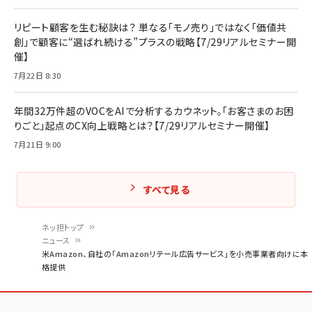
リピート顧客を生む秘訣は？ 単なる「モノ売り」ではなく「価値共
創」で顧客に“選ばれ続ける”プラスの戦略【7/29リアルセミナー開
催】
7月22日 8:30
年間32万件超のVOCをAIで分析するカウネット。「お客さまのお困
りごと」起点のCX向上戦略とは？【7/29リアルセミナー開催】
7月21日 9:00
すべて見る
ネッ担トップ
ニュース
パ
米Amazon、自社の「Amazonリテール広告サービス」を小売事業者向けに本
格提供
ン
く