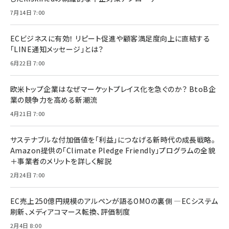
7月14日 7:00
ECビジネスに有効！ リピート促進や顧客満足度向上に直結する
「LINE通知メッセージ」とは？
6月22日 7:00
欧米トップ企業はなぜマーケットプレイス化を急ぐのか？ BtoB企
業の競争力を高める新潮流
4月21日 7:00
サステナブルな付加価値を「利益」につなげる新時代の成長戦略。
Amazon提供の「Climate Pledge Friendly」プログラムの全貌
＋事業者のメリットを詳しく解説
2月24日 7:00
EC売上250億円規模のアルペンが語るOMOの裏側 ―ECシステム
刷新、メディアコマース転換、評価制度
2月4日 8:00