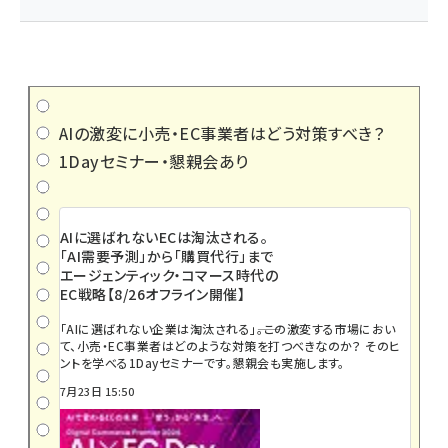
AIの激変に小売・EC事業者はどう対策すべき？
1Dayセミナー・懇親会あり
AIに選ばれないECは淘汰される。
「AI需要予測」から「購買代行」まで
エージェンティック・コマース時代の
EC戦略【8/26オフライン開催】
「AIに選ばれない企業は淘汰される」――。この激変する市場におい
て、小売・EC事業者はどのような対策を打つべきなのか？ そのヒ
ントを学べる1Dayセミナーです。懇親会も実施します。
7月23日 15:50