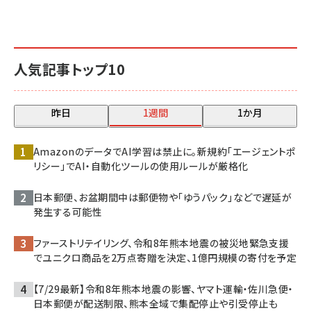
人気記事トップ10
昨日
1週間
1か月
AmazonのデータでAI学習は禁止に。新規約「エージェントポ
リシー」でAI・自動化ツールの使用ルールが厳格化
日本郵便、お盆期間中は郵便物や「ゆうパック」などで遅延が
発生する可能性
ファーストリテイリング、令和8年熊本地震の被災地緊急支援
でユニクロ商品を2万点寄贈を決定、1億円規模の寄付を予定
【7/29最新】令和8年熊本地震の影響、ヤマト運輸・佐川急便・
日本郵便が配送制限、熊本全域で集配停止や引受停止も