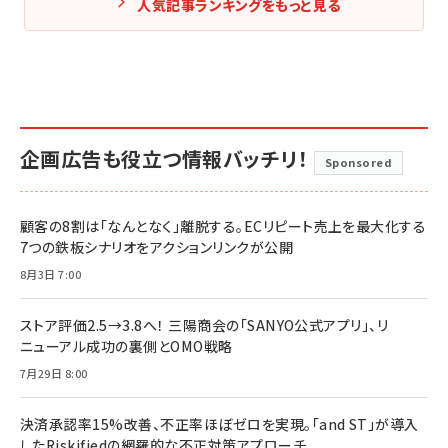
人気記事ランキングをもっと見る
企画広告も役立つ情報バッチリ！
Sponsored
顧客の8割は「なんとなく」離脱する。ECリピート売上を最大化する
7つの鉄板シナリオをアクションリンクが公開
8月3日 7:00
ストア評価2.5→3.8へ！ 三陽商会の「SANYO公式アプリ」、リ
ニューアル成功の裏側とOMO戦略
7月29日 8:00
決済承認率15%改善、不正率ほぼゼロを実現。「and ST」が導入
したRiskifiedの網羅的な不正対策アプローチ