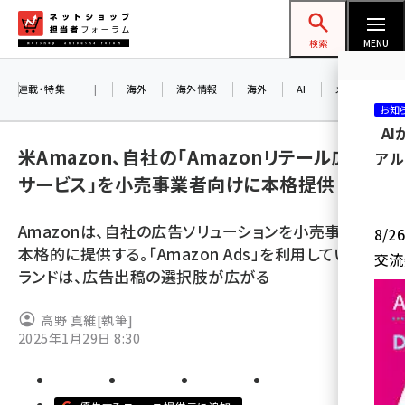
メ
ネットショップ担当者フォーラム
イ
検索
MENU
ン
コ
連載・特集
|
海外
海外情報
海外
AI
メタバース
お知
ン
A
テ
米Amazon、自社の「Amazonリテール広告
アル
ン
サービス」を小売事業者向けに本格提供
ツ
amazon (2258)
に
Amazonは、自社の広告ソリューションを小売事業者に
8/
yahoo (1907)
移
本格的に提供する。「Amazon Ads」を利用しているブ
交流
動
楽天 (1874)
ランドは、広告出稿の選択肢が広がる
ecbeing (1211)
高野 真維
[執筆]
アスクル (1122)
2025年1月29日 8:30
base (1083)
ビィ・フォアード (777)