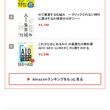
AIで集客する仕組み ～クリックされない時代
に選ばれるAI検索のセオリー～
￥1,760
これからはじめるAIO AI最適化の教科書
AEO・GEO・LLMOがこれ1冊でわかる
￥2,640
Amazonランキングをもっと見る
Amazon マーケティング・セールス全般関連書籍 の
Amazon ビジネス・経済関連書籍 の売れ筋ランキン
Amazon 経営戦略関連書籍 の売れ筋ランキング
売れ筋ランキング
グ
更新日時：2026/06/26 19:05
更新日時：2026/06/26 19:05
更新日時：2026/06/26 19:05
2億円を売り上げたプロが教える note×AI 最強の
anan(アンアン)2026/07/01号 No.2501[魅せる
ベインキャピタル 企業価値向上力の秘密