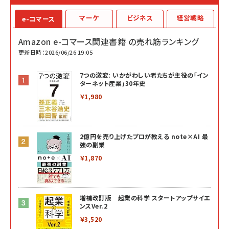
マーケ
ビジネス
経営戦略
e-コマース
Amazon e-コマース関連書籍 の売れ筋ランキング
更新日時：2026/06/26 19:05
7つの激変: いかがわしい者たちが主役の「イン
ターネット産業」30年史
￥1,980
2億円を売り上げたプロが教える note×AI 最
強の副業
￥1,870
増補改訂版 起業の科学 スタートアップサイエ
ンスVer.2
￥3,520