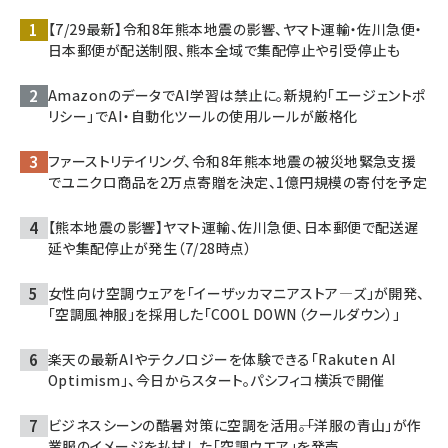
【7/29最新】令和8年熊本地震の影響、ヤマト運輸・佐川急便・
日本郵便が配送制限、熊本全域で集配停止や引受停止も
AmazonのデータでAI学習は禁止に。新規約「エージェントポ
リシー」でAI・自動化ツールの使用ルールが厳格化
ファーストリテイリング、令和8年熊本地震の被災地緊急支援
でユニクロ商品を2万点寄贈を決定、1億円規模の寄付を予定
【熊本地震の影響】ヤマト運輸、佐川急便、日本郵便で配送遅
延や集配停止が発生（7/28時点）
女性向け空調ウェアを「イーザッカマニアストア―ズ」が開発、
「空調風神服」を採用した「COOL DOWN（クールダウン）」
楽天の最新AIやテクノロジーを体験できる「Rakuten AI
Optimism」、今日からスタート。パシフィコ横浜で開催
ビジネスシーンの酷暑対策に空調を活用――。「洋服の青山」が作
業服のイメージを払拭した「空調ウエア」を発売