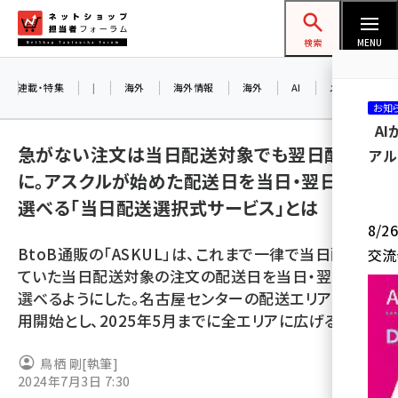
メ
ネットショップ担当者フォーラム
イ
検索
MENU
ン
コ
連載・特集
|
海外
海外情報
海外
AI
メタバース
お知
ン
A
テ
急がない注文は当日配送対象でも翌日配送
アル
ン
に。アスクルが始めた配送日を当日・翌日から
ツ
amazon (2249)
選べる「当日配送選択式サービス」とは
に
8/
yahoo (1901)
移
BtoB通販の「ASKUL」は、これまで一律で当日配送し
交流
動
楽天 (1871)
ていた当日配送対象の注文の配送日を当日・翌日から
選べるようにした。名古屋センターの配送エリアから運
ecbeing (1207)
用開始とし、2025年5月までに全エリアに広げる予定。
アスクル (1119)
鳥栖 剛
[執筆]
base (1077)
2024年7月3日 7:30
ビィ・フォアード (773)