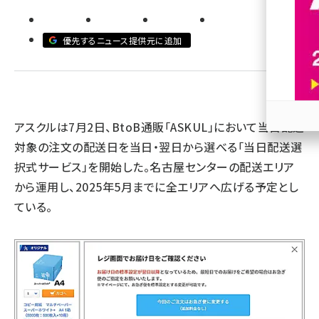
revico (740)
優先するニュース提供元に追加
アスクルは7月2日、BtoB通販「ASKUL」において当日配送
参加
対象の注文の配送日を当日・翌日から選べる「当日配送選
択式サービス」を開始した。名古屋センターの配送エリア
から運用し、2025年5月までに全エリアへ広げる予定とし
ている。