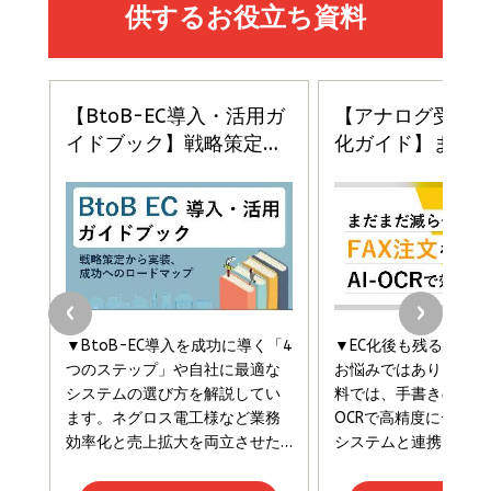
イシューからはじめよ［改訂版］――知的生産の「シンプ
小さな会社は戦略が9割
anan(アンアン)2026/06/24号 No.2500増刊
ルな本質」
スペシャルエディション[王道エンタメの矜持／
￥1,980
BTS]
￥2,200
￥1,100
ドリルを売るには穴を売れ
経営メモ 16年の起業家人生で得た知見
anan(アンアン)2026/07/08号 No.2502[2026
￥1,815
￥2,750
年後半、あなたの恋と運命／山田涼介]
￥880
Brand Shift(ブランド・シフト): 「信頼」で選ばれ
影響力の武器［新版］：人を動かす七つの原理
る時代の成長戦略
￥3,190
ママ投資家が育休中に１億貯めた株式投資
￥2,420
￥1,870
フィードバック経営 「沈黙の組織」から「高め合う
マーケティングの真実 P&G・グリコで学んだ失敗
組織」へ
と成長の法則
組織の成果を最大化する ルールのデザイン
￥3,080
￥2,200
￥1,980
Amazonランキングをもっと見る
Amazonランキングをもっと見る
Amazonランキングをもっと見る