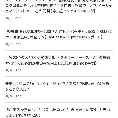
ニクロ商品を2万点寄贈を決定／女性向け空調ウェアを「イーザッ
カマニアストア―ズ」が開発【ネッ担アクセスランキング】
8月7日 8:00
「楽天市場」がAI戦略を公開。「AI店長」「バーチャル試着」「RMSバ
ナー画像生成」の全ぼう【Rakuten AI Optimismレポート】
8月7日 7:00
世界23位のメガECが実践する「カスタマーサービス×AI」の最適
解。3年で顧客満足度144%向上した【Lululemon事例】
8月6日 8:00
楽天、会話型の「AIコンシェルジュ」で注文額17％増。買い物体験
をどう変えた？
8月5日 8:00
成功事例を真似しても成果は出ない！？「自社だけの答え」を見つ
けよう【ネッ担まとめ】