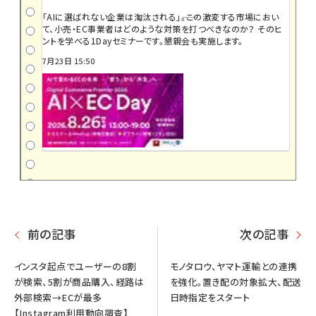
「AIに選ばれない企業は淘汰される」――。この激変する市場におい
て、小売・EC事業者はどのような対策を打つべきなのか？ そのヒ
ントを学べる1Dayセミナーです。懇親会も実施します。
7月23日 15:50
前の記事
次の記事
インスタ起点でユーザーの8割
モノタロウ、ヤマト運輸との連携
が検索、5割が商品購入、経路は
を強化。置き配の対象拡大、配送
外部検索→ECが最多
日時指定をスタート
【Instagram利用動向調査】