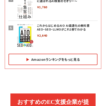
に選ばれるAI検索のセオリー～
￥1,760
これからはじめるAIO AI最適化の教科書
AEO・GEO・LLMOがこれ1冊でわかる
￥2,640
Amazonランキングをもっと見る
Amazon マーケティング・セールス全般関連書籍 の
Amazon ビジネス・経済関連書籍 の売れ筋ランキン
Amazon 経営戦略関連書籍 の売れ筋ランキング
売れ筋ランキング
グ
更新日時：2026/06/26 19:05
更新日時：2026/06/26 19:05
更新日時：2026/06/26 19:05
2億円を売り上げたプロが教える note×AI 最強の
anan(アンアン)2026/07/01号 No.2501[魅せる
ベインキャピタル 企業価値向上力の秘密
副業
カラダ2026／宮舘涼太]
￥2,640
￥1,870
￥880