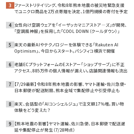
ファーストリテイリング、令和8年熊本地震の被災地緊急支援
でユニクロ商品を2万点寄贈を決定、1億円規模の寄付を予定
女性向け空調ウェアを「イーザッカマニアストア―ズ」が開発、
「空調風神服」を採用した「COOL DOWN（クールダウン）」
楽天の最新AIやテクノロジーを体験できる「Rakuten AI
Optimism」、今日からスタート。パシフィコ横浜で開催
老舗ECプラットフォームのEストアー「ショップサーブ」に不正
アクセス、885万件の個人情報が漏えい。店舗関連情報も流出
【7/29最新】令和8年熊本地震の影響、ヤマト運輸・佐川急便・
日本郵便が配送制限、熊本全域で集配停止や引受停止も
楽天、会話型の「AIコンシェルジュ」で注文額17％増。買い物
体験をどう変えた？
【熊本地震の影響】ヤマト運輸、佐川急便、日本郵便で配送遅
延や集配停止が発生（7/28時点）