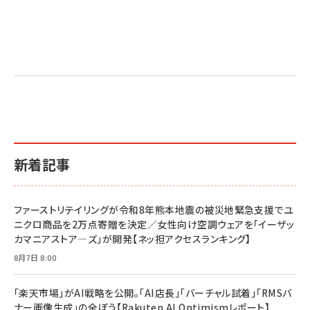
新着記事
ファーストリテイリングが令和8年熊本地震の被災地緊急支援でユ
ニクロ商品を2万点寄贈を決定／女性向け空調ウェアを「イーザッ
カマニアストア―ズ」が開発【ネッ担アクセスランキング】
8月7日 8:00
「楽天市場」がAI戦略を公開。「AI店長」「バーチャル試着」「RMSバ
ナー画像生成」の全ぼう【Rakuten AI Optimismレポート】