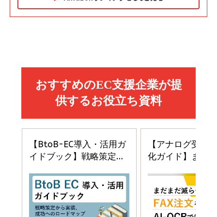
Amazon マーケティング・セールス全般関連書籍 の
Amazon ビジネス・経済関連書籍 の売れ筋ランキン
Amazon 経営戦略関連書籍 の売れ筋ランキング
売れ筋ランキング
グ
更新日時：2026/06/26 19:05
更新日時：2026/06/26 19:05
更新日時：2026/06/26 19:05
2億円を売り上げたプロが教える note×AI 最強の
anan(アンアン)2026/07/01号 No.2501[魅せる
ベインキャピタル 企業価値向上力の秘密
副業
カラダ2026／宮舘涼太]
￥2,640
￥1,870
￥880
イシューからはじめよ［改訂版］――知的生産の「シンプ
小さな会社は戦略が9割
anan(アンアン)2026/06/24号 No.2500増刊
ルな本質」
スペシャルエディション[王道エンタメの矜持／
￥1,980
BTS]
￥2,200
￥1,100
ドリルを売るには穴を売れ
経営メモ 16年の起業家人生で得た知見
anan(アンアン)2026/07/08号 No.2502[2026
￥1,815
￥2,750
年後半、あなたの恋と運命／山田涼介]
￥880
Brand Shift(ブランド・シフト): 「信頼」で選ばれ
影響力の武器［新版］：人を動かす七つの原理
る時代の成長戦略
￥3,190
ママ投資家が育休中に１億貯めた株式投資
￥2,420
￥1,870