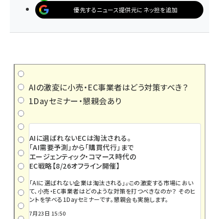
優先するニュース提供元にネッ担を追加
AIの激変に小売・EC事業者はどう対策すべき？
1Dayセミナー・懇親会あり
AIに選ばれないECは淘汰される。
「AI需要予測」から「購買代行」まで
エージェンティック・コマース時代の
EC戦略【8/26オフライン開催】
「AIに選ばれない企業は淘汰される」――。この激変する市場におい
て、小売・EC事業者はどのような対策を打つべきなのか？ そのヒ
ントを学べる1Dayセミナーです。懇親会も実施します。
7月23日 15:50