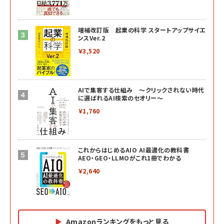
増補改訂版 起業の科学 スタートアップサイエ
ンスVer.2
￥3,520
AIで集客する仕組み ～クリックされない時代
に選ばれるAI検索のセオリー～
￥1,760
これからはじめるAIO AI最適化の教科書
AEO・GEO・LLMOがこれ1冊でわかる
￥2,640
Amazonランキングをもっと見る