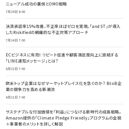
ニューアル成功の裏側とOMO戦略
7月29日 8:00
決済承認率15%改善、不正率ほぼゼロを実現。「and ST」が導入
したRiskifiedの網羅的な不正対策アプローチ
7月14日 7:00
ECビジネスに有効！ リピート促進や顧客満足度向上に直結する
「LINE通知メッセージ」とは？
6月22日 7:00
欧米トップ企業はなぜマーケットプレイス化を急ぐのか？ BtoB企
業の競争力を高める新潮流
4月21日 7:00
サステナブルな付加価値を「利益」につなげる新時代の成長戦略。
Amazon提供の「Climate Pledge Friendly」プログラムの全貌
＋事業者のメリットを詳しく解説