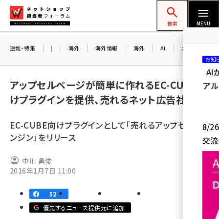
メ
ネットショップ担当者フォーラム
イ
検索
MENU
ン
コ
連載・特集
|
海外
海外情報
海外
AI
メタバース
お知
ン
A
テ
アップセルページが簡単に作れるEC-CUBE向
アル
ン
けプラグインを提供、売れるネット広告社
ツ
amazon (2259)
に
EC-CUBE向けプラグインとして「売れるアップセルエ
8/
yahoo (1907)
移
ンジン」をリリース
交流
動
楽天 (1874)
中川 昌俊
ecbeing (1211)
2016年1月7日 11:00
アスクル (1122)
52
base (1083)
優先するニュース提供元に追加
ビィ・フォアード (778)