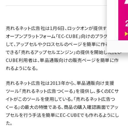
revico (744)
売れるネット広告社は1月6日、ロックオンが提供するEC
オープンプラットフォーム「EC-CUBE」向けのプラグインと
して、アップセルやクロスセルのページを簡単に作ることが
できる「売れるアップセルエンジン」の提供を開始した。EC-
参加
CUBE利用者は、単品通販向けの販売ページを簡単に作
れるようになる。
売れるネット広告社は2013年から、単品通販向け支援
ツール「売れるネット広告つくーる」を提供し、多くのECサ
イトがこのツールを使用している。「売れるネット広告つ
くーる」の最大の特徴である、商品の購入確認画面でアッ
プセルを行う手法を簡単にEC-CUBEでも作れるようにし
た。