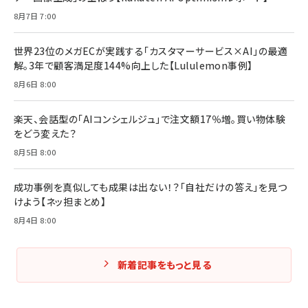
8月7日 7:00
世界23位のメガECが実践する「カスタマーサービス×AI」の最適
解。3年で顧客満足度144%向上した【Lululemon事例】
8月6日 8:00
楽天、会話型の「AIコンシェルジュ」で注文額17％増。買い物体験
をどう変えた？
8月5日 8:00
成功事例を真似しても成果は出ない！？「自社だけの答え」を見つ
けよう【ネッ担まとめ】
8月4日 8:00
新着記事をもっと見る