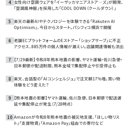
女性向け空調ウェアを「イーザッカマニアストア―ズ」が開発、
「空調風神服」を採用した「COOL DOWN（クールダウン）」
楽天の最新AIやテクノロジーを体験できる「Rakuten AI
Optimism」、今日からスタート。パシフィコ横浜で開催
老舗ECプラットフォームのEストアー「ショップサーブ」に不正
アクセス、885万件の個人情報が漏えい。店舗関連情報も流出
【7/29最新】令和8年熊本地震の影響、ヤマト運輸・佐川急便・
日本郵便が配送制限、熊本全域で集配停止や引受停止も
楽天、会話型の「AIコンシェルジュ」で注文額17％増。買い物
体験をどう変えた？
【熊本地震の影響】ヤマト運輸、佐川急便、日本郵便で配送遅
延や集配停止が発生（7/28時点）
Amazonが令和8年熊本地震の被災地支援、「ほしい物リス
ト」「支援物資」「Amazon Pay」経由での寄付など