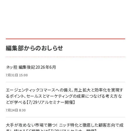
編集部からのおしらせ
ネッ担 編集後記2026年6月
7月31日 15:00
エージェンティックコマースへの備え、売上拡大と効率化を実現す
るポイント、セールスとマーケティングの成果につなげる考え方な
どが学べる【7/29リアルセミナー開催】
7月24日 8:30
大手が攻めない市場で勝つ！ ニッチ特化と徹底した顧客志向で成
長し続けるEC戦略とは【7/29リアルセミナー開催】