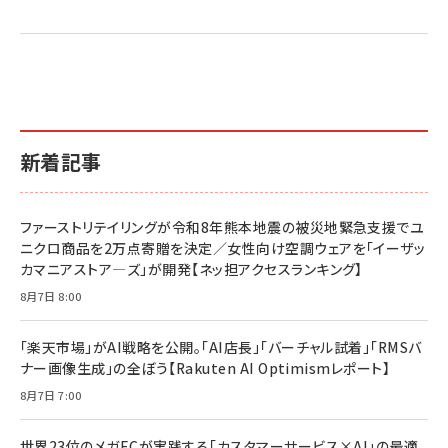
新着記事
ファーストリテイリングが令和8年熊本地震の被災地緊急支援でユ
ニクロ商品を2万点寄贈を決定／女性向け空調ウェアを「イーザッ
カマニアストア―ズ」が開発【ネッ担アクセスランキング】
8月7日 8:00
「楽天市場」がAI戦略を公開。「AI店長」「バーチャル試着」「RMSバ
ナー画像生成」の全ぼう【Rakuten AI Optimismレポート】
8月7日 7:00
世界23位のメガECが実践する「カスタマーサービス×AI」の最適