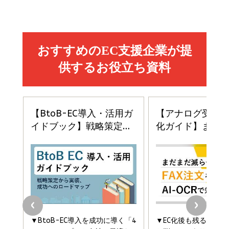
2億円を売り上げたプロが教える note×AI 最強の
anan(アンアン)2026/07/01号 No.2501[魅せる
ベインキャピタル 企業価値向上力の秘密
副業
カラダ2026／宮舘涼太]
￥2,640
￥1,870
￥880
イシューからはじめよ［改訂版］――知的生産の「シンプ
小さな会社は戦略が9割
anan(アンアン)2026/06/24号 No.2500増刊
ルな本質」
スペシャルエディション[王道エンタメの矜持／
￥1,980
BTS]
￥2,200
￥1,100
ドリルを売るには穴を売れ
経営メモ 16年の起業家人生で得た知見
anan(アンアン)2026/07/08号 No.2502[2026
￥1,815
￥2,750
年後半、あなたの恋と運命／山田涼介]
￥880
Brand Shift(ブランド・シフト): 「信頼」で選ばれ
影響力の武器［新版］：人を動かす七つの原理
る時代の成長戦略
￥3,190
ママ投資家が育休中に１億貯めた株式投資
￥2,420
￥1,870
フィードバック経営 「沈黙の組織」から「高め合う
マーケティングの真実 P&G・グリコで学んだ失敗
組織」へ
と成長の法則
組織の成果を最大化する ルールのデザイン
￥3,080
￥2,200
￥1,980