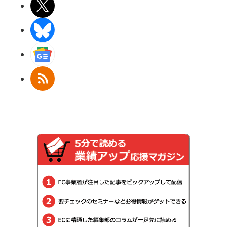
X(エックス)
BlueSky
Googleニュース
RSS