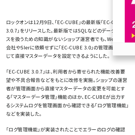
revico (745)
ロックオンは12月9日、「EC-CUBE」の最新版「EC-CUBE
3.0.7」をリリースした。最新版ではSQLなどのデータベー
スを扱うための知識がないショップ運営者でも、Web制作
会社やSIerに依頼せずに「EC-CUBE 3.0」の管理画面を通
じて直接マスターデータを設定できるようにした。
参加
「EC-CUBE 3.0.7」は、利用者から寄せられた機能改善要
望や不具合報告などをもとに改修を実施。ショップの運営
者が管理画面から直接マスターデータの変更を可能とす
る「マスターデータ管理」機能のほか、EC-CUBEが出力す
るシステムログを管理画面から確認できる「ログ管理機能」
などを実装した。
「ログ管理機能」が実装されたことでエラーのログの確認