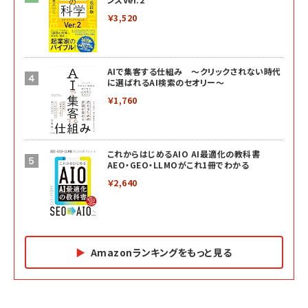
￥3,520
AIで集客する仕組み ～クリックされない時代
に選ばれるAI検索のセオリー～
￥1,760
これからはじめるAIO AI最適化の教科書
AEO・GEO・LLMOがこれ1冊でわかる
￥2,640
Amazonランキングをもっと見る
Amazon マーケティング・セールス全般関連書籍 の
Amazon ビジネス・経済関連書籍 の売れ筋ランキン
Amazon 経営戦略関連書籍 の売れ筋ランキング
売れ筋ランキング
グ
更新日時：2026/06/26 19:05
更新日時：2026/06/26 19:05
更新日時：2026/06/26 19:05