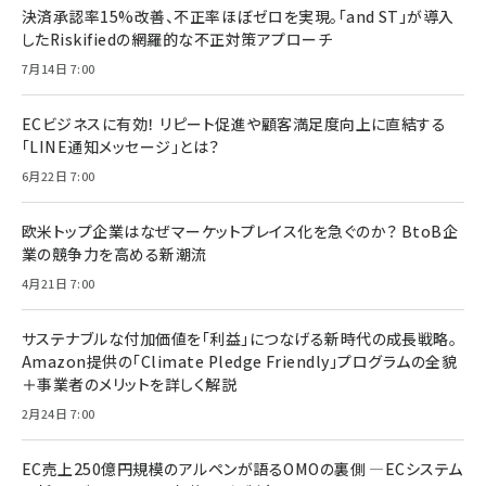
決済承認率15%改善、不正率ほぼゼロを実現。「and ST」が導入
したRiskifiedの網羅的な不正対策アプローチ
7月14日 7:00
ECビジネスに有効！ リピート促進や顧客満足度向上に直結する
「LINE通知メッセージ」とは？
6月22日 7:00
欧米トップ企業はなぜマーケットプレイス化を急ぐのか？ BtoB企
業の競争力を高める新潮流
4月21日 7:00
サステナブルな付加価値を「利益」につなげる新時代の成長戦略。
Amazon提供の「Climate Pledge Friendly」プログラムの全貌
＋事業者のメリットを詳しく解説
2月24日 7:00
EC売上250億円規模のアルペンが語るOMOの裏側 ―ECシステム