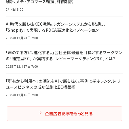
刷新、メディアコマース転換、評価制度
2月4日 8:00
AI時代を勝ち抜くEC戦略。レガシーシステムから脱却し、
「Shopify」で実現するPDCA高速化とイノベーション
2025年12月23日 7:00
「声のする方に、進化する。」会社全体最適を目標とするワークマン
の「補完型EC」 が実践する「レビューマーケティング3.0」とは？
2025年12月17日 7:00
「所有から利用へ」の潮流をAIで勝ち抜く。事例で学ぶレンタル・リ
ユースビジネスの成功法則とEC構築術
2025年12月16日 7:00
企画広告記事をもっと見る