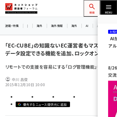
メ
ネットショップ担当者フォーラム
イ
検索
MENU
ン
コ
連載・特集
|
海外
海外情報
海外
AI
メタバース
お知
ン
A
テ
「EC-CUBE」の知識ないEC運営者もマスター
アル
ン
データ設定できる機能を追加、ロックオン
ツ
amazon (2259)
に
リモートでの支援を容易にする「ログ管理機能」も追加
8/
yahoo (1908)
移
交流
動
楽天 (1877)
中川 昌俊
2015年12月10日 10:00
ecbeing (1211)
アスクル (1122)
優先するニュース提供元に追加
base (1084)
ビィ・フォアード (782)