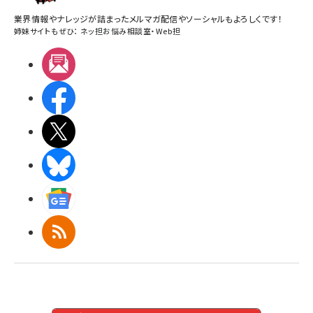
業界情報やナレッジが詰まったメルマガ配信やソーシャルもよろしくです！
姉妹サイトもぜひ：
ネッ担お悩み相談室
・
Web担
メルマガ
Facebook
X(エックス)
BlueSky
Googleニュース
RSS