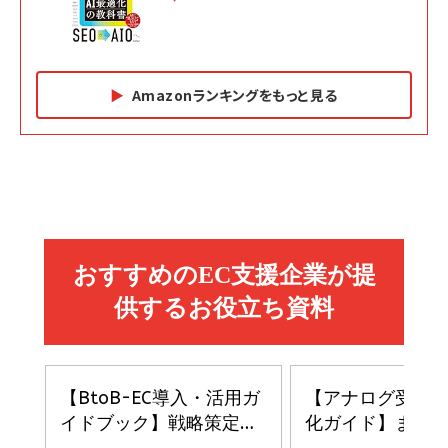
Amazonランキングをもっと見る
Amazon マーケティング・セールス全般関連書籍 の
Amazon ビジネス・経済関連書籍 の売れ筋ランキン
Amazon 経営戦略関連書籍 の売れ筋ランキング
売れ筋ランキング
グ
更新日時：2026/06/26 19:05
更新日時：2026/06/26 19:05
更新日時：2026/06/26 19:05
2億円を売り上げたプロが教える note×AI 最強の
anan(アンアン)2026/07/01号 No.2501[魅せる
ベインキャピタル 企業価値向上力の秘密
副業
カラダ2026／宮舘涼太]
￥2,640
￥1,870
￥880
イシューからはじめよ［改訂版］――知的生産の「シンプ
小さな会社は戦略が9割
anan(アンアン)2026/06/24号 No.2500増刊
ルな本質」
スペシャルエディション[王道エンタメの矜持／
￥1,980
BTS]
￥2,200
￥1,100
ドリルを売るには穴を売れ
経営メモ 16年の起業家人生で得た知見
anan(アンアン)2026/07/08号 No.2502[2026
￥1,815
￥2,750
年後半、あなたの恋と運命／山田涼介]