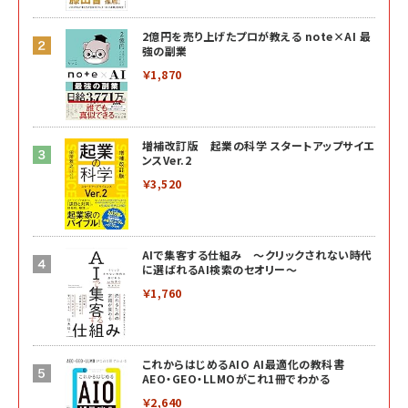
2億円を売り上げたプロが教える note×AI 最
強の副業
￥1,870
増補改訂版 起業の科学 スタートアップサイエ
ンスVer.2
￥3,520
AIで集客する仕組み ～クリックされない時代
に選ばれるAI検索のセオリー～
￥1,760
これからはじめるAIO AI最適化の教科書
AEO・GEO・LLMOがこれ1冊でわかる
￥2,640