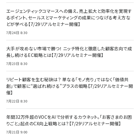
エージェンティックコマースへの備え、売上拡大と効率化を実現す
るポイント、セールスとマーケティングの成果につなげる考え方な
どが学べる【7/29リアルセミナー開催】
7月24日 8:30
大手が攻めない市場で勝つ！ ニッチ特化と徹底した顧客志向で成
長し続けるEC戦略とは【7/29リアルセミナー開催】
7月23日 8:30
リピート顧客を生む秘訣は？ 単なる「モノ売り」ではなく「価値共
創」で顧客に“選ばれ続ける”プラスの戦略【7/29リアルセミナー開
催】
7月22日 8:30
年間32万件超のVOCをAIで分析するカウネット。「お客さまのお困
りごと」起点のCX向上戦略とは？【7/29リアルセミナー開催】
7月21日 9:00