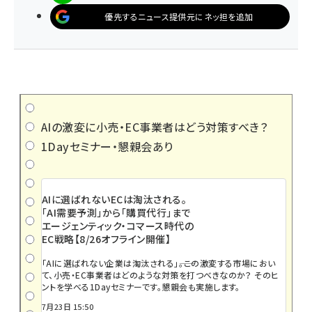
優先するニュース提供元にネッ担を追加
AIの激変に小売・EC事業者はどう対策すべき？
1Dayセミナー・懇親会あり
AIに選ばれないECは淘汰される。
「AI需要予測」から「購買代行」まで
エージェンティック・コマース時代の
EC戦略【8/26オフライン開催】
「AIに選ばれない企業は淘汰される」――。この激変する市場におい
て、小売・EC事業者はどのような対策を打つべきなのか？ そのヒ
ントを学べる1Dayセミナーです。懇親会も実施します。
7月23日 15:50