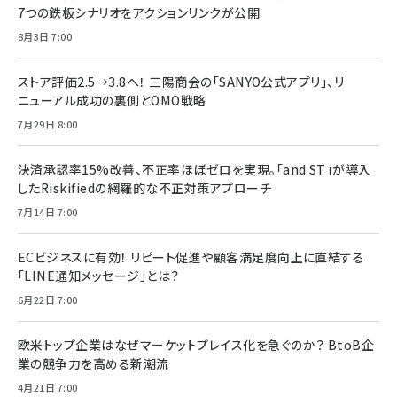
7つの鉄板シナリオをアクションリンクが公開
8月3日 7:00
ストア評価2.5→3.8へ！ 三陽商会の「SANYO公式アプリ」、リ
ニューアル成功の裏側とOMO戦略
7月29日 8:00
決済承認率15%改善、不正率ほぼゼロを実現。「and ST」が導入
したRiskifiedの網羅的な不正対策アプローチ
7月14日 7:00
ECビジネスに有効！ リピート促進や顧客満足度向上に直結する
「LINE通知メッセージ」とは？
6月22日 7:00
欧米トップ企業はなぜマーケットプレイス化を急ぐのか？ BtoB企
業の競争力を高める新潮流
4月21日 7:00