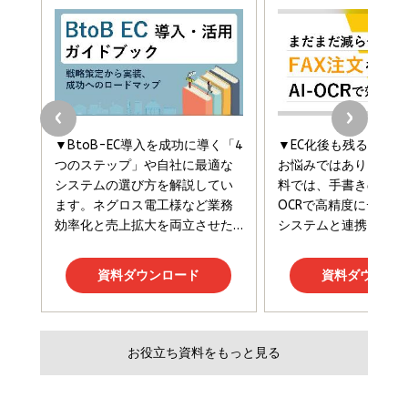
￥880
Brand Shift(ブランド・シフト): 「信頼」で選ばれ
影響力の武器［新版］：人を動かす七つの原理
る時代の成長戦略
￥3,190
ママ投資家が育休中に１億貯めた株式投資
￥2,420
￥1,870
フィードバック経営 「沈黙の組織」から「高め合う
マーケティングの真実 P&G・グリコで学んだ失敗
組織」へ
と成長の法則
組織の成果を最大化する ルールのデザイン
￥3,080
￥2,200
￥1,980
Amazonランキングをもっと見る
Amazonランキングをもっと見る
Amazonランキングをもっと見る