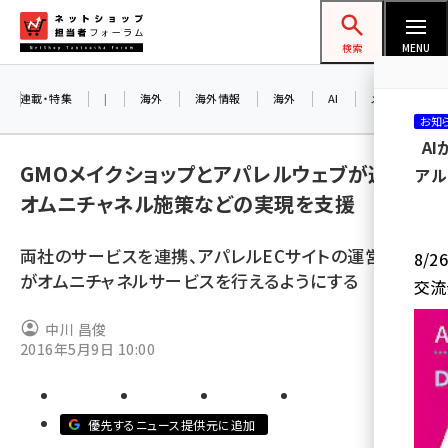
メ
ネットショップ担当者フォーラム
イ
検索
MENU
ン
コ
連載・特集
|
海外
海外情報
海外
AI
メタバース
お知
ン
A
テ
GMOメイクショップとアパレルウェブが連携、
アル
ン
オムニチャネル施策などの実現を支援
ツ
amazon (2249)
に
両社のサービスを連携、アパレルECサイトの運営企業
8/
yahoo (1901)
移
がオムニチャネルサービスを行えるようにする
交流
動
楽天 (1871)
中川 昌俊
ecbeing (1207)
2016年5月9日 10:00
アスクル (1119)
base (1077)
優先するニュース提供元に追加
ビィ・フォアード (773)