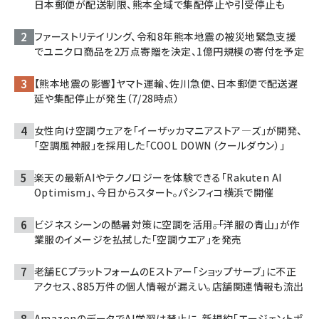
日本郵便が配送制限、熊本全域で集配停止や引受停止も
ファーストリテイリング、令和8年熊本地震の被災地緊急支援
でユニクロ商品を2万点寄贈を決定、1億円規模の寄付を予定
【熊本地震の影響】ヤマト運輸、佐川急便、日本郵便で配送遅
延や集配停止が発生（7/28時点）
女性向け空調ウェアを「イーザッカマニアストア―ズ」が開発、
「空調風神服」を採用した「COOL DOWN（クールダウン）」
楽天の最新AIやテクノロジーを体験できる「Rakuten AI
Optimism」、今日からスタート。パシフィコ横浜で開催
ビジネスシーンの酷暑対策に空調を活用――。「洋服の青山」が作
業服のイメージを払拭した「空調ウエア」を発売
老舗ECプラットフォームのEストアー「ショップサーブ」に不正
アクセス、885万件の個人情報が漏えい。店舗関連情報も流出
AmazonのデータでAI学習は禁止に。新規約「エージェントポ