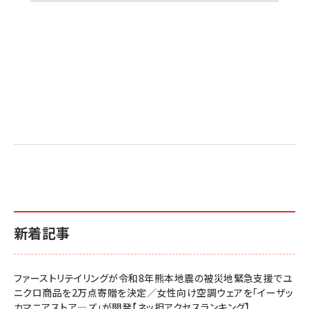
新着記事
ファーストリテイリングが令和8年熊本地震の被災地緊急支援でユ
ニクロ商品を2万点寄贈を決定／女性向け空調ウェアを「イーザッ
カマニアストア―ズ」が開発【ネッ担アクセスランキング】