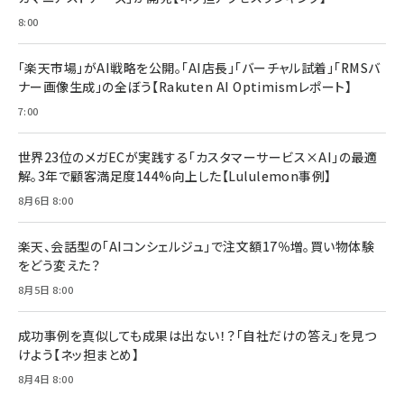
8:00
「楽天市場」がAI戦略を公開。「AI店長」「バーチャル試着」「RMSバ
ナー画像生成」の全ぼう【Rakuten AI Optimismレポート】
7:00
世界23位のメガECが実践する「カスタマーサービス×AI」の最適
解。3年で顧客満足度144%向上した【Lululemon事例】
8月6日 8:00
楽天、会話型の「AIコンシェルジュ」で注文額17％増。買い物体験
をどう変えた？
8月5日 8:00
成功事例を真似しても成果は出ない！？「自社だけの答え」を見つ
けよう【ネッ担まとめ】
8月4日 8:00