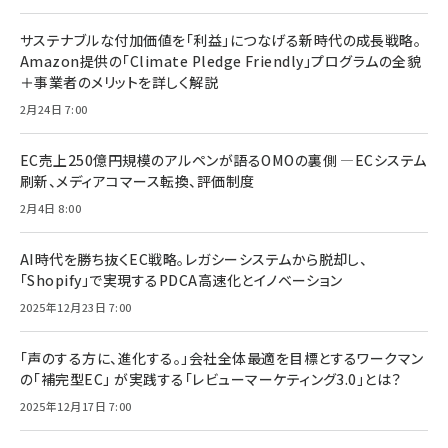
サステナブルな付加価値を「利益」につなげる新時代の成長戦略。
Amazon提供の「Climate Pledge Friendly」プログラムの全貌
＋事業者のメリットを詳しく解説
2月24日 7:00
EC売上250億円規模のアルペンが語るOMOの裏側 ―ECシステム
刷新、メディアコマース転換、評価制度
2月4日 8:00
AI時代を勝ち抜くEC戦略。レガシーシステムから脱却し、
「Shopify」で実現するPDCA高速化とイノベーション
2025年12月23日 7:00
「声のする方に、進化する。」会社全体最適を目標とするワークマン
の「補完型EC」 が実践する「レビューマーケティング3.0」とは？
2025年12月17日 7:00