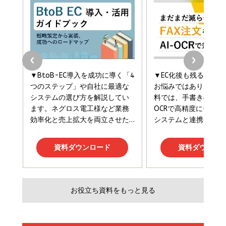
Brand Shift(ブランド・シフト): 「信頼」で選ばれ
影響力の武器［新版］：人を動かす七つの原理
る時代の成長戦略
￥3,190
ママ投資家が育休中に１億貯めた株式投資
￥2,420
￥1,870
フィードバック経営 「沈黙の組織」から「高め合う
マーケティングの真実 P&G・グリコで学んだ失敗
組織」へ
と成長の法則
組織の成果を最大化する ルールのデザイン
￥3,080
￥2,200
￥1,980
Amazonランキングをもっと見る
Amazonランキングをもっと見る
Amazonランキングをもっと見る