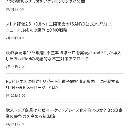
7つの鉄板シナリオをアクションリンクが公開
8月3日 7:00
ストア評価2.5→3.8へ！ 三陽商会の「SANYO公式アプリ」、リ
ニューアル成功の裏側とOMO戦略
7月29日 8:00
決済承認率15%改善、不正率ほぼゼロを実現。「and ST」が導入
したRiskifiedの網羅的な不正対策アプローチ
7月14日 7:00
ECビジネスに有効！ リピート促進や顧客満足度向上に直結する
「LINE通知メッセージ」とは？
6月22日 7:00
欧米トップ企業はなぜマーケットプレイス化を急ぐのか？ BtoB企
業の競争力を高める新潮流
4月21日 7:00