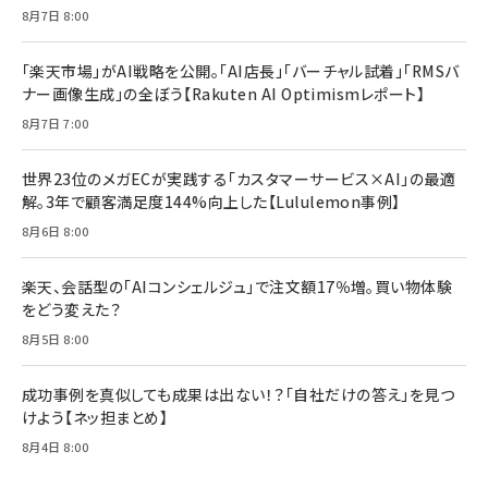
8月7日 8:00
「楽天市場」がAI戦略を公開。「AI店長」「バーチャル試着」「RMSバ
ナー画像生成」の全ぼう【Rakuten AI Optimismレポート】
8月7日 7:00
世界23位のメガECが実践する「カスタマーサービス×AI」の最適
解。3年で顧客満足度144%向上した【Lululemon事例】
8月6日 8:00
楽天、会話型の「AIコンシェルジュ」で注文額17％増。買い物体験
をどう変えた？
8月5日 8:00
成功事例を真似しても成果は出ない！？「自社だけの答え」を見つ
けよう【ネッ担まとめ】
8月4日 8:00