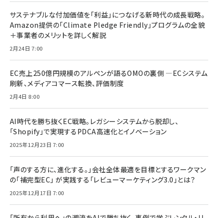
サステナブルな付加価値を「利益」につなげる新時代の成長戦略。
Amazon提供の「Climate Pledge Friendly」プログラムの全貌
＋事業者のメリットを詳しく解説
2月24日 7:00
EC売上250億円規模のアルペンが語るOMOの裏側 ―ECシステム
刷新、メディアコマース転換、評価制度
2月4日 8:00
AI時代を勝ち抜くEC戦略。レガシーシステムから脱却し、
「Shopify」で実現するPDCA高速化とイノベーション
2025年12月23日 7:00
「声のする方に、進化する。」会社全体最適を目標とするワークマン
の「補完型EC」 が実践する「レビューマーケティング3.0」とは？
2025年12月17日 7:00
「所有から利用へ」の潮流をAIで勝ち抜く。事例で学ぶレンタル・リ