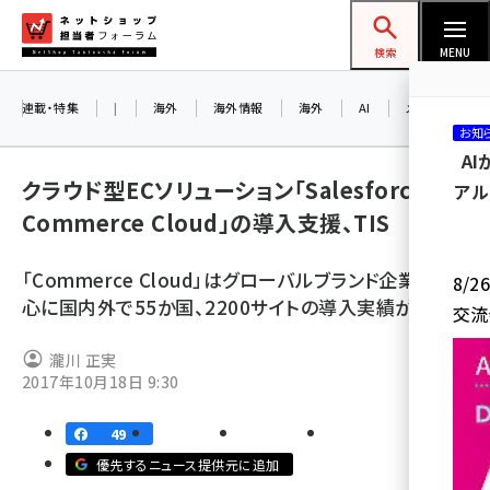
メ
ネットショップ担当者フォーラム
イ
検索
MENU
ン
コ
連載・特集
|
海外
海外情報
海外
AI
メタバース
お知
ン
A
テ
クラウド型ECソリューション「Salesforce
アル
ン
Commerce Cloud」の導入支援、TIS
ツ
amazon (2259)
に
「Commerce Cloud」はグローバルブランド企業を中
8/
yahoo (1908)
移
心に国内外で55か国、2200サイトの導入実績がある
交流
動
楽天 (1874)
瀧川 正実
ecbeing (1211)
2017年10月18日 9:30
アスクル (1122)
49
base (1083)
優先するニュース提供元に追加
ビィ・フォアード (778)