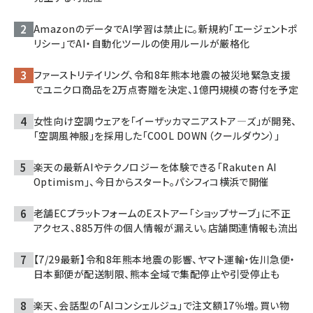
AmazonのデータでAI学習は禁止に。新規約「エージェントポ
リシー」でAI・自動化ツールの使用ルールが厳格化
ファーストリテイリング、令和8年熊本地震の被災地緊急支援
でユニクロ商品を2万点寄贈を決定、1億円規模の寄付を予定
女性向け空調ウェアを「イーザッカマニアストア―ズ」が開発、
「空調風神服」を採用した「COOL DOWN（クールダウン）」
楽天の最新AIやテクノロジーを体験できる「Rakuten AI
Optimism」、今日からスタート。パシフィコ横浜で開催
老舗ECプラットフォームのEストアー「ショップサーブ」に不正
アクセス、885万件の個人情報が漏えい。店舗関連情報も流出
【7/29最新】令和8年熊本地震の影響、ヤマト運輸・佐川急便・
日本郵便が配送制限、熊本全域で集配停止や引受停止も
楽天、会話型の「AIコンシェルジュ」で注文額17％増。買い物