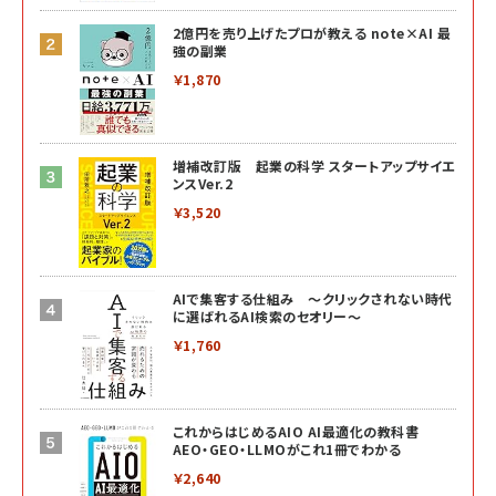
2億円を売り上げたプロが教える note×AI 最
強の副業
￥1,870
増補改訂版 起業の科学 スタートアップサイエ
ンスVer.2
￥3,520
AIで集客する仕組み ～クリックされない時代
に選ばれるAI検索のセオリー～
￥1,760
これからはじめるAIO AI最適化の教科書
AEO・GEO・LLMOがこれ1冊でわかる
￥2,640