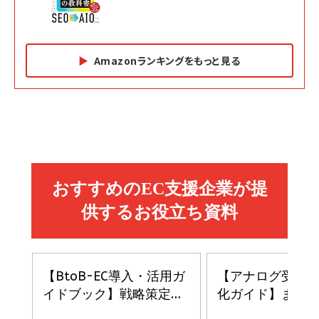
Amazonランキングをもっと見る
Amazon マーケティング・セールス全般関連書籍 の
Amazon ビジネス・経済関連書籍 の売れ筋ランキン
Amazon 経営戦略関連書籍 の売れ筋ランキング
売れ筋ランキング
グ
更新日時：2026/06/26 19:05
更新日時：2026/06/26 19:05
更新日時：2026/06/26 19:05
2億円を売り上げたプロが教える note×AI 最強の
anan(アンアン)2026/07/01号 No.2501[魅せる
ベインキャピタル 企業価値向上力の秘密
副業
カラダ2026／宮舘涼太]
￥2,640
￥1,870
￥880
イシューからはじめよ［改訂版］――知的生産の「シンプ
小さな会社は戦略が9割
anan(アンアン)2026/06/24号 No.2500増刊
ルな本質」
スペシャルエディション[王道エンタメの矜持／
￥1,980
BTS]
￥2,200
￥1,100
ドリルを売るには穴を売れ
経営メモ 16年の起業家人生で得た知見
anan(アンアン)2026/07/08号 No.2502[2026
￥1,815
￥2,750
年後半、あなたの恋と運命／山田涼介]
￥880