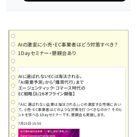
AIの激変に小売・EC事業者はどう対策すべき？
1Dayセミナー・懇親会あり
AIに選ばれないECは淘汰される。
「AI需要予測」から「購買代行」まで
エージェンティック・コマース時代の
EC戦略【8/26オフライン開催】
「AIに選ばれない企業は淘汰される」――。この激変する市場におい
て、小売・EC事業者はどのような対策を打つべきなのか？ そのヒ
ントを学べる1Dayセミナーです。懇親会も実施します。
7月23日 15:50