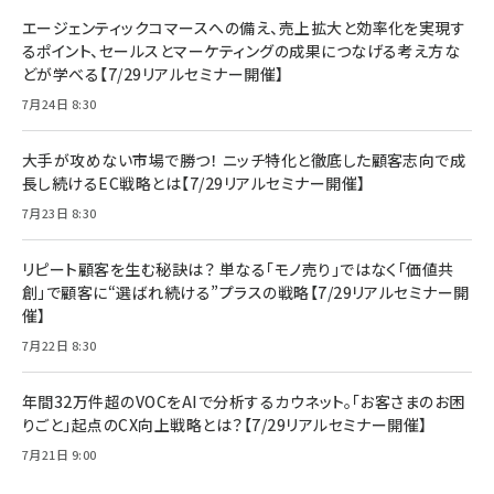
エージェンティックコマースへの備え、売上拡大と効率化を実現す
るポイント、セールスとマーケティングの成果につなげる考え方な
どが学べる【7/29リアルセミナー開催】
7月24日 8:30
大手が攻めない市場で勝つ！ ニッチ特化と徹底した顧客志向で成
長し続けるEC戦略とは【7/29リアルセミナー開催】
7月23日 8:30
リピート顧客を生む秘訣は？ 単なる「モノ売り」ではなく「価値共
創」で顧客に“選ばれ続ける”プラスの戦略【7/29リアルセミナー開
催】
7月22日 8:30
年間32万件超のVOCをAIで分析するカウネット。「お客さまのお困
りごと」起点のCX向上戦略とは？【7/29リアルセミナー開催】
7月21日 9:00