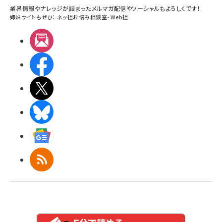
業界情報やナレッジが詰まったメルマガ配信やソーシャルもよろしくです！
姉妹サイトもぜひ：
ネッ担お悩み相談室
・
Web担
メルマガ
Facebook
X(エックス)
BlueSky
Googleニュース
RSS