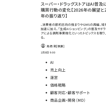
スーパー・ドラッグストアはAI普及
購買行動の変化【2026年の展望と2
年の振り返り】
、消費者の節約志向の強まりやGMSの再編、域
加速に加え、「生成AIショッピング」の普及やドラ
アによる調剤事業強化といったトピックスを取り
る。
鳥栖 剛
[執筆]
1月8日 9:00
AI
売上向上
運営
価格戦略
顧客対応・顧客サポート
商品企画・開発（MD）