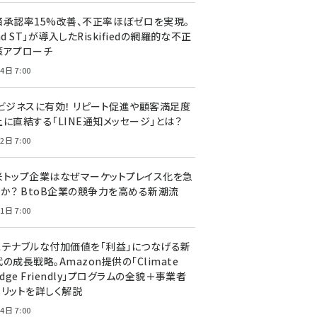
済承認率15%改善、不正率ほぼゼロを実現。
nd ST」が導入したRiskifiedの網羅的な不正
策アプローチ
4日 7:00
Cビジネスに有効！ リピート促進や顧客満足度
上に直結する「LINE通知メッセージ」とは？
2日 7:00
米トップ企業はなぜマーケットプレイス化を急
のか？ BtoB企業の競争力を高める新潮流
1日 7:00
ステナブルな付加価値を「利益」につなげる新
の成長戦略。Amazon提供の「Climate
edge Friendly」プログラムの全貌＋事業者
メリットを詳しく解説
4日 7:00