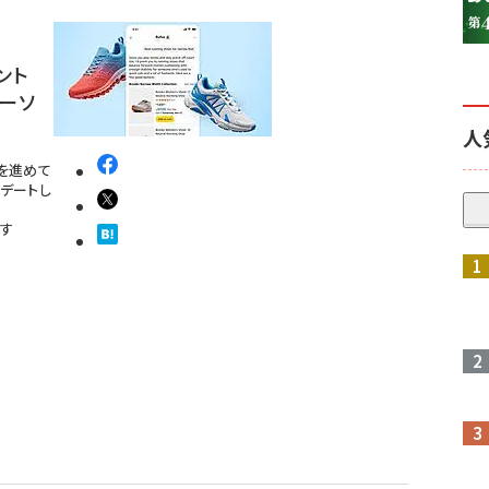
ント
パーソ
人
充を進めて
プデートし
ます
参加登録はこちら↑