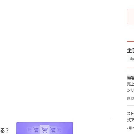
企
S
顧
売
ン
8月3
スト
式
7月2
る？