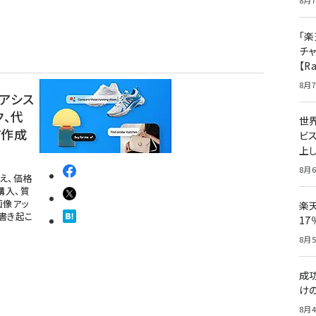
8月7
「楽
チ
【R
8月7
グアシス
ク、代
世
ド作成
ビ
上し
8月6
加え、価格
購入、質
画像アッ
楽
書き起こ
1
8月5
成
け
8月4