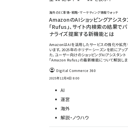
く
ず
海外のEC事情・戦略・マーケティング情報ウォッチ
AmazonのAIショッピングアシスタ
「Rufus」、サイト内検索の結果で
ナライズ提案する新機能とは
AmazonはAIを活用したサービスの強化や拡
います。2025年のホリデーシーズンを前にアッ
た、ユーザー向けのショッピングAIアシスタント
「Amazon Rufus」の最新機能について解説し
Digital Commerce 360
2025年12月4日 8:00
AI
運営
海外
解説・ノウハウ