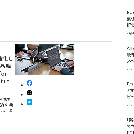
E
裏
評
2月4
A
脱却
強化し
ノ
商品購
202
or
t」と
「
と
ビュ
の連携を
既存の機
202
しました
「
で
E