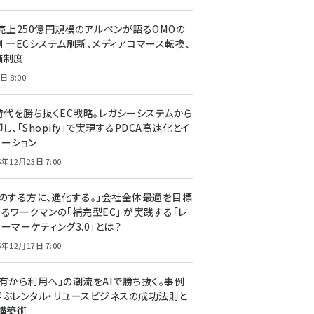
C売上250億円規模のアルペンが語るOMOの
側 ―ECシステム刷新、メディアコマース転換、
価制度
日 8:00
I時代を勝ち抜くEC戦略。レガシーシステムから
し、「Shopify」で実現するPDCA高速化とイ
ベーション
5年12月23日 7:00
声のする方に、進化する。」会社全体最適を目標
するワークマンの「補完型EC」 が実践する「レ
ーマーケティング3.0」とは？
5年12月17日 7:00
所有から利用へ」の潮流をAIで勝ち抜く。事例
学ぶレンタル・リユースビジネスの成功法則と
C構築術