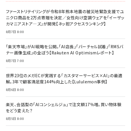
ファーストリテイリングが令和8年熊本地震の被災地緊急支援でユ
ニクロ商品を2万点寄贈を決定／女性向け空調ウェアを「イーザッ
カマニアストア―ズ」が開発【ネッ担アクセスランキング】
8月7日 8:00
「楽天市場」がAI戦略を公開。「AI店長」「バーチャル試着」「RMSバ
ナー画像生成」の全ぼう【Rakuten AI Optimismレポート】
8月7日 7:00
世界23位のメガECが実践する「カスタマーサービス×AI」の最適
解。3年で顧客満足度144%向上した【Lululemon事例】
8月6日 8:00
楽天、会話型の「AIコンシェルジュ」で注文額17％増。買い物体験
をどう変えた？
8月5日 8:00