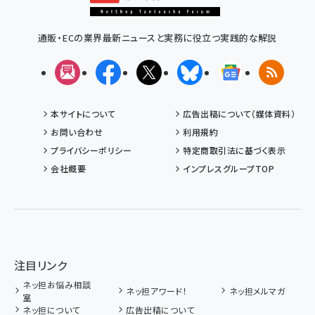
通販・ECの業界最新ニュースと実務に役立つ実践的な解説
メルマガ
Facebook
X(エックス)
Bluesky
Googleニュ
RSS
本サイトについて
広告出稿について（媒体資料）
お問い合わせ
利用規約
プライバシーポリシー
特定商取引法に基づく表示
会社概要
インプレスグループTOP
注目リンク
ネッ担お悩み相談
ネッ担アワード！
ネッ担メルマガ
室
ネッ担について
広告出稿について