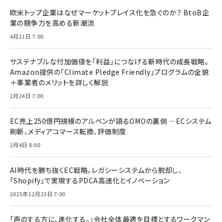
欧米トップ企業はなぜマーケットプレイス化を急ぐのか？ BtoB企
業の競争力を高める新潮流
4月21日 7:00
サステナブルな付加価値を「利益」につなげる新時代の成長戦略。
Amazon提供の「Climate Pledge Friendly」プログラムの全貌
＋事業者のメリットを詳しく解説
2月24日 7:00
EC売上250億円規模のアルペンが語るOMOの裏側 ―ECシステム
刷新、メディアコマース転換、評価制度
2月4日 8:00
AI時代を勝ち抜くEC戦略。レガシーシステムから脱却し、
「Shopify」で実現するPDCA高速化とイノベーション
2025年12月23日 7:00
「声のする方に、進化する。」会社全体最適を目標とするワークマン