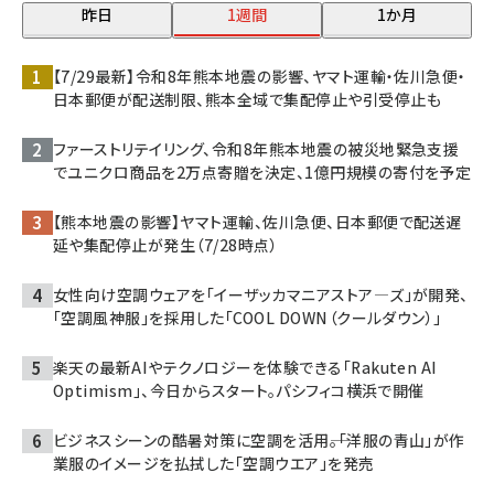
昨日
1週間
1か月
【7/29最新】令和8年熊本地震の影響、ヤマト運輸・佐川急便・
日本郵便が配送制限、熊本全域で集配停止や引受停止も
ファーストリテイリング、令和8年熊本地震の被災地緊急支援
でユニクロ商品を2万点寄贈を決定、1億円規模の寄付を予定
【熊本地震の影響】ヤマト運輸、佐川急便、日本郵便で配送遅
延や集配停止が発生（7/28時点）
女性向け空調ウェアを「イーザッカマニアストア―ズ」が開発、
「空調風神服」を採用した「COOL DOWN（クールダウン）」
楽天の最新AIやテクノロジーを体験できる「Rakuten AI
Optimism」、今日からスタート。パシフィコ横浜で開催
ビジネスシーンの酷暑対策に空調を活用――。「洋服の青山」が作
業服のイメージを払拭した「空調ウエア」を発売