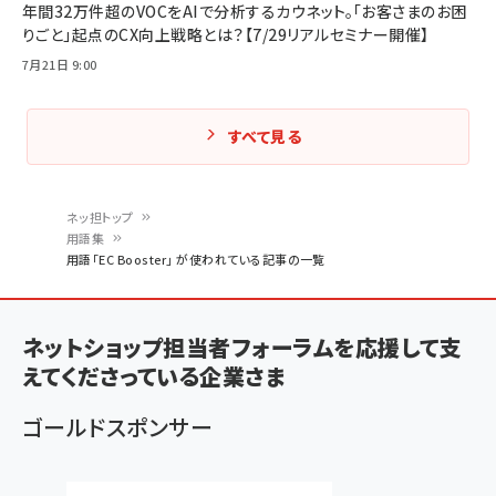
年間32万件超のVOCをAIで分析するカウネット。「お客さまのお困
りごと」起点のCX向上戦略とは？【7/29リアルセミナー開催】
7月21日 9:00
すべて見る
ネッ担トップ
用語集
パ
用語「EC Booster」 が使われている記事の一覧
ン
く
ネットショップ担当者フォーラムを応援して支
ず
えてくださっている企業さま
ゴールドスポンサー