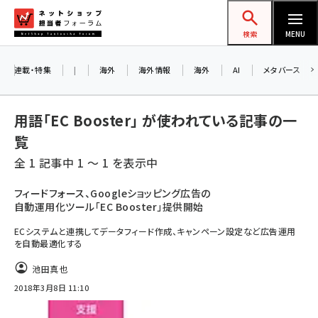
メ
ネットショップ担当者フォーラム
イ
検索
MENU
ン
コ
連載・特集
|
海外
海外情報
海外
AI
メタバース
ン
テ
用語「EC Booster」 が使われている記事の一
ン
覧
ツ
amazon (2249)
全 1 記事中 1 ～ 1 を表示中
に
yahoo (1901)
移
フィードフォース、Googleショッピング広告の
自動運用化ツール「EC Booster」提供開始
動
楽天 (1871)
ECシステムと連携してデータフィード作成、キャンペーン設定など広告運用
ecbeing (1207)
を自動最適化する
アスクル (1119)
池田真也
2018年3月8日 11:10
base (1077)
ビィ・フォアード (773)