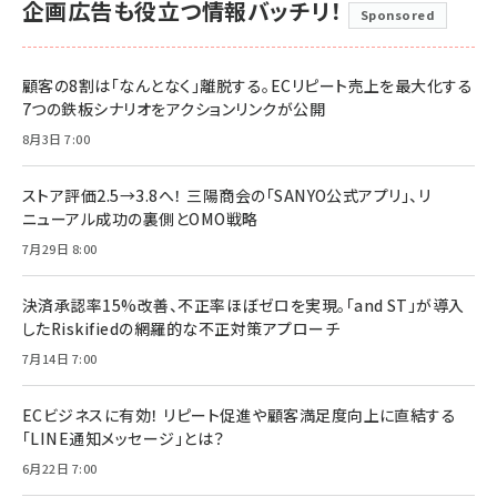
企画広告も役立つ情報バッチリ！
Sponsored
顧客の8割は「なんとなく」離脱する。ECリピート売上を最大化する
7つの鉄板シナリオをアクションリンクが公開
8月3日 7:00
ストア評価2.5→3.8へ！ 三陽商会の「SANYO公式アプリ」、リ
ニューアル成功の裏側とOMO戦略
7月29日 8:00
決済承認率15%改善、不正率ほぼゼロを実現。「and ST」が導入
したRiskifiedの網羅的な不正対策アプローチ
7月14日 7:00
ECビジネスに有効！ リピート促進や顧客満足度向上に直結する
「LINE通知メッセージ」とは？
6月22日 7:00