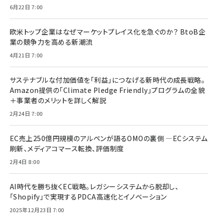
6月22日 7:00
欧米トップ企業はなぜマーケットプレイス化を急ぐのか？ BtoB企
業の競争力を高める新潮流
4月21日 7:00
サステナブルな付加価値を「利益」につなげる新時代の成長戦略。
Amazon提供の「Climate Pledge Friendly」プログラムの全貌
＋事業者のメリットを詳しく解説
2月24日 7:00
EC売上250億円規模のアルペンが語るOMOの裏側 ―ECシステム
刷新、メディアコマース転換、評価制度
2月4日 8:00
AI時代を勝ち抜くEC戦略。レガシーシステムから脱却し、
「Shopify」で実現するPDCA高速化とイノベーション
2025年12月23日 7:00