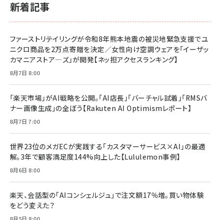
新着記事
ファーストリテイリングが令和8年熊本地震の被災地緊急支援でユ
ニクロ商品を2万点寄贈を決定／女性向け空調ウェアを「イーザッ
カマニアストア―ズ」が開発【ネッ担アクセスランキング】
8月7日 8:00
「楽天市場」がAI戦略を公開。「AI店長」「バーチャル試着」「RMSバ
ナー画像生成」の全ぼう【Rakuten AI Optimismレポート】
8月7日 7:00
世界23位のメガECが実践する「カスタマーサービス×AI」の最適
解。3年で顧客満足度144%向上した【Lululemon事例】
8月6日 8:00
楽天、会話型の「AIコンシェルジュ」で注文額17％増。買い物体験
をどう変えた？
8月5日 8:00