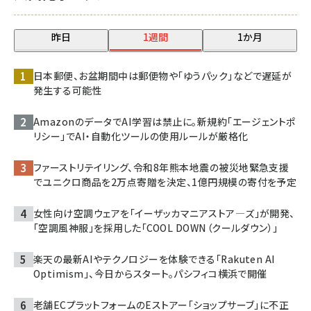
昨日
1週間
1か月
日本郵便、お盆期間中は郵便物や「ゆうパック」などで遅延が
発生する可能性
AmazonのデータでAI学習は禁止に。新規約「エージェントポ
リシー」でAI・自動化ツールの使用ルールが厳格化
ファーストリテイリング、令和8年熊本地震の被災地緊急支援
でユニクロ商品を2万点寄贈を決定、1億円規模の寄付を予定
女性向け空調ウェアを「イーザッカマニアストア―ズ」が開発、
「空調風神服」を採用した「COOL DOWN（クールダウン）」
楽天の最新AIやテクノロジーを体験できる「Rakuten AI
Optimism」、今日からスタート。パシフィコ横浜で開催
老舗ECプラットフォームのEストアー「ショップサーブ」に不正