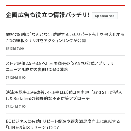
企画広告も役立つ情報バッチリ！
Sponsored
顧客の8割は「なんとなく」離脱する。ECリピート売上を最大化する
7つの鉄板シナリオをアクションリンクが公開
8月3日 7:00
ストア評価2.5→3.8へ！ 三陽商会の「SANYO公式アプリ」、リ
ニューアル成功の裏側とOMO戦略
7月29日 8:00
決済承認率15%改善、不正率ほぼゼロを実現。「and ST」が導入
したRiskifiedの網羅的な不正対策アプローチ
7月14日 7:00
ECビジネスに有効！ リピート促進や顧客満足度向上に直結する
「LINE通知メッセージ」とは？