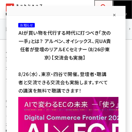
メ
ネットショップ担当者フォーラム
イ
検索
MENU
ン
お知らせ
コ
連載・特集
|
海外
海外情報
海外
AI
メタバース
AIが買い物を代行する時代に打つべき「次の
ン
一手」とは？ アルペン、オイシックス、元UA責
テ
用語「ZETA RECOMMEND」 が使われている
任者が登壇のリアルECセミナー（8/26＠東
ン
京）【交流会も実施】
記事の一覧
ツ
amazon (2259)
全 19 記事中 1 ～ 19 を表示中
に
8/26（水）、東京・四谷で開催。登壇者・聴講
yahoo (1908)
移
アルペン、ECサイトのレコメンドエンジンに
者と交流できる交流会も実施します。すべて
「ZETA RECOMMEND」を導入
動
楽天 (1876)
の講演を無料で聴講できます！
「アルペングループオンラインストア」は2019年10月にEC商品検索・サイト内
ecbeing (1211)
検索エンジン「ZETA SEARCH」を実装。レコメンド機能全体の強化を図るた
めに「ZETA RECOMMEND」を導入した
アスクル (1122)
瀧川 正実
base (1083)
2021年12月15日 9:00
ビィ・フォアード (781)