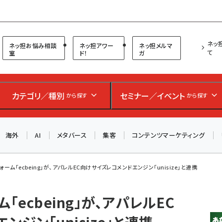
プ担当者フォーラム
ネッ
ネッ担お悩み相談
ネッ担アワー
ネッ担メルマ
て
室
ド！
ガ
カテゴリ／種別
セミナー／イベント
から探す
から探す
海外
AI
メタバース
集客
コンテンツマーケティング
ォーム「ecbeing」が、アパレルEC向けサイズレコメンドエンジン「unisize」と連携
「ecbeing」が、アパレルEC