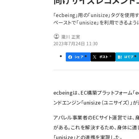
向けサイズレコメンドエン
く
ず
「ecbeing」用の「unisize」タグを
ペーストで「unisize」を利用できるよ
瀧川 正実
2023年7月24日 11:30
シェア
ポスト
はてブ
ecbeingは、EC構築プラットフォーム
ンドエンジン「unisize（ユニサイズ）
アパレル事業者のECサイト運営では、
がある。これを解決するため、身体に適
「unisize」との連携を実現した。