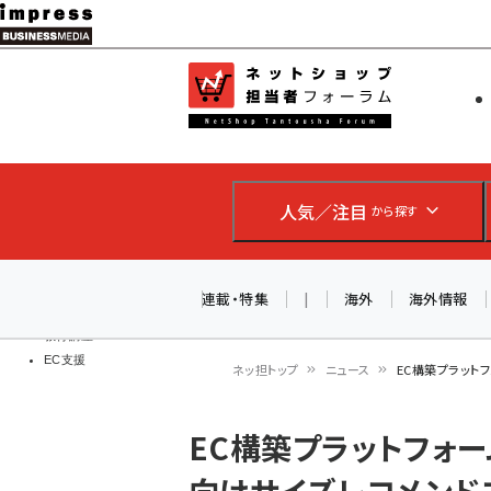
メ
イ
EC担当者
ネットショッ
ン
Web担当者
コ
製品導入
ン
企業IT
ソフト開発
テ
IoT・AI
人気／注目
から探す
ン
DCクラウド
研究・調査
ツ
エネルギー
に
連載・特集
|
海外
海外情報
ドローン
移
教育講座
EC支援
動
ネッ担トップ
ニュース
EC構築プラットフ
パ
EC構築プラットフォーム
ン