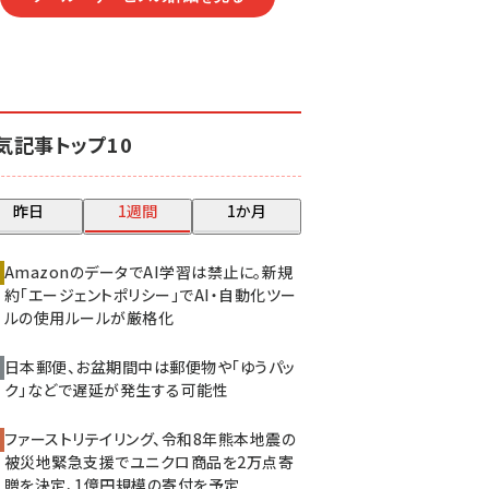
気記事トップ10
昨日
1週間
1か月
AmazonのデータでAI学習は禁止に。新規
約「エージェントポリシー」でAI・自動化ツー
ルの使用ルールが厳格化
日本郵便、お盆期間中は郵便物や「ゆうパッ
ク」などで遅延が発生する可能性
ファーストリテイリング、令和8年熊本地震の
被災地緊急支援でユニクロ商品を2万点寄
贈を決定、1億円規模の寄付を予定