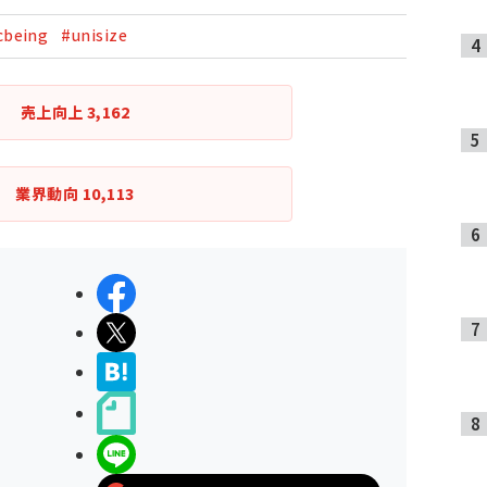
cbeing
#unisize
売上向上
3,162
業界動向
10,113
シェアする
ポストする
>ブクマする
noteで書く
LINEで送る