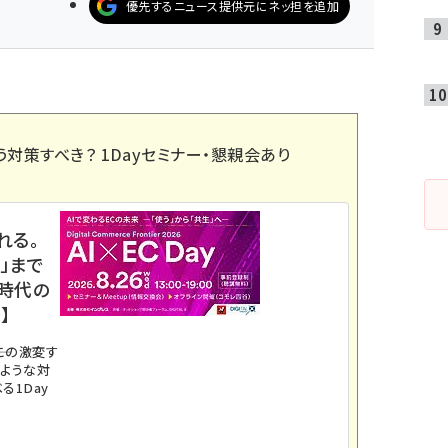
優先するニュース提供元にネッ担を追加
う対策すべき？ 1Dayセミナー・懇親会あり
れる。
」まで
ス時代の
】
。この激変す
のような対
る1Day