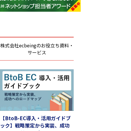
base (1081)
ビィ・フォアード (776)
revico (744)