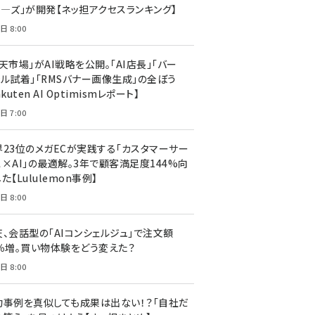
ア―ズ」が開発【ネッ担アクセスランキング】
日 8:00
天市場」がAI戦略を公開。「AI店長」「バー
ャル試着」「RMSバナー画像生成」の全ぼう
akuten AI Optimismレポート】
日 7:00
界23位のメガECが実践する「カスタマーサー
ス×AI」の最適解。3年で顧客満足度144%向
た【Lululemon事例】
日 8:00
天、会話型の「AIコンシェルジュ」で注文額
7％増。買い物体験をどう変えた？
日 8:00
功事例を真似しても成果は出ない！？「自社だ