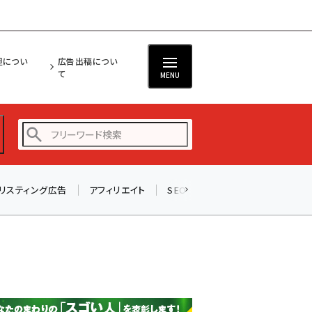
担につい
広告出稿につい
て
MENU
リスティング広告
アフィリエイト
SEO
メール
ソーシャル
amazon (2255)
yahoo (1906)
楽天 (1874)
ecbeing (1210)
アスクル (1122)