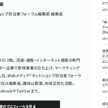
ト
実
8月7
ョップ担当者フォーラム編集部 編集長
「楽
チ
【R
8月7
世
ビ
KO）2敗。 流通・通販・インターネット通販の専門
上し
ダー企業で新規事業の立ち上げ、マーケティング
8月6
社、Webメディア「ネットショップ担当者フォーラ
楽
 現在は編集長。趣味は飲酒、地域活性化活動。
1
cebook
や
Twitter
まで。
8月5
成
実
のプロフィールを見る