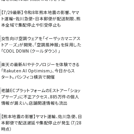
【7/29最新】令和8年熊本地震の影響、ヤマ
ト運輸・佐川急便・日本郵便が配送制限、熊
本全域で集配停止や引受停止も
女性向け空調ウェアを「イーザッカマニアス
トア―ズ」が開発、「空調風神服」を採用した
「COOL DOWN（クールダウン）」
楽天の最新AIやテクノロジーを体験できる
「Rakuten AI Optimism」、今日からス
タート。パシフィコ横浜で開催
老舗ECプラットフォームのEストアー「ショッ
プサーブ」に不正アクセス、885万件の個人
情報が漏えい。店舗関連情報も流出
【熊本地震の影響】ヤマト運輸、佐川急便、日
本郵便で配送遅延や集配停止が発生（7/28
時点）