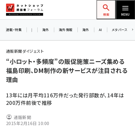
メ
ネットショップ担当者フォーラム
イ
検索
MENU
ン
コ
連載・特集
|
海外
海外情報
海外
AI
メタバース
ン
テ
通販新聞ダイジェスト
ン
“小ロット・多頻度”の販促施策ニーズ集める
ツ
amazon (2259)
福島印刷、DM制作の新サービスが注目される
に
理由
yahoo (1908)
移
動
楽天 (1874)
13年には月平均116万件だった発行部数が、14年は
ecbeing (1211)
200万件前後で推移
アスクル (1122)
通販新聞
2015年2月16日 10:00
base (1083)
ビィ・フォアード (778)