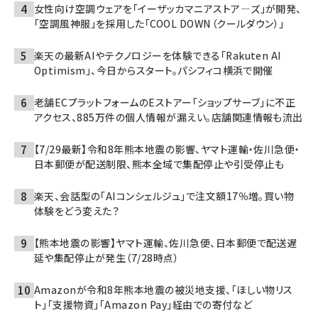
女性向け空調ウェアを「イーザッカマニアストア―ズ」が開発、
「空調風神服」を採用した「COOL DOWN（クールダウン）」
楽天の最新AIやテクノロジーを体験できる「Rakuten AI
Optimism」、今日からスタート。パシフィコ横浜で開催
老舗ECプラットフォームのEストアー「ショップサーブ」に不正
アクセス、885万件の個人情報が漏えい。店舗関連情報も流出
【7/29最新】令和8年熊本地震の影響、ヤマト運輸・佐川急便・
日本郵便が配送制限、熊本全域で集配停止や引受停止も
楽天、会話型の「AIコンシェルジュ」で注文額17％増。買い物
体験をどう変えた？
【熊本地震の影響】ヤマト運輸、佐川急便、日本郵便で配送遅
延や集配停止が発生（7/28時点）
Amazonが令和8年熊本地震の被災地支援、「ほしい物リス
ト」「支援物資」「Amazon Pay」経由での寄付など