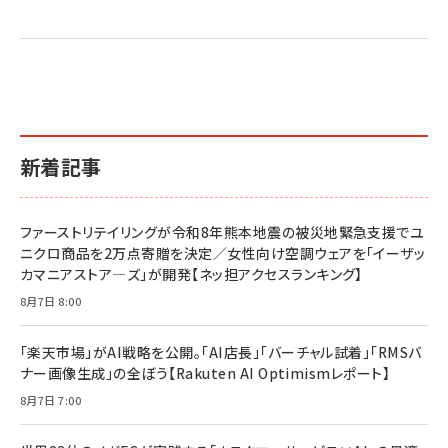
2億円を売り上げたプロが教える note×AI 最強の
anan(アンアン)2026/07/01号 No.2501[魅せる
ベインキャピタル 企業価値向上力の秘密
副業
カラダ2026／宮舘涼太]
￥2,640
￥1,870
￥880
イシューからはじめよ［改訂版］――知的生産の「シンプ
小さな会社は戦略が9割
anan(アンアン)2026/06/24号 No.2500増刊
ルな本質」
スペシャルエディション[王道エンタメの矜持／
￥1,980
新着記事
BTS]
￥2,200
￥1,100
ドリルを売るには穴を売れ
経営メモ 16年の起業家人生で得た知見
ファーストリテイリングが令和8年熊本地震の被災地緊急支援でユ
anan(アンアン)2026/07/08号 No.2502[2026
￥1,815
￥2,750
ニクロ商品を2万点寄贈を決定／女性向け空調ウェアを「イーザッ
年後半、あなたの恋と運命／山田涼介]
カマニアストア―ズ」が開発【ネッ担アクセスランキング】
￥880
Brand Shift(ブランド・シフト): 「信頼」で選ばれ
影響力の武器［新版］：人を動かす七つの原理
8月7日 8:00
る時代の成長戦略
￥3,190
ママ投資家が育休中に１億貯めた株式投資
￥2,420
￥1,870
「楽天市場」がAI戦略を公開。「AI店長」「バーチャル試着」「RMSバ
ナー画像生成」の全ぼう【Rakuten AI Optimismレポート】
フィードバック経営 「沈黙の組織」から「高め合う
マーケティングの真実 P&G・グリコで学んだ失敗
組織」へ
と成長の法則
8月7日 7:00
組織の成果を最大化する ルールのデザイン
￥3,080
￥2,200
￥1,980