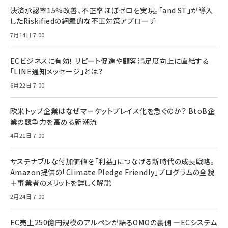
決済承認率15%改善、不正率ほぼゼロを実現。「and ST」が導入
したRiskifiedの網羅的な不正対策アプローチ
7月14日 7:00
ECビジネスに有効！ リピート促進や顧客満足度向上に直結する
「LINE通知メッセージ」とは？
6月22日 7:00
欧米トップ企業はなぜマーケットプレイス化を急ぐのか？ BtoB企
業の競争力を高める新潮流
4月21日 7:00
サステナブルな付加価値を「利益」につなげる新時代の成長戦略。
Amazon提供の「Climate Pledge Friendly」プログラムの全貌
＋事業者のメリットを詳しく解説
2月24日 7:00
EC売上250億円規模のアルペンが語るOMOの裏側 ―ECシステム