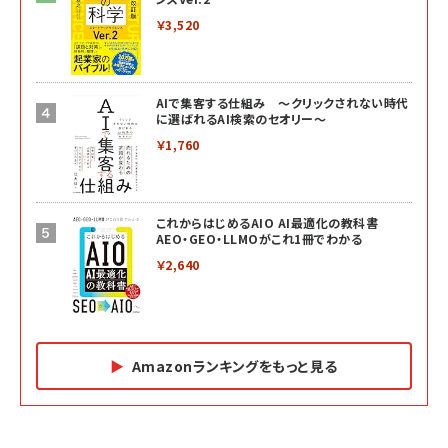
￥3,520
AIで集客する仕組み ～クリックされない時代
に選ばれるAI検索のセオリー～
￥1,760
これからはじめるAIO AI最適化の教科書
AEO・GEO・LLMOがこれ1冊でわかる
￥2,640
Amazonランキングをもっと見る
Amazon マーケティング・セールス全般関連書籍 の
Amazon ビジネス・経済関連書籍 の売れ筋ランキン
Amazon 経営戦略関連書籍 の売れ筋ランキング
売れ筋ランキング
グ
更新日時：2026/06/26 19:05
更新日時：2026/06/26 19:05
更新日時：2026/06/26 19:05