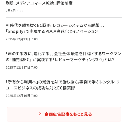
刷新、メディアコマース転換、評価制度
2月4日 8:00
AI時代を勝ち抜くEC戦略。レガシーシステムから脱却し、
「Shopify」で実現するPDCA高速化とイノベーション
2025年12月23日 7:00
「声のする方に、進化する。」会社全体最適を目標とするワークマン
の「補完型EC」 が実践する「レビューマーケティング3.0」とは？
2025年12月17日 7:00
「所有から利用へ」の潮流をAIで勝ち抜く。事例で学ぶレンタル・リ
ユースビジネスの成功法則とEC構築術
2025年12月16日 7:00
企画広告記事をもっと見る