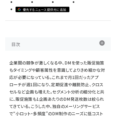
revico (744)
優先するニュース提供元に追加
目次
企業間の競争が激しくなる中、DMを使った販促施策
もタイミングや顧客属性を意識してよりきめ細かな対
応が必要になっている。これまで月1回だったアプ
ローチが週1回になり、定期促進や離脱防止、クロス
セルなど企画も増えた。セグメント分析の細分化と共
に、販促施策も1企画あたりのDM発送枚数は絞られ
てきている。こうした中、独自のメーリングサービス
で“小ロット・多頻度”のDM制作のニーズに低コスト