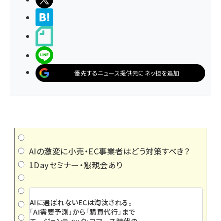
>ブクマする
noteで書く
LINEで送る
優先するニュース提供元にネッ担を追加
AIの激変に小売・EC事業者はどう対策すべき？
1Dayセミナー・懇親会あり
AIに選ばれないECは淘汰される。
「AI需要予測」から「購買代行」まで
エージェンティック・コマース時代の