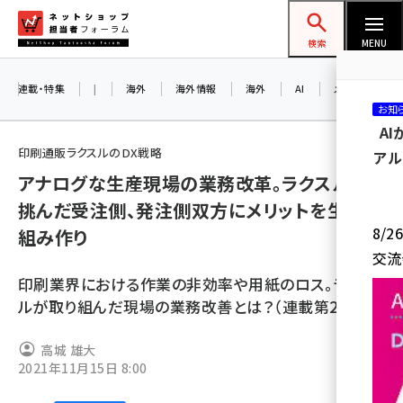
メ
ネットショップ担当者フォーラム
イ
検索
MENU
ン
コ
連載・特集
|
海外
海外情報
海外
AI
メタバース
お知
ン
A
テ
印刷通販ラクスルのDX戦略
アル
ン
アナログな生産現場の業務改革。ラクスルが
ツ
amazon (2259)
挑んだ受注側、発注側双方にメリットを生む仕
に
8/
組み作り
yahoo (1910)
移
交流
動
楽天 (1878)
印刷業界における作業の非効率や用紙のロス。ラクス
ecbeing (1213)
ルが取り組んだ現場の業務改善とは？（連載第2回）
アスクル (1126)
高城 雄大
2021年11月15日 8:00
base (1085)
ビィ・フォアード (786)