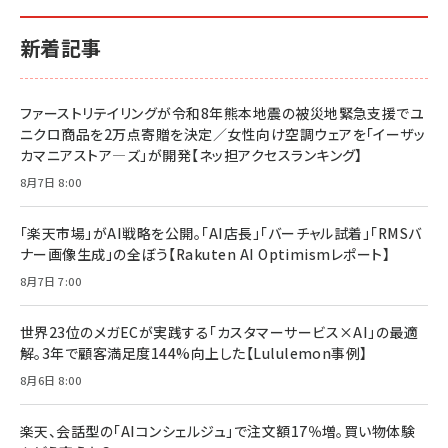
イシューからはじめよ［改訂版］――知的生産の「シンプ
小さな会社は戦略が9割
anan(アンアン)2026/06/24号 No.2500増刊
ルな本質」
スペシャルエディション[王道エンタメの矜持／
￥1,980
新着記事
BTS]
￥2,200
￥1,100
ドリルを売るには穴を売れ
経営メモ 16年の起業家人生で得た知見
ファーストリテイリングが令和8年熊本地震の被災地緊急支援でユ
anan(アンアン)2026/07/08号 No.2502[2026
￥1,815
￥2,750
ニクロ商品を2万点寄贈を決定／女性向け空調ウェアを「イーザッ
年後半、あなたの恋と運命／山田涼介]
カマニアストア―ズ」が開発【ネッ担アクセスランキング】
￥880
Brand Shift(ブランド・シフト): 「信頼」で選ばれ
影響力の武器［新版］：人を動かす七つの原理
8月7日 8:00
る時代の成長戦略
￥3,190
ママ投資家が育休中に１億貯めた株式投資
￥2,420
￥1,870
「楽天市場」がAI戦略を公開。「AI店長」「バーチャル試着」「RMSバ
ナー画像生成」の全ぼう【Rakuten AI Optimismレポート】
フィードバック経営 「沈黙の組織」から「高め合う
マーケティングの真実 P&G・グリコで学んだ失敗
組織」へ
と成長の法則
8月7日 7:00
組織の成果を最大化する ルールのデザイン
￥3,080
￥2,200
￥1,980
世界23位のメガECが実践する「カスタマーサービス×AI」の最適
解。3年で顧客満足度144%向上した【Lululemon事例】
Amazonランキングをもっと見る
Amazonランキングをもっと見る
8月6日 8:00
Amazonランキングをもっと見る
楽天、会話型の「AIコンシェルジュ」で注文額17％増。買い物体験