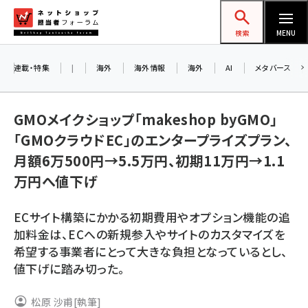
メ
ネットショップ担当者フォーラム
イ
検索
MENU
ン
コ
連載・特集
|
海外
海外情報
海外
AI
メタバース
お知ら
ン
AI
テ
アルペ
GMOメイクショップ「makeshop byGMO」
ン
「GMOクラウドEC」のエンタープライズプラン、
ツ
amazon (2249)
月額6万500円→5.5万円、初期11万円→1.1
に
8/2
万円へ値下げ
yahoo (1901)
移
交流会
動
楽天 (1871)
ECサイト構築にかかる初期費用やオプション機能の追
ecbeing (1207)
加料金は、ECへの新規参入やサイトのカスタマイズを
希望する事業者にとって大きな負担となっているとし、
アスクル (1119)
値下げに踏み切った。
base (1077)
松原 沙甫
[執筆]
ビィ・フォアード (773)