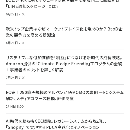
「LINE通知メッセージ」とは？
6月22日 7:00
欧米トップ企業はなぜマーケットプレイス化を急ぐのか？ BtoB企
業の競争力を高める新潮流
4月21日 7:00
サステナブルな付加価値を「利益」につなげる新時代の成長戦略。
Amazon提供の「Climate Pledge Friendly」プログラムの全貌
＋事業者のメリットを詳しく解説
2月24日 7:00
EC売上250億円規模のアルペンが語るOMOの裏側 ―ECシステム
刷新、メディアコマース転換、評価制度
2月4日 8:00
AI時代を勝ち抜くEC戦略。レガシーシステムから脱却し、
「Shopify」で実現するPDCA高速化とイノベーション