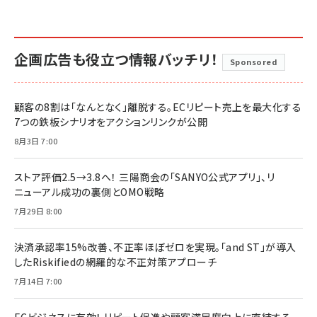
企画広告も役立つ情報バッチリ！
Sponsored
顧客の8割は「なんとなく」離脱する。ECリピート売上を最大化する
7つの鉄板シナリオをアクションリンクが公開
8月3日 7:00
ストア評価2.5→3.8へ！ 三陽商会の「SANYO公式アプリ」、リ
ニューアル成功の裏側とOMO戦略
7月29日 8:00
決済承認率15%改善、不正率ほぼゼロを実現。「and ST」が導入
したRiskifiedの網羅的な不正対策アプローチ
7月14日 7:00
ECビジネスに有効！ リピート促進や顧客満足度向上に直結する