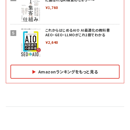
￥1,760
これからはじめるAIO AI最適化の教科書
AEO・GEO・LLMOがこれ1冊でわかる
￥2,640
Amazonランキングをもっと見る
Amazon マーケティング・セールス全般関連書籍 の
Amazon ビジネス・経済関連書籍 の売れ筋ランキン
Amazon 経営戦略関連書籍 の売れ筋ランキング
売れ筋ランキング
グ
更新日時：2026/06/26 19:05
更新日時：2026/06/26 19:05
更新日時：2026/06/26 19:05
2億円を売り上げたプロが教える note×AI 最強の
anan(アンアン)2026/07/01号 No.2501[魅せる
ベインキャピタル 企業価値向上力の秘密
副業
カラダ2026／宮舘涼太]
￥2,640
￥1,870
￥880