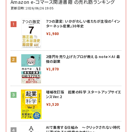
Amazon e-コマース関連書籍 の売れ筋ランキング
更新日時：2026/06/26 19:05
7つの激変: いかがわしい者たちが主役の「イン
ターネット産業」30年史
￥1,980
2億円を売り上げたプロが教える note×AI 最
強の副業
￥1,870
増補改訂版 起業の科学 スタートアップサイエ
ンスVer.2
￥3,520
AIで集客する仕組み ～クリックされない時代
に選ばれるAI検索のセオリー～