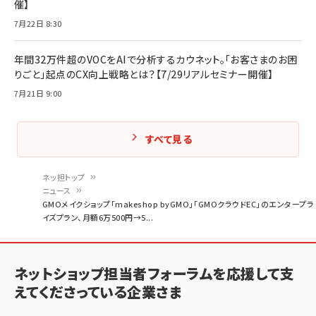
催】
7月22日 8:30
年間32万件超のVOCをAIで分析するカウネット。「お客さまのお困
りごと」起点のCX向上戦略とは？【7/29リアルセミナー開催】
7月21日 9:00
すべて見る
ネッ担トップ
ニュース
パ
GMOメイクショップ「makeshop byGMO」「GMOクラウドEC」のエンタープラ
イズプラン、月額6万500円→5...
ン
く
ず
ネットショップ担当者フォーラムを応援して支
えてくださっている企業さま