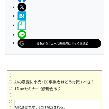
ポストする
>ブクマする
noteで書く
LINEで送る
優先するニュース提供元にネッ担を追加
AIの激変に小売・EC事業者はどう対策すべき？
1Dayセミナー・懇親会あり
AIに選ばれないECは淘汰される。