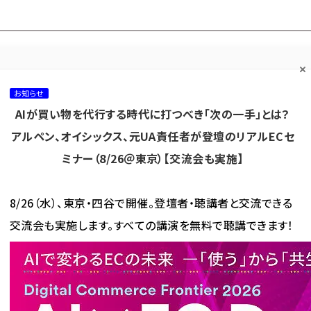
プ担当者フォーラム
ネッ
ネッ担お悩み相談
ネッ担アワー
ネッ担メルマ
て
室
ド！
ガ
お知らせ
AIが買い物を代行する時代に打つべき「次の一手」とは？
カテゴリ／種別
セミナー／イベント
から探す
から探す
アルペン、オイシックス、元UA責任者が登壇のリアルECセ
ミナー（8/26＠東京）【交流会も実施】
海外
AI
メタバース
集客
コンテンツマーケティング
8/26（水）、東京・四谷で開催。登壇者・聴講者と交流できる
交流会も実施します。すべての講演を無料で聴講できます！
 byGMO」が「Amazon出品サービス」と連携。自社ECの商品をAmazonマーケットプレイスへ出.
MO」が「Amazon出品サービス」と