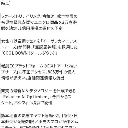
時点）
ファーストリテイリング、令和8年熊本地震の
被災地緊急支援でユニクロ商品を2万点寄
贈を決定、1億円規模の寄付を予定
女性向け空調ウェアを「イーザッカマニアス
トア―ズ」が開発、「空調風神服」を採用した
「COOL DOWN（クールダウン）」
老舗ECプラットフォームのEストアー「ショッ
プサーブ」に不正アクセス、885万件の個人
情報が漏えい。店舗関連情報も流出
楽天の最新AIやテクノロジーを体験できる
「Rakuten AI Optimism」、今日からス
タート。パシフィコ横浜で開催
熊本地震の影響でヤマト運輸・佐川急便・日
本郵便が配送制限／小売のプロが語るオム
ニチャネル成功の条件【ネッ担アクセスラン