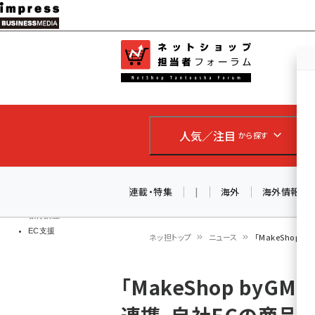
メ
イ
EC担当者
ネットショッ
ン
Web担当者
コ
製品導入
ン
企業IT
ソフト開発
テ
IoT・AI
人気／注目
から探す
ン
DCクラウド
研究・調査
ツ
エネルギー
に
連載・特集
|
海外
海外情報
ドローン
移
教育講座
EC支援
動
ネッ担トップ
ニュース
「MakeShop
パ
「MakeShop byG
ン