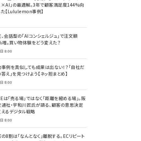
ス×AI」の最適解。3年で顧客満足度144%向
た【Lululemon事例】
天、会話型の「AIコンシェルジュ」で注文額
7％増。買い物体験をどう変えた？
日 8:00
功事例を真似しても成果は出ない！？「自社だ
の答え」を見つけよう【ネッ担まとめ】
日 8:00
NEは「売る場」ではなく「距離を縮める場」。阪
交通社・宇和川匠氏が語る、顧客の意思決定
支えるデジタル戦略
日 8:00
客の8割は「なんとなく」離脱する。ECリピート