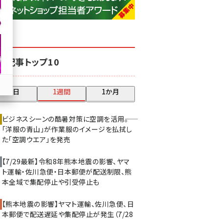
base (1071)
ビィ・フォアード (773)
revico (739)
気記事トップ10
昨日
1週間
1か月
ビジネスシーンの酷暑対策に空調を活用――。
「洋服の青山」が作業服のイメージを払拭し
た「空調ウエア」を発売
【7/29最新】令和8年熊本地震の影響、ヤマ
ト運輸・佐川急便・日本郵便が配送制限、熊
本全域で集配停止や引受停止も
【熊本地震の影響】ヤマト運輸、佐川急便、日
本郵便で配送遅延や集配停止が発生（7/28