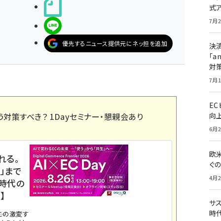
noteで書く
式
7月2
LINEで送る
優先するニュース提供元にネッ担を追加
決
「a
対
7月1
E
う対策すべき？ 1Dayセミナー・懇親会あり
向
6月2
欧
れる。
ぐ
」まで
4月2
ス時代の
】
サ
時代
。この激変す