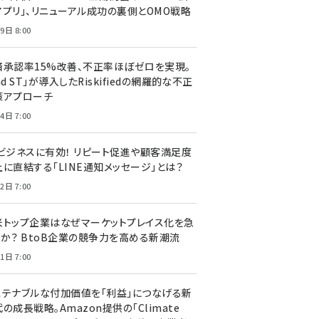
アプリ」、リニューアル成功の裏側とOMO戦略
9日 8:00
済承認率15%改善、不正率ほぼゼロを実現。
nd ST」が導入したRiskifiedの網羅的な不正
策アプローチ
4日 7:00
Cビジネスに有効！ リピート促進や顧客満足度
上に直結する「LINE通知メッセージ」とは？
2日 7:00
米トップ企業はなぜマーケットプレイス化を急
のか？ BtoB企業の競争力を高める新潮流
1日 7:00
ステナブルな付加価値を「利益」につなげる新
の成長戦略。Amazon提供の「Climate