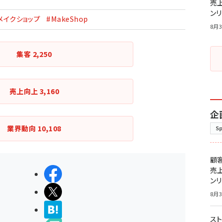
売
ン
メイクショップ
#MakeShop
8月3
集客
2,250
売上向上
3,160
企
業界動向
10,108
S
顧
売
シェアする
ン
ポストする
8月3
>ブクマする
スト