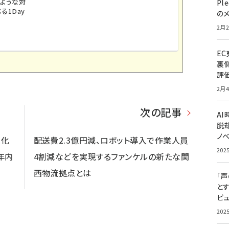
のような対
Pl
る1Day
の
2月2
E
裏
評
2月4
次の記事
A
脱却
ノ
強化
配送費2.3億円減、ロボット導入で作業人員
202
年内
4割減などを実現するファンケルの新たな関
西物流拠点とは
「
と
ビュ
202