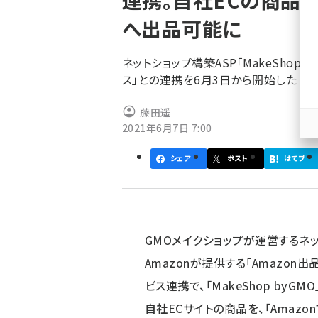
連携。自社ECの商品を
く
へ出品可能に
ず
ネットショップ構築ASP「MakeShop 
ス」との連携を6月3日から開始した
藤田遥
2021年6月7日 7:00
シェア
ポスト
はてブ
GMOメイクショップが運営するネットシ
Amazonが提供する「Amazon
ビス連携で、「MakeShop byGM
自社ECサイトの商品を、「Amaz