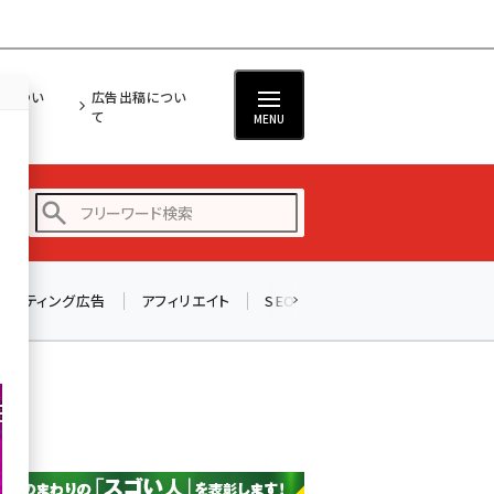
担につい
広告出稿につい
て
MENU
リスティング広告
アフィリエイト
SEO
メール
ソーシャル
amazon (2244)
yahoo (1899)
..
楽天 (1871)
ecbeing (1207)
アスクル (1117)