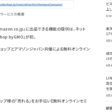
ビ
上し
サービスの概要
8:00
mazon.co.jp」に出品できる機能の提供は、ネット
楽
1
op byGMO」が初。
8月5
ショップとアマゾンジャパン共催による無料オンライン
成
け
8月4
LI
急
を
8月3
ョップ様の「売れる」をお手伝い【無料オンラインセミ
顧