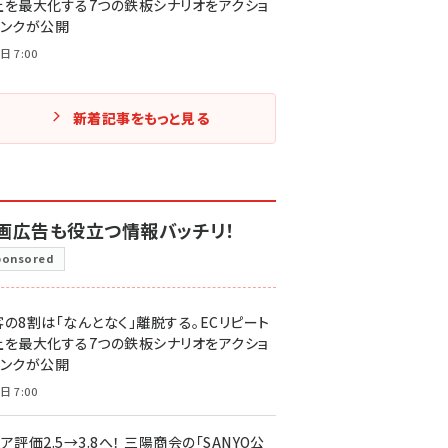
上を最大化する7つの鉄板シナリオをアクショ
リンクが公開
日 7:00
新着記事をもっと見る
画広告も役立つ情報バッチリ！
ponsored
客の8割は「なんとなく」離脱する。ECリピート
上を最大化する7つの鉄板シナリオをアクショ
リンクが公開
日 7:00
ア評価2.5→3.8へ！ 三陽商会の「SANYO公