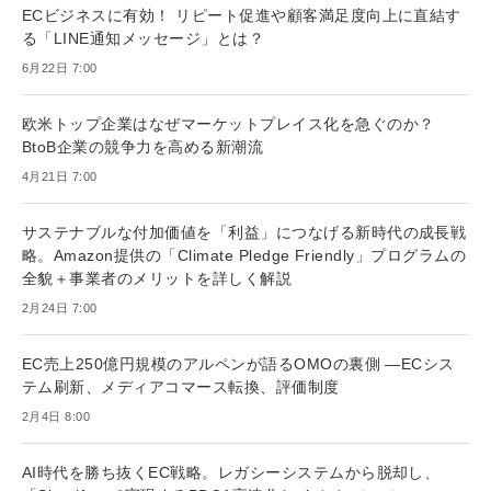
ECビジネスに有効！ リピート促進や顧客満足度向上に直結す
る「LINE通知メッセージ」とは？
6月22日 7:00
欧米トップ企業はなぜマーケットプレイス化を急ぐのか？
BtoB企業の競争力を高める新潮流
4月21日 7:00
サステナブルな付加価値を「利益」につなげる新時代の成長戦
略。Amazon提供の「Climate Pledge Friendly」プログラムの
全貌＋事業者のメリットを詳しく解説
2月24日 7:00
EC売上250億円規模のアルペンが語るOMOの裏側 ―ECシス
テム刷新、メディアコマース転換、評価制度
2月4日 8:00
AI時代を勝ち抜くEC戦略。レガシーシステムから脱却し、