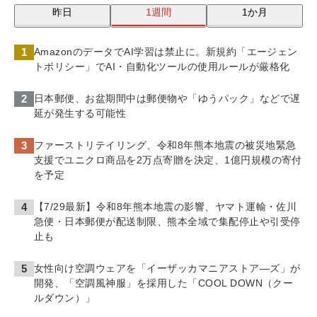
昨日
1週間
1か月
AmazonのデータでAI学習は禁止に。新規約「エージェン
トポリシー」でAI・自動化ツールの使用ルールが厳格化
日本郵便、お盆期間中は郵便物や「ゆうパック」などで遅
延が発生する可能性
ファーストリテイリング、令和8年熊本地震の被災地緊急
支援でユニクロ商品を2万点寄贈を決定、1億円規模の寄付
を予定
【7/29最新】令和8年熊本地震の影響、ヤマト運輸・佐川
急便・日本郵便が配送制限、熊本全域で集配停止や引受停
止も
女性向け空調ウェアを「イーザッカマニアストア―ズ」が
開発、「空調風神服」を採用した「COOL DOWN（クー
ルダウン）」