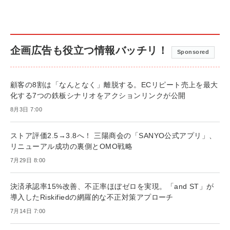
企画広告も役立つ情報バッチリ！
Sponsored
顧客の8割は「なんとなく」離脱する。ECリピート売上を最大
化する7つの鉄板シナリオをアクションリンクが公開
8月3日 7:00
ストア評価2.5→3.8へ！ 三陽商会の「SANYO公式アプリ」、
リニューアル成功の裏側とOMO戦略
7月29日 8:00
決済承認率15%改善、不正率ほぼゼロを実現。「and ST」が
導入したRiskifiedの網羅的な不正対策アプローチ
7月14日 7:00