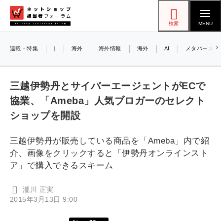
メ
ネットショップ担当者フォーラム
イ
検索
MENU
ン
コ
連載・特集
|
海外
海外情報
海外
AI
メタバース
ン
お知
A
テ
三越伊勢丹とサイバーエージェントがECで
は
ン
協業、「Ameba」人気ブロガーのセレクト
ツ
amazon (2253)
ショップを開設
に
8/
yahoo (1905)
移
三越伊勢丹が販売している商品を「Ameba」内で紹
で
動
楽天 (1873)
介、画像をクリックすると「伊勢丹オンラインスト
で
ecbeing (1210)
ア」で購入できるスキーム
アスクル (1122)
瀧川 正実
2015年3月13日 9:00
base (1079)
ビィ・フォアード (776)