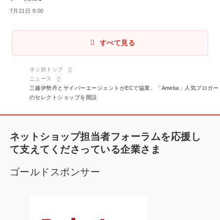
7月21日 9:00
すべて見る
ネッ担トップ
ニュース
パ
三越伊勢丹とサイバーエージェントがECで協業、「Ameba」人気ブロガー
のセレクトショップを開設
ン
く
ず
ネットショップ担当者フォーラムを応援し
て支えてくださっている企業さま
ゴールドスポンサー