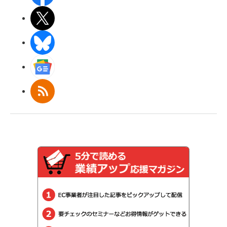
X(エックス)
BlueSky
Googleニュース
RSS