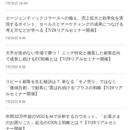
7月31日 15:00
エージェンティックコマースへの備え、売上拡大と効率化を実
現するポイント、セールスとマーケティングの成果につなげる
考え方などが学べる【7/29リアルセミナー開催】
7月24日 8:30
大手が攻めない市場で勝つ！ ニッチ特化と徹底した顧客志向
で成長し続けるEC戦略とは【7/29リアルセミナー開催】
7月23日 8:30
リピート顧客を生む秘訣は？ 単なる「モノ売り」ではなく
「価値共創」で顧客に“選ばれ続ける”プラスの戦略【7/29リア
ルセミナー開催】
7月22日 8:30
年間32万件超のVOCをAIで分析するカウネット。「お客さま
のお困りごと」起点のCX向上戦略とは？【7/29リアルセミ
ナー開催】