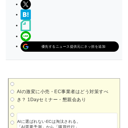
ポストする
>ブクマする
noteで書く
LINEで送る
優先するニュース提供元にネッ担を追加
AIの激変に小売・EC事業者はどう対策すべ
き？ 1Dayセミナー・懇親会あり
AIに選ばれないECは淘汰される。
「AI需要予測」から「購買代行」