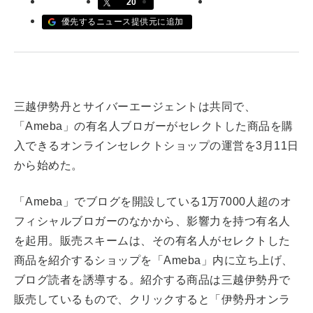
20
revico (744)
優先するニュース提供元に追加
三越伊勢丹とサイバーエージェントは共同で、
「Ameba」の有名人ブロガーがセレクトした商品を購
入できるオンラインセレクトショップの運営を
3月11日
参加
から
始めた。
「Ameba」でブログを開設している1万7000人超のオ
フィシャルブロガーのなかから、影響力を持つ有名人
を起用。販売スキームは、その有名人がセレクトした
商品を紹介するショップを「Ameba」内に立ち上げ、
ブログ読者を誘導する。紹介する商品は三越伊勢丹で
販売しているもので、クリックすると「伊勢丹オンラ