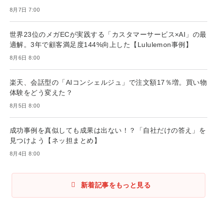
￥1,980
8月7日 7:00
Amazonランキングをもっと見る
Amazonランキングをもっと見る
世界23位のメガECが実践する「カスタマーサービス×AI」の最
Amazonランキングをもっと見る
適解。3年で顧客満足度144%向上した【Lululemon事例】
8月6日 8:00
楽天、会話型の「AIコンシェルジュ」で注文額17％増。買い物
体験をどう変えた？
8月5日 8:00
成功事例を真似しても成果は出ない！？「自社だけの答え」を
見つけよう【ネッ担まとめ】
8月4日 8:00
新着記事をもっと見る