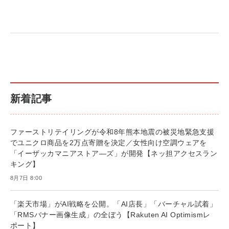
Amazon マーケティング・セールス全般関連書籍
Amazon ビジネス・経済関連書籍 の売れ筋ランキ
Amazon 経営戦略関連書籍 の売れ筋ランキング
の売れ筋ランキング
ング
更新日時：2026/06/26 19:05
更新日時：2026/06/26 19:05
更新日時：2026/06/26 19:05
2億円を売り上げたプロが教える note×AI 最強の
anan(アンアン)2026/07/01号 No.2501[魅せる
ベインキャピタル 企業価値向上力の秘密
副業
カラダ2026／宮舘涼太]
￥2,640
￥1,870
￥880
イシューからはじめよ［改訂版］――知的生産の
小さな会社は戦略が9割
anan(アンアン)2026/06/24号 No.2500増刊 ス
「シンプルな本質」
ペシャルエディション[王道エンタメの矜持／
￥1,980
新着記事
BTS]
￥2,200
￥1,100
ドリルを売るには穴を売れ
経営メモ 16年の起業家人生で得た知見
ファーストリテイリングが令和8年熊本地震の被災地緊急支援
anan(アンアン)2026/07/08号 No.2502[2026年
￥1,815
￥2,750
でユニクロ商品を2万点寄贈を決定／女性向け空調ウェアを
後半、あなたの恋と運命／山田涼介]
「イーザッカマニアストア―ズ」が開発【ネッ担アクセスラン
￥880
Brand Shift(ブランド・シフト): 「信頼」で選ば
影響力の武器［新版］：人を動かす七つの原理
キング】
れる時代の成長戦略
￥3,190
8月7日 8:00
ママ投資家が育休中に１億貯めた株式投資
￥2,420
￥1,870
「楽天市場」がAI戦略を公開。「AI店長」「バーチャル試着」
フィードバック経営 「沈黙の組織」から「高め
マーケティングの真実 P&G・グリコで学んだ
合う組織」へ
「RMSバナー画像生成」の全ぼう【Rakuten AI Optimismレ
失敗と成長の法則
組織の成果を最大化する ルールのデザイン
ポート】
￥3,080
￥2,200