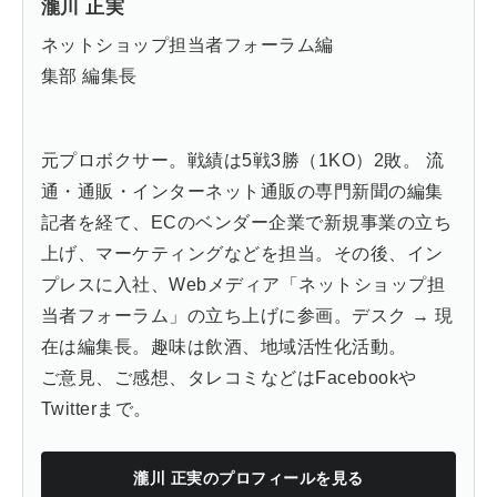
瀧川 正実
ネットショップ担当者フォーラム編
集部 編集長
元プロボクサー。戦績は5戦3勝（1KO）2敗。 流
通・通販・インターネット通販の専門新聞の編集
記者を経て、ECのベンダー企業で新規事業の立ち
上げ、マーケティングなどを担当。その後、イン
プレスに入社、Webメディア「ネットショップ担
当者フォーラム」の立ち上げに参画。デスク → 現
在は編集長。趣味は飲酒、地域活性化活動。
ご意見、ご感想、タレコミなどは
Facebook
や
Twitter
まで。
瀧川 正実
のプロフィールを見る