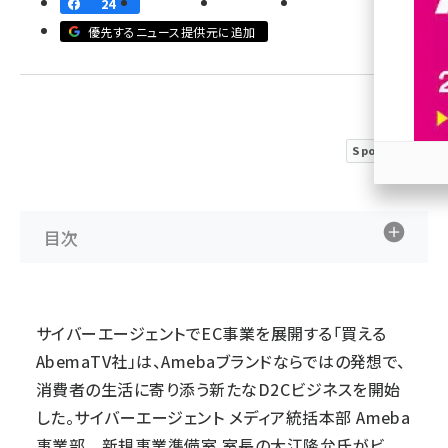
24
優先するニュース提供元に追加
revico (740)
Sponsored
参加
目次
サイバーエージェントでEC事業を展開する「買える
AbemaTV社」は、Amebaブランドならではの発想で、
消費者の生活に寄り添う新たなD2Cビジネスを開始
した。サイバーエージェント メディア統括本部 Ameba
事業部 新規事業準備室 室長の大江隆允氏がビ