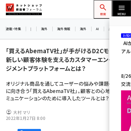
メ
ネットショップ担当者フォーラム
イ
検索
MENU
ン
コ
連載・特集
|
海外
海外情報
海外
AI
メタバース
お知
ン
A
テ
「買えるAbemaTV社」が手がけるD2Cモデル。
アル
ン
新しい顧客体験を支えるカスタマーエンゲー
ツ
amazon (2249)
ジメントプラットフォームとは？
に
8/
yahoo (1901)
移
オリジナル商品を通してユーザーの悩みや課題の解決
交流
動
楽天 (1871)
に向き合う「買えるAbemaTV社」。顧客との心地良いコ
ミュニケーションのために導入したツールとは？
ecbeing (1207)
アスクル (1119)
大村 マリ
2022年1月27日 8:00
base (1077)
ビィ・フォアード (773)